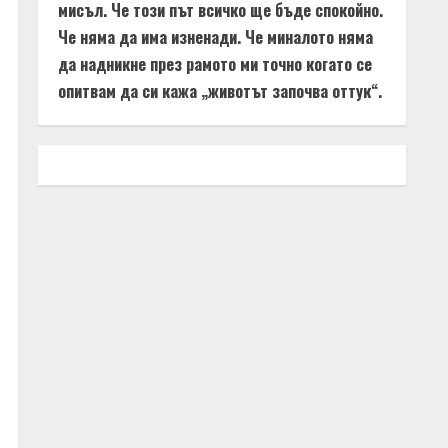
мисъл. Че този път всичко ще бъде спокойно.
Че няма да има изненади. Че миналото няма
да надникне през рамото ми точно когато се
опитвам да си кажа „животът започва оттук“.