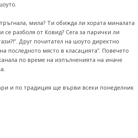
шоуто.
 тръгнала, мила? Ти обижда ли хората миналата
и се разболя от Ковид? Сега за парички ли
тази?!”. Друг почитател на шоуто директно
 на последното място в класацията”. Повечето
канала по време на изпълненията на иначе
а.
уари и по традиция ще върви всеки понеделник