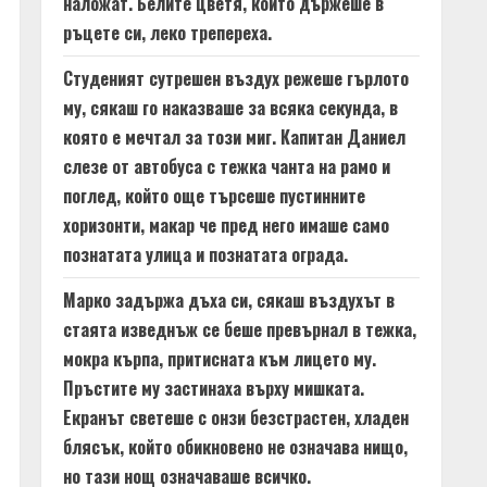
наложат. Белите цветя, които държеше в
ръцете си, леко трепереха.
Студеният сутрешен въздух режеше гърлото
му, сякаш го наказваше за всяка секунда, в
която е мечтал за този миг. Капитан Даниел
слезе от автобуса с тежка чанта на рамо и
поглед, който още търсеше пустинните
хоризонти, макар че пред него имаше само
познатата улица и познатата ограда.
Марко задържа дъха си, сякаш въздухът в
стаята изведнъж се беше превърнал в тежка,
мокра кърпа, притисната към лицето му.
Пръстите му застинаха върху мишката.
Екранът светеше с онзи безстрастен, хладен
блясък, който обикновено не означава нищо,
но тази нощ означаваше всичко.