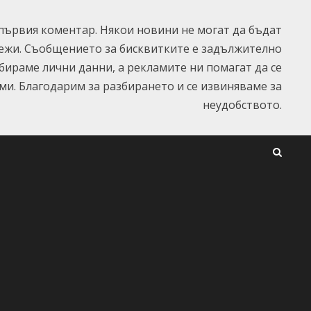
ървия коментар. Някои новини не могат да бъдат
ежи. Съобщението за бисквитките е задължително
ъбираме лични данни, а рекламите ни помагат да се
и. Благодарим за разбирането и се извиняваме за
неудобството.