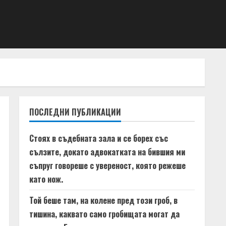
ПОСЛЕДНИ ПУБЛИКАЦИИ
Стоях в съдебната зала и се борех със
сълзите, докато адвокатката на бившия ми
съпруг говореше с увереност, която режеше
като нож.
Той беше там, на колене пред този гроб, в
тишина, каквато само гробищата могат да