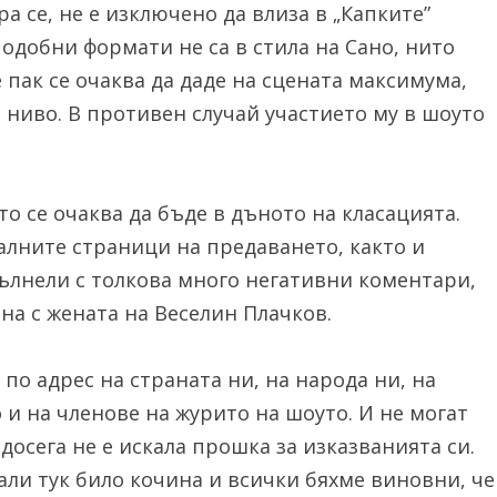
а се, не е изключено да влиза в „Капките”
одобни формати не са в стила на Сано, нито
 пак се очаква да даде на сцената максимума,
а ниво. В противен случай участието му в шоуто
ото се очаква да бъде в дъното на класацията.
лните страници на предаването, както и
пълнели с толкова много негативни коментари,
на с жената на Веселин Плачков.
о адрес на страната ни, на народа ни, на
о и на членове на журито на шоуто. И не могат
 досега не е искала прошка за изказванията си.
Нали тук било кочина и всички бяхме виновни, че