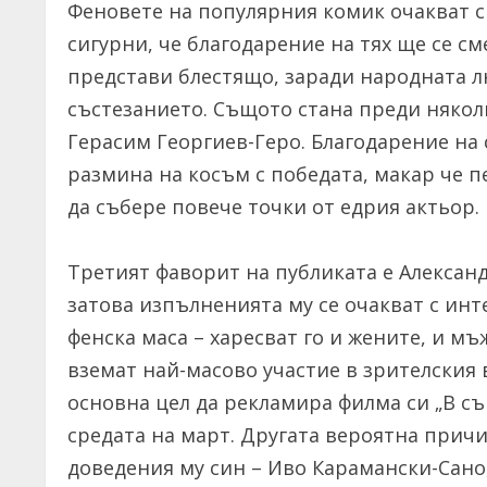
Феновете на популярния комик очакват с
сигурни, че благодарение на тях ще се см
представи блестящо, заради народната л
състезанието. Същото стана преди няколк
Герасим Георгиев-Геро. Благодарение на
размина на косъм с победата, макар че 
да събере повече точки от едрия актьор.
Третият фаворит на публиката е Алексан
затова изпълненията му се очакват с инт
фенска маса – харесват го и жените, и мъ
вземат най-масово участие в зрителския 
основна цел да рекламира филма си „В съ
средата на март. Другата вероятна прич
доведения му син – Иво Карамански-Сано