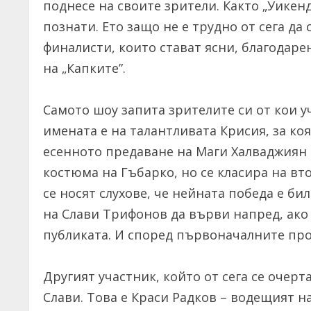
поднесе на своите зрители. Както „Уикенд
познати. Ето защо не е трудно от сега д
финалисти, които стават ясни, благодар
на „Капките”.
Самото шоу запита зрителите си от кои у
имената е на талантливата Крисия, за коя
есенното предаване на Маги Халваджиян 
костюма на Гъбарко, но се класира на вт
се носят слухове, че нейната победа е би
на Слави Трифонов да върви напред, ако н
публиката. И според първоначалните про
Другият участник, който от сега се очерт
Слави. Това е Краси Радков – водещият н