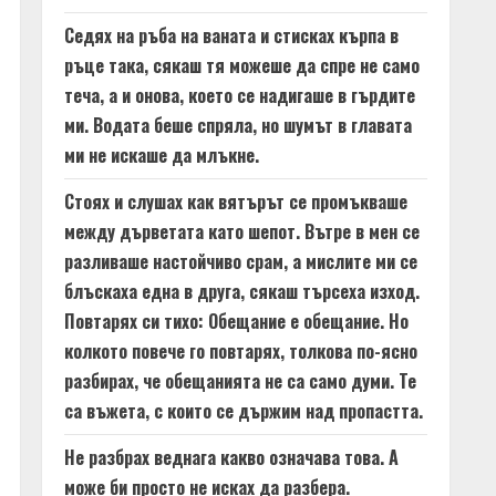
Седях на ръба на ваната и стисках кърпа в
ръце така, сякаш тя можеше да спре не само
теча, а и онова, което се надигаше в гърдите
ми. Водата беше спряла, но шумът в главата
ми не искаше да млъкне.
Стоях и слушах как вятърът се промъкваше
между дърветата като шепот. Вътре в мен се
разливаше настойчиво срам, а мислите ми се
блъскаха една в друга, сякаш търсеха изход.
Повтарях си тихо: Обещание е обещание. Но
колкото повече го повтарях, толкова по-ясно
разбирах, че обещанията не са само думи. Те
са въжета, с които се държим над пропастта.
Не разбрах веднага какво означава това. А
може би просто не исках да разбера.