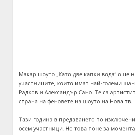
Макар шоуто „Като две капки вода” още н
участниците, които имат най-големи шанс
Радков и Александър Сано. Те са артистит
страна на феновете на шоуто на Нова тв.
Тази година в предаването по изключен
осем участници. Но това поне за момента