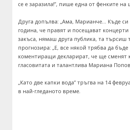
се е заразила!”, пише една от фенките на 
Друга допълва: „Ама, Марианче… Къде си
година, че правят и посещават концерти 
закъса, нямаш друга публика, та търсиш 
прогнозира: „Е, все някой трябва да бъде
коментиращи декларират, че ще сменят 
гласовитата и талантлива Мариана Попов
„Като две капки вода” тръгва на 14 февр
в най-гледаното време.