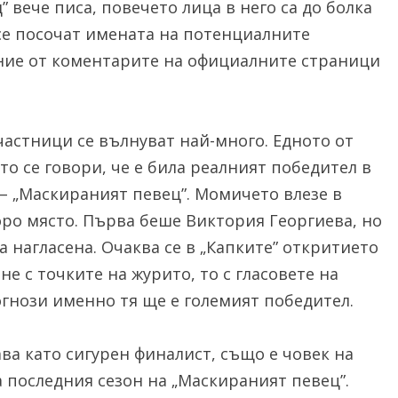
” вече писа, повечето лица в него са до болка
а се посочат имената на потенциалните
ение от коментарите на официалните страници
частници се вълнуват най-много. Едното от
то се говори, че е била реалният победител в
– „Маскираният певец”. Момичето влезе в
оро място. Първа беше Виктория Георгиева, но
ла нагласена. Очаква се в „Капките” откритието
е с точките на журито, то с гласовете на
гнози именно тя ще е големият победител.
ава като сигурен финалист, също е човек на
а последния сезон на „Маскираният певец”.