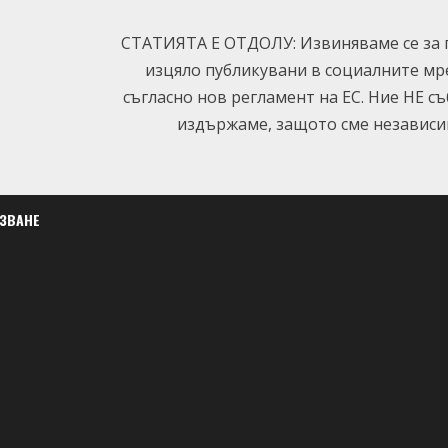
СТАТИЯТА Е ОТДОЛУ: Извиняваме се за п
изцяло публикувани в социалните мр
съгласно нов регламент на ЕС. Ние НЕ с
издържаме, защото сме независим
ЛЗВАНЕ