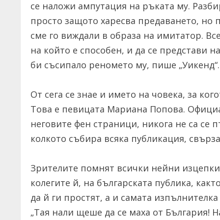
се наложи ампутация на ръката му. Разбир
просто защото харесва предаването, но п
сме го виждали в образа на имитатор. Все
на който е способен, и да се представи н
би съсипало реномето му, пише „Уикенд“.
От сега се знае и името на човека, за ког
Това е певицата Мариана Попова. Официа
неговите фен страници, никога не са се 
колкото събира всяка публикация, свърза
Зрителите помнят всички нейни изцепки п
колегите й, на българската публика, какт
да й ги простят, а и самата изпълнителка
„Тая нали щеше да се маха от България! 