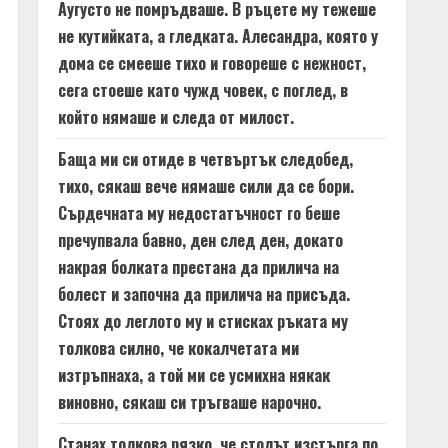
Аугусто не помръдваше. В ръцете му тежеше
не кутийката, а гледката. Алесандра, която у
дома се смееше тихо и говореше с нежност,
сега стоеше като чужд човек, с поглед, в
който нямаше и следа от милост.
Баща ми си отиде в четвъртък следобед,
тихо, сякаш вече нямаше сили да се бори.
Сърдечната му недостатъчност го беше
пречупвала бавно, ден след ден, докато
накрая болката престана да прилича на
болест и започна да прилича на присъда.
Стоях до леглото му и стисках ръката му
толкова силно, че кокалчетата ми
изтръпнаха, а той ми се усмихна някак
виновно, сякаш си тръгваше нарочно.
Станах толкова рязко, че столът изстърга по