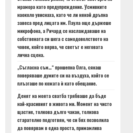
мрамора като предупреждение. Усмивките
наоколо увиснаха, като че ли някой дръпна
завеса пред лицата им. Паула още държеше
микрофона, а Ричард се наслаждаваше на
собствената си шега с самодоволството на
човек, който вярва, че светът е неговата
лична сцена.
„Съгласна съм…“ прошепна Олга, сякаш
поверяваше думите си на въздуха, който се
плъзгаше по кожата ѝ като обещание.
Денят на моята сватба трябваше да бъде
най-красивият в живота ми. Момент на чисто
щастие, толкова дълго чакан, толкова
старателно подготвян, че си бях позволила
да повярвам в една проста, примамлива