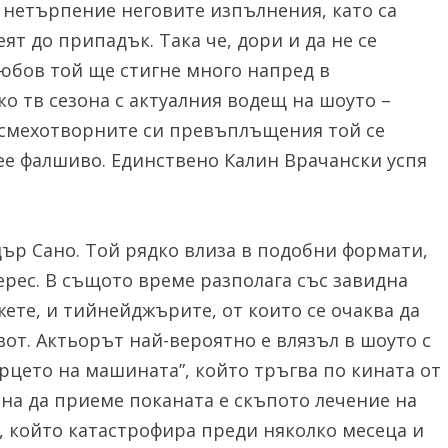
 нетърпение неговите изпълнения, като са
еят до припадък. Така че, дори и да не се
юбов той ще стигне много напред в
о тв сезона с актуалния водещ на шоуто –
 смехотворните си превъплъщения той се
пее фалшиво. Единствено Калин Врачански успя
дър Сано. Той рядко влиза в подобни формати,
ерес. В същото време разполага със завидна
жете, и тийнейджърите, от които се очаква да
вот. Актьорът най-вероятно е влязъл в шоуто с
рцето на машината”, който тръгва по кината от
ина да приеме поканата е скъпото лечение на
, който катастрофира преди няколко месеца и