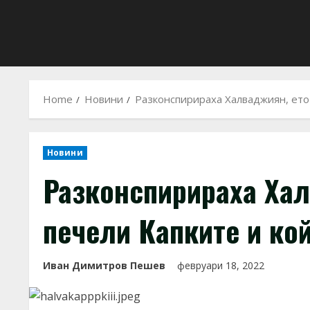
Home
Новини
Разконспирираха Халваджиян, ето 
Новини
Разконспирираха Хал
печели Капките и кой
Иван Димитров Пешев
февруари 18, 2022