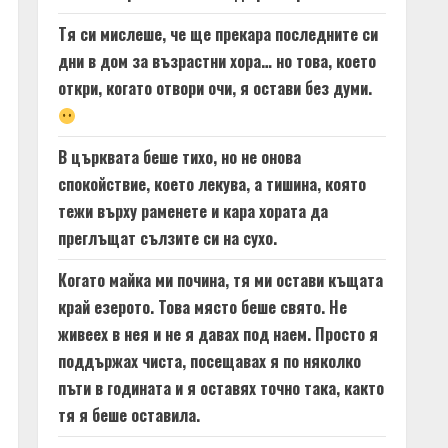
Тя си мислеше, че ще прекара последните си
дни в дом за възрастни хора… но това, което
откри, когато отвори очи, я остави без думи.
В църквата беше тихо, но не онова
спокойствие, което лекува, а тишина, която
тежи върху раменете и кара хората да
преглъщат сълзите си на сухо.
Когато майка ми почина, тя ми остави къщата
край езерото. Това място беше свято. Не
живеех в нея и не я давах под наем. Просто я
поддържах чиста, посещавах я по няколко
пъти в годината и я оставях точно така, както
тя я беше оставила.