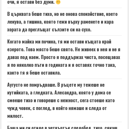
очи, я остави без думи.
В църквата беше тихо, но не онова спокойствие, което
лекува, а тишина, която тежи върху раменете и кара
хората да преглъщат сълзите си на сухо.
Когато майка ми почина, тя ми остави къщата край
езерото. Това място беше свято. Не живеех в нея и не я
давах под наем. Просто я поддържах чиста, посещавах
я по няколко пъти в годината и я оставях точно така,
както тя я беше оставила.
Аугусто не помръдваше. В ръцете му тежеше не
кутийката, а гледката. Алесандра, която у дома се
смееше тихо и говореше с нежност, сега стоеше като
чужд човек, с поглед, в който нямаше и следа от
милост.
Баща ми си отиде в четвъртък следобед, тихо, сякаш