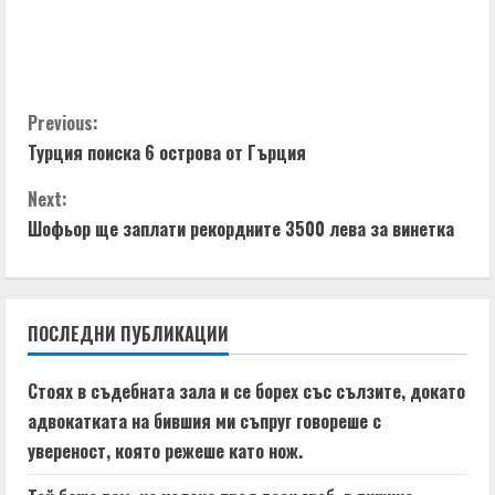
e
a
d
C
Previous:
i
Турция поиска 6 острова от Гърция
o
n
Next:
n
g
Шофьор ще заплати рекордните 3500 лева за винетка
t
i
ПОСЛЕДНИ ПУБЛИКАЦИИ
n
Стоях в съдебната зала и се борех със сълзите, докато
u
адвокатката на бившия ми съпруг говореше с
e
увереност, която режеше като нож.