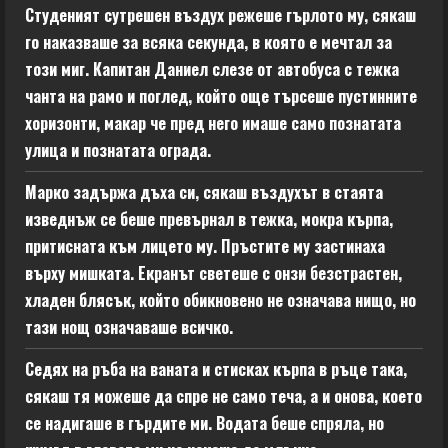
Студеният сутрешен въздух режеше гърлото му, сякаш
го наказваше за всяка секунда, в която е мечтал за
този миг. Капитан Даниел слезе от автобуса с тежка
чанта на рамо и поглед, който още търсеше пустинните
хоризонти, макар че пред него имаше само познатата
улица и познатата ограда.
Марко задържа дъха си, сякаш въздухът в стаята
изведнъж се беше превърнал в тежка, мокра кърпа,
притисната към лицето му. Пръстите му застинаха
върху мишката. Екранът светеше с онзи безстрастен,
хладен блясък, който обикновено не означава нищо, но
тази нощ означаваше всичко.
Седях на ръба на ваната и стисках кърпа в ръце така,
сякаш тя можеше да спре не само теча, а и онова, което
се надигаше в гърдите ми. Водата беше спряла, но