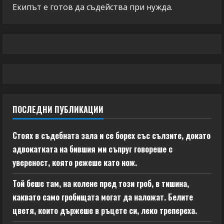
Екипът е готов да съдейства при нужда.
ПОСЛЕДНИ ПУБЛИКАЦИИ
Стоях в съдебната зала и се борех със сълзите, докато
адвокатката на бившия ми съпруг говореше с
увереност, която режеше като нож.
Той беше там, на колене пред този гроб, в тишина,
каквато само гробищата могат да наложат. Белите
цветя, които държеше в ръцете си, леко трепереха.