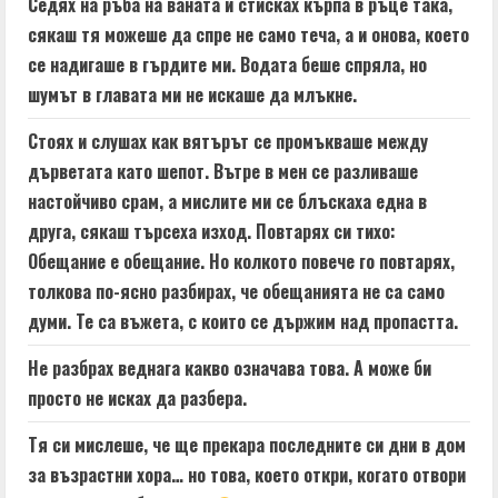
Седях на ръба на ваната и стисках кърпа в ръце така,
сякаш тя можеше да спре не само теча, а и онова, което
се надигаше в гърдите ми. Водата беше спряла, но
шумът в главата ми не искаше да млъкне.
Стоях и слушах как вятърът се промъкваше между
дърветата като шепот. Вътре в мен се разливаше
настойчиво срам, а мислите ми се блъскаха една в
друга, сякаш търсеха изход. Повтарях си тихо:
Обещание е обещание. Но колкото повече го повтарях,
толкова по-ясно разбирах, че обещанията не са само
думи. Те са въжета, с които се държим над пропастта.
Не разбрах веднага какво означава това. А може би
просто не исках да разбера.
Тя си мислеше, че ще прекара последните си дни в дом
за възрастни хора… но това, което откри, когато отвори