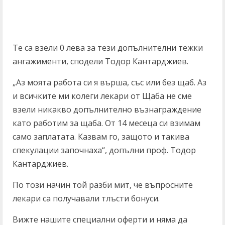
Те са взели 0 лева за тези допълнителни тежки
ангажименти, сподели Тодор Кантарджиев.
„Аз моята работа си я върша, със или без щаб. Аз
и всичките ми колеги лекари от Щаба не сме
взели никакво допълнително възнаграждение
като работим за щаба. От 14 месеца си взимам
само заплатата. Казвам го, защото и такива
спекулации започнаха“, допълни проф. Тодор
Кантарджиев.
По този начин той разби мит, че въпросните
лекари са получавали тлъсти бонуси.
Вижте нашите специални оферти и няма да