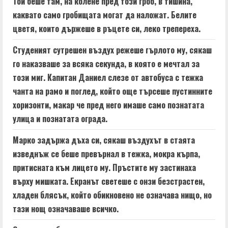
R
Той беше там, на колене пред този гроб, в тишина,
каквато само гробищата могат да наложат. Белите
e
цветя, които държеше в ръцете си, леко трепереха.
a
Студеният сутрешен въздух режеше гърлото му, сякаш
d
го наказваше за всяка секунда, в която е мечтал за
този миг. Капитан Даниел слезе от автобуса с тежка
i
чанта на рамо и поглед, който още търсеше пустинните
n
хоризонти, макар че пред него имаше само познатата
улица и познатата ограда.
g
Марко задържа дъха си, сякаш въздухът в стаята
изведнъж се беше превърнал в тежка, мокра кърпа,
притисната към лицето му. Пръстите му застинаха
върху мишката. Екранът светеше с онзи безстрастен,
хладен блясък, който обикновено не означава нищо, но
тази нощ означаваше всичко.