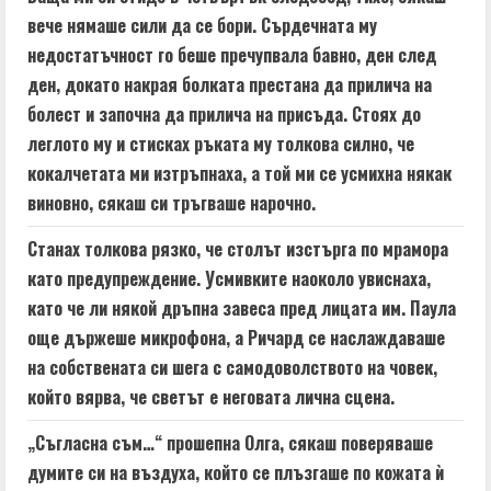
вече нямаше сили да се бори. Сърдечната му
недостатъчност го беше пречупвала бавно, ден след
ден, докато накрая болката престана да прилича на
болест и започна да прилича на присъда. Стоях до
леглото му и стисках ръката му толкова силно, че
кокалчетата ми изтръпнаха, а той ми се усмихна някак
виновно, сякаш си тръгваше нарочно.
Станах толкова рязко, че столът изстърга по мрамора
като предупреждение. Усмивките наоколо увиснаха,
като че ли някой дръпна завеса пред лицата им. Паула
още държеше микрофона, а Ричард се наслаждаваше
на собствената си шега с самодоволството на човек,
който вярва, че светът е неговата лична сцена.
„Съгласна съм…“ прошепна Олга, сякаш поверяваше
думите си на въздуха, който се плъзгаше по кожата ѝ