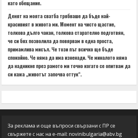
като обещание.
Денят на моята сватба трябваше да бъде най-
красивият в живота ми. Момент на чисто щастие,
толкова дълго чакан, толкова старателно подготвян,
че си бях позволила да повярвам в една проста,
примамлива мисъл. Че този път всичко ще бъде
спокойно. Че няма да има изненади. Че миналото няма
да надникне през рамото ми точно когато се опитвам да
си кажа „животът започва оттук“.
За реклама и още въпроси свързани с ПР се
свържете с нас на e-mail:
novinibulgaria@abv.bg