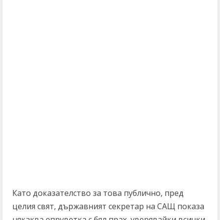
Като доказателство за това публично, пред
целия свят, държавният секретар на САЩ показа
някаква епруветка с бял прах, уверявайки всички,