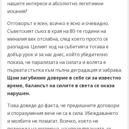
нашите интереси и абсолютно легитимни
искания?
Отговорът е ясен, всичко е ясно и очевидно.
Съветският съюз в края на 80-те години на
миналия век отслабна, след което просто се
разпадна. Целият ход на събитията тогава е
добър урок и за нас днес, който убедително
показа, че парализата на силата и волята е
първата стъпка към пълна деградация и забрава.
Щом загубихме доверие в себе си за известно
време, балансът на силите в света се оказа
нарушен.
Това доведе до факта, че предишните договори
и споразумения вече не са в сила. Убеждаването
и молбите не помагат. Всичко, което не
подхожда на хегемона, на управляващите, се