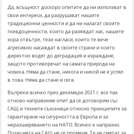
Да, всъщност доскоро опитите да ни използват в
свои интереси, да разрушават нашите
традиционни ценности и да ни налагат своите
псевдоценности, които да разяждат нас, нашите
хора отвътре, тези нагласи, които те вече
агресивно насаждат в своите страни и които
директно водят до деградация и израждане,
защото противоречат на самата природа на
човека. Няма да стане, никога и никой не е успял
в това. Няма да стане и сега.
Въпреки всичко през декември 2021 г. все пак
отново направихме опит да се договорим със
САЩ и техните съюзници относно принципите за
гарантиране на сигурността в Европа и за
неразширяването на НАТО. Всичко е напразно.
Позицията на САЩ не се променя. Те не смятат за