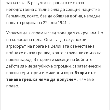
закъсняха. В резултат страната се оказа
неподготвена с пълна сила да срещне нацистка
Германия, която, без да обявява война, нападна
нашата родина на 22 юни 1941 г.
Успяхме да я спрем и след това да я съкрушим. Но
на колосална цена. Опитът да се успокои
агресорът на прага на Великата отечествена
война се оказа грешка, която струваше скъпо на
нашия народ. В първите месеци на бойните
действия ние загубихме огромни, стратегически
важни територии и милиони хора.
Втори път
такава грешка няма да допуснем.
Нямаме
право.