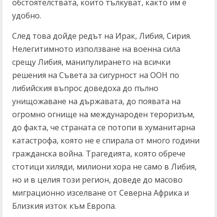
обстоятелствата, които тълкуват, както им е
удобно.
След това дойде редът на Ирак, Либия, Сирия.
Нелегитимното използване на военна сила
срещу Либия, манипулирането на всички
решения на Съвета за сигурност на ООН по
либийския въпрос доведоха до пълно
унищожаване на държавата, до появата на
огромно огнище на международен тероризъм,
до факта, че страната се потопи в хуманитарна
катастрофа, която не е спирала от много години
гражданска война. Трагедията, която обрече
стотици хиляди, милиони хора не само в Либия,
но и в целия този регион, доведе до масово
миграционно изселване от Северна Африка и
Близкия изток към Европа.