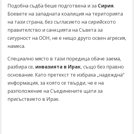
Подобна съдба беше подготвена и за
Сирия
.
Боевете на западната коалиция на територията
на тази страна, без съгласието на сирийското
правителство и санкцията на Съвета за
сигурност на ООН, не е нищо друго освен агресия,
намеса.
Специално място в тази поредица обаче заема,
разбира се,
инвазията в Ирак
, също без правно
основание. Като претекст те избраха „надеждна“
информация, за която се твърди, че е на
разположение на Съединените щати за
присъствието в Ирак.