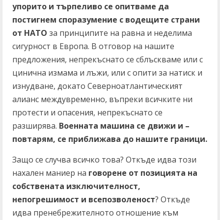
упорито и търпеливо се опитваме да
постигнем споразумение с водещите страни
от НАТО
за принципите на равна и неделима
сигурност в Европа. В отговор на нашите
предложения, непрекъснато се сблъскваме или с
цинична измама и лъжи, или с опити за натиск и
изнудване, докато Северноатлантическият
алианс междувременно, въпреки всичките ни
протести и опасения, непрекъснато се
разширява.
Военната машина се движи и –
повтарям, се приближава до нашите граници.
Защо се случва всичко това? Откъде идва този
нахален маниер на
говорене от позицията на
собствената изключителност,
непогрешимост и всепозволеност
? Откъде
идва пренебрежителното отношение към