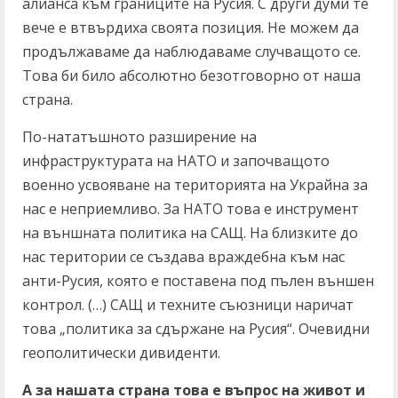
алианса към границите на Русия. С други думи те
вече е втвърдиха своята позиция. Не можем да
продължаваме да наблюдаваме случващото се.
Това би било абсолютно безотговорно от наша
страна.
По-нататъшното разширение на
инфраструктурата на НАТО и започващото
военно усвояване на територията на Украйна за
нас е неприемливо. За НАТО това е инструмент
на външната политика на САЩ. На близките до
нас територии се създава враждебна към нас
анти-Русия, която е поставена под пълен външен
контрол. (…) САЩ и техните съюзници наричат
това „политика за сдържане на Русия“. Очевидни
геополитически дивиденти.
А за нашата страна това е въпрос на живот и