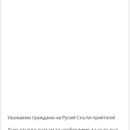
Уважаеми граждани на Русия! Скъпи приятели!
Днес отново считам за необходимо да се върна