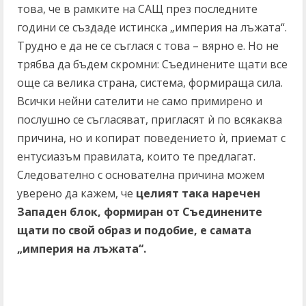
това, че в рамките на САЩ през последните
години се създаде истинска „империя на лъжата“.
Трудно е да не се съглася с това – вярно е. Но не
трябва да бъдем скромни: Съединените щати все
още са велика страна, система, формираща сила.
Всички нейни сателити не само примирено и
послушно се съгласяват, пригласят ѝ по всякаква
причина, но и копират поведението ѝ, приемат с
ентусиазъм правилата, които те предлагат.
Следователно с основателна причина можем
уверено да кажем, че
целият така наречен
Западен блок, формиран от Съединените
щати по свой образ и подобие, е самата
„империя на лъжата“.