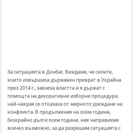
За ситуацията в Донбас. Виждаме, че силите,
които извършиха държавен преврат в Украйна
през 2014 г., завзеха властта и я държат с
помощта на декоративни изборни процедури,
най-накрая се отказаха от мирното уреждане на
конфликта. В продължение на осем години,
безкрайно дълги осем години, ние направихме
всичко възможно, за да разрешим ситуацията с