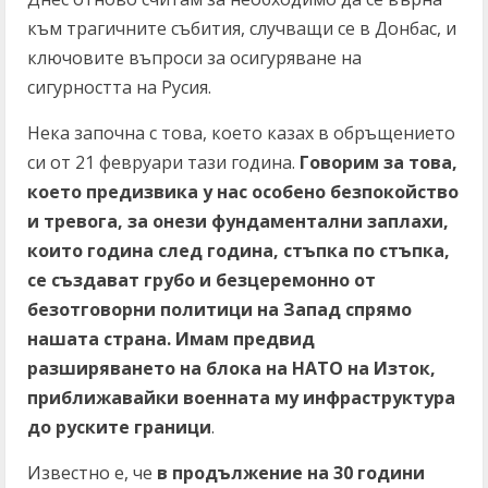
към трагичните събития, случващи се в Донбас, и
ключовите въпроси за осигуряване на
сигурността на Русия.
Нека започна с това, което казах в обръщението
си от 21 февруари тази година.
Говорим за това,
което предизвика у нас особено безпокойство
и тревога, за онези фундаментални заплахи,
които година след година, стъпка по стъпка,
се създават грубо и безцеремонно от
безотговорни политици на Запад спрямо
нашата страна. Имам предвид
разширяването на блока на НАТО на Изток,
приближавайки военната му инфраструктура
до руските граници
.
Известно е, че
в продължение на 30 години