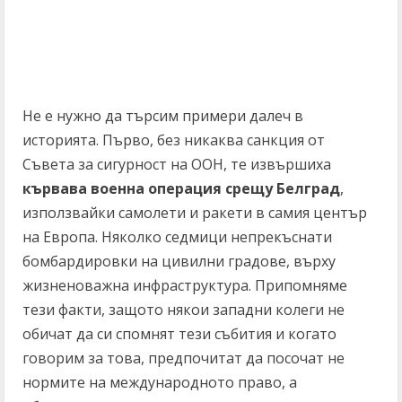
Не е нужно да търсим примери далеч в
историята. Първо, без никаква санкция от
Съвета за сигурност на ООН, те извършиха
кървава военна операция срещу Белград
,
използвайки самолети и ракети в самия център
на Европа. Няколко седмици непрекъснати
бомбардировки на цивилни градове, върху
жизненоважна инфраструктура. Припомняме
тези факти, защото някои западни колеги не
обичат да си спомнят тези събития и когато
говорим за това, предпочитат да посочат не
нормите на международното право, а