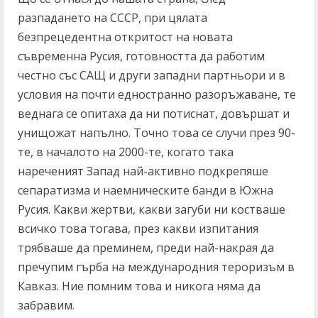
разпадането на СССР, при цялата
безпрецедентна откритост на новата
съвременна Русия, готовността да работим
честно със САЩ и други западни партньори и в
условия на почти едностранно разоръжаване, те
веднага се опитаха да ни потиснат, довършат и
унищожат напълно. Точно това се случи през 90-
те, в началото на 2000-те, когато така
нареченият Запад най-активно подкрепяше
сепаратизма и наемническите банди в Южна
Русия. Какви жертви, какви загуби ни костваше
всичко това тогава, през какви изпитания
трябваше да преминем, преди най-накрая да
пречупим гърба на международния тероризъм в
Кавказ. Ние помним това и никога няма да
забравим.