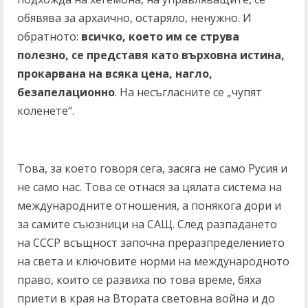
обявява за архаично, остаряло, ненужно. И
обратното:
всичко, което им се струва
полезно, се представя като върховна истина,
прокарвана на всяка цена, нагло,
безапелационно
. На несъгласните се „чупят
коленете“.
Това, за което говоря сега, засяга не само Русия и
не само нас. Това се отнася за цялата система на
международните отношения, а понякога дори и
за самите съюзници на САЩ. След разпадането
на СССР всъщност започна преразпределението
на света и ключовите норми на международното
право, които се развиха по това време, бяха
приети в края на Втората световна война и до