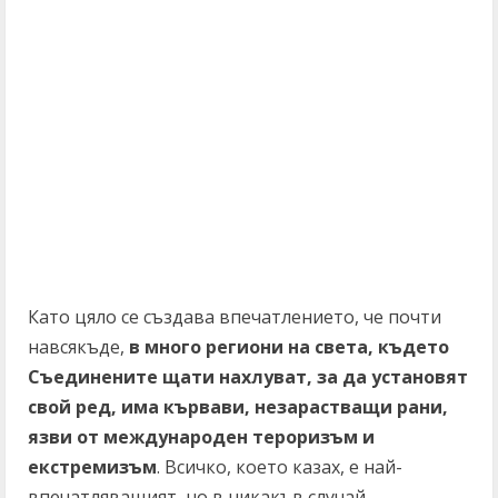
Като цяло се създава впечатлението, че почти
навсякъде,
в много региони на света, където
Съединените щати нахлуват, за да установят
свой ред, има кървави, незарастващи рани,
язви от международен тероризъм и
екстремизъм
. Всичко, което казах, е най-
впечатляващият, но в никакъв случай