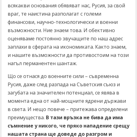
всякакви основания обявяват нас, Русия, за свой
враг, те наистина разполагат с големи
финансови, научно-технологически и военни
възможности. Ние знаем това. И обективно
оценяваме постоянно звучащите по наш адрес
заплахи в сферата на икономиката. Както знаем,
и нашите възможности да противостоим на този
нагъл перманентен шантаж.
Що се отнася до военните сили – съвременна
Русия, даже след разпада на Съветския съюз и
загубата на значителен потенциал, се явява в
момента една от най-мощните ядрени държави
в света. И нещо повече – притежава определени
преимущества.
В тази връзка не бива да има
съмнение у никого, че пряко нападение срещу
нашата страна ще доведе до разгром и