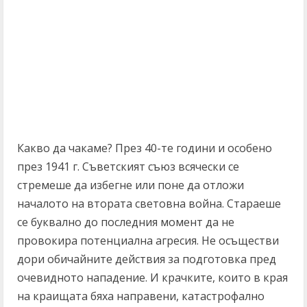
Какво да чакаме? През 40-те години и особено
през 1941 г. Съветският съюз всячески се
стремеше да избегне или поне да отложи
началото на втората световна война. Стараеше
се буквално до последния момент да не
провокира потенциална агресия. Не осъществи
дори обичайните действия за подготовка пред
очевидното нападение. И крачките, които в края
на краищата бяха направени, катастрофално