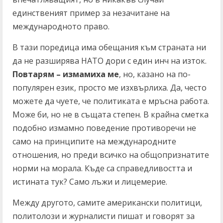
единственият пример за незачитане на
международното право.
В тази поредица има обещания към страната ни
да не разширява НАТО дори с един инч на изток.
Повтарям – измамиха ме
, но, казано на по-
популярен език, просто ме изхвърлиха. Да, често
можете да чуете, че политиката е мръсна работа.
Може би, но не в същата степен. В крайна сметка
подобно измамно поведение противоречи не
само на принципите на международните
отношения, но преди всичко на общопризнатите
норми на морала. Къде са справедливостта и
истината тук? Само лъжи и лицемерие.
Между другото, самите американски политици,
политолози и журналисти пишат и говорят за