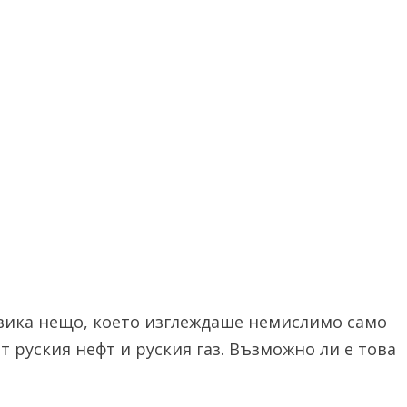
вика нещо, което изглеждаше немислимо само
т руския нефт и руския газ. Възможно ли е това