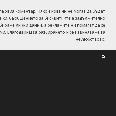
ървия коментар. Някои новини не могат да бъдат
ежи. Съобщението за бисквитките е задължително
ъбираме лични данни, а рекламите ни помагат да се
и. Благодарим за разбирането и се извиняваме за
неудобството.