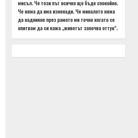
мисъл. Че този път всичко ще бъде спокойно.
Че няма да има изненади. Че миналото няма
да надникне през рамото ми точно когато се
опитвам да си кажа „животът започва оттук“.