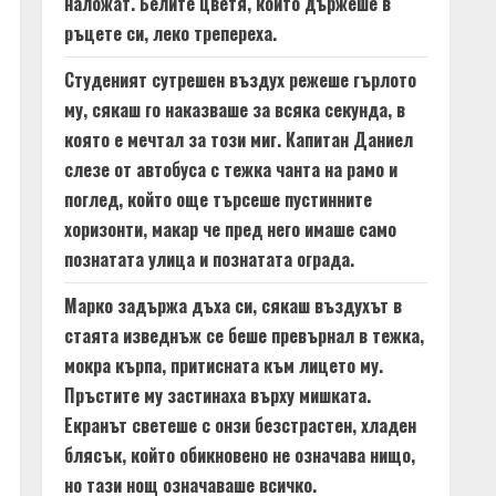
наложат. Белите цветя, които държеше в
ръцете си, леко трепереха.
Студеният сутрешен въздух режеше гърлото
му, сякаш го наказваше за всяка секунда, в
която е мечтал за този миг. Капитан Даниел
слезе от автобуса с тежка чанта на рамо и
поглед, който още търсеше пустинните
хоризонти, макар че пред него имаше само
познатата улица и познатата ограда.
Марко задържа дъха си, сякаш въздухът в
стаята изведнъж се беше превърнал в тежка,
мокра кърпа, притисната към лицето му.
Пръстите му застинаха върху мишката.
Екранът светеше с онзи безстрастен, хладен
блясък, който обикновено не означава нищо,
но тази нощ означаваше всичко.