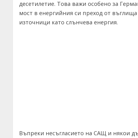
десетилетие. Това важи особено за Герма
мост в енергийния си преход от въглища
източници като слънчева енергия.
Въпреки несъгласието на САЩ и някои д