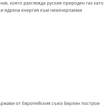
ния, която разглежда руския природен газ като
 и ядрена енергия към неизчерпаеми
ържави от Европейския съюз Берлин построи