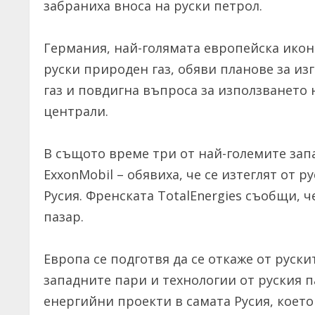
забраниха вноса на руски петрол.
Германия, най-голямата европейска икон
руски природен газ, обяви планове за из
газ и повдигна въпроса за използването
централи.
В същото време три от най-големите запа
ExxonMobil – обявиха, че се изтеглят от 
Русия. Френската TotalEnergies съобщи, 
пазар.
Европа се подготвя да се откаже от руск
западните пари и технологии от руския 
енергийни проекти в самата Русия, коет