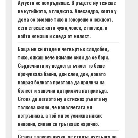
Аугусто не помръдваше. В ръцете му тежеше
не кутийката, а гледката. Алесандра, която у
дома се смееше тихо и говореше с нежност,
сега стоеше като чужд човек, с поглед, в
който нямаше и следа от милост.
Баща ми си отиде в четвъртък следобед,
тихо, сякаш вече нямаше сили да се бори.
Сърдечната му недостатъчност го беше
пречупвала бавно, ден след ден, докато
накрая болката престана да прилича на
болест и започна да прилича на присъда.
Стоях до леглото му и стисках ръката му
толкова силно, че кокалчетата ми
изтръпнаха, а той ми се усмихна някак
виновно, сякаш си тръгваше нарочно.
Станах толкова рязко, че столът изстърга по