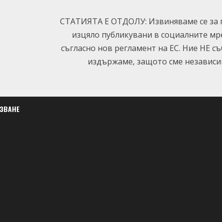
СТАТИЯТА Е ОТДОЛУ: Извиняваме се за п
изцяло публикувани в социалните мр
съгласно нов регламент на ЕС. Ние НЕ с
издържаме, защото сме независим
ЛЗВАНЕ