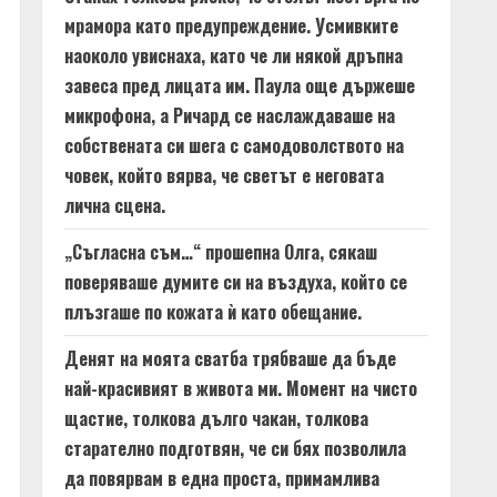
мрамора като предупреждение. Усмивките
наоколо увиснаха, като че ли някой дръпна
завеса пред лицата им. Паула още държеше
микрофона, а Ричард се наслаждаваше на
собствената си шега с самодоволството на
човек, който вярва, че светът е неговата
лична сцена.
„Съгласна съм…“ прошепна Олга, сякаш
поверяваше думите си на въздуха, който се
плъзгаше по кожата ѝ като обещание.
Денят на моята сватба трябваше да бъде
най-красивият в живота ми. Момент на чисто
щастие, толкова дълго чакан, толкова
старателно подготвян, че си бях позволила
да повярвам в една проста, примамлива