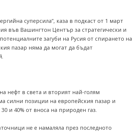
нергийна суперсила“, каза в подкаст от 1 март
ния във Вашингтон Център за стратегически и
потенциалните загуби на Русия от спирането на
кия пазар няма да могат да бъдат
й.
на нефт в света и вторият най-голям
ма силни позиции на европейския пазар и
 30 и 40% от вноса на природен газ.
зточници не е намаляла през последното