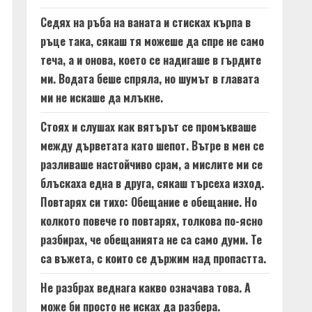
Седях на ръба на ваната и стисках кърпа в
ръце така, сякаш тя можеше да спре не само
теча, а и онова, което се надигаше в гърдите
ми. Водата беше спряла, но шумът в главата
ми не искаше да млъкне.
Стоях и слушах как вятърът се промъкваше
между дърветата като шепот. Вътре в мен се
разливаше настойчиво срам, а мислите ми се
блъскаха една в друга, сякаш търсеха изход.
Повтарях си тихо: Обещание е обещание. Но
колкото повече го повтарях, толкова по-ясно
разбирах, че обещанията не са само думи. Те
са въжета, с които се държим над пропастта.
Не разбрах веднага какво означава това. А
може би просто не исках да разбера.