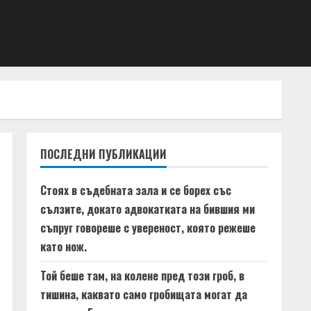
ПОСЛЕДНИ ПУБЛИКАЦИИ
Стоях в съдебната зала и се борех със
сълзите, докато адвокатката на бившия ми
съпруг говореше с увереност, която режеше
като нож.
Той беше там, на колене пред този гроб, в
тишина, каквато само гробищата могат да