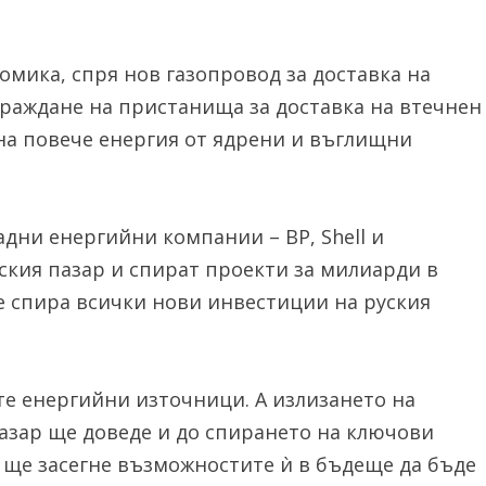
омика, спря нов газопровод за доставка на
граждане на пристанища за доставка на втечнен
 на повече енергия от ядрени и въглищни
дни енергийни компании – BP, Shell и
руския пазар и спират проекти за милиарди в
че спира всички нови инвестиции на руския
ите енергийни източници. А излизането на
пазар ще доведе и до спирането на ключови
о ще засегне възможностите ѝ в бъдеще да бъде