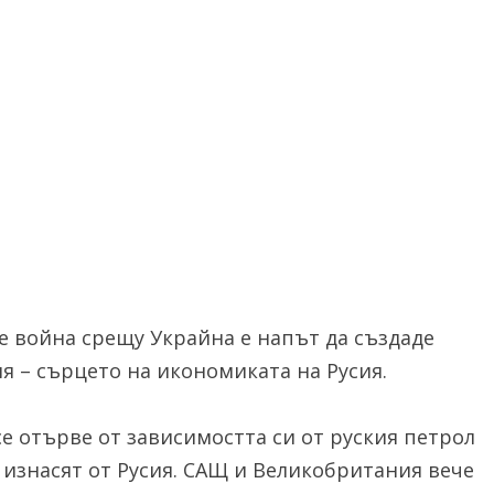
 война срещу Украйна е напът да създаде
я – сърцето на икономиката на Русия.
се отърве от зависимостта си от руския петрол
 изнасят от Русия. САЩ и Великобритания вече