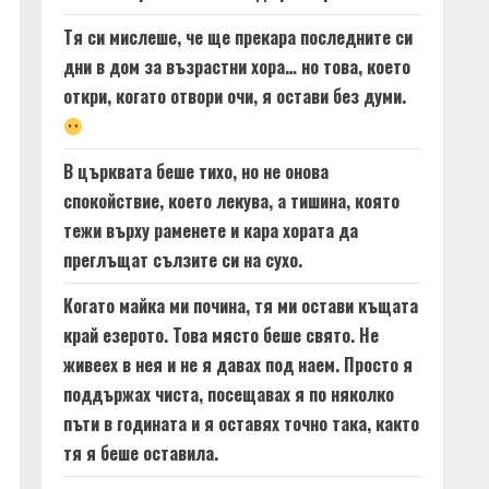
Тя си мислеше, че ще прекара последните си
дни в дом за възрастни хора… но това, което
откри, когато отвори очи, я остави без думи.
В църквата беше тихо, но не онова
спокойствие, което лекува, а тишина, която
тежи върху раменете и кара хората да
преглъщат сълзите си на сухо.
Когато майка ми почина, тя ми остави къщата
край езерото. Това място беше свято. Не
живеех в нея и не я давах под наем. Просто я
поддържах чиста, посещавах я по няколко
пъти в годината и я оставях точно така, както
тя я беше оставила.