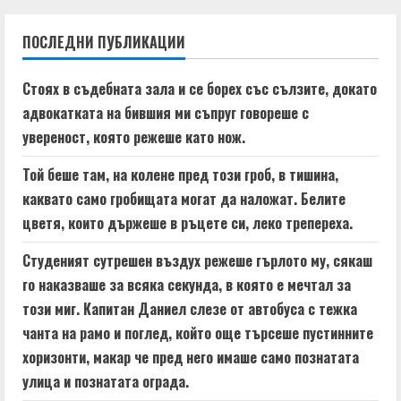
n
ПОСЛЕДНИ ПУБЛИКАЦИИ
u
e
Стоях в съдебната зала и се борех със сълзите, докато
адвокатката на бившия ми съпруг говореше с
R
увереност, която режеше като нож.
e
Той беше там, на колене пред този гроб, в тишина,
a
каквато само гробищата могат да наложат. Белите
цветя, които държеше в ръцете си, леко трепереха.
d
Студеният сутрешен въздух режеше гърлото му, сякаш
i
го наказваше за всяка секунда, в която е мечтал за
n
този миг. Капитан Даниел слезе от автобуса с тежка
чанта на рамо и поглед, който още търсеше пустинните
g
хоризонти, макар че пред него имаше само познатата
улица и познатата ограда.