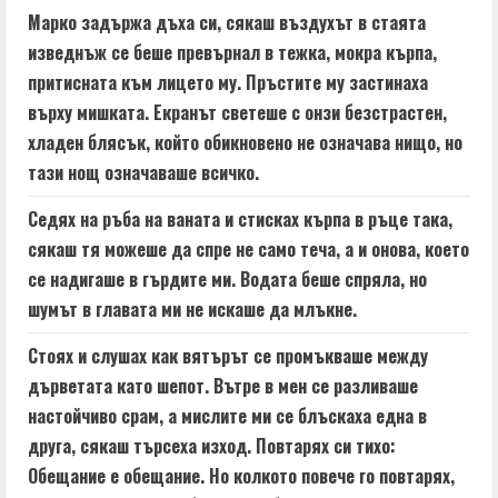
Марко задържа дъха си, сякаш въздухът в стаята
изведнъж се беше превърнал в тежка, мокра кърпа,
притисната към лицето му. Пръстите му застинаха
върху мишката. Екранът светеше с онзи безстрастен,
хладен блясък, който обикновено не означава нищо, но
тази нощ означаваше всичко.
Седях на ръба на ваната и стисках кърпа в ръце така,
сякаш тя можеше да спре не само теча, а и онова, което
се надигаше в гърдите ми. Водата беше спряла, но
шумът в главата ми не искаше да млъкне.
Стоях и слушах как вятърът се промъкваше между
дърветата като шепот. Вътре в мен се разливаше
настойчиво срам, а мислите ми се блъскаха една в
друга, сякаш търсеха изход. Повтарях си тихо:
Обещание е обещание. Но колкото повече го повтарях,