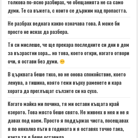
толкова по-ясно разбирах, че обещанията не са само
думи. Те са въжета, с които се държим над пропастта.
Не разбрах веднага какво означава това. А може би
просто не исках да разбера.
Тя си мислеше, че ще прекара последните си дни в дом
за възрастни хора… но това, което откри, когато отвори
очи, я остави без думи.
В църквата беше тихо, но не онова спокойствие, което
лекува, а тишина, която тежи върху раменете и кара
хората да преглъщат сълзите си на сухо.
Когато майка ми почина, тя ми остави къщата край
езерото. Това място беше свято. Не живеех в нея и не я
давах под наем. Просто я поддържах чиста, посещавах
я по няколко пъти в годината и я оставях точно така,
както тя я беше оставила.