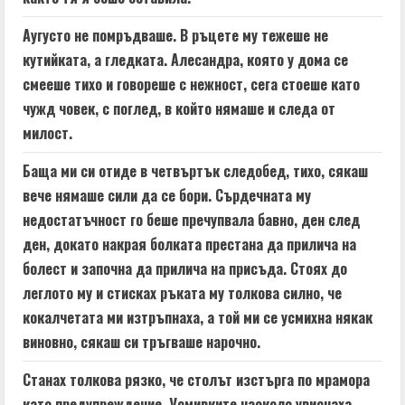
Аугусто не помръдваше. В ръцете му тежеше не
кутийката, а гледката. Алесандра, която у дома се
смееше тихо и говореше с нежност, сега стоеше като
чужд човек, с поглед, в който нямаше и следа от
милост.
Баща ми си отиде в четвъртък следобед, тихо, сякаш
вече нямаше сили да се бори. Сърдечната му
недостатъчност го беше пречупвала бавно, ден след
ден, докато накрая болката престана да прилича на
болест и започна да прилича на присъда. Стоях до
леглото му и стисках ръката му толкова силно, че
кокалчетата ми изтръпнаха, а той ми се усмихна някак
виновно, сякаш си тръгваше нарочно.
Станах толкова рязко, че столът изстърга по мрамора
като предупреждение. Усмивките наоколо увиснаха,