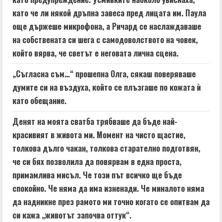
като че ли някой дръпна завеса пред лицата им. Паула
още държеше микрофона, а Ричард се наслаждаваше
на собствената си шега с самодоволството на човек,
който вярва, че светът е неговата лична сцена.
„Съгласна съм…“ прошепна Олга, сякаш поверяваше
думите си на въздуха, който се плъзгаше по кожата ѝ
като обещание.
Денят на моята сватба трябваше да бъде най-
красивият в живота ми. Момент на чисто щастие,
толкова дълго чакан, толкова старателно подготвян,
че си бях позволила да повярвам в една проста,
примамлива мисъл. Че този път всичко ще бъде
спокойно. Че няма да има изненади. Че миналото няма
да надникне през рамото ми точно когато се опитвам да
си кажа „животът започва оттук“.