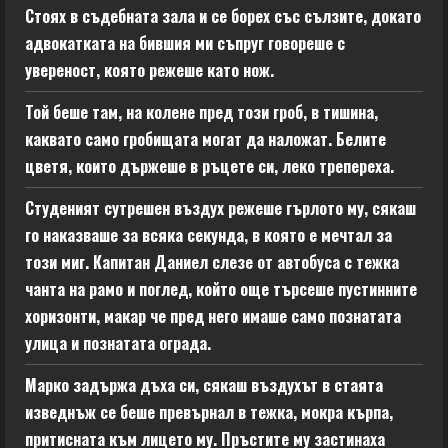
Стоях в съдебната зала и се борех със сълзите, докато
адвокатката на бившия ми съпруг говореше с
увереност, която режеше като нож.
Той беше там, на колене пред този гроб, в тишина,
каквато само гробищата могат да наложат. Белите
цветя, които държеше в ръцете си, леко трепереха.
Студеният сутрешен въздух режеше гърлото му, сякаш
го наказваше за всяка секунда, в която е мечтал за
този миг. Капитан Даниел слезе от автобуса с тежка
чанта на рамо и поглед, който още търсеше пустинните
хоризонти, макар че пред него имаше само познатата
улица и познатата ограда.
Марко задържа дъха си, сякаш въздухът в стаята
изведнъж се беше превърнал в тежка, мокра кърпа,
притисната към лицето му. Пръстите му застинаха