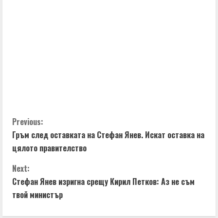
u
e
R
e
a
d
C
Previous:
i
Гръм след оставката на Стефан Янев. Искат оставка на
o
n
цялото правителство
n
g
Next:
t
Стефан Янев изригна срещу Кирил Петков: Аз не съм
твой министър
i