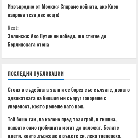
C
Извънредно от Москва: Спираме войната, ако Киев
o
направи тези две неща!
n
Next:
t
Зеленски: Ако Путин ни победи, ще стигне до
Берлинската стена
i
n
ПОСЛЕДНИ ПУБЛИКАЦИИ
u
e
Стоях в съдебната зала и се борех със сълзите, докато
адвокатката на бившия ми съпруг говореше с
R
увереност, която режеше като нож.
e
Той беше там, на колене пред този гроб, в тишина,
a
каквато само гробищата могат да наложат. Белите
цветя, които държеше в ръцете си, леко трепереха.