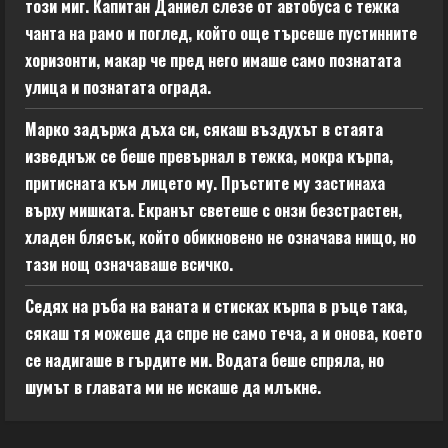
този миг. Капитан Даниел слезе от автобуса с тежка
чанта на рамо и поглед, който още търсеше пустинните
хоризонти, макар че пред него имаше само познатата
улица и познатата ограда.
Марко задържа дъха си, сякаш въздухът в стаята
изведнъж се беше превърнал в тежка, мокра кърпа,
притисната към лицето му. Пръстите му застинаха
върху мишката. Екранът светеше с онзи безстрастен,
хладен блясък, който обикновено не означава нищо, но
тази нощ означаваше всичко.
Седях на ръба на ваната и стисках кърпа в ръце така,
сякаш тя можеше да спре не само теча, а и онова, което
се надигаше в гърдите ми. Водата беше спряла, но
шумът в главата ми не искаше да млъкне.