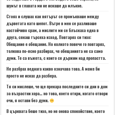
шумът в главата ми не искаше да млъкне.
Стоях и слушах как вятърът се промъкваше между
дърветата като шепот. Вътре в мен се разливаше
настойчиво срам, а мислите ми се блъскаха една в
друга, сякаш търсеха изход. Повтарях си тихо:
Обещание е обещание. Но колкото повече го повтарях,
толкова по-ясно разбирах, че обещанията не са само
думи. Те са въжета, с които се държим над пропастта.
Не разбрах веднага какво означава това. А може би
просто не исках да разбера.
Тя си мислеше, че ще прекара последните си дни в дом
за възрастни хора… но това, което откри, когато отвори
очи, я остави без думи.
В църквата беше тихо, но не онова спокойствие, което