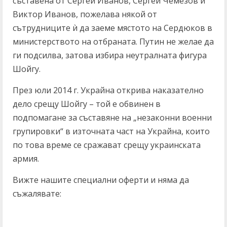
съставена от Сергей Иванов, Сергей Чемезов и
Виктор Иванов, пожелава някой от
сътрудниците ѝ да заеме мястото на Сердюков в
министерството на отбраната. Путин не желае да
ги подсилва, затова избира неутралната фигура
Шойгу.
През юли 2014 г. Украйна открива наказателно
дело срещу Шойгу – той е обвинен в
подпомагане за съставяне на „незаконни военни
групировки“ в източната част на Украйна, които
по това време се сражават срещу украинската
армия.
Вижте нашите специални оферти и няма да
съжалявате: