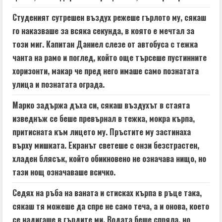
d
Студеният сутрешен въздух режеше гърлото му, сякаш
i
го наказваше за всяка секунда, в която е мечтал за
n
този миг. Капитан Даниел слезе от автобуса с тежка
чанта на рамо и поглед, който още търсеше пустинните
g
хоризонти, макар че пред него имаше само познатата
улица и познатата ограда.
Марко задържа дъха си, сякаш въздухът в стаята
изведнъж се беше превърнал в тежка, мокра кърпа,
притисната към лицето му. Пръстите му застинаха
върху мишката. Екранът светеше с онзи безстрастен,
хладен блясък, който обикновено не означава нищо, но
тази нощ означаваше всичко.
Седях на ръба на ваната и стисках кърпа в ръце така,
сякаш тя можеше да спре не само теча, а и онова, което
се надигаше в гърдите ми. Водата беше спряла, но