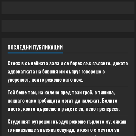
ПОСЛЕДНИ ПУБЛИКАЦИИ
Стоях в съдебната зала и се борех със сълзите, докато
адвокатката на бившия ми съпруг говореше с
увереност, която режеше като нож.
Той беше там, на колене пред този гроб, в тишина,
каквато само гробищата могат да наложат. Белите
цветя, които държеше в ръцете си, леко трепереха.
Студеният сутрешен въздух режеше гърлото му, сякаш
го наказваше за всяка секунда, в която е мечтал за