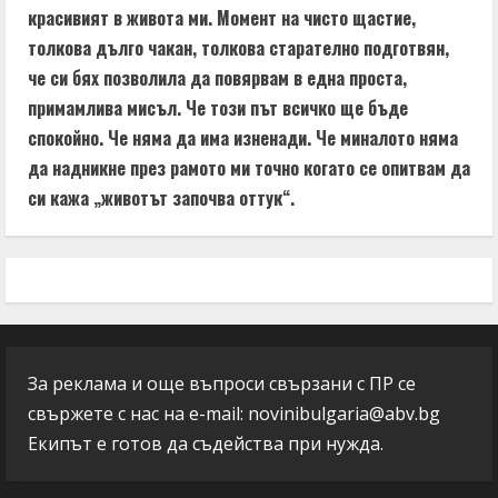
красивият в живота ми. Момент на чисто щастие,
толкова дълго чакан, толкова старателно подготвян,
че си бях позволила да повярвам в една проста,
примамлива мисъл. Че този път всичко ще бъде
спокойно. Че няма да има изненади. Че миналото няма
да надникне през рамото ми точно когато се опитвам да
си кажа „животът започва оттук“.
За реклама и още въпроси свързани с ПР се
свържете с нас на e-mail:
novinibulgaria@abv.bg
Екипът е готов да съдейства при нужда.