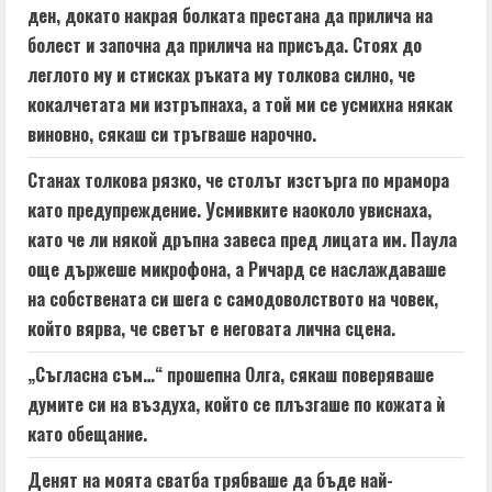
ден, докато накрая болката престана да прилича на
болест и започна да прилича на присъда. Стоях до
леглото му и стисках ръката му толкова силно, че
кокалчетата ми изтръпнаха, а той ми се усмихна някак
виновно, сякаш си тръгваше нарочно.
Станах толкова рязко, че столът изстърга по мрамора
като предупреждение. Усмивките наоколо увиснаха,
като че ли някой дръпна завеса пред лицата им. Паула
още държеше микрофона, а Ричард се наслаждаваше
на собствената си шега с самодоволството на човек,
който вярва, че светът е неговата лична сцена.
„Съгласна съм…“ прошепна Олга, сякаш поверяваше
думите си на въздуха, който се плъзгаше по кожата ѝ
като обещание.
Денят на моята сватба трябваше да бъде най-