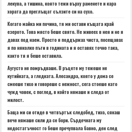
лекува, а тишина, която тежи върху раменете и кара
хората да преглъщат сълзите си на сухо.
Когато майка ми почина, тя ми остави къщата край
езерото. Това място беше свято. Не живеех в нея и не я
давах под наем. Просто я поддържах чиста, посещавах
я по няколко пъти в годината и я оставях точно така,
както тя я беше оставила.
Аугусто не помръдваше. В ръцете му тежеше не
кутийката, а гледката. Алесандра, която у дома се
смееше тихо и говореше с нежност, сега стоеше като
чужд човек, с поглед, в който нямаше и следа от
милост.
Баща ми си отиде в четвъртък следобед, тихо, сякаш
вече нямаше сили да се бори. Сърдечната му
недостатъчност го беше пречупвала бавно, ден след