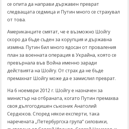
се опита да направи държавен преврат
следващата седмица и Путин много се страхувал
от това.
Американците смятат, че е възможно Шойгу
скоро да бъде съден за корупция и държавна
измяна. Путин бил много ядосан от проваления
план за военната операция в Украйна, която се
превърнала във Война именно заради
действията на Шойгу. От страх да не бъде
премахнат Шойгу може да е замислил преврат.
На 6 ноември 2012 г. Шойгу е назначен за
министър на отбраната, когато Путин премахва
своя дългогодишен съюзник Анатолий
Сердюков. Според някои експерти, така
наречената „Петербургска група“ силовики,