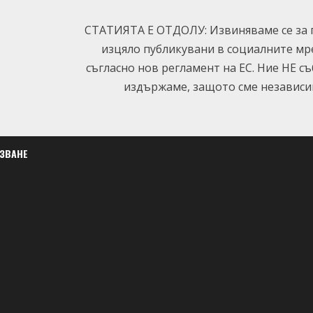
СТАТИЯТА Е ОТДОЛУ: Извиняваме се за п
изцяло публикувани в социалните мр
съгласно нов регламент на ЕС. Ние НЕ с
издържаме, защото сме независим
ЛЗВАНЕ