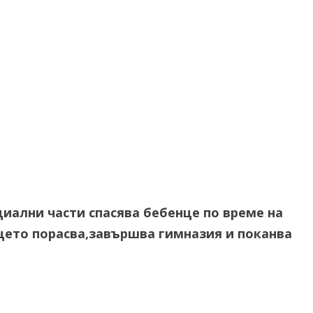
циални части спасява бебенце по време на
нцето порасва,завършва гимназия и поканва