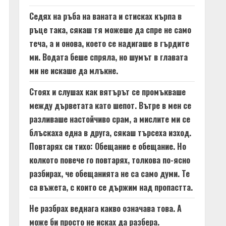
Седях на ръба на ваната и стисках кърпа в
ръце така, сякаш тя можеше да спре не само
теча, а и онова, което се надигаше в гърдите
ми. Водата беше спряла, но шумът в главата
ми не искаше да млъкне.
Стоях и слушах как вятърът се промъкваше
между дърветата като шепот. Вътре в мен се
разливаше настойчиво срам, а мислите ми се
блъскаха една в друга, сякаш търсеха изход.
Повтарях си тихо: Обещание е обещание. Но
колкото повече го повтарях, толкова по-ясно
разбирах, че обещанията не са само думи. Те
са въжета, с които се държим над пропастта.
Не разбрах веднага какво означава това. А
може би просто не исках да разбера.