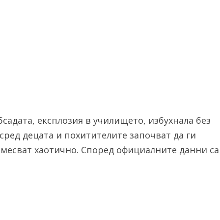
бсадата, експлозия в училището, избухнала без
ред децата и похитителите започват да ги
намесват хаотично. Според официалните данни са