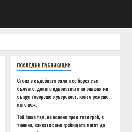
т
ПОСЛЕДНИ ПУБЛИКАЦИИ
Стоях в съдебната зала и се борех със
сълзите, докато адвокатката на бившия ми
съпруг говореше с увереност, която режеше
като нож.
Той беше там, на колене пред този гроб, в
тишина, каквато само гробищата могат да