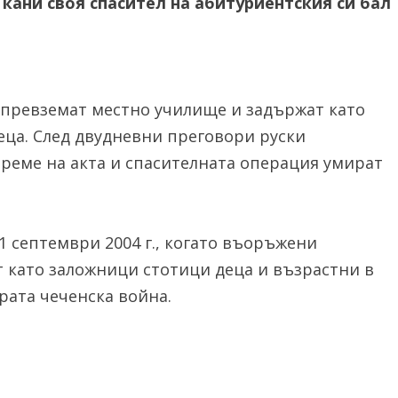
кани своя спасител на абитуриентския си бал
о превземат местно училище и задържат като
еца. След двудневни преговори руски
време на акта и спасителната операция умират
1 септември 2004 г., когато въоръжени
 като заложници стотици деца и възрастни в
рата чеченска война.