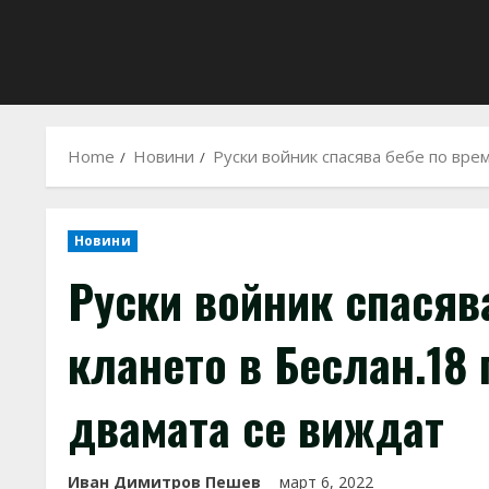
Home
Новини
Руски войник спасява бебе по вре
Новини
Руски войник спасява
клането в Беслан.18
двамата се виждат
Иван Димитров Пешев
март 6, 2022