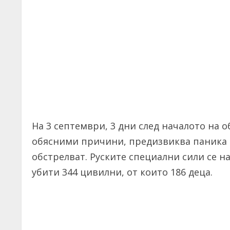
На 3 септември, 3 дни след началото на о
обясними причини, предизвиква паника с
обстрелват. Руските специални сили се 
убити 344 цивилни, от които 186 деца.