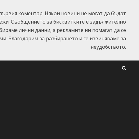
ървия коментар. Някои новини не могат да бъдат
ежи. Съобщението за бисквитките е задължително
ъбираме лични данни, а рекламите ни помагат да се
и. Благодарим за разбирането и се извиняваме за
неудобството.