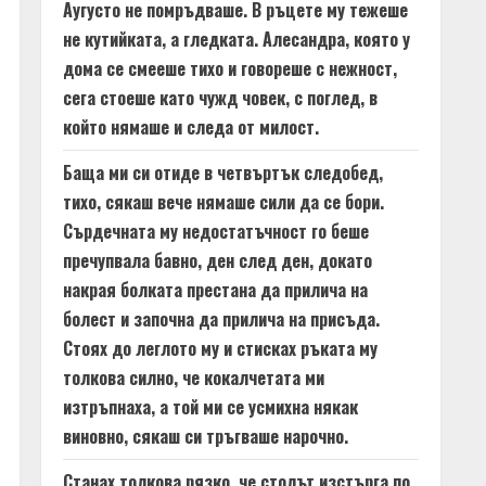
Аугусто не помръдваше. В ръцете му тежеше
не кутийката, а гледката. Алесандра, която у
дома се смееше тихо и говореше с нежност,
сега стоеше като чужд човек, с поглед, в
който нямаше и следа от милост.
Баща ми си отиде в четвъртък следобед,
тихо, сякаш вече нямаше сили да се бори.
Сърдечната му недостатъчност го беше
пречупвала бавно, ден след ден, докато
накрая болката престана да прилича на
болест и започна да прилича на присъда.
Стоях до леглото му и стисках ръката му
толкова силно, че кокалчетата ми
изтръпнаха, а той ми се усмихна някак
виновно, сякаш си тръгваше нарочно.
Станах толкова рязко, че столът изстърга по