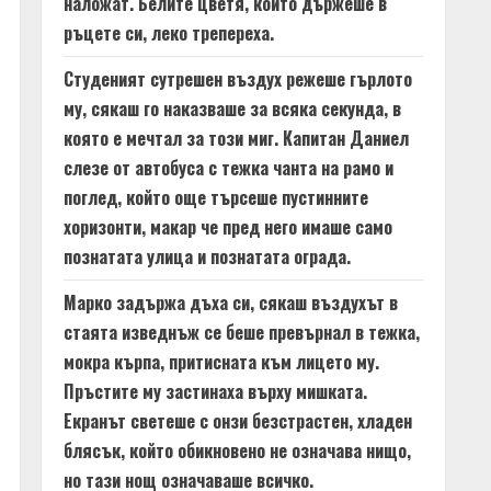
наложат. Белите цветя, които държеше в
ръцете си, леко трепереха.
Студеният сутрешен въздух режеше гърлото
му, сякаш го наказваше за всяка секунда, в
която е мечтал за този миг. Капитан Даниел
слезе от автобуса с тежка чанта на рамо и
поглед, който още търсеше пустинните
хоризонти, макар че пред него имаше само
познатата улица и познатата ограда.
Марко задържа дъха си, сякаш въздухът в
стаята изведнъж се беше превърнал в тежка,
мокра кърпа, притисната към лицето му.
Пръстите му застинаха върху мишката.
Екранът светеше с онзи безстрастен, хладен
блясък, който обикновено не означава нищо,
но тази нощ означаваше всичко.