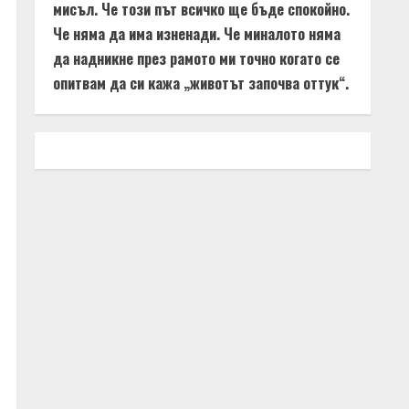
мисъл. Че този път всичко ще бъде спокойно.
Че няма да има изненади. Че миналото няма
да надникне през рамото ми точно когато се
опитвам да си кажа „животът започва оттук“.