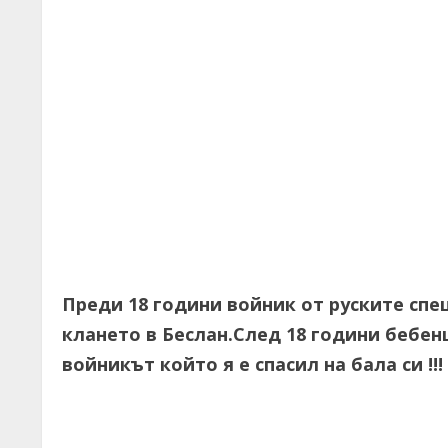
Преди 18 години войник от руските спе
клането в Беслан.След 18 години бебе
войникът който я е спасил на бала си !!!