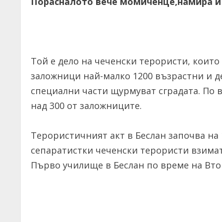
Порасналото вече момиченце,намира и 
Той е дело на чеченски терористи, коит
заложници най-малко 1200 възрастни и д
специални части щурмуват сградата. По 
над 300 от заложниците.
Терористичният акт в Беслан започва на 
сепаратистки чеченски терористи взимат
Първо училище в Беслан по време на Вто