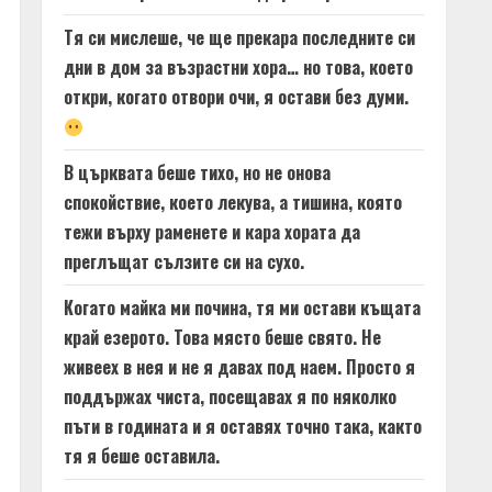
Тя си мислеше, че ще прекара последните си
дни в дом за възрастни хора… но това, което
откри, когато отвори очи, я остави без думи.
В църквата беше тихо, но не онова
спокойствие, което лекува, а тишина, която
тежи върху раменете и кара хората да
преглъщат сълзите си на сухо.
Когато майка ми почина, тя ми остави къщата
край езерото. Това място беше свято. Не
живеех в нея и не я давах под наем. Просто я
поддържах чиста, посещавах я по няколко
пъти в годината и я оставях точно така, както
тя я беше оставила.