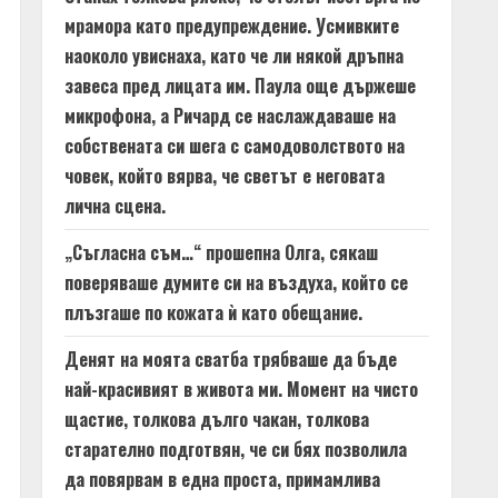
мрамора като предупреждение. Усмивките
наоколо увиснаха, като че ли някой дръпна
завеса пред лицата им. Паула още държеше
микрофона, а Ричард се наслаждаваше на
собствената си шега с самодоволството на
човек, който вярва, че светът е неговата
лична сцена.
„Съгласна съм…“ прошепна Олга, сякаш
поверяваше думите си на въздуха, който се
плъзгаше по кожата ѝ като обещание.
Денят на моята сватба трябваше да бъде
най-красивият в живота ми. Момент на чисто
щастие, толкова дълго чакан, толкова
старателно подготвян, че си бях позволила
да повярвам в една проста, примамлива