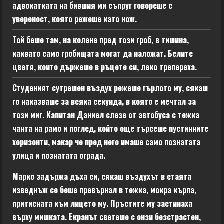
адвокатката на бившия ми съпруг говореше с
увереност, която режеше като нож.
Той беше там, на колене пред този гроб, в тишина,
каквато само гробищата могат да наложат. Белите
цветя, които държеше в ръцете си, леко трепереха.
Студеният сутрешен въздух режеше гърлото му, сякаш
го наказваше за всяка секунда, в която е мечтал за
този миг. Капитан Даниел слезе от автобуса с тежка
чанта на рамо и поглед, който още търсеше пустинните
хоризонти, макар че пред него имаше само познатата
улица и познатата ограда.
Марко задържа дъха си, сякаш въздухът в стаята
изведнъж се беше превърнал в тежка, мокра кърпа,
притисната към лицето му. Пръстите му застинаха
върху мишката. Екранът светеше с онзи безстрастен,