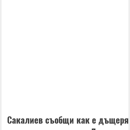
Сакалиев съобщи как е дъщеря