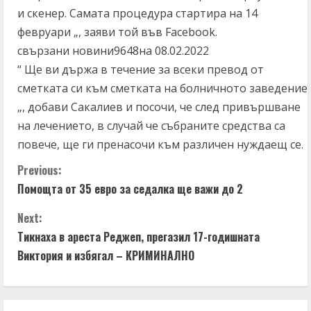
и скенер. Самата процедура стартира на 14
февруари „, заяви той във Facebook.
свързани новини9648на 08.02.2022
“ Ще ви държа в течение за всеки превод от
сметката си към сметката на болничното заведение
„, добави Сакалиев и посочи, че след привършване
на лечението, в случай че събраните средства са
повече, ще ги пренасочи към различен нуждаещ се.
C
Previous:
Помощта от 35 евро за седалка ще важи до 2
o
Next:
n
Тикнаха в ареста Реджеп, прегазил 17-годишната
t
Виктория и избягал – КРИМИНАЛНО
i