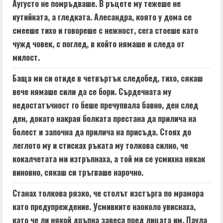
Аугусто не помръдваше. В ръцете му тежеше не
кутийката, а гледката. Алесандра, която у дома се
смееше тихо и говореше с нежност, сега стоеше като
чужд човек, с поглед, в който нямаше и следа от
милост.
Баща ми си отиде в четвъртък следобед, тихо, сякаш
вече нямаше сили да се бори. Сърдечната му
недостатъчност го беше пречупвала бавно, ден след
ден, докато накрая болката престана да прилича на
болест и започна да прилича на присъда. Стоях до
леглото му и стисках ръката му толкова силно, че
кокалчетата ми изтръпнаха, а той ми се усмихна някак
виновно, сякаш си тръгваше нарочно.
Станах толкова рязко, че столът изстърга по мрамора
като предупреждение. Усмивките наоколо увиснаха,
като че ли някой дръпна завеса пред лицата им. Паула