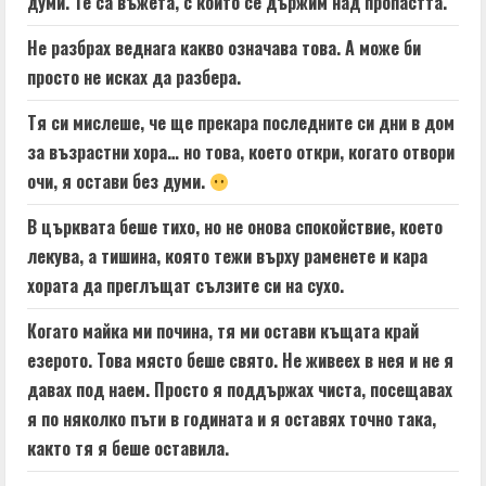
думи. Те са въжета, с които се държим над пропастта.
Не разбрах веднага какво означава това. А може би
просто не исках да разбера.
Тя си мислеше, че ще прекара последните си дни в дом
за възрастни хора… но това, което откри, когато отвори
очи, я остави без думи.
В църквата беше тихо, но не онова спокойствие, което
лекува, а тишина, която тежи върху раменете и кара
хората да преглъщат сълзите си на сухо.
Когато майка ми почина, тя ми остави къщата край
езерото. Това място беше свято. Не живеех в нея и не я
давах под наем. Просто я поддържах чиста, посещавах
я по няколко пъти в годината и я оставях точно така,
както тя я беше оставила.