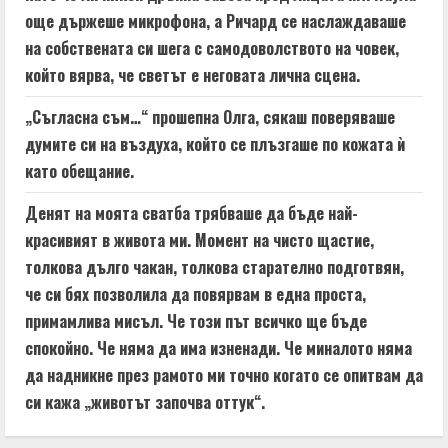
още държеше микрофона, а Ричард се наслаждаваше
на собствената си шега с самодоволството на човек,
който вярва, че светът е неговата лична сцена.
„Съгласна съм…“ прошепна Олга, сякаш поверяваше
думите си на въздуха, който се плъзгаше по кожата ѝ
като обещание.
Денят на моята сватба трябваше да бъде най-
красивият в живота ми. Момент на чисто щастие,
толкова дълго чакан, толкова старателно подготвян,
че си бях позволила да повярвам в една проста,
примамлива мисъл. Че този път всичко ще бъде
спокойно. Че няма да има изненади. Че миналото няма
да надникне през рамото ми точно когато се опитвам да
си кажа „животът започва оттук“.