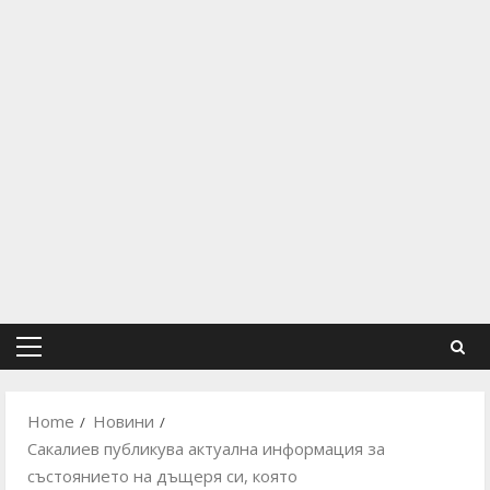
Primary
Menu
Home
Новини
Сакалиев публикува актуална информация за
състоянието на дъщеря си, която