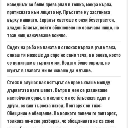
изведнъж се беше превърнал в тежка, мокра кърпа,
притисната към лицето му. Пръстите му застинаха
върху мишката. Екранът светеше с онзи безстрастен,
хладен блясък, който обикновено не означава нищо, но
тази нощ означаваше всичко.
Седях на ръба на ваната и стисках кърпа в ръце така,
сякаш тя можеше да спре не само теча, а и онова, което
се надигаше в гърдите ми. Водата беше спряла, но
шумът в главата ми не искаше да млъкне.
Стоях и слушах как вятърът се промъкваше между
дърветата като шепот. Вътре в мен се разливаше
настойчиво срам, а мислите ми се блъскаха една в
друга, сякаш търсеха изход. Повтарях си тихо:
Обещание е обещание. Но колкото повече го повтарях,
толкова по-ясно разбирах, че обещанията не са само