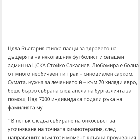
Цяла България стиска палци за здравето на
дъщерята на някогашния футболист и сегашен
админ на ЦСКА Стойко Сакалиев. Любомира е болна
от много необичаен тип рак – синовиален сарком.
Сумата, нужна за лечението ѝ – към 70 хиляди евро,
беше бързо събрана след апела на бургазлията за
помощ. Над 7000 индивида са подали ръка на
фамилията му.
“ В петък следва събиране на онкосъвет за
уточняване на точната химиотерапия, след
направените към този момент кръвни проучвания