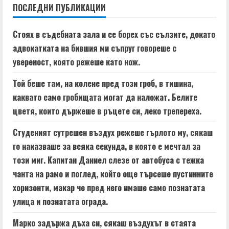
n
ПОСЛЕДНИ ПУБЛИКАЦИИ
u
Стоях в съдебната зала и се борех със сълзите, докато
e
адвокатката на бившия ми съпруг говореше с
увереност, която режеше като нож.
R
Той беше там, на колене пред този гроб, в тишина,
e
каквато само гробищата могат да наложат. Белите
a
цветя, които държеше в ръцете си, леко трепереха.
d
Студеният сутрешен въздух режеше гърлото му, сякаш
го наказваше за всяка секунда, в която е мечтал за
i
този миг. Капитан Даниел слезе от автобуса с тежка
n
чанта на рамо и поглед, който още търсеше пустинните
хоризонти, макар че пред него имаше само познатата
g
улица и познатата ограда.
Марко задържа дъха си, сякаш въздухът в стаята