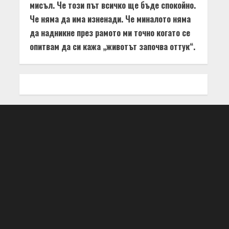
мисъл. Че този път всичко ще бъде спокойно.
Че няма да има изненади. Че миналото няма
да надникне през рамото ми точно когато се
опитвам да си кажа „животът започва оттук“.