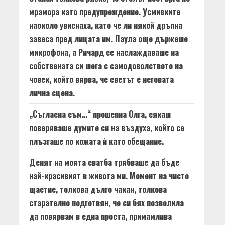
мрамора като предупреждение. Усмивките
наоколо увиснаха, като че ли някой дръпна
завеса пред лицата им. Паула още държеше
микрофона, а Ричард се наслаждаваше на
собствената си шега с самодоволството на
човек, който вярва, че светът е неговата
лична сцена.
„Съгласна съм…“ прошепна Олга, сякаш
поверяваше думите си на въздуха, който се
плъзгаше по кожата ѝ като обещание.
Денят на моята сватба трябваше да бъде
най-красивият в живота ми. Момент на чисто
щастие, толкова дълго чакан, толкова
старателно подготвян, че си бях позволила
да повярвам в една проста, примамлива