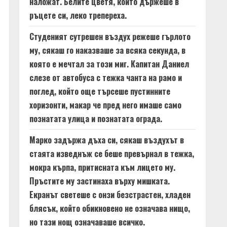
наложат. Белите цветя, които държеше в
ръцете си, леко трепереха.
Студеният сутрешен въздух режеше гърлото
му, сякаш го наказваше за всяка секунда, в
която е мечтал за този миг. Капитан Даниел
слезе от автобуса с тежка чанта на рамо и
поглед, който още търсеше пустинните
хоризонти, макар че пред него имаше само
познатата улица и познатата ограда.
Марко задържа дъха си, сякаш въздухът в
стаята изведнъж се беше превърнал в тежка,
мокра кърпа, притисната към лицето му.
Пръстите му застинаха върху мишката.
Екранът светеше с онзи безстрастен, хладен
блясък, който обикновено не означава нищо,
но тази нощ означаваше всичко.