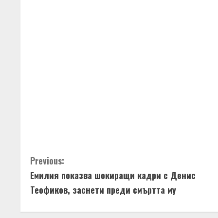
C
Previous:
Емилия показва шокиращи кадри с Денис
o
Теофиков, заснети преди смъртта му
n