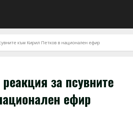
псувните към Кирил Петков в национален ефир
 реакция за псувните
 национален ефир