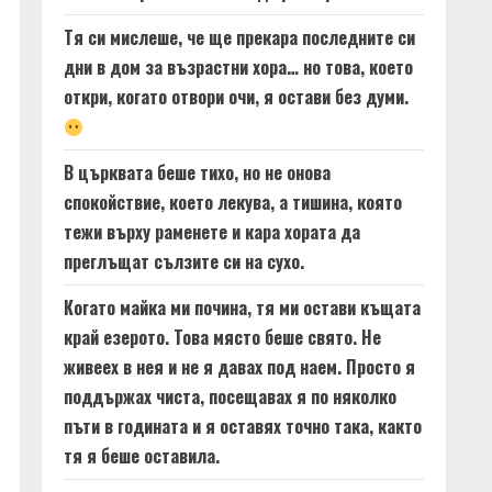
Тя си мислеше, че ще прекара последните си
дни в дом за възрастни хора… но това, което
откри, когато отвори очи, я остави без думи.
В църквата беше тихо, но не онова
спокойствие, което лекува, а тишина, която
тежи върху раменете и кара хората да
преглъщат сълзите си на сухо.
Когато майка ми почина, тя ми остави къщата
край езерото. Това място беше свято. Не
живеех в нея и не я давах под наем. Просто я
поддържах чиста, посещавах я по няколко
пъти в годината и я оставях точно така, както
тя я беше оставила.