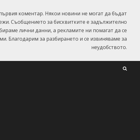
ървия коментар. Някои новини не могат да бъдат
ежи. Съобщението за бисквитките е задължително
ъбираме лични данни, а рекламите ни помагат да се
и. Благодарим за разбирането и се извиняваме за
неудобството.