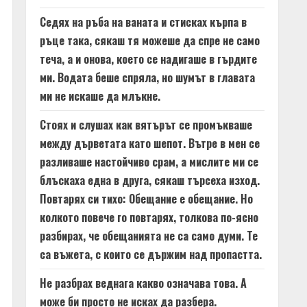
Седях на ръба на ваната и стисках кърпа в
ръце така, сякаш тя можеше да спре не само
теча, а и онова, което се надигаше в гърдите
ми. Водата беше спряла, но шумът в главата
ми не искаше да млъкне.
Стоях и слушах как вятърът се промъкваше
между дърветата като шепот. Вътре в мен се
разливаше настойчиво срам, а мислите ми се
блъскаха една в друга, сякаш търсеха изход.
Повтарях си тихо: Обещание е обещание. Но
колкото повече го повтарях, толкова по-ясно
разбирах, че обещанията не са само думи. Те
са въжета, с които се държим над пропастта.
Не разбрах веднага какво означава това. А
може би просто не исках да разбера.