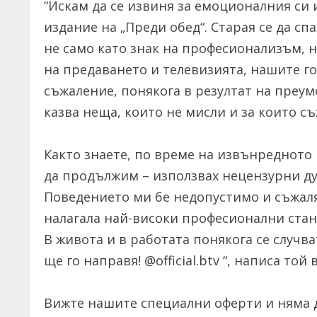
“Искам да се извиня за емоционалния си
издание на „Преди обед“. Старая се да с
не само като знак на професионализъм, 
на предаването и телевизията, нашите го
съжаление, понякога в резултат на преу
казва неща, които не мисли и за които съ
Както знаете, по време на извънредното 
да продължим – използвах нецензурни ду
Поведението ми бе недопустимо и съжаляв
налагала най-високи професионални стан
В живота и в работата понякога се случва
ще го направя! @official.btv “, написа той 
Вижте нашите специални оферти и няма д