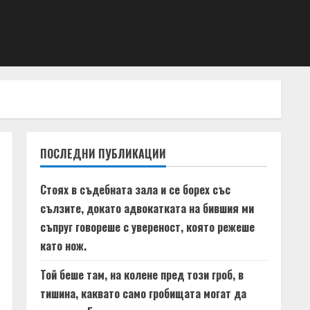
ПОСЛЕДНИ ПУБЛИКАЦИИ
Стоях в съдебната зала и се борех със
сълзите, докато адвокатката на бившия ми
съпруг говореше с увереност, която режеше
като нож.
Той беше там, на колене пред този гроб, в
тишина, каквато само гробищата могат да