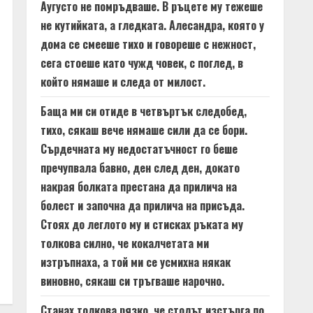
Аугусто не помръдваше. В ръцете му тежеше
не кутийката, а гледката. Алесандра, която у
дома се смееше тихо и говореше с нежност,
сега стоеше като чужд човек, с поглед, в
който нямаше и следа от милост.
Баща ми си отиде в четвъртък следобед,
тихо, сякаш вече нямаше сили да се бори.
Сърдечната му недостатъчност го беше
пречупвала бавно, ден след ден, докато
накрая болката престана да прилича на
болест и започна да прилича на присъда.
Стоях до леглото му и стисках ръката му
толкова силно, че кокалчетата ми
изтръпнаха, а той ми се усмихна някак
виновно, сякаш си тръгваше нарочно.
Станах толкова рязко, че столът изстърга по