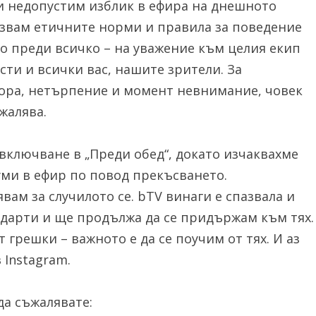
 и недопустим изблик в ефира на днешното
пазвам етичните норми и правила за поведение
но преди всичко – на уважение към целия екип
сти и всички вас, нашите зрители. За
мора, нетърпение и момент невнимание, човек
жалява.
включване в „Преди обед“, докато изчаквахме
ми в ефир по повод прекъсването.
ам за случилото се. bTV винаги е спазвала и
дарти и ще продължа да се придържам към тях.
т грешки – важното е да се поучим от тях. И аз
в Instagram.
а съжалявате: