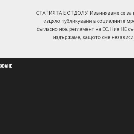
СТАТИЯТА Е ОТДОЛУ: Извиняваме се за п
изцяло публикувани в социалните мр
съгласно нов регламент на ЕС. Ние НЕ с
издържаме, защото сме независим
ЛЗВАНЕ