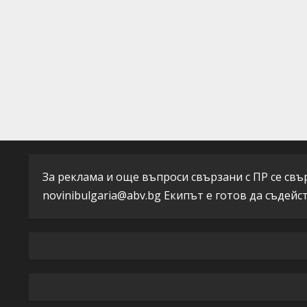
g
За реклама и още въпроси свързани с ПР се свърж
novinibulgaria@abv.bg
Екипът е готов да съдейс