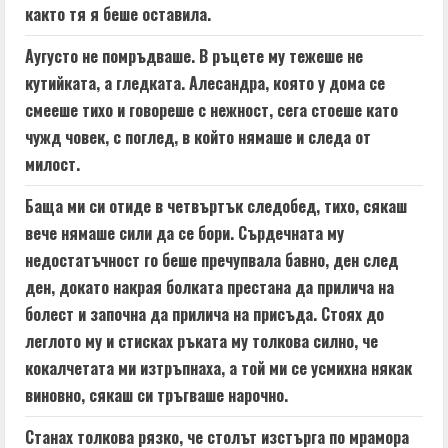
както тя я беше оставила.
Аугусто не помръдваше. В ръцете му тежеше не
кутийката, а гледката. Алесандра, която у дома се
смееше тихо и говореше с нежност, сега стоеше като
чужд човек, с поглед, в който нямаше и следа от
милост.
Баща ми си отиде в четвъртък следобед, тихо, сякаш
вече нямаше сили да се бори. Сърдечната му
недостатъчност го беше пречупвала бавно, ден след
ден, докато накрая болката престана да прилича на
болест и започна да прилича на присъда. Стоях до
леглото му и стисках ръката му толкова силно, че
кокалчетата ми изтръпнаха, а той ми се усмихна някак
виновно, сякаш си тръгваше нарочно.
Станах толкова рязко, че столът изстърга по мрамора