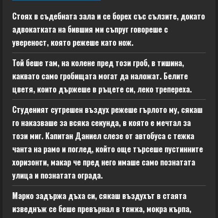
Стоях в съдебната зала и се борех със сълзите, докато
адвокатката на бившия ми съпруг говореше с
увереност, която режеше като нож.
Той беше там, на колене пред този гроб, в тишина,
каквато само гробищата могат да наложат. Белите
цветя, които държеше в ръцете си, леко трепереха.
Студеният сутрешен въздух режеше гърлото му, сякаш
го наказваше за всяка секунда, в която е мечтал за
този миг. Капитан Даниел слезе от автобуса с тежка
чанта на рамо и поглед, който още търсеше пустинните
хоризонти, макар че пред него имаше само познатата
улица и познатата ограда.
Марко задържа дъха си, сякаш въздухът в стаята
изведнъж се беше превърнал в тежка, мокра кърпа,