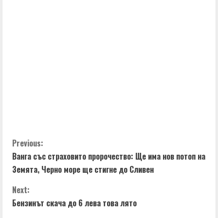
C
Previous:
Ванга със страховито пророчество: Ще има нов потоп на
o
Земята, Черно море ще стигне до Сливен
n
Next:
t
Бензинът скача до 6 лева това лято