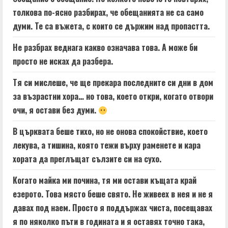
толкова по-ясно разбирах, че обещанията не са само
думи. Те са въжета, с които се държим над пропастта.
Не разбрах веднага какво означава това. А може би
просто не исках да разбера.
Тя си мислеше, че ще прекара последните си дни в дом
за възрастни хора… но това, което откри, когато отвори
очи, я остави без думи.
В църквата беше тихо, но не онова спокойствие, което
лекува, а тишина, която тежи върху раменете и кара
хората да преглъщат сълзите си на сухо.
Когато майка ми почина, тя ми остави къщата край
езерото. Това място беше свято. Не живеех в нея и не я
давах под наем. Просто я поддържах чиста, посещавах
я по няколко пъти в годината и я оставях точно така,