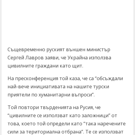
Същевременно руският външен министър
Сергей Лавров заяви, че Украйна използва
цивилните граждани като щит.
На пресконференция той каза, че са “обсъждали
най-вече инициативата на нашите турски
приятели по хуманитарни въпроси”.
Той повтори твърденията на Русия, че
“цивилните се използват като заложници” от
това, което той определи като “така наречените
сили за териториална отбрана”. Те се използват