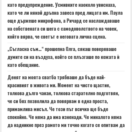
като предупреждение. Усмивките наоколо увиснаха,
като че ли някой дръпна завеса пред лицата им. Паула
още държеше микрофона, а Ричард се наслаждаваше
на собствената си шега с самодоволството на човек,
който вярва, че светът е неговата лична сцена.
„Съгласна съм…“ прошепна Олга, сякаш поверяваше
думите си на въздуха, който се плъзгаше по кожата ѝ
като обещание.
Денят на моята сватба трябваше да бъде най-
красивият в живота ми. Момент на чисто щастие,
толкова дълго чакан, толкова старателно подготвян,
че си бях позволила да повярвам в една проста,
примамлива мисъл. Че този път всичко ще бъде
спокойно. Че няма да има изненади. Че миналото няма
да надникне през рамото ми точно когато се опитвам да