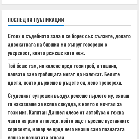
i
n
ПОСЛЕДНИ ПУБЛИКАЦИИ
u
Стоях в съдебната зала и се борех със сълзите, докато
e
адвокатката на бившия ми съпруг говореше с
увереност, която режеше като нож.
R
Той беше там, на колене пред този гроб, в тишина,
e
каквато само гробищата могат да наложат. Белите
a
цветя, които държеше в ръцете си, леко трепереха.
d
Студеният сутрешен въздух режеше гърлото му, сякаш
го наказваше за всяка секунда, в която е мечтал за
i
този миг. Капитан Даниел слезе от автобуса с тежка
n
чанта на рамо и поглед, който още търсеше пустинните
хоризонти, макар че пред него имаше само познатата
g
улица и познатата ограда.