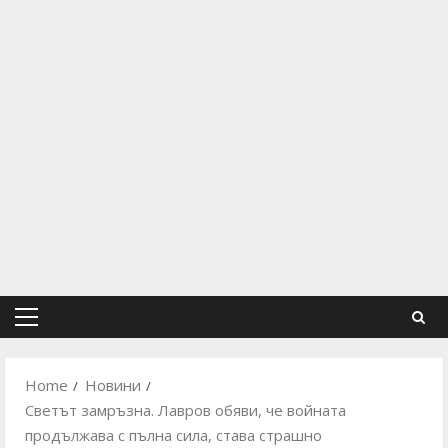
Primary
Menu
Home
Новини
Светът замръзна. Лавров обяви, че войната
продължава с пълна сила, става страшно