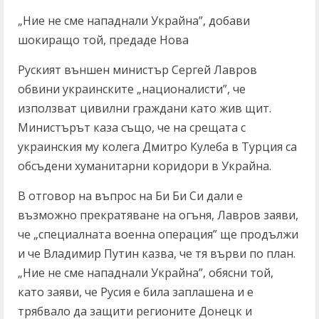
„Ние не сме нападнали Украйна”, добави
шокиращо той, предаде Нова
Руският външен министър Сергей Лавров
обвини украинските „националисти”, че
използват цивилни граждани като жив щит.
Министърът каза също, че на срещата с
украинския му колега Дмитро Кулеба в Турция са
обсъдени хуманитарни коридори в Украйна.
В отговор на въпрос на Би Би Си дали е
възможно прекратяване на огъня, Лавров заяви,
че „специалната военна операция” ще продължи
и че Владимир Путин казва, че тя върви по план.
„Ние не сме нападнали Украйна”, обясни той,
като заяви, че Русия е била заплашена и е
трябвало да защити регионите Донецк и