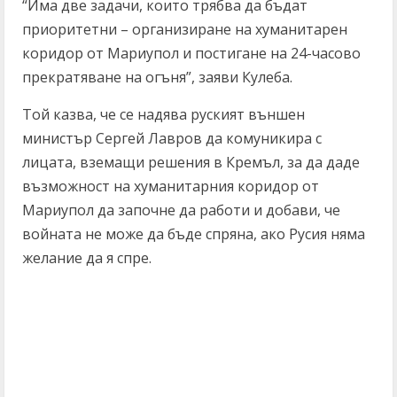
“Има две задачи, които трябва да бъдат
приоритетни – организиране на хуманитарен
коридор от Мариупол и постигане на 24-часово
прекратяване на огъня”, заяви Кулеба.
Той казва, че се надява руският външен
министър Сергей Лавров да комуникира с
лицата, вземащи решения в Кремъл, за да даде
възможност на хуманитарния коридор от
Мариупол да започне да работи и добави, че
войната не може да бъде спряна, ако Русия няма
желание да я спре.