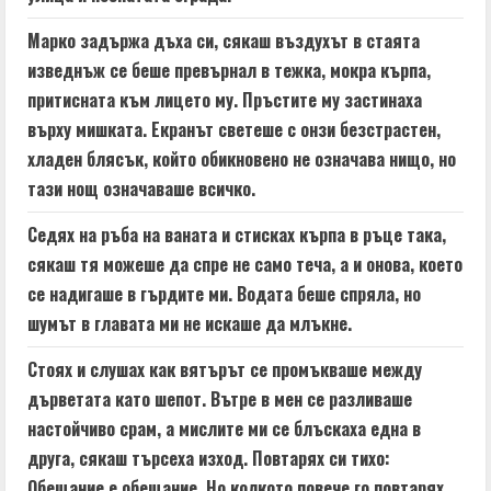
Марко задържа дъха си, сякаш въздухът в стаята
изведнъж се беше превърнал в тежка, мокра кърпа,
притисната към лицето му. Пръстите му застинаха
върху мишката. Екранът светеше с онзи безстрастен,
хладен блясък, който обикновено не означава нищо, но
тази нощ означаваше всичко.
Седях на ръба на ваната и стисках кърпа в ръце така,
сякаш тя можеше да спре не само теча, а и онова, което
се надигаше в гърдите ми. Водата беше спряла, но
шумът в главата ми не искаше да млъкне.
Стоях и слушах как вятърът се промъкваше между
дърветата като шепот. Вътре в мен се разливаше
настойчиво срам, а мислите ми се блъскаха една в
друга, сякаш търсеха изход. Повтарях си тихо:
Обещание е обещание. Но колкото повече го повтарях,