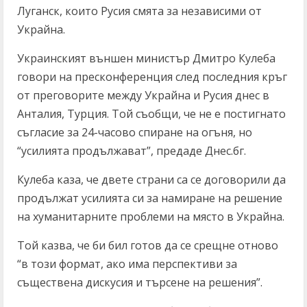
Луганск, които Русия смята за независими от
Украйна.
Украинският външен министър Дмитро Кулеба
говори на пресконференция след последния кръг
от преговорите между Украйна и Русия днес в
Анталия, Турция. Той съобщи, че не е постигнато
съгласие за 24-часово спиране на огъня, но
“усилията продължават”, предаде Днес.бг.
Кулеба каза, че двете страни са се договорили да
продължат усилията си за намиране на решение
на хуманитарните проблеми на място в Украйна.
Той казва, че би бил готов да се срещне отново
“в този формат, ако има перспективи за
съществена дискусия и търсене на решения”.