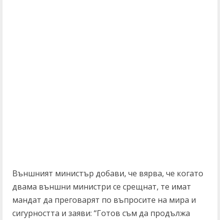
Външният министър добави, че вярва, че когато
двама външни министри се срещнат, те имат
мандат да преговарят по въпросите на мира и
сигурността и заяви: “Готов съм да продължа