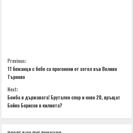
C
Previous:
11 бежанци с бебе са прогонени от хотел във Велико
o
Търново
n
Next:
t
Бомба в държавата! Брутален спор и ново 20, връщат
Бойко Борисов в килията?
i
n