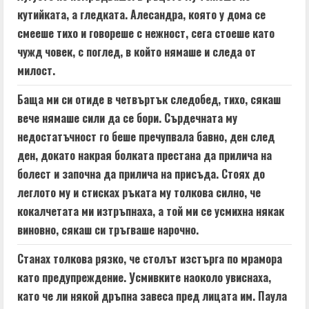
кутийката, а гледката. Алесандра, която у дома се
смееше тихо и говореше с нежност, сега стоеше като
чужд човек, с поглед, в който нямаше и следа от
милост.
Баща ми си отиде в четвъртък следобед, тихо, сякаш
вече нямаше сили да се бори. Сърдечната му
недостатъчност го беше пречупвала бавно, ден след
ден, докато накрая болката престана да прилича на
болест и започна да прилича на присъда. Стоях до
леглото му и стисках ръката му толкова силно, че
кокалчетата ми изтръпнаха, а той ми се усмихна някак
виновно, сякаш си тръгваше нарочно.
Станах толкова рязко, че столът изстърга по мрамора
като предупреждение. Усмивките наоколо увиснаха,
като че ли някой дръпна завеса пред лицата им. Паула