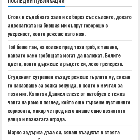
ПОСЛЕДНИ ПУБЛИКАЦИИ
u
e
Стоях в съдебната зала и се борех със сълзите, докато
адвокатката на бившия ми съпруг говореше с
R
увереност, която режеше като нож.
e
Той беше там, на колене пред този гроб, в тишина,
a
каквато само гробищата могат да наложат. Белите
цветя, които държеше в ръцете си, леко трепереха.
d
Студеният сутрешен въздух режеше гърлото му, сякаш
i
го наказваше за всяка секунда, в която е мечтал за
n
този миг. Капитан Даниел слезе от автобуса с тежка
чанта на рамо и поглед, който още търсеше пустинните
g
хоризонти, макар че пред него имаше само познатата
улица и познатата ограда.
Марко задържа дъха си, сякаш въздухът в стаята