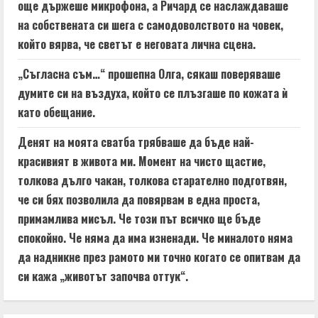
още държеше микрофона, а Ричард се наслаждаваше
на собствената си шега с самодоволството на човек,
който вярва, че светът е неговата лична сцена.
„Съгласна съм…“ прошепна Олга, сякаш поверяваше
думите си на въздуха, който се плъзгаше по кожата ѝ
като обещание.
Денят на моята сватба трябваше да бъде най-
красивият в живота ми. Момент на чисто щастие,
толкова дълго чакан, толкова старателно подготвян,
че си бях позволила да повярвам в една проста,
примамлива мисъл. Че този път всичко ще бъде
спокойно. Че няма да има изненади. Че миналото няма
да надникне през рамото ми точно когато се опитвам да
си кажа „животът започва оттук“.