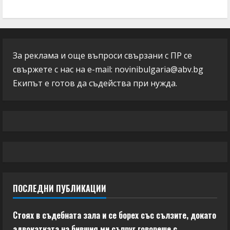
За реклама и още въпроси свързани с ПР се
свържете с нас на e-mail:
novinibulgaria@abv.bg
Екипът е готов да съдейства при нужда.
ПОСЛЕДНИ ПУБЛИКАЦИИ
Стоях в съдебната зала и се борех със сълзите, докато
адвокатката на бившия ми съпруг говореше с