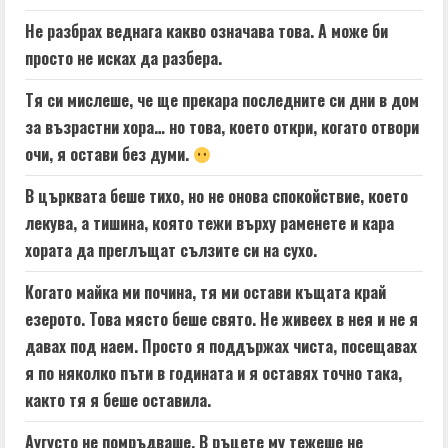
Не разбрах веднага какво означава това. А може би
просто не исках да разбера.
Тя си мислеше, че ще прекара последните си дни в дом
за възрастни хора… но това, което откри, когато отвори
очи, я остави без думи.
В църквата беше тихо, но не онова спокойствие, което
лекува, а тишина, която тежи върху раменете и кара
хората да преглъщат сълзите си на сухо.
Когато майка ми почина, тя ми остави къщата край
езерото. Това място беше свято. Не живеех в нея и не я
давах под наем. Просто я поддържах чиста, посещавах
я по няколко пъти в годината и я оставях точно така,
както тя я беше оставила.
Аугусто не помръдваше. В ръцете му тежеше не