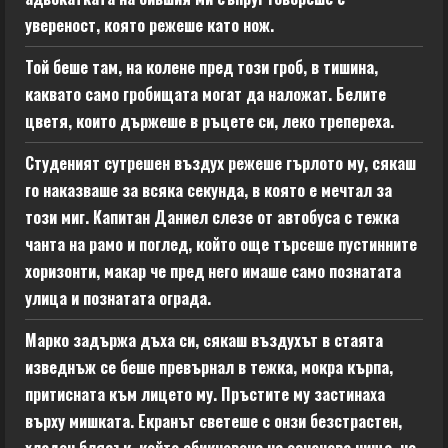
увереност, която режеше като нож.
Той беше там, на колене пред този гроб, в тишина,
каквато само гробищата могат да наложат. Белите
цветя, които държеше в ръцете си, леко трепереха.
Студеният сутрешен въздух режеше гърлото му, сякаш
го наказваше за всяка секунда, в която е мечтал за
този миг. Капитан Даниел слезе от автобуса с тежка
чанта на рамо и поглед, който още търсеше пустинните
хоризонти, макар че пред него имаше само познатата
улица и познатата ограда.
Марко задържа дъха си, сякаш въздухът в стаята
изведнъж се беше превърнал в тежка, мокра кърпа,
притисната към лицето му. Пръстите му застинаха
върху мишката. Екранът светеше с онзи безстрастен,