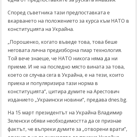
Според съветника тази предпоставката е
вкарването на положението за курса към НАТО в
конституцията на Украйна.
„Порошенко, когато въведе това, това беше
неговата лична предизборна пиар технология.
Той вече знаеше, че НАТО никога няма да ни
приеме. И не на последно място вината за това,
което се случва сега в Украйна, е на тези, които
приеха и популяризира тази норма в
конституцията“, цитира думите на Арестович
изданието „Украински новини“, предава dnes.bg.
На 15 март президентът на Украйна Владимир
Зеленски обяви необходимостта да се признае
фактът, че въпреки думите за „отворени врати”,