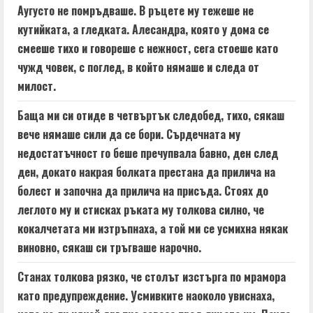
Аугусто не помръдваше. В ръцете му тежеше не
кутийката, а гледката. Алесандра, която у дома се
смееше тихо и говореше с нежност, сега стоеше като
чужд човек, с поглед, в който нямаше и следа от
милост.
Баща ми си отиде в четвъртък следобед, тихо, сякаш
вече нямаше сили да се бори. Сърдечната му
недостатъчност го беше пречупвала бавно, ден след
ден, докато накрая болката престана да прилича на
болест и започна да прилича на присъда. Стоях до
леглото му и стисках ръката му толкова силно, че
кокалчетата ми изтръпнаха, а той ми се усмихна някак
виновно, сякаш си тръгваше нарочно.
Станах толкова рязко, че столът изстърга по мрамора
като предупреждение. Усмивките наоколо увиснаха,