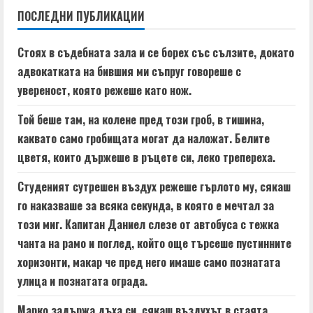
ПОСЛЕДНИ ПУБЛИКАЦИИ
u
e
Стоях в съдебната зала и се борех със сълзите, докато
адвокатката на бившия ми съпруг говореше с
R
увереност, която режеше като нож.
e
Той беше там, на колене пред този гроб, в тишина,
a
каквато само гробищата могат да наложат. Белите
цветя, които държеше в ръцете си, леко трепереха.
d
Студеният сутрешен въздух режеше гърлото му, сякаш
i
го наказваше за всяка секунда, в която е мечтал за
n
този миг. Капитан Даниел слезе от автобуса с тежка
чанта на рамо и поглед, който още търсеше пустинните
g
хоризонти, макар че пред него имаше само познатата
улица и познатата ограда.
Марко задържа дъха си, сякаш въздухът в стаята