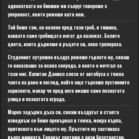
адвокатката на бившия ми съпруг говореше с
увереност, която режеше като нож.
Той беше там, на колене пред този гроб, в тишина,
каквато само гробищата могат да наложат. Белите
цветя, които държеше в ръцете си, леко трепереха.
Студеният сутрешен въздух режеше гърлото му, сякаш
го наказваше за всяка секунда, в която е мечтал за
този миг. Капитан Даниел слезе от автобуса с тежка
чанта на рамо и поглед, който още търсеше пустинните
хоризонти, макар че пред него имаше само познатата
улица и познатата ограда.
Марко задържа дъха си, сякаш въздухът в стаята
изведнъж се беше превърнал в тежка, мокра кърпа,
притисната към лицето му. Пръстите му застинаха
върху мишката. Екранът светеше с онзи безстрастен,