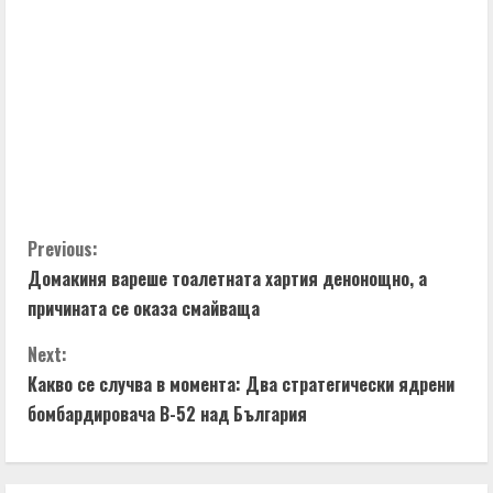
C
Previous:
Домакиня вареше тоалетната хартия денонощно, а
o
причината се оказа смайваща
n
Next:
t
Какво се случва в момента: Два стратегически ядрени
бомбардировача B-52 над България
i
n