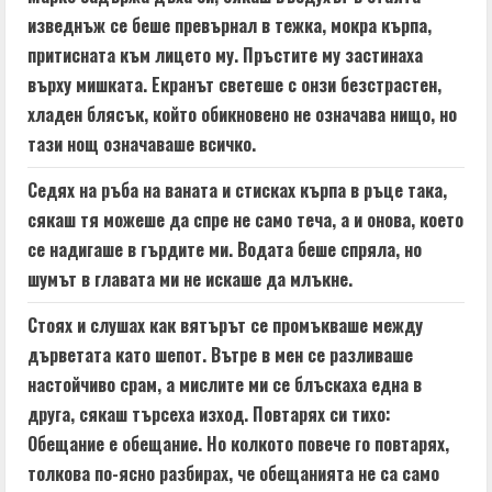
изведнъж се беше превърнал в тежка, мокра кърпа,
притисната към лицето му. Пръстите му застинаха
върху мишката. Екранът светеше с онзи безстрастен,
хладен блясък, който обикновено не означава нищо, но
тази нощ означаваше всичко.
Седях на ръба на ваната и стисках кърпа в ръце така,
сякаш тя можеше да спре не само теча, а и онова, което
се надигаше в гърдите ми. Водата беше спряла, но
шумът в главата ми не искаше да млъкне.
Стоях и слушах как вятърът се промъкваше между
дърветата като шепот. Вътре в мен се разливаше
настойчиво срам, а мислите ми се блъскаха една в
друга, сякаш търсеха изход. Повтарях си тихо:
Обещание е обещание. Но колкото повече го повтарях,
толкова по-ясно разбирах, че обещанията не са само