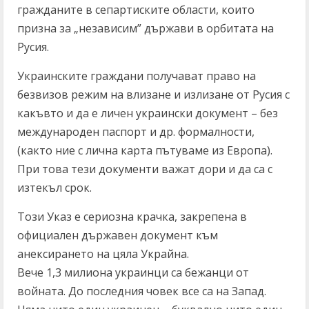
гражданите в сепартиските области, които
призна за „независим” държави в орбитата на
Русия.
Украинските граждани получават право на
безвизов режим на влизане и излизане от Русия с
какъвто и да е личен украински документ – без
международен паспорт и др. формалности,
(както ние с лична карта пътуваме из Европа).
При това тези документи важат дори и да са с
изтекъл срок.
Този Указ е сериозна крачка, закрепена в
официален държавен документ към
анексирането на цяла Украйна.
Вече 1,3 милиона украинци са бежанци от
войната. До последния човек все са на Запад.