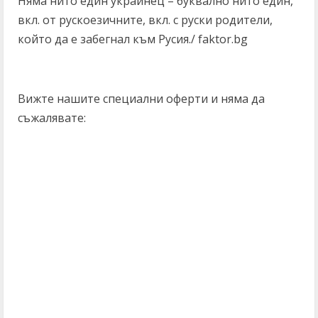
Няма нито един украинец – буквално нито един,
вкл. от рускоезичните, вкл. с руски родители,
който да е забегнал към Русия./ faktor.bg
Вижте нашите специални оферти и няма да
съжалявате: