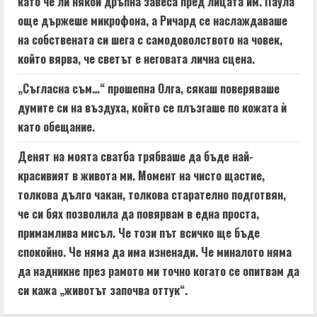
като че ли някой дръпна завеса пред лицата им. Паула
още държеше микрофона, а Ричард се наслаждаваше
на собствената си шега с самодоволството на човек,
който вярва, че светът е неговата лична сцена.
„Съгласна съм…“ прошепна Олга, сякаш поверяваше
думите си на въздуха, който се плъзгаше по кожата ѝ
като обещание.
Денят на моята сватба трябваше да бъде най-
красивият в живота ми. Момент на чисто щастие,
толкова дълго чакан, толкова старателно подготвян,
че си бях позволила да повярвам в една проста,
примамлива мисъл. Че този път всичко ще бъде
спокойно. Че няма да има изненади. Че миналото няма
да надникне през рамото ми точно когато се опитвам да
си кажа „животът започва оттук“.