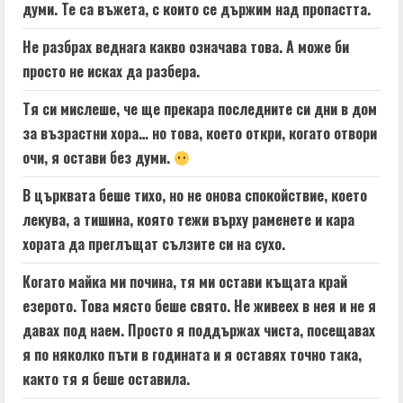
думи. Те са въжета, с които се държим над пропастта.
Не разбрах веднага какво означава това. А може би
просто не исках да разбера.
Тя си мислеше, че ще прекара последните си дни в дом
за възрастни хора… но това, което откри, когато отвори
очи, я остави без думи.
В църквата беше тихо, но не онова спокойствие, което
лекува, а тишина, която тежи върху раменете и кара
хората да преглъщат сълзите си на сухо.
Когато майка ми почина, тя ми остави къщата край
езерото. Това място беше свято. Не живеех в нея и не я
давах под наем. Просто я поддържах чиста, посещавах
я по няколко пъти в годината и я оставях точно така,
както тя я беше оставила.