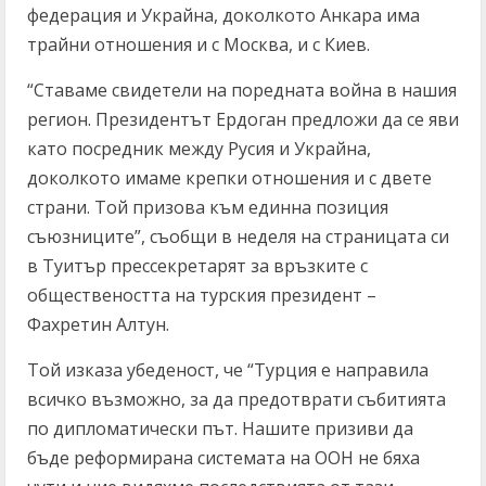
федерация и Украйна, доколкото Анкара има
трайни отношения и с Москва, и с Киев.
“Ставаме свидетели на поредната война в нашия
регион. Президентът Ердоган предложи да се яви
като посредник между Русия и Украйна,
доколкото имаме крепки отношения и с двете
страни. Той призова към единна позиция
съюзниците”, съобщи в неделя на страницата си
в Туитър прессекретарят за връзките с
обществеността на турския президент –
Фахретин Алтун.
Той изказа убеденост, че “Турция е направила
всичко възможно, за да предотврати събитията
по дипломатически път. Нашите призиви да
бъде реформирана системата на ООН не бяха