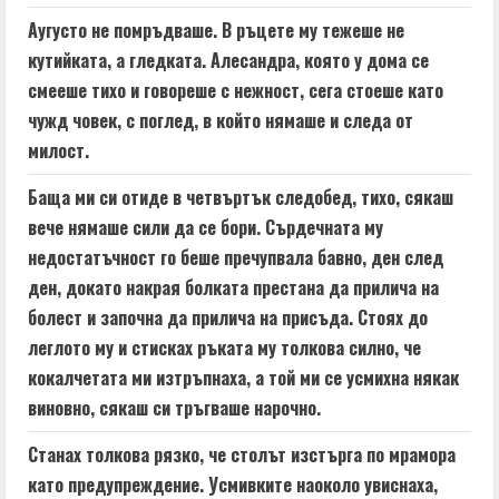
Аугусто не помръдваше. В ръцете му тежеше не
кутийката, а гледката. Алесандра, която у дома се
смееше тихо и говореше с нежност, сега стоеше като
чужд човек, с поглед, в който нямаше и следа от
милост.
Баща ми си отиде в четвъртък следобед, тихо, сякаш
вече нямаше сили да се бори. Сърдечната му
недостатъчност го беше пречупвала бавно, ден след
ден, докато накрая болката престана да прилича на
болест и започна да прилича на присъда. Стоях до
леглото му и стисках ръката му толкова силно, че
кокалчетата ми изтръпнаха, а той ми се усмихна някак
виновно, сякаш си тръгваше нарочно.
Станах толкова рязко, че столът изстърга по мрамора
като предупреждение. Усмивките наоколо увиснаха,