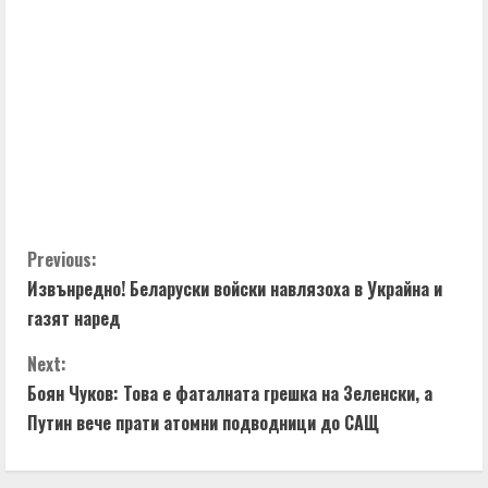
C
Previous:
Извънредно! Беларуски войски навлязоха в Украйна и
o
газят наред
n
Next:
t
Боян Чуков: Това е фаталната грешка на Зеленски, а
Путин вече прати атомни подводници до САЩ
i