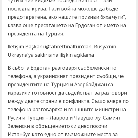
чути и ние видяхме последствията от тази
последна криза. Тази война можеше да бъде
предотвратена, ако нашите призиви бяха чути”,
казва още пресаташето на Ердоган от името на
президента на Турция.
İletişim Başkanı @fahrettinaltun’dan, Rusya’nın
Ukrayna’ya saldırısına ilişkin açıklama
В събота Ердоган разговаря със Зеленски по
телефона, а украинският президент съобщи, че
президентите на Турция и Азербайджан са
изразили готовност да съдействат за разговори
между двете страни в конфликта. Също вчера по
телефона разговаряха и външните министри на
Русия и Турция – Лавров и Чавушоглу. Самият
Зеленски в обръщението си днес посочи
Истанбул като едно от възможните места за