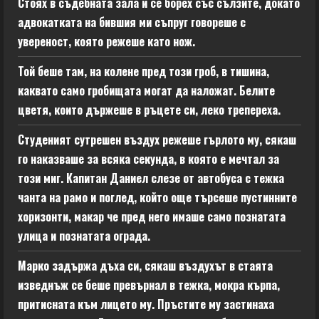
Стоях в съдебната зала и се борех със сълзите, докато
адвокатката на бившия ми съпруг говореше с
увереност, която режеше като нож.
Той беше там, на колене пред този гроб, в тишина,
каквато само гробищата могат да наложат. Белите
цветя, които държеше в ръцете си, леко трепереха.
Студеният сутрешен въздух режеше гърлото му, сякаш
го наказваше за всяка секунда, в която е мечтал за
този миг. Капитан Даниел слезе от автобуса с тежка
чанта на рамо и поглед, който още търсеше пустинните
хоризонти, макар че пред него имаше само познатата
улица и познатата ограда.
Марко задържа дъха си, сякаш въздухът в стаята
изведнъж се беше превърнал в тежка, мокра кърпа,
притисната към лицето му. Пръстите му застинаха