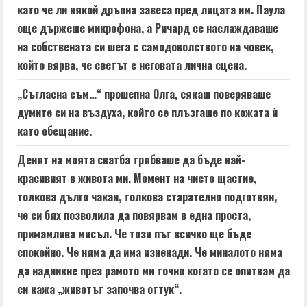
като че ли някой дръпна завеса пред лицата им. Паула
още държеше микрофона, а Ричард се наслаждаваше
на собствената си шега с самодоволството на човек,
който вярва, че светът е неговата лична сцена.
„Съгласна съм…“ прошепна Олга, сякаш поверяваше
думите си на въздуха, който се плъзгаше по кожата ѝ
като обещание.
Денят на моята сватба трябваше да бъде най-
красивият в живота ми. Момент на чисто щастие,
толкова дълго чакан, толкова старателно подготвян,
че си бях позволила да повярвам в една проста,
примамлива мисъл. Че този път всичко ще бъде
спокойно. Че няма да има изненади. Че миналото няма
да надникне през рамото ми точно когато се опитвам да
си кажа „животът започва оттук“.