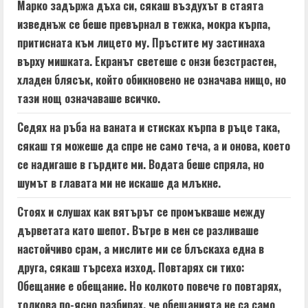
Марко задържа дъха си, сякаш въздухът в стаята
изведнъж се беше превърнал в тежка, мокра кърпа,
притисната към лицето му. Пръстите му застинаха
върху мишката. Екранът светеше с онзи безстрастен,
хладен блясък, който обикновено не означава нищо, но
тази нощ означаваше всичко.
Седях на ръба на ваната и стисках кърпа в ръце така,
сякаш тя можеше да спре не само теча, а и онова, което
се надигаше в гърдите ми. Водата беше спряла, но
шумът в главата ми не искаше да млъкне.
Стоях и слушах как вятърът се промъкваше между
дърветата като шепот. Вътре в мен се разливаше
настойчиво срам, а мислите ми се блъскаха една в
друга, сякаш търсеха изход. Повтарях си тихо:
Обещание е обещание. Но колкото повече го повтарях,
толкова по-ясно разбирах, че обещанията не са само