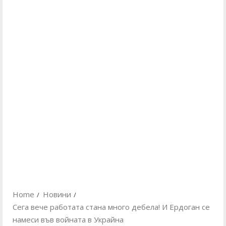
Home
Новини
Сега вече работата стана много дебела! И Ердоган се
намеси във войната в Украйна