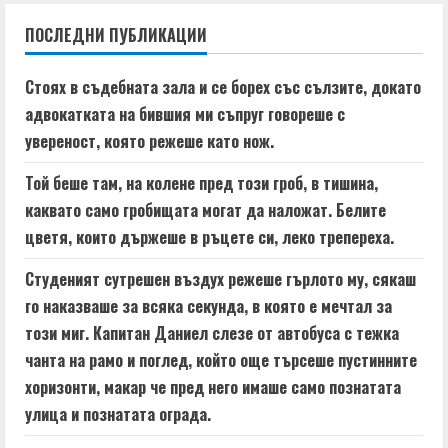
n
ПОСЛЕДНИ ПУБЛИКАЦИИ
u
e
Стоях в съдебната зала и се борех със сълзите, докато
адвокатката на бившия ми съпруг говореше с
R
увереност, която режеше като нож.
e
Той беше там, на колене пред този гроб, в тишина,
a
каквато само гробищата могат да наложат. Белите
цветя, които държеше в ръцете си, леко трепереха.
d
Студеният сутрешен въздух режеше гърлото му, сякаш
i
го наказваше за всяка секунда, в която е мечтал за
n
този миг. Капитан Даниел слезе от автобуса с тежка
чанта на рамо и поглед, който още търсеше пустинните
g
хоризонти, макар че пред него имаше само познатата
улица и познатата ограда.