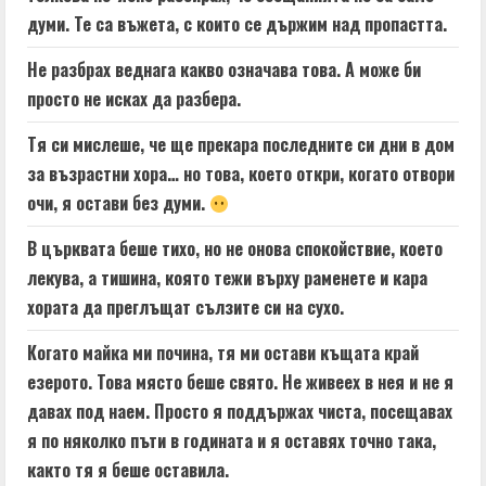
думи. Те са въжета, с които се държим над пропастта.
Не разбрах веднага какво означава това. А може би
просто не исках да разбера.
Тя си мислеше, че ще прекара последните си дни в дом
за възрастни хора… но това, което откри, когато отвори
очи, я остави без думи.
В църквата беше тихо, но не онова спокойствие, което
лекува, а тишина, която тежи върху раменете и кара
хората да преглъщат сълзите си на сухо.
Когато майка ми почина, тя ми остави къщата край
езерото. Това място беше свято. Не живеех в нея и не я
давах под наем. Просто я поддържах чиста, посещавах
я по няколко пъти в годината и я оставях точно така,
както тя я беше оставила.