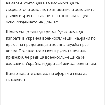
намален, което дава възможност да се
съсредоточи основното внимание и основните
усилия върху постигането на основната цел —
освобождението на Донбас“.
Шойгу също така увери, че Русия няма да
изпрати в Украйна военнослужещи, набрани по
време на предстоящата военна служба през
април. По-рано този месец руските военни
признаха, че редица военнослужещи са се
озовали в Украйна и дори са били заловени там.
Вижте нашите специални оферти и няма да
съжалявате:
C
o