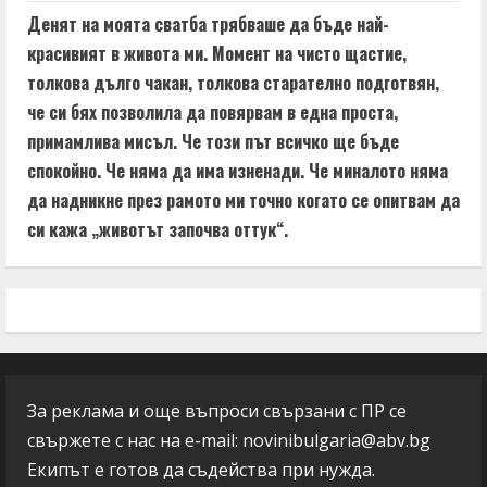
Денят на моята сватба трябваше да бъде най-
красивият в живота ми. Момент на чисто щастие,
толкова дълго чакан, толкова старателно подготвян,
че си бях позволила да повярвам в една проста,
примамлива мисъл. Че този път всичко ще бъде
спокойно. Че няма да има изненади. Че миналото няма
да надникне през рамото ми точно когато се опитвам да
си кажа „животът започва оттук“.
За реклама и още въпроси свързани с ПР се
свържете с нас на e-mail:
novinibulgaria@abv.bg
Екипът е готов да съдейства при нужда.