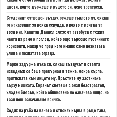
a
цветя, които държеше в ръцете си, леко трепереха.
d
Студеният сутрешен въздух режеше гърлото му, сякаш
i
го наказваше за всяка секунда, в която е мечтал за
n
този миг. Капитан Даниел слезе от автобуса с тежка
чанта на рамо и поглед, който още търсеше пустинните
g
хоризонти, макар че пред него имаше само познатата
улица и познатата ограда.
Марко задържа дъха си, сякаш въздухът в стаята
изведнъж се беше превърнал в тежка, мокра кърпа,
притисната към лицето му. Пръстите му застинаха
върху мишката. Екранът светеше с онзи безстрастен,
хладен блясък, който обикновено не означава нищо, но
тази нощ означаваше всичко.
Седях на ръба на ваната и стисках кърпа в ръце така,