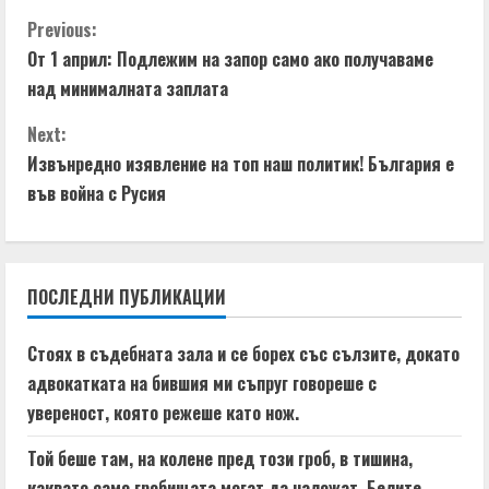
C
Previous:
От 1 април: Подлежим на запор само ако получаваме
o
над минималната заплата
n
Next:
t
Извънредно изявление на топ наш политик! България е
във война с Русия
i
n
ПОСЛЕДНИ ПУБЛИКАЦИИ
u
e
Стоях в съдебната зала и се борех със сълзите, докато
адвокатката на бившия ми съпруг говореше с
R
увереност, която режеше като нож.
e
Той беше там, на колене пред този гроб, в тишина,
каквато само гробищата могат да наложат. Белите