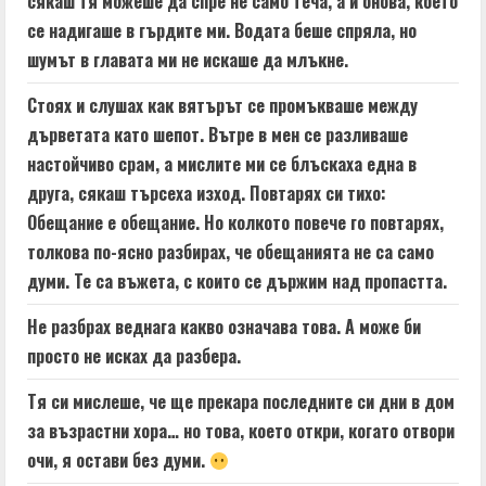
сякаш тя можеше да спре не само теча, а и онова, което
се надигаше в гърдите ми. Водата беше спряла, но
шумът в главата ми не искаше да млъкне.
Стоях и слушах как вятърът се промъкваше между
дърветата като шепот. Вътре в мен се разливаше
настойчиво срам, а мислите ми се блъскаха една в
друга, сякаш търсеха изход. Повтарях си тихо:
Обещание е обещание. Но колкото повече го повтарях,
толкова по-ясно разбирах, че обещанията не са само
думи. Те са въжета, с които се държим над пропастта.
Не разбрах веднага какво означава това. А може би
просто не исках да разбера.
Тя си мислеше, че ще прекара последните си дни в дом
за възрастни хора… но това, което откри, когато отвори
очи, я остави без думи.