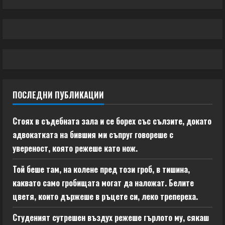
ПОСЛЕДНИ ПУБЛИКАЦИИ
Стоях в съдебната зала и се борех със сълзите, докато
адвокатката на бившия ми съпруг говореше с
увереност, която режеше като нож.
Той беше там, на колене пред този гроб, в тишина,
каквато само гробищата могат да наложат. Белите
цветя, които държеше в ръцете си, леко трепереха.
Студеният сутрешен въздух режеше гърлото му, сякаш