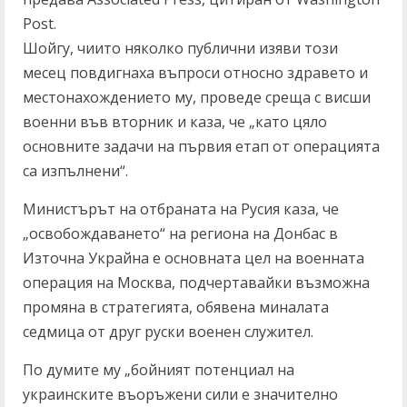
Post.
Шойгу, чиито няколко публични изяви този
месец повдигнаха въпроси относно здравето и
местонахождението му, проведе среща с висши
военни във вторник и каза, че „като цяло
основните задачи на първия етап от операцията
са изпълнени“.
Министърът на отбраната на Русия каза, че
„освобождаването“ на региона на Донбас в
Източна Украйна е основната цел на военната
операция на Москва, подчертавайки възможна
промяна в стратегията, обявена миналата
седмица от друг руски военен служител.
По думите му „бойният потенциал на
украинските въоръжени сили е значително