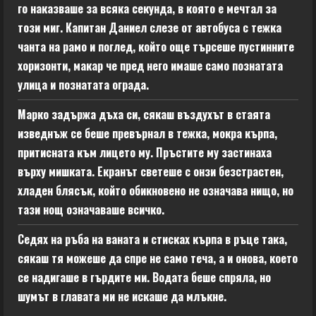
го наказваше за всяка секунда, в която е мечтал за
този миг. Капитан Даниел слезе от автобуса с тежка
чанта на рамо и поглед, който още търсеше пустинните
хоризонти, макар че пред него имаше само познатата
улица и познатата ограда.
Марко задържа дъха си, сякаш въздухът в стаята
изведнъж се беше превърнал в тежка, мокра кърпа,
притисната към лицето му. Пръстите му застинаха
върху мишката. Екранът светеше с онзи безстрастен,
хладен блясък, който обикновено не означава нищо, но
тази нощ означаваше всичко.
Седях на ръба на ваната и стисках кърпа в ръце така,
сякаш тя можеше да спре не само теча, а и онова, което
се надигаше в гърдите ми. Водата беше спряла, но
шумът в главата ми не искаше да млъкне.