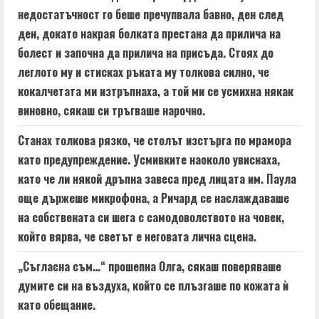
недостатъчност го беше пречупвала бавно, ден след
ден, докато накрая болката престана да прилича на
болест и започна да прилича на присъда. Стоях до
леглото му и стисках ръката му толкова силно, че
кокалчетата ми изтръпнаха, а той ми се усмихна някак
виновно, сякаш си тръгваше нарочно.
Станах толкова рязко, че столът изстърга по мрамора
като предупреждение. Усмивките наоколо увиснаха,
като че ли някой дръпна завеса пред лицата им. Паула
още държеше микрофона, а Ричард се наслаждаваше
на собствената си шега с самодоволството на човек,
който вярва, че светът е неговата лична сцена.
„Съгласна съм…“ прошепна Олга, сякаш поверяваше
думите си на въздуха, който се плъзгаше по кожата ѝ
като обещание.