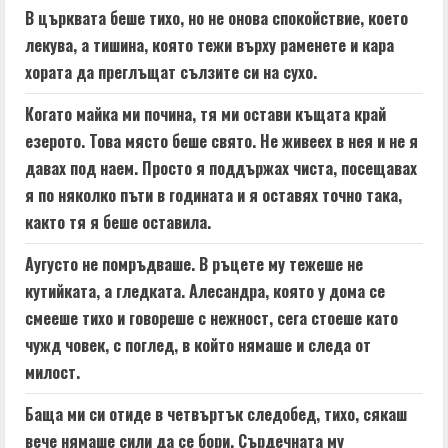
В църквата беше тихо, но не онова спокойствие, което
лекува, а тишина, която тежи върху раменете и кара
хората да преглъщат сълзите си на сухо.
Когато майка ми почина, тя ми остави къщата край
езерото. Това място беше свято. Не живеех в нея и не я
давах под наем. Просто я поддържах чиста, посещавах
я по няколко пъти в годината и я оставях точно така,
както тя я беше оставила.
Аугусто не помръдваше. В ръцете му тежеше не
кутийката, а гледката. Алесандра, която у дома се
смееше тихо и говореше с нежност, сега стоеше като
чужд човек, с поглед, в който нямаше и следа от
милост.
Баща ми си отиде в четвъртък следобед, тихо, сякаш
вече нямаше сили да се бори. Сърдечната му