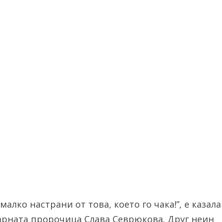
малко настрани от това, което го чака!”, е казала
дарната пророчица Слава Севрюкова. Друг неин