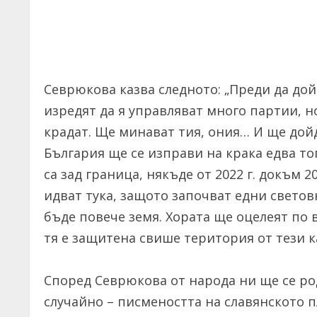
Севрюкова казва следното: „Преди да дой
изредят да я управляват много партии, н
крадат. Ще минават тия, ония… И ще дой
България ще се изправи на крака едва то
са зад граница, някъде от 2022 г. докъм 20
идват тука, защото започват едни светов
бъде повече земя. Хората ще оцелеят по 
тя е защитена свише територия от тези к
Според Севрюкова от народа ни ще се ро
случайно – писмеността на славянското п