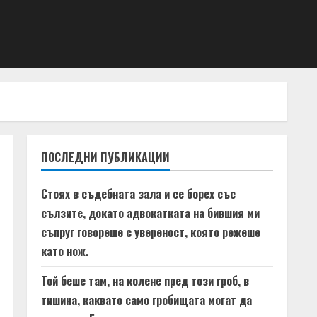
ПОСЛЕДНИ ПУБЛИКАЦИИ
Стоях в съдебната зала и се борех със
сълзите, докато адвокатката на бившия ми
съпруг говореше с увереност, която режеше
като нож.
Той беше там, на колене пред този гроб, в
тишина, каквато само гробищата могат да