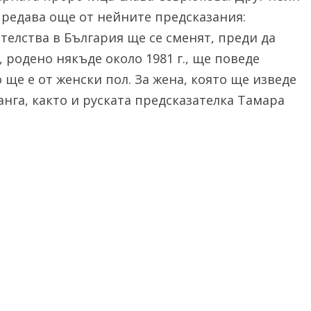
предава още от нейните предсказания:
телства в България ще се сменят, преди да
 родено някъде около 1981 г., ще поведе
 ще е от женски пол. За жена, която ще изведе
анга, както и руската предсказателка Тамара