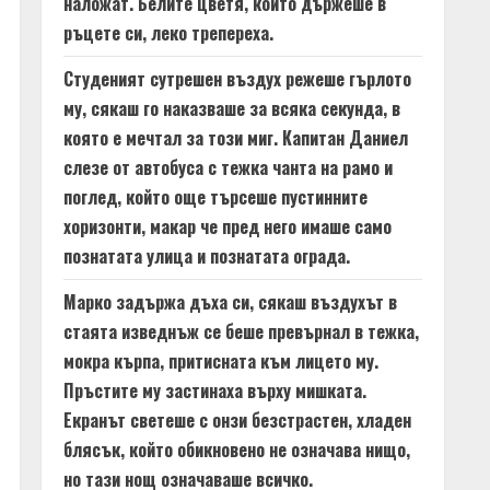
наложат. Белите цветя, които държеше в
ръцете си, леко трепереха.
Студеният сутрешен въздух режеше гърлото
му, сякаш го наказваше за всяка секунда, в
която е мечтал за този миг. Капитан Даниел
слезе от автобуса с тежка чанта на рамо и
поглед, който още търсеше пустинните
хоризонти, макар че пред него имаше само
познатата улица и познатата ограда.
Марко задържа дъха си, сякаш въздухът в
стаята изведнъж се беше превърнал в тежка,
мокра кърпа, притисната към лицето му.
Пръстите му застинаха върху мишката.
Екранът светеше с онзи безстрастен, хладен
блясък, който обикновено не означава нищо,
но тази нощ означаваше всичко.