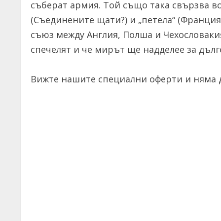
съберат армия. Той също така свързва в
(Съединените щати?) и „петела“ (Франция
съюз между Англия, Полша и Чехословаки
спечелят и че мирът ще надделее за дълг
Вижте нашите специални оферти и няма д
C
o
n
t
i
n