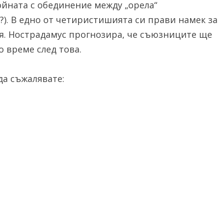
ойната с обединение между „орела“
?). В едно от четиристишията си прави намек за
я. Нострадамус прогнозира, че съюзниците ще
о време след това.
а съжалявате: