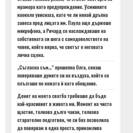
мрамора като предупреждение. Усмивките
наоколо увиснаха, като че ли някой дръпна
завеса пред лицата им. Паула още държеше
микрофона, а Ричард се наслаждаваше на
собствената си шега с самодоволството на
човек, който вярва, че светът е неговата
лична сцена.
„Съгласна съм…“ прошепна Олга, сякаш
поверяваше думите си на въздуха, който се
плъзгаше по кожата ѝ като обещание.
Денят на моята сватба трябваше да бъде
най-красивият в живота ми. Момент на чисто
щастие, толкова дълго чакан, толкова
старателно подготвян, че си бях позволила
да повярвам в една проста, примамлива