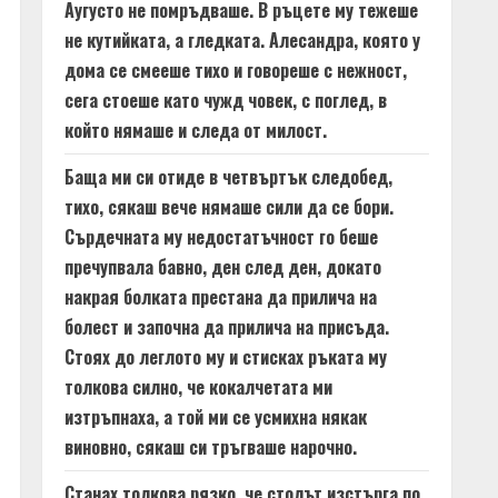
Аугусто не помръдваше. В ръцете му тежеше
не кутийката, а гледката. Алесандра, която у
дома се смееше тихо и говореше с нежност,
сега стоеше като чужд човек, с поглед, в
който нямаше и следа от милост.
Баща ми си отиде в четвъртък следобед,
тихо, сякаш вече нямаше сили да се бори.
Сърдечната му недостатъчност го беше
пречупвала бавно, ден след ден, докато
накрая болката престана да прилича на
болест и започна да прилича на присъда.
Стоях до леглото му и стисках ръката му
толкова силно, че кокалчетата ми
изтръпнаха, а той ми се усмихна някак
виновно, сякаш си тръгваше нарочно.
Станах толкова рязко, че столът изстърга по