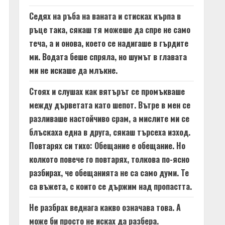
Седях на ръба на ваната и стисках кърпа в
ръце така, сякаш тя можеше да спре не само
теча, а и онова, което се надигаше в гърдите
ми. Водата беше спряла, но шумът в главата
ми не искаше да млъкне.
Стоях и слушах как вятърът се промъкваше
между дърветата като шепот. Вътре в мен се
разливаше настойчиво срам, а мислите ми се
блъскаха една в друга, сякаш търсеха изход.
Повтарях си тихо: Обещание е обещание. Но
колкото повече го повтарях, толкова по-ясно
разбирах, че обещанията не са само думи. Те
са въжета, с които се държим над пропастта.
Не разбрах веднага какво означава това. А
може би просто не исках да разбера.