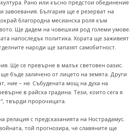
 култура. Рано или късно предстои обединение
и завоевания. България ще е резерват на
докрай благородна месианска роля към
вото. Ще дадем на човешкия род големи умове.
зната напоследък политика. Хората ще заживеят
тделните народи ще запазят самобитност.
ия. Ще се превърне в малък световен оазис.
 ще бъде заличено от лицето на земята. Други
т, ние – не. Събудената мощ на духа на
евърне в райска градина. Тези, които сега я
т“, твърди пророчицата.
на релация с предсказанията на Нострадамус.
войната, той прогнозира, че славяните ще