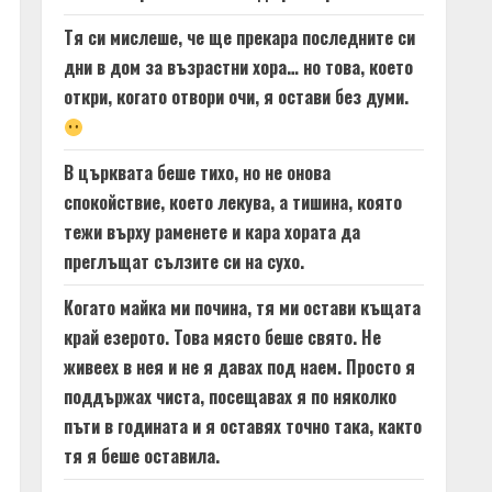
Тя си мислеше, че ще прекара последните си
дни в дом за възрастни хора… но това, което
откри, когато отвори очи, я остави без думи.
В църквата беше тихо, но не онова
спокойствие, което лекува, а тишина, която
тежи върху раменете и кара хората да
преглъщат сълзите си на сухо.
Когато майка ми почина, тя ми остави къщата
край езерото. Това място беше свято. Не
живеех в нея и не я давах под наем. Просто я
поддържах чиста, посещавах я по няколко
пъти в годината и я оставях точно така, както
тя я беше оставила.