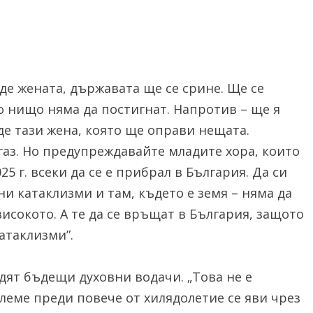
де жената, държавата ще се срине. Ще се
о нищо няма да постигнат. Напротив – ще я
де тази жена, която ще оправи нещата.
газ. Но предупреждавайте младите хора, които
25 г. всеки да се е прибрал в България. Да си
ни катаклизми и там, където е земя – няма да
високото. А те да се връщат в България, защото
атаклизми”.
дят бъдещи духовни водачи. „Това не е
леме преди повече от хилядолетие се яви чрез