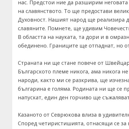
нас. Предстои ние да разширим неговата
на славянството. То ще предостави велик
Духовност. Нашият народ ще реализира 
славяните. Помнете, ще удивим Човечест
В областта на науката, та дори и в омра
обединено. Границите ще отпаднат, но о
Страната ни ще стане повече от Швейцар
Българското племе никога, ама никога не
народи, както ми се разкрива, ще изчезна
българина е голяма. Родината ни ще се пр
напускат, един ден горчиво ще съжалява
Казаното от Севрюкова влиза в удивител
Според четиристишията, отнасящи се за 