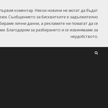
ървия коментар. Някои новини не могат да бъдат
ежи. Съобщението за бисквитките е задължително
ъбираме лични данни, а рекламите ни помагат да се
и. Благодарим за разбирането и се извиняваме за
неудобството.