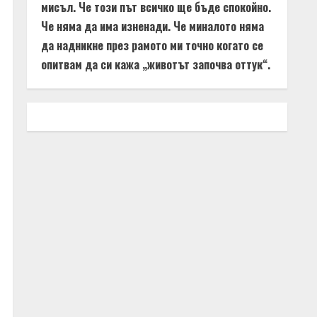
мисъл. Че този път всичко ще бъде спокойно.
Че няма да има изненади. Че миналото няма
да надникне през рамото ми точно когато се
опитвам да си кажа „животът започва оттук“.