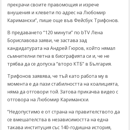
прекрачи своите правомощия и изрече
внушения и клевети по адрес на Любомир
Каримански”, пише още във Фейсбук Трифонов.
В предаването “120 минути” по bTV Лена
Бориславова заяви, че застава зад
кандидатурата на Андрей Гюров, който нямал
съмнителни петна в биографията си и, че не
трябва да се допуска “второ КТБ” в България.
Трифонов заявява, че тъй като работа му в
момента е да пази стабилността на коалицията,
няма да отговори той. Затова прикачва видео с
отговорa на Любомир Каримански.
“Недопустимо е от страна на правителството да
се вмешателства в независимостта на една
такава институция със 140-годишна история,