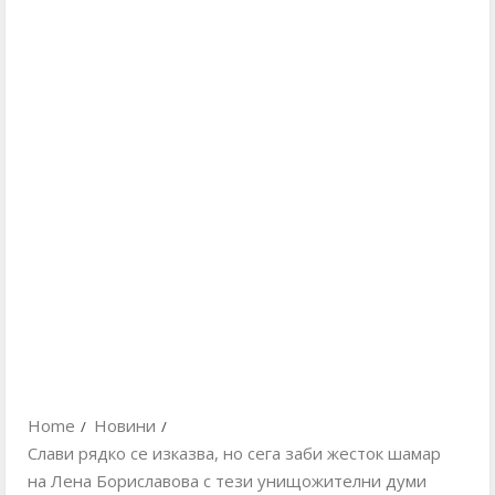
Home
Новини
Слави рядко се изказва, но сега заби жесток шамар
на Лена Бориславова с тези унищожителни думи