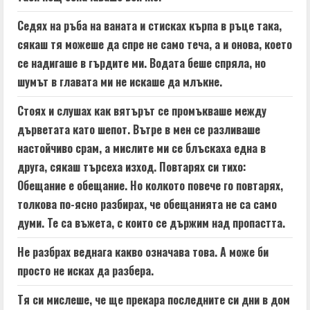
Седях на ръба на ваната и стисках кърпа в ръце така,
сякаш тя можеше да спре не само теча, а и онова, което
се надигаше в гърдите ми. Водата беше спряла, но
шумът в главата ми не искаше да млъкне.
Стоях и слушах как вятърът се промъкваше между
дърветата като шепот. Вътре в мен се разливаше
настойчиво срам, а мислите ми се блъскаха една в
друга, сякаш търсеха изход. Повтарях си тихо:
Обещание е обещание. Но колкото повече го повтарях,
толкова по-ясно разбирах, че обещанията не са само
думи. Те са въжета, с които се държим над пропастта.
Не разбрах веднага какво означава това. А може би
просто не исках да разбера.
Тя си мислеше, че ще прекара последните си дни в дом