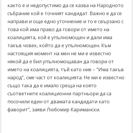
както е и недопустимо да се казва на Народното
събрание кой е точният кандидат. Важно е да се
направи и още едно уточнение и то е свързано с
това кой има право да говори от името на
коалицията, кой е упълномощен и дали има
такъв човек, който да е упълномощен. Към
настоящия момент на мен не ми е известно
някой да е бил упълномощаван да говори от
името на коалицията, тъй като ние – “Има такъв
народ”, сме част от коалицията. Не ми е известно
също така да е имало среща на която
съответните коалиционни партньори да са
посочили един от двамата кандидати като
фаворит”, заяви Любомир Каримански.