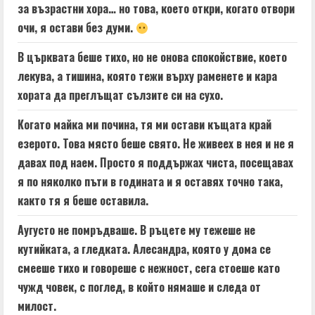
за възрастни хора… но това, което откри, когато отвори
очи, я остави без думи.
В църквата беше тихо, но не онова спокойствие, което
лекува, а тишина, която тежи върху раменете и кара
хората да преглъщат сълзите си на сухо.
Когато майка ми почина, тя ми остави къщата край
езерото. Това място беше свято. Не живеех в нея и не я
давах под наем. Просто я поддържах чиста, посещавах
я по няколко пъти в годината и я оставях точно така,
както тя я беше оставила.
Аугусто не помръдваше. В ръцете му тежеше не
кутийката, а гледката. Алесандра, която у дома се
смееше тихо и говореше с нежност, сега стоеше като
чужд човек, с поглед, в който нямаше и следа от
милост.