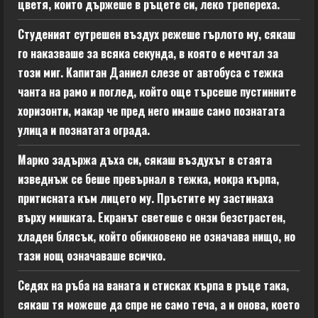
цветя, които държеше в ръцете си, леко трепереха.
Студеният сутрешен въздух режеше гърлото му, сякаш
го наказваше за всяка секунда, в която е мечтал за
този миг. Капитан Даниел слезе от автобуса с тежка
чанта на рамо и поглед, който още търсеше пустинните
хоризонти, макар че пред него имаше само познатата
улица и познатата ограда.
Марко задържа дъха си, сякаш въздухът в стаята
изведнъж се беше превърнал в тежка, мокра кърпа,
притисната към лицето му. Пръстите му застинаха
върху мишката. Екранът светеше с онзи безстрастен,
хладен блясък, който обикновено не означава нищо, но
тази нощ означаваше всичко.
Седях на ръба на ваната и стисках кърпа в ръце така,
сякаш тя можеше да спре не само теча, а и онова, което