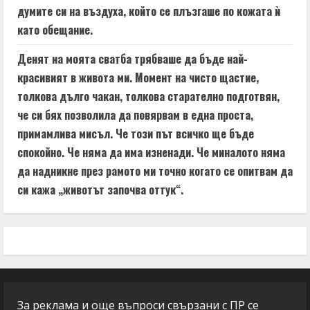
думите си на въздуха, който се плъзгаше по кожата ѝ
като обещание.
Денят на моята сватба трябваше да бъде най-
красивият в живота ми. Момент на чисто щастие,
толкова дълго чакан, толкова старателно подготвян,
че си бях позволила да повярвам в една проста,
примамлива мисъл. Че този път всичко ще бъде
спокойно. Че няма да има изненади. Че миналото няма
да надникне през рамото ми точно когато се опитвам да
си кажа „животът започва оттук“.
За реклама и още въпроси свързани с ПР се