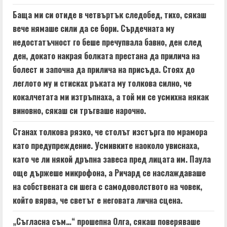
Баща ми си отиде в четвъртък следобед, тихо, сякаш
вече нямаше сили да се бори. Сърдечната му
недостатъчност го беше пречупвала бавно, ден след
ден, докато накрая болката престана да прилича на
болест и започна да прилича на присъда. Стоях до
леглото му и стисках ръката му толкова силно, че
кокалчетата ми изтръпнаха, а той ми се усмихна някак
виновно, сякаш си тръгваше нарочно.
Станах толкова рязко, че столът изстърга по мрамора
като предупреждение. Усмивките наоколо увиснаха,
като че ли някой дръпна завеса пред лицата им. Паула
още държеше микрофона, а Ричард се наслаждаваше
на собствената си шега с самодоволството на човек,
който вярва, че светът е неговата лична сцена.
„Съгласна съм…“ прошепна Олга, сякаш поверяваше