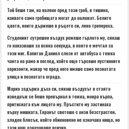
e
Той беше там, на колене пред този гроб, в тишина,
a
каквато само гробищата могат да наложат. Белите
цветя, които държеше в ръцете си, леко трепереха.
d
Студеният сутрешен въздух режеше гърлото му, сякаш
i
го наказваше за всяка секунда, в която е мечтал за
n
този миг. Капитан Даниел слезе от автобуса с тежка
чанта на рамо и поглед, който още търсеше пустинните
g
хоризонти, макар че пред него имаше само познатата
улица и познатата ограда.
Марко задържа дъха си, сякаш въздухът в стаята
изведнъж се беше превърнал в тежка, мокра кърпа,
притисната към лицето му. Пръстите му застинаха
върху мишката. Екранът светеше с онзи безстрастен,
хладен блясък, който обикновено не означава нищо, но
тази нощ означаваше всичко.