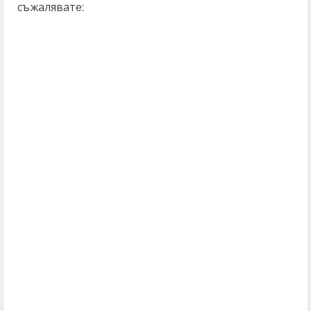
съжалявате: