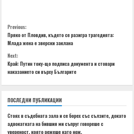
C
Previous:
Пряко от Пловдив, където се разигра трагедията:
o
Млада жена е зверски заклана
n
Next:
t
Край: Путин току-що подписа документа и стовари
наказанието си върху Българите
i
n
ПОСЛЕДНИ ПУБЛИКАЦИИ
u
e
Стоях в съдебната зала и се борех със сълзите, докато
адвокатката на бившия ми съпруг говореше с
R
увереност, която режеше като нож.