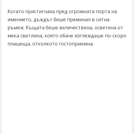
Когато пристигнаха пред огромната порта на
имението, дъждът беше преминал в ситна
ръмеж. Къщата беше величествена, осветена от
мека светлина, която обаче изглеждаше по-скоро
плашеща, отколкото гостоприемна.