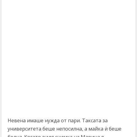
Невена имаше нужда от пари. Таксата за
университета беше непосилна, а майка ѝ беше
болна. Когато видя снимка на Марина в