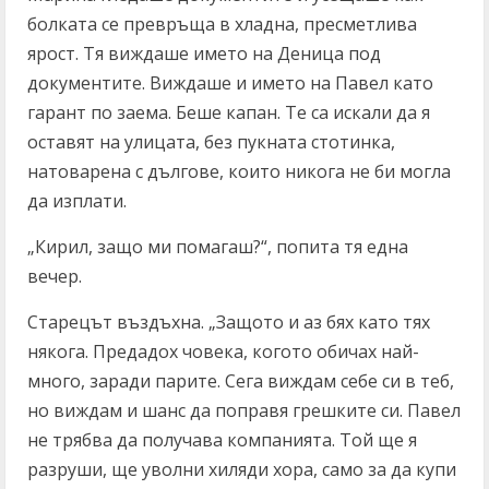
болката се превръща в хладна, пресметлива
ярост. Тя виждаше името на Деница под
документите. Виждаше и името на Павел като
гарант по заема. Беше капан. Те са искали да я
оставят на улицата, без пукната стотинка,
натоварена с дългове, които никога не би могла
да изплати.
„Кирил, защо ми помагаш?“, попита тя една
вечер.
Старецът въздъхна. „Защото и аз бях като тях
някога. Предадох човека, когото обичах най-
много, заради парите. Сега виждам себе си в теб,
но виждам и шанс да поправя грешките си. Павел
не трябва да получава компанията. Той ще я
разруши, ще уволни хиляди хора, само за да купи