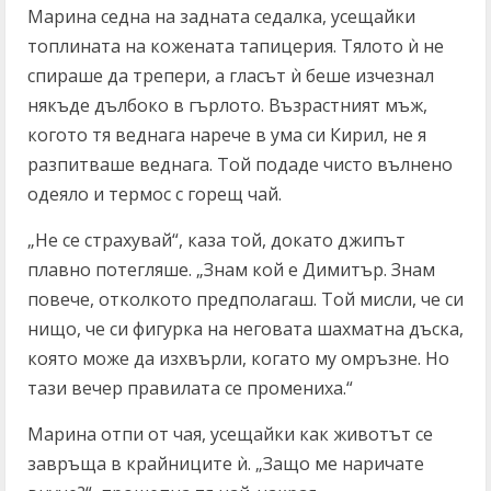
Марина седна на задната седалка, усещайки
топлината на кожената тапицерия. Тялото ѝ не
спираше да трепери, а гласът ѝ беше изчезнал
някъде дълбоко в гърлото. Възрастният мъж,
когото тя веднага нарече в ума си Кирил, не я
разпитваше веднага. Той подаде чисто вълнено
одеяло и термос с горещ чай.
„Не се страхувай“, каза той, докато джипът
плавно потегляше. „Знам кой е Димитър. Знам
повече, отколкото предполагаш. Той мисли, че си
нищо, че си фигурка на неговата шахматна дъска,
която може да изхвърли, когато му омръзне. Но
тази вечер правилата се промениха.“
Марина отпи от чая, усещайки как животът се
завръща в крайниците ѝ. „Защо ме наричате