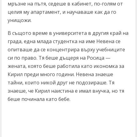
мръзне на пътя, седеше в кабинет, по-голям от
целия му апартамент, и научаваше как да го
унищожи.
В същото време в университета в другия край на
града, една млада студентка на име Невена се
опитваше да се концентрира върху учебниците
си по право. Тя беше дъщеря на Росица —
жената, която беше работила като икономка за
Кирил преди много години. Невена знаеше
тайни, които никой друг не подозираше. Тя
знаеше, че Кирил наистина е имал внучка, но тя
беше починала като бебе.