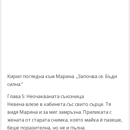
Кирил погледна към Марина. „Започва се. Бъди
силна.“
Глава 5: Неочакваната съюзница
Невена влезе в кабинета със свито сърце. Тя
видя Марина и за миг замръзна. Приликата с
жената от старата снимка, която майка ѝ пазеше,
беше поразителна, но не и пълна.