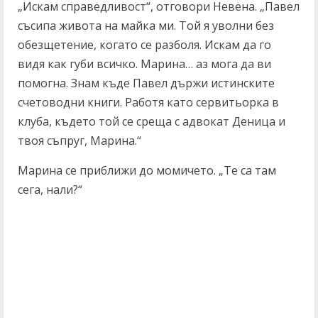
„Искам справедливост“, отговори Невена. „Павел
съсипа живота на майка ми. Той я уволни без
обезщетение, когато се разболя. Искам да го
видя как губи всичко. Марина… аз мога да ви
помогна. Знам къде Павел държи истинските
счетоводни книги. Работя като сервитьорка в
клуба, където той се среща с адвокат Деница и
твоя съпруг, Марина.“
Марина се приближи до момичето. „Те са там
сега, нали?“