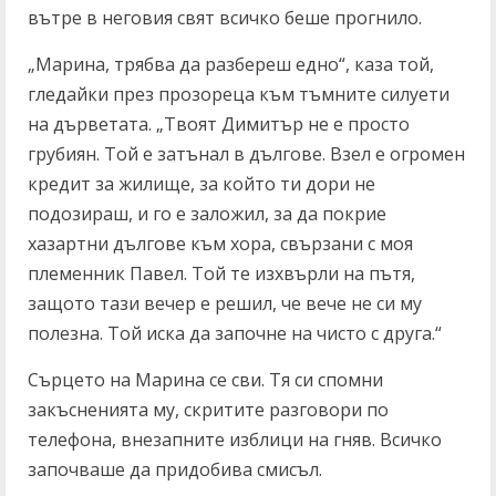
вътре в неговия свят всичко беше прогнило.
„Марина, трябва да разбереш едно“, каза той,
гледайки през прозореца към тъмните силуети
на дърветата. „Твоят Димитър не е просто
грубиян. Той е затънал в дългове. Взел е огромен
кредит за жилище, за който ти дори не
подозираш, и го е заложил, за да покрие
хазартни дългове към хора, свързани с моя
племенник Павел. Той те изхвърли на пътя,
защото тази вечер е решил, че вече не си му
полезна. Той иска да започне на чисто с друга.“
Сърцето на Марина се сви. Тя си спомни
закъсненията му, скритите разговори по
телефона, внезапните изблици на гняв. Всичко
започваше да придобива смисъл.