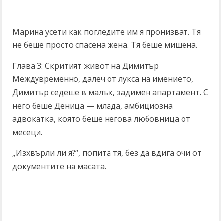
Марина усети как погледите им я пронизват. Тя
не беше просто спасена жена. Тя беше мишена.
Глава 3: Скритият живот на Димитър
Междувременно, далеч от лукса на имението,
Димитър седеше в малък, задимен апартамент. С
него беше Деница — млада, амбициозна
адвокатка, която беше негова любовница от
месеци.
„Изхвърли ли я?“, попита тя, без да вдига очи от
документите на масата.