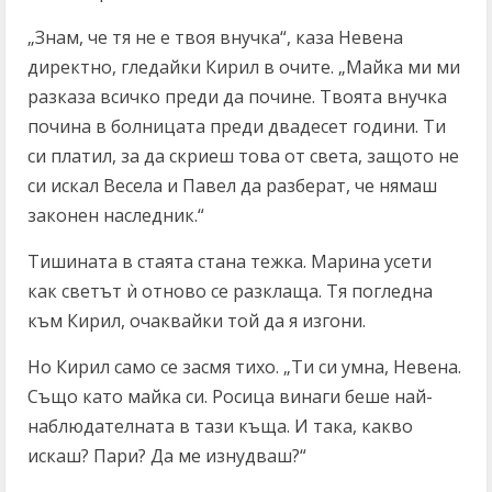
„Знам, че тя не е твоя внучка“, каза Невена
директно, гледайки Кирил в очите. „Майка ми ми
разказа всичко преди да почине. Твоята внучка
почина в болницата преди двадесет години. Ти
си платил, за да скриеш това от света, защото не
си искал Весела и Павел да разберат, че нямаш
законен наследник.“
Тишината в стаята стана тежка. Марина усети
как светът ѝ отново се разклаща. Тя погледна
към Кирил, очаквайки той да я изгони.
Но Кирил само се засмя тихо. „Ти си умна, Невена.
Също като майка си. Росица винаги беше най-
наблюдателната в тази къща. И така, какво
искаш? Пари? Да ме изнудваш?“