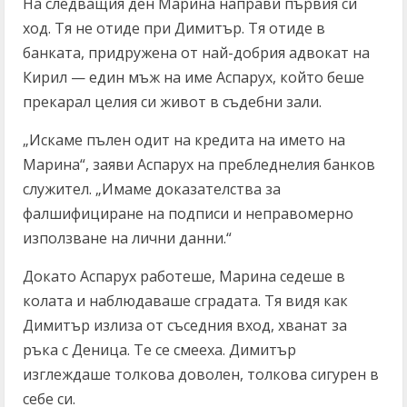
На следващия ден Марина направи първия си
ход. Тя не отиде при Димитър. Тя отиде в
банката, придружена от най-добрия адвокат на
Кирил — един мъж на име Аспарух, който беше
прекарал целия си живот в съдебни зали.
„Искаме пълен одит на кредита на името на
Марина“, заяви Аспарух на пребледнелия банков
служител. „Имаме доказателства за
фалшифициране на подписи и неправомерно
използване на лични данни.“
Докато Аспарух работеше, Марина седеше в
колата и наблюдаваше сградата. Тя видя как
Димитър излиза от съседния вход, хванат за
ръка с Деница. Те се смееха. Димитър
изглеждаше толкова доволен, толкова сигурен в
себе си.