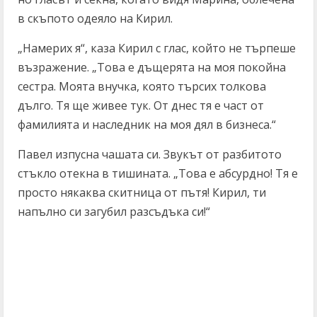
в скъпото одеяло на Кирил.
„Намерих я“, каза Кирил с глас, който не търпеше
възражение. „Това е дъщерята на моя покойна
сестра. Моята внучка, която търсих толкова
дълго. Тя ще живее тук. От днес тя е част от
фамилията и наследник на моя дял в бизнеса.“
Павел изпусна чашата си. Звукът от разбитото
стъкло отекна в тишината. „Това е абсурдно! Тя е
просто някаква скитница от пътя! Кирил, ти
напълно си загубил разсъдъка си!“