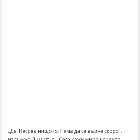
„Да. Насред нищото. Няма да се върне скоро“,
изръмжа Димитър. „Сега кажи ми за кредита.