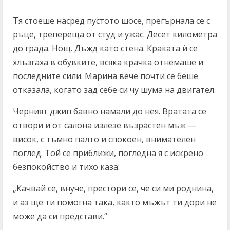
Тя стоеше насред пустото шосе, прегърнала се с
ръце, трепереща от студ и ужас. Десет километра
до града. Нощ. Дъжд като стена. Краката ѝ се
хлъзгаха в обувките, всяка крачка отнемаше и
последните сили. Марина вече почти се беше
отказала, когато зад себе си чу шума на двигател.
Черният джип бавно намали до нея. Вратата се
отвори и от салона излезе възрастен мъж —
висок, с тъмно палто и спокоен, внимателен
поглед. Той се приближи, погледна я с искрено
безпокойство и тихо каза:
„Качвай се, внуче, престори се, че си ми роднина,
и аз ще ти помогна така, както мъжът ти дори не
може да си представи.“