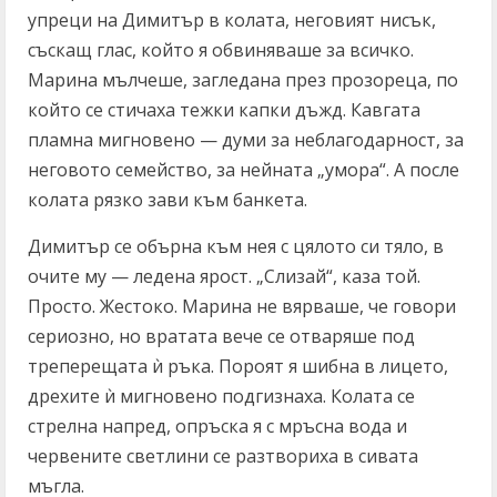
упреци на Димитър в колата, неговият нисък,
съскащ глас, който я обвиняваше за всичко.
Марина мълчеше, загледана през прозореца, по
който се стичаха тежки капки дъжд. Кавгата
пламна мигновено — думи за неблагодарност, за
неговото семейство, за нейната „умора“. А после
колата рязко зави към банкета.
Димитър се обърна към нея с цялото си тяло, в
очите му — ледена ярост. „Слизай“, каза той.
Просто. Жестоко. Марина не вярваше, че говори
сериозно, но вратата вече се отваряше под
треперещата ѝ ръка. Пороят я шибна в лицето,
дрехите ѝ мигновено подгизнаха. Колата се
стрелна напред, опръска я с мръсна вода и
червените светлини се разтвориха в сивата
мъгла.