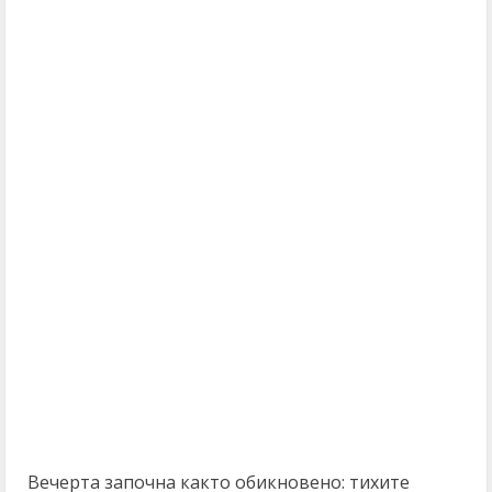
Вечерта започна както обикновено: тихите