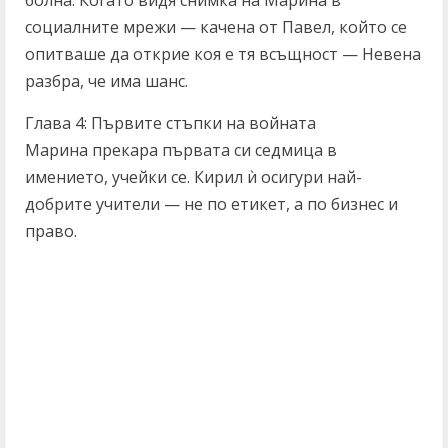
социалните мрежи — качена от Павел, който се
опитваше да открие коя е тя всъщност — Невена
разбра, че има шанс.
Глава 4: Първите стъпки на войната
Марина прекара първата си седмица в
имението, учейки се. Кирил ѝ осигури най-
добрите учители — не по етикет, а по бизнес и
право.