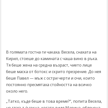
В голямата гостна ги чакаха. Весела, снахата на
Кирил, стоеше до камината с чаша вино в ръка.
Тя беше жена на средна възраст, чието лице
беше маска от ботокс и скрито презрение. До нея
беше Павел — мъж с остри черти и очи, които
постоянно пресмятаха стойността на всичко
около него.
„Татко, къде беше в това време?“, попита Весела,
но гласът ѝ секна, когато видя Марина, облечена