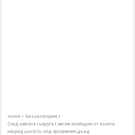
Home
Без категория
След кавгата съпругът ми ме изхвърли от колата
насред шосето, под проливния дъжд