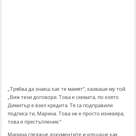
„Трябва да знаеш как те мамят“, казваше му той.
„Виж тези договори. Това е схемата, по която
Димитър е взел кредита. Те са подправили
подписа ти, Марина. Това не е просто изневяра,
това е престъпление.“
Марина гледаше документите и усещаше как