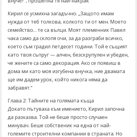
внуче?“, прошепна тя най-накрая.
Кирил се усмихна загадъчно. „Защото имам
нужда от теб толкова, колкото ти от мен. Моето
семейство… те са вълци. Моят племенник Павел
чака само да склопя очи, за да разграби всичко,
което съм градил петдесет години. Той е същият
като твоя съпруг — алчен, безскрупулен и убеден,
че жените са само декорация. Ако се появиш в
дома ми като моя изгубена внучка, ние двамата
ще им дадем урок, който никога няма да
забравят.“
Глава 2: Тайните на голямата къща
Докато пътуваха към имението, Кирил започна
да разказва. Той не беше просто случаен
минувач. Беше собственик на една от най-
големите строителни компании в страната. Но