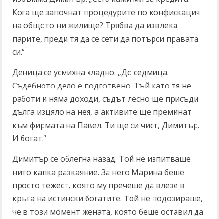
Кога ще започнат процедурите по конфискация
на общото ни жилище? Трябва да извлека
парите, преди тя да се сети да потърси правата
си.“
Деница се усмихна хладно. „До седмица.
Съдебното дело е подготвено. Тъй като тя не
работи и няма доходи, съдът лесно ще присъди
дълга изцяло на нея, а активите ще преминат
към фирмата на Павел. Ти ще си чист, Димитър.
И богат.“
Димитър се облегна назад. Той не изпитваше
нито капка разкаяние. За него Марина беше
просто тежест, която му пречеше да влезе в
кръга на истински богатите. Той не подозираше,
че в този момент жената, която беше оставил да