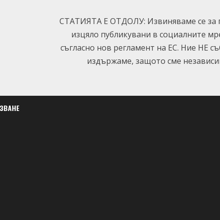
СТАТИЯТА Е ОТДОЛУ: Извиняваме се за п
изцяло публикувани в социалните мр
съгласно нов регламент на ЕС. Ние НЕ с
издържаме, защото сме независим
ЛЗВАНЕ