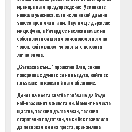
мрамора като предупреждение. Усмивките
наоколо увиснаха, като че ли някой дръпна
завеса пред лицата им. Паула още държеше
микрофона, а Ричард се наслаждаваше на
собствената си шега с самодоволството на
човек, който вярва, че светът е неговата
лична сцена.
„Съгласна съм…“ прошепна Олга, сякаш
поверяваше думите си на въздуха, който се
плъзгаше по кожата ѝ като обещание.
Денят на моята сватба трябваше да бъде
най-красивият в живота ми. Момент на чисто
щастие, толкова дълго чакан, толкова
старателно подготвян, че си бях позволила
да повярвам в една проста, примамлива