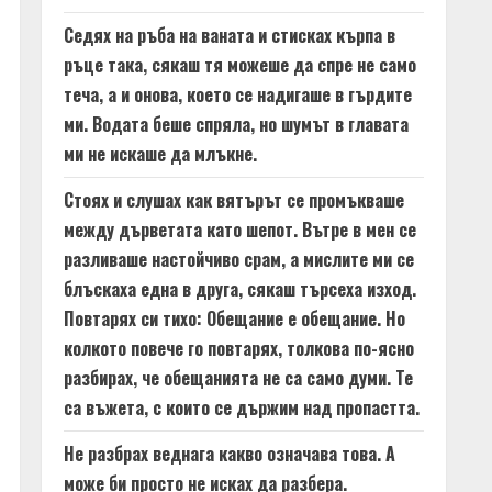
Седях на ръба на ваната и стисках кърпа в
ръце така, сякаш тя можеше да спре не само
теча, а и онова, което се надигаше в гърдите
ми. Водата беше спряла, но шумът в главата
ми не искаше да млъкне.
Стоях и слушах как вятърът се промъкваше
между дърветата като шепот. Вътре в мен се
разливаше настойчиво срам, а мислите ми се
блъскаха една в друга, сякаш търсеха изход.
Повтарях си тихо: Обещание е обещание. Но
колкото повече го повтарях, толкова по-ясно
разбирах, че обещанията не са само думи. Те
са въжета, с които се държим над пропастта.
Не разбрах веднага какво означава това. А
може би просто не исках да разбера.