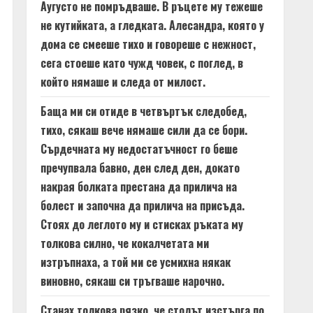
Аугусто не помръдваше. В ръцете му тежеше
не кутийката, а гледката. Алесандра, която у
дома се смееше тихо и говореше с нежност,
сега стоеше като чужд човек, с поглед, в
който нямаше и следа от милост.
Баща ми си отиде в четвъртък следобед,
тихо, сякаш вече нямаше сили да се бори.
Сърдечната му недостатъчност го беше
пречупвала бавно, ден след ден, докато
накрая болката престана да прилича на
болест и започна да прилича на присъда.
Стоях до леглото му и стисках ръката му
толкова силно, че кокалчетата ми
изтръпнаха, а той ми се усмихна някак
виновно, сякаш си тръгваше нарочно.
Станах толкова рязко, че столът изстърга по