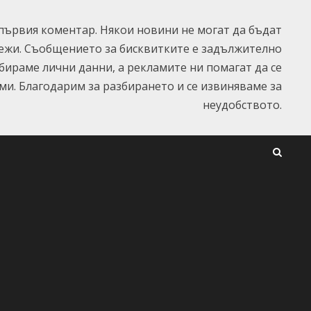
ървия коментар. Някои новини не могат да бъдат
ежи. Съобщението за бисквитките е задължително
ъбираме лични данни, а рекламите ни помагат да се
и. Благодарим за разбирането и се извиняваме за
неудобството.