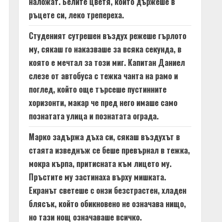
наложат. Белите цветя, които държеше в
ръцете си, леко трепереха.
Студеният сутрешен въздух режеше гърлото
му, сякаш го наказваше за всяка секунда, в
която е мечтал за този миг. Капитан Даниел
слезе от автобуса с тежка чанта на рамо и
поглед, който още търсеше пустинните
хоризонти, макар че пред него имаше само
познатата улица и познатата ограда.
Марко задържа дъха си, сякаш въздухът в
стаята изведнъж се беше превърнал в тежка,
мокра кърпа, притисната към лицето му.
Пръстите му застинаха върху мишката.
Екранът светеше с онзи безстрастен, хладен
блясък, който обикновено не означава нищо,
но тази нощ означаваше всичко.