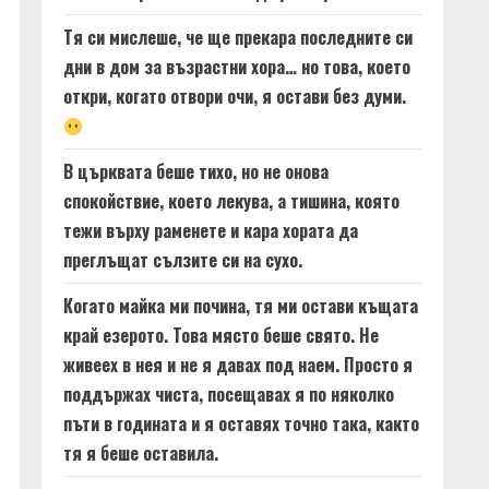
Тя си мислеше, че ще прекара последните си
дни в дом за възрастни хора… но това, което
откри, когато отвори очи, я остави без думи.
В църквата беше тихо, но не онова
спокойствие, което лекува, а тишина, която
тежи върху раменете и кара хората да
преглъщат сълзите си на сухо.
Когато майка ми почина, тя ми остави къщата
край езерото. Това място беше свято. Не
живеех в нея и не я давах под наем. Просто я
поддържах чиста, посещавах я по няколко
пъти в годината и я оставях точно така, както
тя я беше оставила.