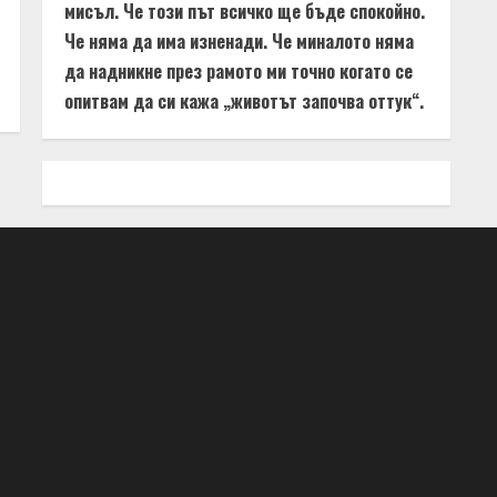
мисъл. Че този път всичко ще бъде спокойно.
Че няма да има изненади. Че миналото няма
да надникне през рамото ми точно когато се
опитвам да си кажа „животът започва оттук“.