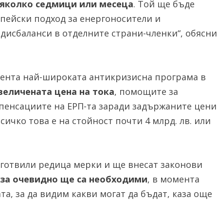
няколко седмици или месеца
. Той ще бъде
пейски подход за енергоносители и
 дисбаланси в отделните страни-членки“, обясни
мента най-широката антикризисна програма в
величената цена на тока
, помощите за
мпенсациите на ЕРП-та заради задържаните цени
Всичко това е на стойност почти 4 млрд. лв. или
готвили редица мерки и ще внесат законови
аза очевидно ще са необходими
, в момента
а, за да видим какви могат да бъдат, каза още