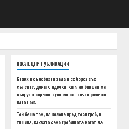
ПОСЛЕДНИ ПУБЛИКАЦИИ
Стоях в съдебната зала и се борех със
сълзите, докато адвокатката на бившия ми
съпруг говореше с увереност, която режеше
като нож.
Той беше там, на колене пред този гроб, в
тишина, каквато само гробищата могат да