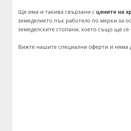
Ще има и такива свързани с
цените на х
земеделието пък работело по мерки за о
земеделските стопани, което също ще се
Вижте нашите специални оферти и няма д