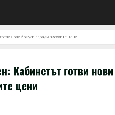
 готви нови бонуси заради високите цени
н: Кабинетът готви нови
ите цени