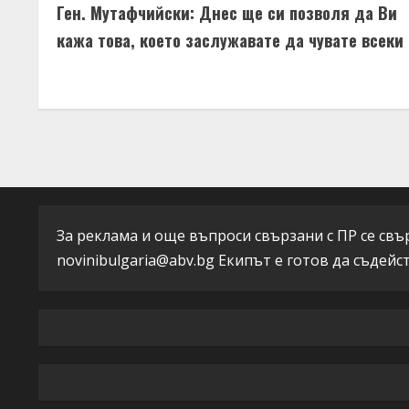
e
Ген. Мутафчийски: Днес ще си позволя да Ви
o
кажа това, което заслужавате да чувате всеки
a
n
d
t
i
i
n
n
g
u
За реклама и още въпроси свързани с ПР се свърж
e
novinibulgaria@abv.bg
Екипът е готов да съдейс
R
e
a