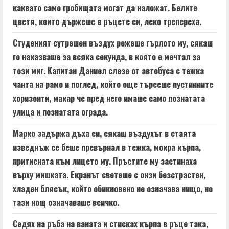
a
каквато само гробищата могат да наложат. Белите
цветя, които държеше в ръцете си, леко трепереха.
d
Студеният сутрешен въздух режеше гърлото му, сякаш
i
го наказваше за всяка секунда, в която е мечтал за
n
този миг. Капитан Даниел слезе от автобуса с тежка
чанта на рамо и поглед, който още търсеше пустинните
g
хоризонти, макар че пред него имаше само познатата
улица и познатата ограда.
Марко задържа дъха си, сякаш въздухът в стаята
изведнъж се беше превърнал в тежка, мокра кърпа,
притисната към лицето му. Пръстите му застинаха
върху мишката. Екранът светеше с онзи безстрастен,
хладен блясък, който обикновено не означава нищо, но
тази нощ означаваше всичко.
Седях на ръба на ваната и стисках кърпа в ръце така,