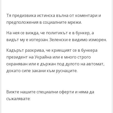
Тя предизвика истинска вълна от коментари и
предположения в социалните мрежи.
На нея се вижда, че политикът е в бункер, а
видът му е изтерзан. Зеленски е видимо изморен.
Кадърът разкрива, че криещият се в бункера
президент на Украйна или е много строго
охраняван или е държан под дулото на автомат,
докато сипе закани към руснаците.
Вижте нашите специални оферти и няма да
съжалявате: