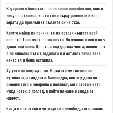
В църквата беше тихо, но не онова спокойствие, което
лекува, а тишина, която тежи върху раменете и кара
хората да преглъщат сълзите си на сухо.
Когато майка ми почина, тя ми остави къщата край
езерото. Това място беше свято. Не живеех в нея и не я
давах под наем. Просто я поддържах чиста, посещавах
я по няколко пъти в годината и я оставях точно така,
както тя я беше оставила.
Аугусто не помръдваше. В ръцете му тежеше не
кутийката, а гледката. Алесандра, която у дома се
смееше тихо и говореше с нежност, сега стоеше като
чужд човек, с поглед, в който нямаше и следа от
милост.
Баща ми си отиде в четвъртък следобед, тихо, сякаш