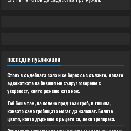
Екипът е готов да съдейства при нужда.
ПОСЛЕДНИ ПУБЛИКАЦИИ
Стоях в съдебната зала и се борех със сълзите, докато
адвокатката на бившия ми съпруг говореше с
увереност, която режеше като нож.
Той беше там, на колене пред този гроб, в тишина,
каквато само гробищата могат да наложат. Белите
цветя, които държеше в ръцете си, леко трепереха.