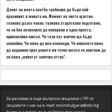
Денят на моята сватба трябваше да бъде най-
красивият в живота ми. Момент на чисто щастие,
толкова дълго чакан, толкова старателно подготвян,
че си бях позволила да повярвам в една проста,
примамлива мисъл. Че този път всичко ще бъде
спокойно. Че няма да има изненади. Че миналото няма
да надникне през рамото ми точно когато се опитвам да
си кажа „животът започва оттук“.
За реклама и още въпроси свързани с ПР се
свържете с нас на e-mail:
novinibulgaria@abv.bg