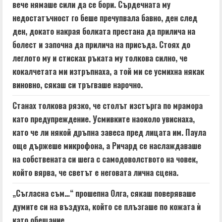
вече нямаше сили да се бори. Сърдечната му
недостатъчност го беше пречупвала бавно, ден след
ден, докато накрая болката престана да прилича на
болест и започна да прилича на присъда. Стоях до
леглото му и стисках ръката му толкова силно, че
кокалчетата ми изтръпнаха, а той ми се усмихна някак
виновно, сякаш си тръгваше нарочно.
Станах толкова рязко, че столът изстърга по мрамора
като предупреждение. Усмивките наоколо увиснаха,
като че ли някой дръпна завеса пред лицата им. Паула
още държеше микрофона, а Ричард се наслаждаваше
на собствената си шега с самодоволството на човек,
който вярва, че светът е неговата лична сцена.
„Съгласна съм…“ прошепна Олга, сякаш поверяваше
думите си на въздуха, който се плъзгаше по кожата ѝ
като обещание.