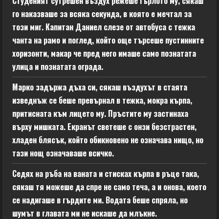
Студеният сутрешен въздух режеше гърлото му, сякаш
го наказваше за всяка секунда, в която е мечтал за
този миг. Капитан Даниел слезе от автобуса с тежка
чанта на рамо и поглед, който още търсеше пустинните
хоризонти, макар че пред него имаше само познатата
улица и познатата ограда.
Марко задържа дъха си, сякаш въздухът в стаята
изведнъж се беше превърнал в тежка, мокра кърпа,
притисната към лицето му. Пръстите му застинаха
върху мишката. Екранът светеше с онзи безстрастен,
хладен блясък, който обикновено не означава нищо, но
тази нощ означаваше всичко.
Седях на ръба на ваната и стисках кърпа в ръце така,
сякаш тя можеше да спре не само теча, а и онова, което
се надигаше в гърдите ми. Водата беше спряла, но
шумът в главата ми не искаше да млъкне.