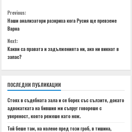
C
Previous:
Наши анализатори разкриха кога Русия ще превземе
o
Варна
n
Next:
t
Какви са правата и задълженията ни, ако ни викнат в
запас?
i
n
ПОСЛЕДНИ ПУБЛИКАЦИИ
u
e
Стоях в съдебната зала и се борех със сълзите, докато
адвокатката на бившия ми съпруг говореше с
R
увереност, която режеше като нож.
e
Той беше там, на колене пред този гроб, в тишина,