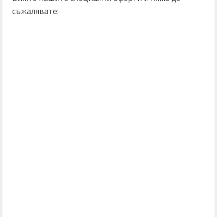
съжалявате: