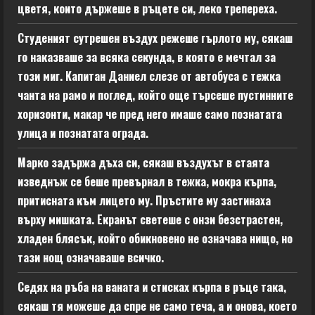
цветя, които държеше в ръцете си, леко трепереха.
Студеният сутрешен въздух режеше гърлото му, сякаш
го наказваше за всяка секунда, в която е мечтал за
този миг. Капитан Даниел слезе от автобуса с тежка
чанта на рамо и поглед, който още търсеше пустинните
хоризонти, макар че пред него имаше само познатата
улица и познатата ограда.
Марко задържа дъха си, сякаш въздухът в стаята
изведнъж се беше превърнал в тежка, мокра кърпа,
притисната към лицето му. Пръстите му застинаха
върху мишката. Екранът светеше с онзи безстрастен,
хладен блясък, който обикновено не означава нищо, но
тази нощ означаваше всичко.
Седях на ръба на ваната и стисках кърпа в ръце така,
сякаш тя можеше да спре не само теча, а и онова, което