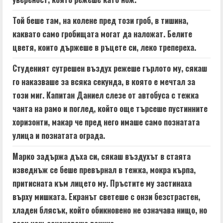
R
Той беше там, на колене пред този гроб, в тишина,
e
каквато само гробищата могат да наложат. Белите
a
цветя, които държеше в ръцете си, леко трепереха.
d
Студеният сутрешен въздух режеше гърлото му, сякаш
го наказваше за всяка секунда, в която е мечтал за
i
този миг. Капитан Даниел слезе от автобуса с тежка
n
чанта на рамо и поглед, който още търсеше пустинните
хоризонти, макар че пред него имаше само познатата
g
улица и познатата ограда.
Марко задържа дъха си, сякаш въздухът в стаята
изведнъж се беше превърнал в тежка, мокра кърпа,
притисната към лицето му. Пръстите му застинаха
върху мишката. Екранът светеше с онзи безстрастен,
хладен блясък, който обикновено не означава нищо, но