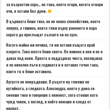
за възрастни хора… но това, което откри, когато отвори
очи, я остави без думи.
В църквата беше тихо, но не онова спокойствие, което
лекува, а тишина, която тежи върху раменете и кара
хората да преглъщат сълзите си на сухо.
Когато майка ми почина, тя ми остави къщата край
езерото. Това място беше свято. Не живеех в нея и не я
давах под наем. Просто я поддържах чиста, посещавах
я по няколко пъти в годината и я оставях точно така,
както тя я беше оставила.
Аугусто не помръдваше. В ръцете му тежеше не
кутийката, а гледката. Алесандра, която у дома се
смееше тихо и говореше с нежност, сега стоеше като
чужд човек, с поглед, в който нямаше и следа от
милост.