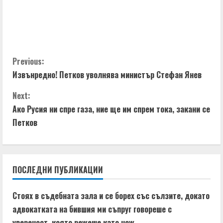
C
Previous:
Извънредно! Петков уволнява министър Стефан Янев
o
Next:
n
Ако Русия ни спре газа, ние ще им спрем тока, закани се
t
Петков
i
n
ПОСЛЕДНИ ПУБЛИКАЦИИ
u
Стоях в съдебната зала и се борех със сълзите, докато
e
адвокатката на бившия ми съпруг говореше с
увереност, която режеше като нож.