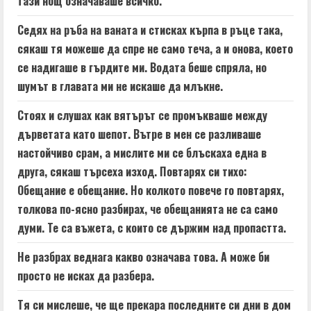
тази нощ означаваше всичко.
Седях на ръба на ваната и стисках кърпа в ръце така,
сякаш тя можеше да спре не само теча, а и онова, което
се надигаше в гърдите ми. Водата беше спряла, но
шумът в главата ми не искаше да млъкне.
Стоях и слушах как вятърът се промъкваше между
дърветата като шепот. Вътре в мен се разливаше
настойчиво срам, а мислите ми се блъскаха една в
друга, сякаш търсеха изход. Повтарях си тихо:
Обещание е обещание. Но колкото повече го повтарях,
толкова по-ясно разбирах, че обещанията не са само
думи. Те са въжета, с които се държим над пропастта.
Не разбрах веднага какво означава това. А може би
просто не исках да разбера.
Тя си мислеше, че ще прекара последните си дни в дом