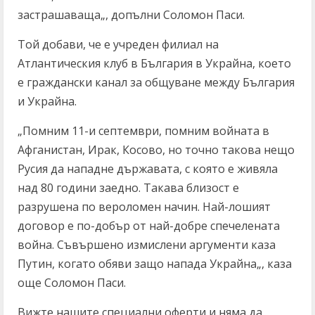
застрашаваща„, допълни Соломон Паси.
Той добави, че е учреден филиал на
Атлантическия клуб в България в Украйна, което
е граждански канал за общуване между България
и Украйна.
„Помним 11-и септември, помним войната в
Афганистан, Ирак, Косово, но точно такова нещо
Русия да нападне държавата, с която е живяла
над 80 години заедно. Такава близост е
разрушена по вероломен начин. Най-лошият
договор е по-добър от най-добре спечелената
война. Съвършено измислени аргументи каза
Путин, когато обяви защо напада Украйна„, каза
още Соломон Паси.
Вижте нашите специални оферти и няма да