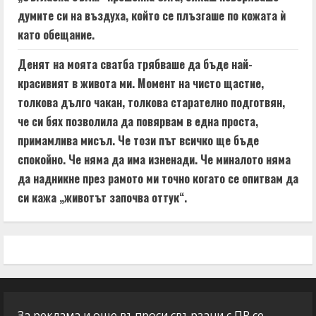
думите си на въздуха, който се плъзгаше по кожата ѝ
като обещание.
Денят на моята сватба трябваше да бъде най-
красивият в живота ми. Момент на чисто щастие,
толкова дълго чакан, толкова старателно подготвян,
че си бях позволила да повярвам в една проста,
примамлива мисъл. Че този път всичко ще бъде
спокойно. Че няма да има изненади. Че миналото няма
да надникне през рамото ми точно когато се опитвам да
си кажа „животът започва оттук“.
За реклама и още въпроси свързани с ПР се