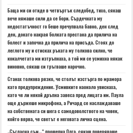
Баща ми си отиде в четвъртък следобед, тихо, сякаш
вече нямаше сили да се бори. Сърдечната му
недостатъчност го беше пречупвала бавно, ден след
ден, докато накрая болката престана да прилича на
болест и започна да прилича на присъда. Стоях до
леглото му и стисках ръката му толкова силно, че
кокалчетата ми изтръпнаха, а той ми се усмихна някак
виновно, сякаш си тръгваше нарочно.
Станах толкова рязко, че столът изстърга по мрамора
като предупреждение. Усмивките наоколо увиснаха,
като че ли някой дръпна завеса пред лицата им. Паула
още държеше микрофона, а Ричард се наслаждаваше
на собствената си шега с самодоволството на човек,
който вярва, че светът е неговата лична сцена.
„Съгласна съм…“ прошепна Олга, сякаш поверяваше