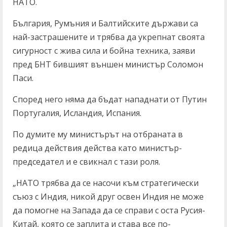
НАТО.
България, Румъния и Балтийските държави са
най-застрашените и трябва да укрепнат своята
сигурност с жива сила и бойна техника, заяви
пред БНТ бившият външен министър Соломон
Паси.
Според него няма да бъдат нападнати от Путин
Португалия, Исландия, Испания.
По думите му министърът на отбраната в
редица действия действа като министър-
председател и е свикнал с тази роля.
„НАТО трябва да се насочи към стратегически
съюз с Индия, никой друг освен Индия не може
да помогне на Запада да се справи с оста Русия-
Китай, която се заплита и става все по-