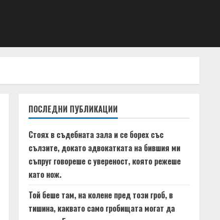
ПОСЛЕДНИ ПУБЛИКАЦИИ
Стоях в съдебната зала и се борех със
сълзите, докато адвокатката на бившия ми
съпруг говореше с увереност, която режеше
като нож.
Той беше там, на колене пред този гроб, в
тишина, каквато само гробищата могат да