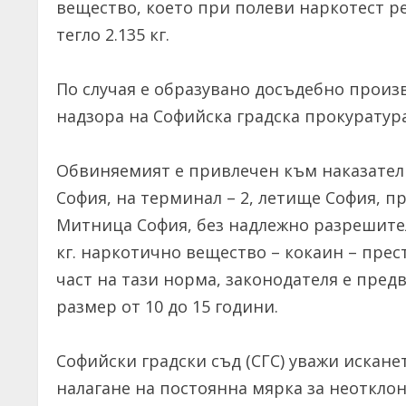
вещество, което при полеви наркотест р
тегло 2.135 кг.
По случая е образувано досъдебно произ
надзора на Софийска градска прокуратура
Обвиняемият е привлечен към наказателна 
София, на терминал – 2, летище София, 
Митница София, без надлежно разрешител
кг. наркотично вещество – кокаин – прест
част на тази норма, законодателя е пред
размер от 10 до 15 години.
Софийски градски съд (СГС) уважи исканет
налагане на постоянна мярка за неотклон