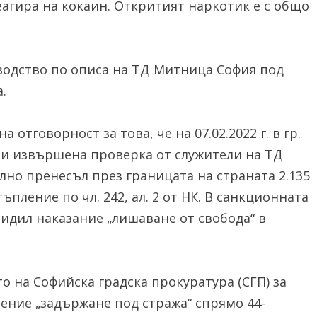
еагира на кокаин. Откритият наркотик е с общо
водство по описа на ТД Митница София под
.
отговорност за това, че на 07.02.2022 г. в гр.
при извършена проверка от служители на ТД
но пренесъл през границата на страната 2.135
ъпление по чл. 242, ал. 2 от НК. В санкционната
видил наказание „лишаване от свобода“ в
о на Софийска градска прокуратура (СГП) за
ение „задържане под стража“ спрямо 44-