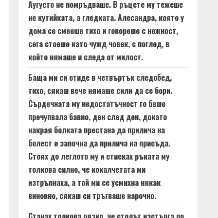
Аугусто не помръдваше. В ръцете му тежеше
не кутийката, а гледката. Алесандра, която у
дома се смееше тихо и говореше с нежност,
сега стоеше като чужд човек, с поглед, в
който нямаше и следа от милост.
Баща ми си отиде в четвъртък следобед,
тихо, сякаш вече нямаше сили да се бори.
Сърдечната му недостатъчност го беше
пречупвала бавно, ден след ден, докато
накрая болката престана да прилича на
болест и започна да прилича на присъда.
Стоях до леглото му и стисках ръката му
толкова силно, че кокалчетата ми
изтръпнаха, а той ми се усмихна някак
виновно, сякаш си тръгваше нарочно.
Станах толкова рязко, че столът изстърга по