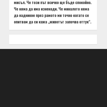
мисъл. Че този път всичко ще бъде спокойно.
Че няма да има изненади. Че миналото няма
да надникне през рамото ми точно когато се
опитвам да си кажа „животът започва оттук“.