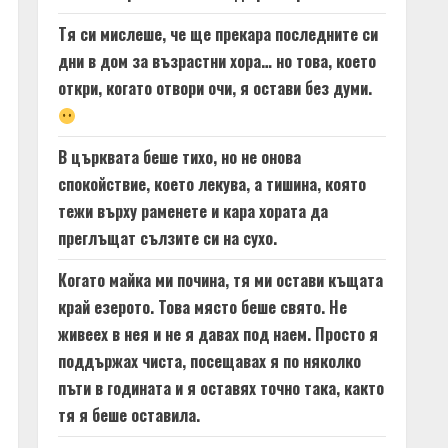
Тя си мислеше, че ще прекара последните си
дни в дом за възрастни хора… но това, което
откри, когато отвори очи, я остави без думи.
В църквата беше тихо, но не онова
спокойствие, което лекува, а тишина, която
тежи върху раменете и кара хората да
преглъщат сълзите си на сухо.
Когато майка ми почина, тя ми остави къщата
край езерото. Това място беше свято. Не
живеех в нея и не я давах под наем. Просто я
поддържах чиста, посещавах я по няколко
пъти в годината и я оставях точно така, както
тя я беше оставила.