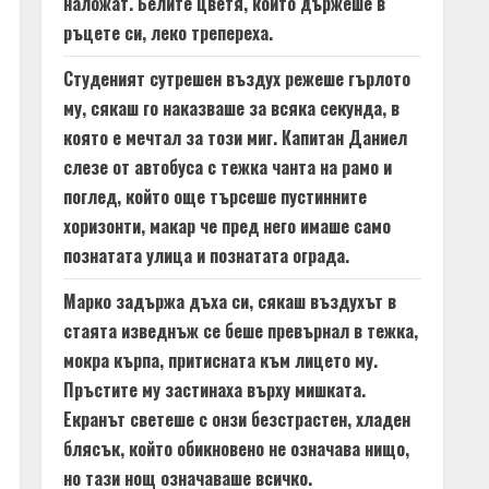
наложат. Белите цветя, които държеше в
ръцете си, леко трепереха.
Студеният сутрешен въздух режеше гърлото
му, сякаш го наказваше за всяка секунда, в
която е мечтал за този миг. Капитан Даниел
слезе от автобуса с тежка чанта на рамо и
поглед, който още търсеше пустинните
хоризонти, макар че пред него имаше само
познатата улица и познатата ограда.
Марко задържа дъха си, сякаш въздухът в
стаята изведнъж се беше превърнал в тежка,
мокра кърпа, притисната към лицето му.
Пръстите му застинаха върху мишката.
Екранът светеше с онзи безстрастен, хладен
блясък, който обикновено не означава нищо,
но тази нощ означаваше всичко.