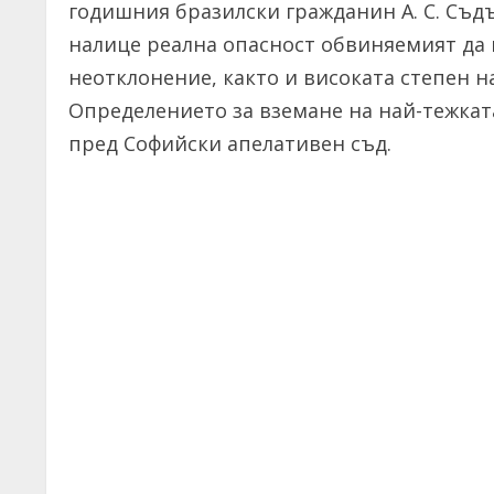
годишния бразилски гражданин А. С. Съдъ
налице реална опасност обвиняемият да
неотклонение, както и високата степен н
Определението за вземане на най-тежкат
пред Софийски апелативен съд.