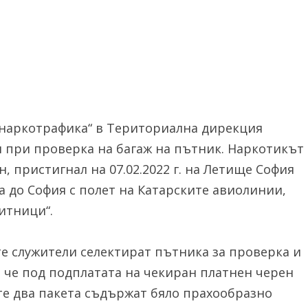
 наркотрафика“ в Териториална дирекция
н при проверка на багаж на пътник. Наркотикът
, пристигнал на 07.02.2022 г. на Летище София
ха до София с полет на Катарските авиолинии,
итници“.
те служители селектират пътника за проверка и
, че под подплатата на чекиран платнен черен
те два пакета съдържат бяло прахообразно