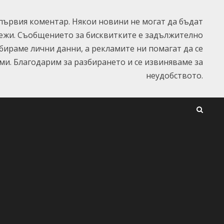
ървия коментар. Някои новини не могат да бъдат
ежи. Съобщението за бисквитките е задължително
ъбираме лични данни, а рекламите ни помагат да се
и. Благодарим за разбирането и се извиняваме за
неудобството.