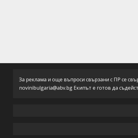
a
d
i
n
g
За реклама и още въпроси свързани с ПР се свърж
novinibulgaria@abv.bg
Екипът е готов да съдейс