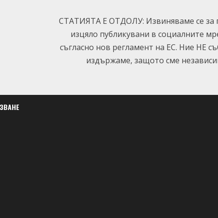
СТАТИЯТА Е ОТДОЛУ: Извиняваме се за п
изцяло публикувани в социалните мр
съгласно нов регламент на ЕС. Ние НЕ с
издържаме, защото сме независим
ЛЗВАНЕ