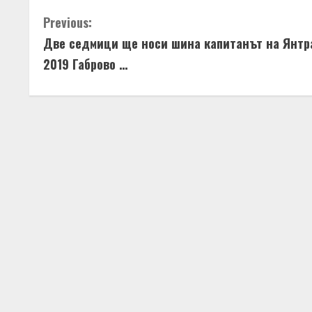
C
Previous:
Две седмици ще носи шина капитанът на Янтр
o
2019 Габрово …
n
t
i
n
u
e
R
e