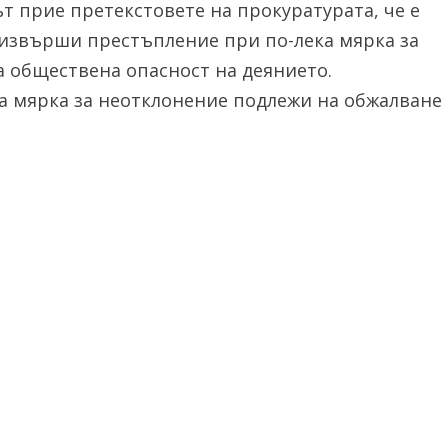
т прие претекстовете на прокуратурата, че е
 извърши престъпление при по-лека мярка за
а обществена опасност на деянието.
а мярка за неотклонение подлежи на обжалване