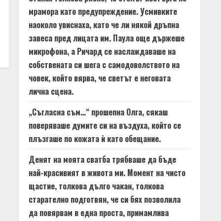
мрамора като предупреждение. Усмивките
наоколо увиснаха, като че ли някой дръпна
завеса пред лицата им. Паула още държеше
микрофона, а Ричард се наслаждаваше на
собствената си шега с самодоволството на
човек, който вярва, че светът е неговата
лична сцена.
„Съгласна съм…“ прошепна Олга, сякаш
поверяваше думите си на въздуха, който се
плъзгаше по кожата ѝ като обещание.
Денят на моята сватба трябваше да бъде
най-красивият в живота ми. Момент на чисто
щастие, толкова дълго чакан, толкова
старателно подготвян, че си бях позволила
да повярвам в една проста, примамлива