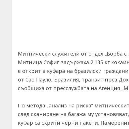
Митнически служители от отдел „Борба с
Митница София задържаха 2.135 кг кокаи
е открит в куфара на бразилски гражданин
от Сао Пауло, Бразилия, транзит през До
съобщиха от пресслужбата на Агенция „М
По метода „анализ на риска“ митнически
след сканиране на багажа му установяват
куфар са скрити черни пакети. Намерени