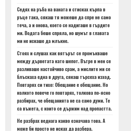
Седях на ръба на ваната и стисках кърпа в
ръце така, сякаш тя можеше да спре не само
теча, а и онова, което се надигаше в гърдите
ми. Водата беше спряла, но шумът в главата
ми не искаше да млъкне.
Стоях и слушах как вятърът се промъкваше
между дърветата като шепот. Вътре в мен се
разливаше настойчиво срам, а мислите ми се
блъскаха една в друга, сякаш търсеха изход.
Повтарях си тихо: Обещание е обещание. Но
колкото повече го повтарях, толкова по-ясно
разбирах, че обещанията не са само думи. Те
са въжета, с които се държим над пропастта.
Не разбрах веднага какво означава това. А
може би просто не исках да разбера.