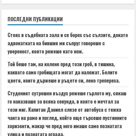
n
ПОСЛЕДНИ ПУБЛИКАЦИИ
u
e
Стоях в съдебната зала и се борех със сълзите, докато
адвокатката на бившия ми съпруг говореше с
R
увереност, която режеше като нож.
e
Той беше там, на колене пред този гроб, в тишина,
a
каквато само гробищата могат да наложат. Белите
цветя, които държеше в ръцете си, леко трепереха.
d
Студеният сутрешен въздух режеше гърлото му, сякаш
i
го наказваше за всяка секунда, в която е мечтал за
n
този миг. Капитан Даниел слезе от автобуса с тежка
чанта на рамо и поглед, който още търсеше пустинните
g
хоризонти, макар че пред него имаше само познатата
улица и познатата ограда.