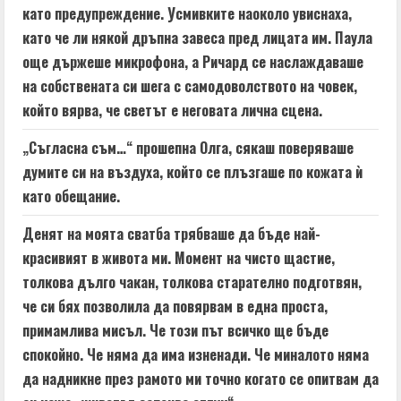
като предупреждение. Усмивките наоколо увиснаха,
като че ли някой дръпна завеса пред лицата им. Паула
още държеше микрофона, а Ричард се наслаждаваше
на собствената си шега с самодоволството на човек,
който вярва, че светът е неговата лична сцена.
„Съгласна съм…“ прошепна Олга, сякаш поверяваше
думите си на въздуха, който се плъзгаше по кожата ѝ
като обещание.
Денят на моята сватба трябваше да бъде най-
красивият в живота ми. Момент на чисто щастие,
толкова дълго чакан, толкова старателно подготвян,
че си бях позволила да повярвам в една проста,
примамлива мисъл. Че този път всичко ще бъде
спокойно. Че няма да има изненади. Че миналото няма
да надникне през рамото ми точно когато се опитвам да