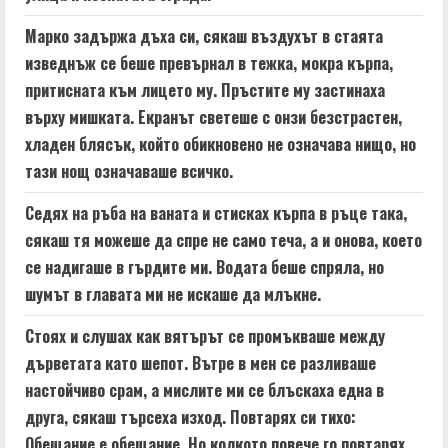
Марко задържа дъха си, сякаш въздухът в стаята
изведнъж се беше превърнал в тежка, мокра кърпа,
притисната към лицето му. Пръстите му застинаха
върху мишката. Екранът светеше с онзи безстрастен,
хладен блясък, който обикновено не означава нищо, но
тази нощ означаваше всичко.
Седях на ръба на ваната и стисках кърпа в ръце така,
сякаш тя можеше да спре не само теча, а и онова, което
се надигаше в гърдите ми. Водата беше спряла, но
шумът в главата ми не искаше да млъкне.
Стоях и слушах как вятърът се промъкваше между
дърветата като шепот. Вътре в мен се разливаше
настойчиво срам, а мислите ми се блъскаха една в
друга, сякаш търсеха изход. Повтарях си тихо:
Обещание е обещание. Но колкото повече го повтарях,