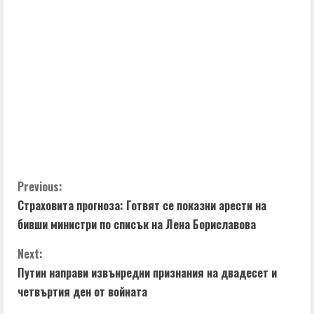
C
Previous:
Страховита прогноза: Готвят се показни арести на
o
бивши министри по списък на Лена Бориславова
n
Next:
t
Путин направи извънредни признания на двадесет и
четвъртия ден от войната
i