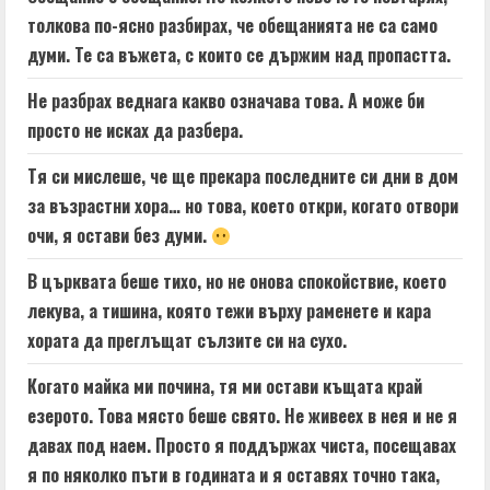
толкова по-ясно разбирах, че обещанията не са само
думи. Те са въжета, с които се държим над пропастта.
Не разбрах веднага какво означава това. А може би
просто не исках да разбера.
Тя си мислеше, че ще прекара последните си дни в дом
за възрастни хора… но това, което откри, когато отвори
очи, я остави без думи.
В църквата беше тихо, но не онова спокойствие, което
лекува, а тишина, която тежи върху раменете и кара
хората да преглъщат сълзите си на сухо.
Когато майка ми почина, тя ми остави къщата край
езерото. Това място беше свято. Не живеех в нея и не я
давах под наем. Просто я поддържах чиста, посещавах
я по няколко пъти в годината и я оставях точно така,