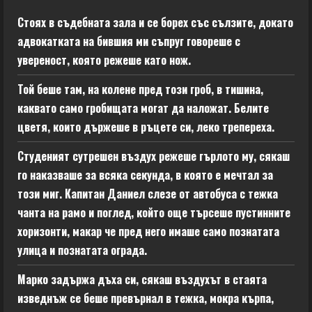
Стоях в съдебната зала и се борех със сълзите, докато
адвокатката на бившия ми съпруг говореше с
увереност, която режеше като нож.
Той беше там, на колене пред този гроб, в тишина,
каквато само гробищата могат да наложат. Белите
цветя, които държеше в ръцете си, леко трепереха.
Студеният сутрешен въздух режеше гърлото му, сякаш
го наказваше за всяка секунда, в която е мечтал за
този миг. Капитан Даниел слезе от автобуса с тежка
чанта на рамо и поглед, който още търсеше пустинните
хоризонти, макар че пред него имаше само познатата
улица и познатата ограда.
Марко задържа дъха си, сякаш въздухът в стаята
изведнъж се беше превърнал в тежка, мокра кърпа,