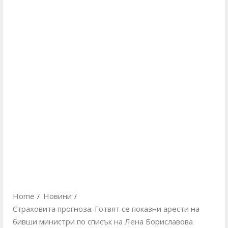
Home
Новини
Страховита прогноза: Готвят се показни арести на
бивши министри по списък на Лена Бориславова