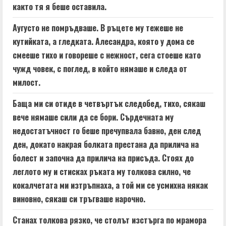
както тя я беше оставила.
Аугусто не помръдваше. В ръцете му тежеше не
кутийката, а гледката. Алесандра, която у дома се
смееше тихо и говореше с нежност, сега стоеше като
чужд човек, с поглед, в който нямаше и следа от
милост.
Баща ми си отиде в четвъртък следобед, тихо, сякаш
вече нямаше сили да се бори. Сърдечната му
недостатъчност го беше пречупвала бавно, ден след
ден, докато накрая болката престана да прилича на
болест и започна да прилича на присъда. Стоях до
леглото му и стисках ръката му толкова силно, че
кокалчетата ми изтръпнаха, а той ми се усмихна някак
виновно, сякаш си тръгваше нарочно.
Станах толкова рязко, че столът изстърга по мрамора