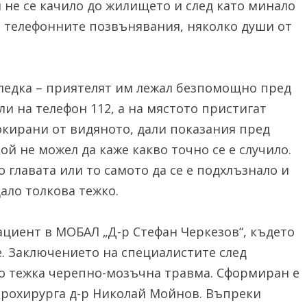
и не се качило до жилището и след като минало
на телефонните позвънявания, няколко души от
ледка – приятелят им лежал безпомощно пред
ли на телефон 112, а на мястото пристигат
кирани от видяното, дали показания пред
ой не можел да каже какво точно се е случило.
 главата или то самото да се е подхлъзнало и
дало толкова тежко.
циент в МОБАЛ „Д-р Стефан Черкезов“, където
. Заключението на специалистите след
ло тежка черепно-мозъчна травма. Сформиран е
врохирурга д-р Николай Мойнов. Въпреки