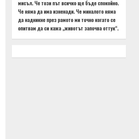
мисъл. Че този път всичко ще бъде спокойно.
Че няма да има изненади. Че миналото няма
да надникне през рамото ми точно когато се
опитвам да си кажа „животът започва оттук“.