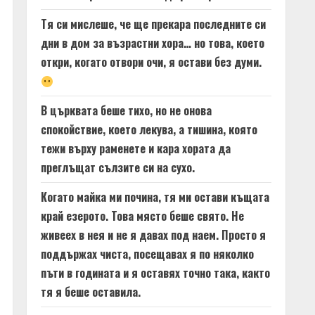
Тя си мислеше, че ще прекара последните си
дни в дом за възрастни хора… но това, което
откри, когато отвори очи, я остави без думи.
В църквата беше тихо, но не онова
спокойствие, което лекува, а тишина, която
тежи върху раменете и кара хората да
преглъщат сълзите си на сухо.
Когато майка ми почина, тя ми остави къщата
край езерото. Това място беше свято. Не
живеех в нея и не я давах под наем. Просто я
поддържах чиста, посещавах я по няколко
пъти в годината и я оставях точно така, както
тя я беше оставила.