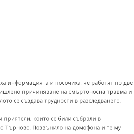
ха информацията и посочиха, че работят по две
умишлено причиняване на смъртоносна травма и
лото се създава трудности в разследването.
и приятели, които се били събрали в
ко Търново. Позвънило на домофона и те му