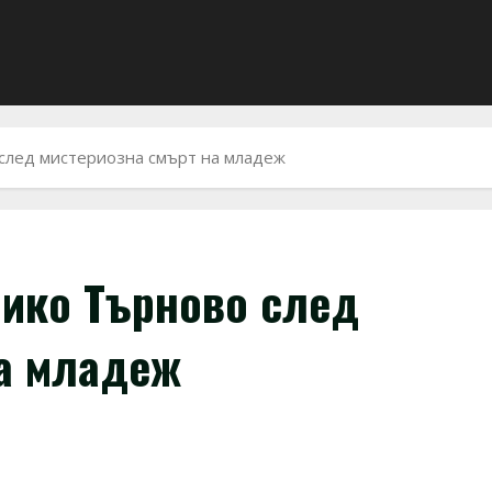
 след мистериозна смърт на младеж
лико Търново след
на младеж