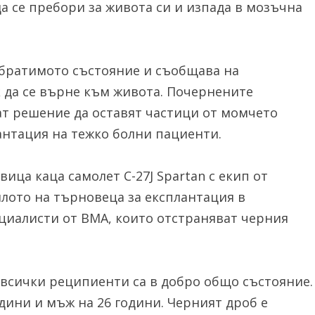
а се пребори за живота си и изпада в мозъчна
обратимото състояние и съобщава на
к да се върне към живота. Почернените
т решение да оставят частици от момчето
антация на тежко болни пациенти.
ица каца самолет C-27J Spartan с екип от
тялото на търновеца за експлантация в
ециалисти от ВМА, които отстраняват черния
всички реципиенти са в добро общо състояние.
дини и мъж на 26 години. Черният дроб е