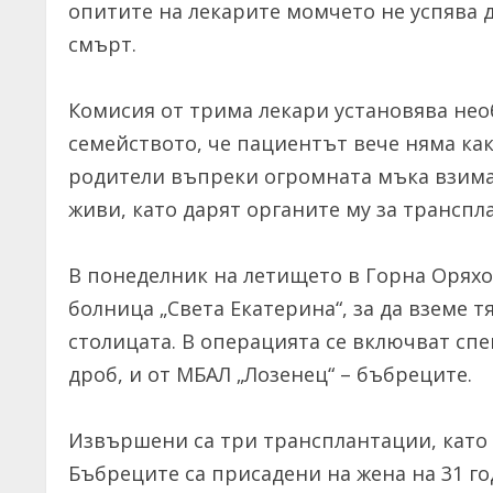
опитите на лекарите момчето не успява д
смърт.
Комисия от трима лекари установява не
семейството, че пациентът вече няма ка
родители въпреки огромната мъка взима
живи, като дарят органите му за транспл
В понеделник на летището в Горна Оряхов
болница „Света Екатерина“, за да вземе 
столицата. В операцията се включват сп
дроб, и от МБАЛ „Лозенец“ – бъбреците.
Извършени са три трансплантации, като 
Бъбреците са присадени на жена на 31 го