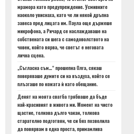
мрамора като предупреждение. Усмивките
наоколо увиснаха, като че ли някой дръпна
завеса пред лицата им. Паула още държеше
микрофона, а Ричард се наслаждаваше на
собствената си шега с самодоволството на
човек, който вярва, че светът е неговата
лична сцена.
„Съгласна съм…“ прошепна Олга, сякаш
поверяваше думите си на въздуха, който се
плъзгаше по кожата ѝ като обещание.
Денят на моята сватба трябваше да бъде
най-красивият в живота ми. Момент на чисто
щастие, толкова дълго чакан, толкова
старателно подготвян, че си бях позволила
да повярвам в една проста, примамлива