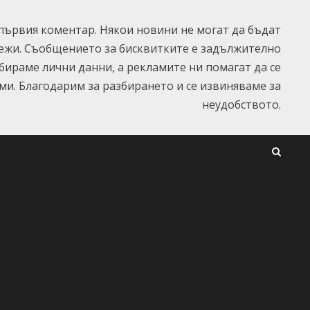
ървия коментар. Някои новини не могат да бъдат
ежи. Съобщението за бисквитките е задължително
ъбираме лични данни, а рекламите ни помагат да се
и. Благодарим за разбирането и се извиняваме за
неудобството.