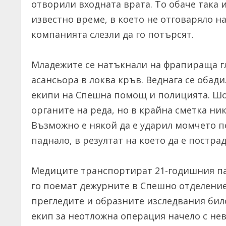
отворили входната врата. То обаче така 
известно време, в което не отговаряло 
компанията слезли да го потърсят.
Младежите се натъкнали на фрапираща г
асансьора в локва кръв. Веднага се обади
екипи на Спешна помощ и полицията. Шо
органите на реда, но в крайна сметка ник
Възможно е някой да е ударил момчето по
паднало, в резултат на което да е постра
Медиците транспортират 21-годишния па
го поемат дежурните в Спешно отделение
прегледите и образните изследвания би
екип за неотложна операция начело с не