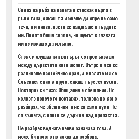
Седях на ръба на ваната и стисках кърпа в
ръце така, сякаш тя можеше да спре не само
теча, а и онова, което се надигаше в гърдите
ми. Водата беше спряла, но шумът в главата
ми не искаше да млъкне.
Стоях и слушах как вятърът се промъкваше
между дърветата като шепот. Вътре в мен се
разливаше настойчиво срам, а мислите ми се
блъскаха една в друга, сякаш търсеха изход.
Повтарях си тихо: Обещание е обещание. Но
колкото повече го повтарях, толкова по-ясно
разбирах, че обещанията не са само думи. Те
са въжета, с които се държим над пропастта.
Не разбрах веднага какво означава това. А
може би просто не исках да разбера.