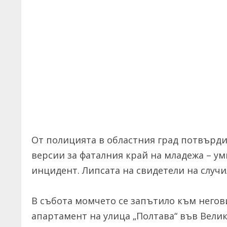
От полицията в областния град потвърди
версии за фаталния край на младежа – 
инцидент. Липсата на свидетели на случи
В събота момчето се запътило към негов
апартамент на улица „Полтава“ във Вели