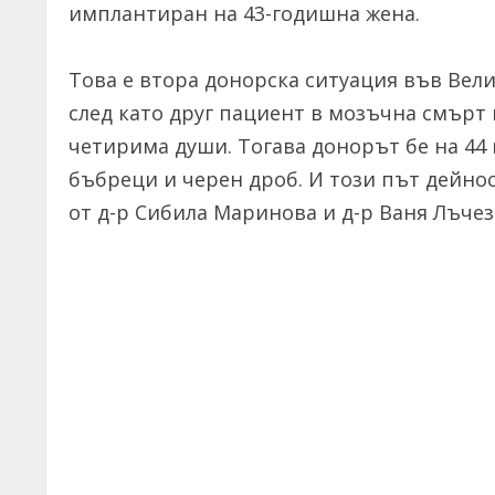
имплантиран на 43-годишна жена.
Това е втора донорска ситуация във Велик
след като друг пациент в мозъчна смърт 
четирима души. Тогава донорът бе на 44 
бъбреци и черен дроб. И този път дейно
от д-р Сибила Маринова и д-р Ваня Лъчез