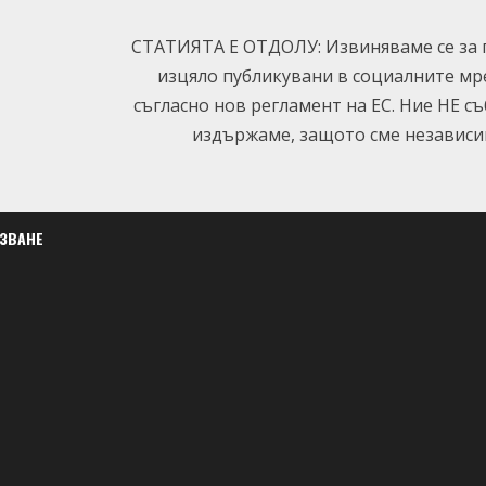
СТАТИЯТА Е ОТДОЛУ: Извиняваме се за п
изцяло публикувани в социалните мр
съгласно нов регламент на ЕС. Ние НЕ с
издържаме, защото сме независим
ЛЗВАНЕ