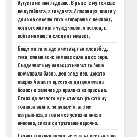
Аугусто не помръдваше. В ръцете му тежеше
не кутийката, а гледката. Алесандра, която у
дома се смееше тихо и говореше с нежност,
сега стоеше като чужд човек, с поглед, в
който нямаше и следа от милост.
Баща ми си отиде в четвъртък следобед,
тихо, сякаш вече нямаше сили да се бори.
Сърдечната му недостатъчност го беше
пречупвала бавно, ден след ден, докато
накрая болката престана да прилича на
болест и започна да прилича на присъда.
Стоях до леглото му и стисках ръката му
толкова силно, че кокалчетата ми
изтръпнаха, а той ми се усмихна някак
виновно, сякаш си тръгваше нарочно.
Станах толкова рязко, че столът изстърга по