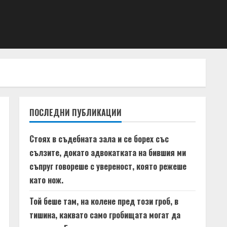
ПОСЛЕДНИ ПУБЛИКАЦИИ
Стоях в съдебната зала и се борех със
сълзите, докато адвокатката на бившия ми
съпруг говореше с увереност, която режеше
като нож.
Той беше там, на колене пред този гроб, в
тишина, каквато само гробищата могат да