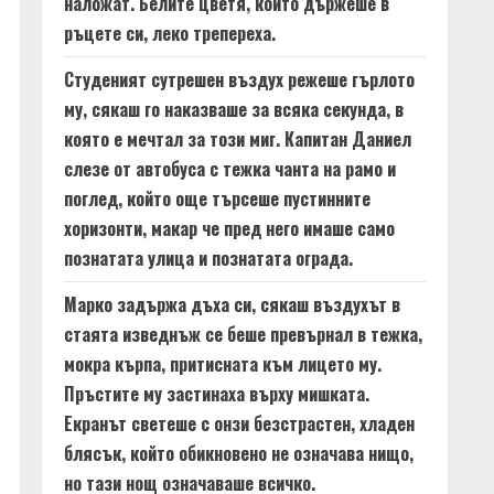
наложат. Белите цветя, които държеше в
ръцете си, леко трепереха.
Студеният сутрешен въздух режеше гърлото
му, сякаш го наказваше за всяка секунда, в
която е мечтал за този миг. Капитан Даниел
слезе от автобуса с тежка чанта на рамо и
поглед, който още търсеше пустинните
хоризонти, макар че пред него имаше само
познатата улица и познатата ограда.
Марко задържа дъха си, сякаш въздухът в
стаята изведнъж се беше превърнал в тежка,
мокра кърпа, притисната към лицето му.
Пръстите му застинаха върху мишката.
Екранът светеше с онзи безстрастен, хладен
блясък, който обикновено не означава нищо,
но тази нощ означаваше всичко.