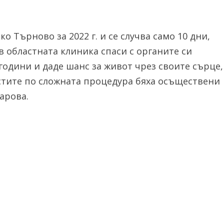
о Търново за 2022 г. и се случва само 10 дни,
в областната клиника спаси с органите си
години и даде шанс за живот чрез своите сърце,
стите по сложната процедура бяха осъществени
арова.