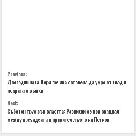
C
Previous:
Двегодишната Лори почина оставена да умре от глад и
o
покрита с въшки
n
Next:
t
Съботен трус във властта: Развихри се нов скандал
между президента и правителството на Петков
i