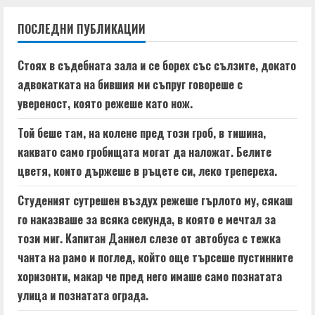
n
ПОСЛЕДНИ ПУБЛИКАЦИИ
u
e
Стоях в съдебната зала и се борех със сълзите, докато
адвокатката на бившия ми съпруг говореше с
R
увереност, която режеше като нож.
e
Той беше там, на колене пред този гроб, в тишина,
a
каквато само гробищата могат да наложат. Белите
цветя, които държеше в ръцете си, леко трепереха.
d
Студеният сутрешен въздух режеше гърлото му, сякаш
i
го наказваше за всяка секунда, в която е мечтал за
n
този миг. Капитан Даниел слезе от автобуса с тежка
чанта на рамо и поглед, който още търсеше пустинните
g
хоризонти, макар че пред него имаше само познатата
улица и познатата ограда.