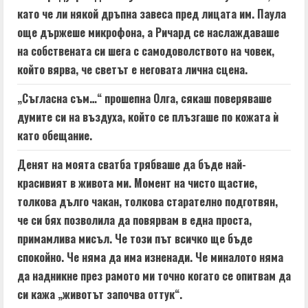
като че ли някой дръпна завеса пред лицата им. Паула
още държеше микрофона, а Ричард се наслаждаваше
на собствената си шега с самодоволството на човек,
който вярва, че светът е неговата лична сцена.
„Съгласна съм…“ прошепна Олга, сякаш поверяваше
думите си на въздуха, който се плъзгаше по кожата ѝ
като обещание.
Денят на моята сватба трябваше да бъде най-
красивият в живота ми. Момент на чисто щастие,
толкова дълго чакан, толкова старателно подготвян,
че си бях позволила да повярвам в една проста,
примамлива мисъл. Че този път всичко ще бъде
спокойно. Че няма да има изненади. Че миналото няма
да надникне през рамото ми точно когато се опитвам да
си кажа „животът започва оттук“.