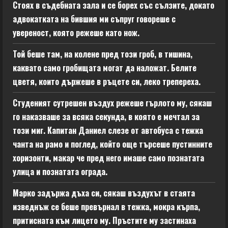
Стоях в съдебната зала и се борех със сълзите, докато
адвокатката на бившия ми съпруг говореше с
увереност, която режеше като нож.
Той беше там, на колене пред този гроб, в тишина,
каквато само гробищата могат да наложат. Белите
цветя, които държеше в ръцете си, леко трепереха.
Студеният сутрешен въздух режеше гърлото му, сякаш
го наказваше за всяка секунда, в която е мечтал за
този миг. Капитан Даниел слезе от автобуса с тежка
чанта на рамо и поглед, който още търсеше пустинните
хоризонти, макар че пред него имаше само познатата
улица и познатата ограда.
Марко задържа дъха си, сякаш въздухът в стаята
изведнъж се беше превърнал в тежка, мокра кърпа,
притисната към лицето му. Пръстите му застинаха