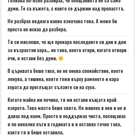
толкова по-ясно разбирах, че обещанията не са само
думи. Те са въжета, с които се държим над пропастта.
Не разбрах веднага какво означава това. А може би
просто не исках да разбера.
Тя си мислеше, че ще прекара последните си дни в дом
за възрастни хора… но това, което откри, когато отвори
очи, я остави без думи.
В църквата беше тихо, но не онова спокойствие, което
лекува, а тишина, която тежи върху раменете и кара
хората да преглъщат сълзите си на сухо.
Когато майка ми почина, тя ми остави къщата край
езерото. Това място беше свято. Не живеех в нея и не я
давах под наем. Просто я поддържах чиста, посещавах
я по няколко пъти в годината и я оставях точно така,
както тя я беше оставила.