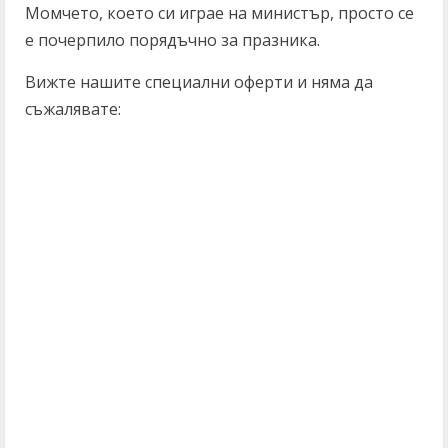
Момчето, което си играе на министър, просто се
е почерпило порядъчно за празника.
Вижте нашите специални оферти и няма да
съжалявате:
C
o
n
t
i
n
u