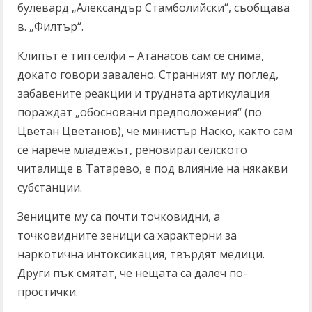
булевард „Александър Стамболийски“, съобщава
в. „Филтър“.
Клипът е тип селфи – Атанасов сам се снима,
докато говори завалено. Странният му поглед,
забавените реакции и трудната артикулация
пораждат „обосновани предположения“ (по
Цветан Цветанов), че министър Наско, както сам
се нарече младежът, реновирал селското
читалище в Татарево, е под влияние на някакви
субстанции.
Зениците му са почти точковидни, а
точковидните зеници са характерни за
наркотична интоксикация, твърдят медици.
Други пък смятат, че нещата са далеч по-
простички.