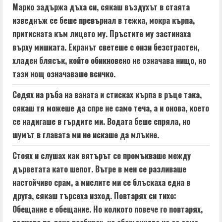
Марко задържа дъха си, сякаш въздухът в стаята
изведнъж се беше превърнал в тежка, мокра кърпа,
притисната към лицето му. Пръстите му застинаха
върху мишката. Екранът светеше с онзи безстрастен,
хладен блясък, който обикновено не означава нищо, но
тази нощ означаваше всичко.
Седях на ръба на ваната и стисках кърпа в ръце така,
сякаш тя можеше да спре не само теча, а и онова, което
се надигаше в гърдите ми. Водата беше спряла, но
шумът в главата ми не искаше да млъкне.
Стоях и слушах как вятърът се промъкваше между
дърветата като шепот. Вътре в мен се разливаше
настойчиво срам, а мислите ми се блъскаха една в
друга, сякаш търсеха изход. Повтарях си тихо:
Обещание е обещание. Но колкото повече го повтарях,