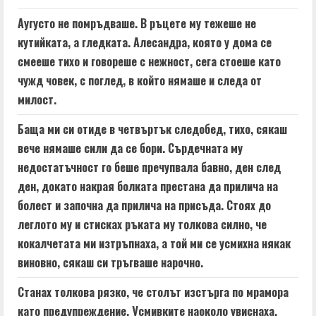
Аугусто не помръдваше. В ръцете му тежеше не
кутийката, а гледката. Алесандра, която у дома се
смееше тихо и говореше с нежност, сега стоеше като
чужд човек, с поглед, в който нямаше и следа от
милост.
Баща ми си отиде в четвъртък следобед, тихо, сякаш
вече нямаше сили да се бори. Сърдечната му
недостатъчност го беше пречупвала бавно, ден след
ден, докато накрая болката престана да прилича на
болест и започна да прилича на присъда. Стоях до
леглото му и стисках ръката му толкова силно, че
кокалчетата ми изтръпнаха, а той ми се усмихна някак
виновно, сякаш си тръгваше нарочно.
Станах толкова рязко, че столът изстърга по мрамора
като предупреждение. Усмивките наоколо увиснаха,