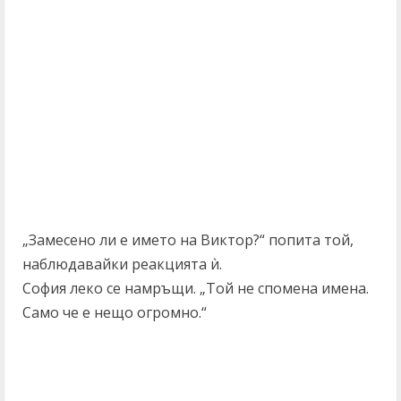
„Замесено ли е името на Виктор?“ попита той,
наблюдавайки реакцията ѝ.
София леко се намръщи. „Той не спомена имена.
Само че е нещо огромно.“