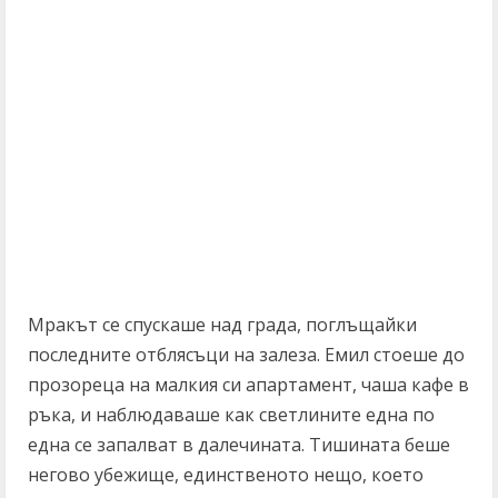
Мракът се спускаше над града, поглъщайки
последните отблясъци на залеза. Емил стоеше до
прозореца на малкия си апартамент, чаша кафе в
ръка, и наблюдаваше как светлините една по
една се запалват в далечината. Тишината беше
негово убежище, единственото нещо, което