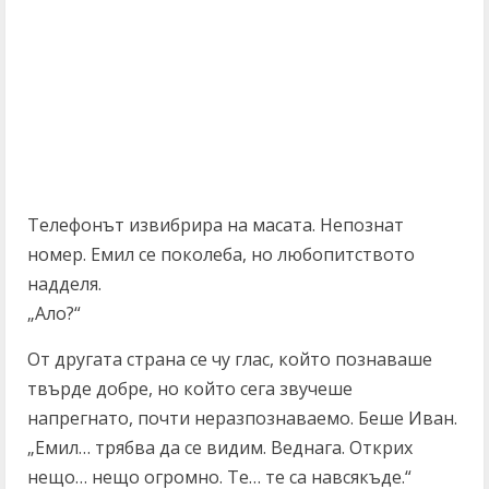
Телефонът извибрира на масата. Непознат
номер. Емил се поколеба, но любопитството
надделя.
„Ало?“
От другата страна се чу глас, който познаваше
твърде добре, но който сега звучеше
напрегнато, почти неразпознаваемо. Беше Иван.
„Емил… трябва да се видим. Веднага. Открих
нещо… нещо огромно. Те… те са навсякъде.“