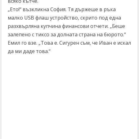
всяко кътче.
„Ето!“ възкликна София. Тя държеше в ръка
малко USB флаш устройство, скрито под една
разхвърляна купчина финансови отчети. „Беше
залепено с тиксо за долната страна на бюрото.“
Емил го взе. „Това е. Сигурен съм, че Иван е искал
да ми даде това.“