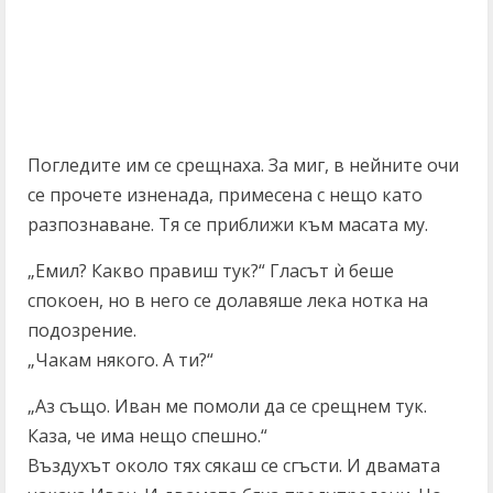
Погледите им се срещнаха. За миг, в нейните очи
се прочете изненада, примесена с нещо като
разпознаване. Тя се приближи към масата му.
„Емил? Какво правиш тук?“ Гласът ѝ беше
спокоен, но в него се долавяше лека нотка на
подозрение.
„Чакам някого. А ти?“
„Аз също. Иван ме помоли да се срещнем тук.
Каза, че има нещо спешно.“
Въздухът около тях сякаш се сгъсти. И двамата