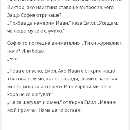
Виктор, ако наистина ставаше въпрос за него.
Защо София отричаше?
„Трябва да намерим Иван,“ каза Емил. „Усещам,
че нещо му се е случило.“
София го погледна внимателно. „Ти си журналист,
нали? Или беше.“
„Бях.“
„Това е опасно, Емил. Ако Иван е открил нещо
толкова голямо, както твърди, значи е засегнал
много мощни интереси. И повярвай ми, тези
хора не се шегуват.“
„Не се шегуват и с мен,“ отвърна Емил. „Иван е
мой приятел. Няма да го оставя.“