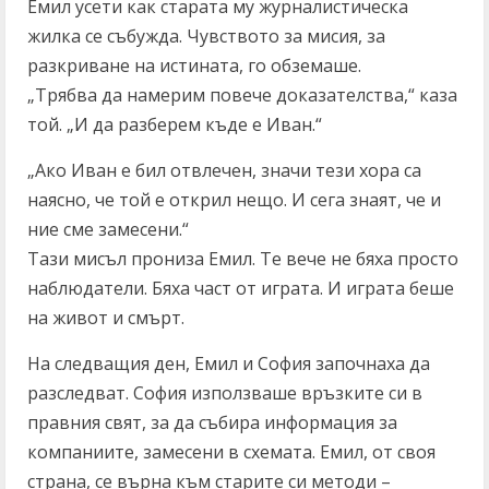
Емил усети как старата му журналистическа
жилка се събужда. Чувството за мисия, за
разкриване на истината, го обземаше.
„Трябва да намерим повече доказателства,“ каза
той. „И да разберем къде е Иван.“
„Ако Иван е бил отвлечен, значи тези хора са
наясно, че той е открил нещо. И сега знаят, че и
ние сме замесени.“
Тази мисъл прониза Емил. Те вече не бяха просто
наблюдатели. Бяха част от играта. И играта беше
на живот и смърт.
На следващия ден, Емил и София започнаха да
разследват. София използваше връзките си в
правния свят, за да събира информация за
компаниите, замесени в схемата. Емил, от своя
страна, се върна към старите си методи –