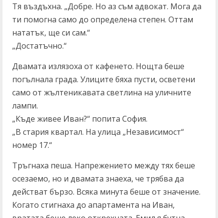
Тя въздъхна. „Добре. Но аз съм адвокат. Мога да
ти помогна само до определена степен. Оттам
нататък, ще си сам.“
„Достатъчно.“
Двамата излязоха от кафенето. Нощта беше
погълнала града. Улиците бяха пусти, осветени
само от жълтеникавата светлина на уличните
лампи.
„Къде живее Иван?“ попита София.
„В стария квартал. На улица „Независимост“
номер 17.“
Тръгнаха пеша. Напрежението между тях беше
осезаемо, но и двамата знаеха, че трябва да
действат бързо. Всяка минута беше от значение.
Когато стигнаха до апартамента на Иван,
вратата беше леко открехната. Емил я бутна