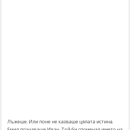
Лъжеше. Или поне не казваше цялата истина.
Емил познаваше Иван. Той би споменал името на