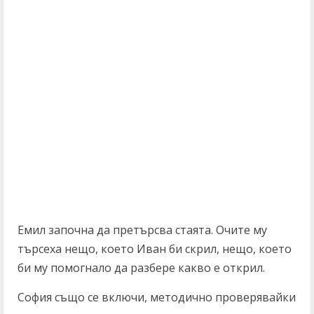
Емил започна да претърсва стаята. Очите му
търсеха нещо, което Иван би скрил, нещо, което
би му помогнало да разбере какво е открил.
София също се включи, методично проверявайки