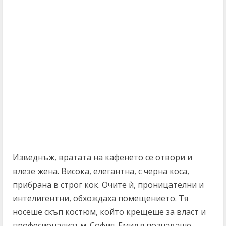
Изведнъж, вратата на кафенето се отвори и
влезе жена. Висока, елегантна, с черна коса,
прибрана в строг кок. Очите ѝ, проницателни и
интелигентни, обхождаха помещението. Тя
носеше скъп костюм, който крещеше за власт и
професионализъм. София. Емил я познаваше