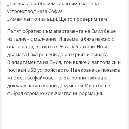
„Трябва да разберем какво има на това
устройство,“ каза София.
„Имам лаптоп вкъщи. Ще го проверим там.“
Пътят обратно към апартамента на Емил беше
изпълнен с мълчание. И двамата бяха наясно с
опасността, в която се бяха забъркали. Но и
двамата бяха решени да разкрият истината.
В апартамента на Емил, той включи лаптопа си и
постави USB устройството. На екрана се появиха
множество файлове – електронни таблици,
доклади, криптирани документи. Иван беше
събрал огромно количество информация.