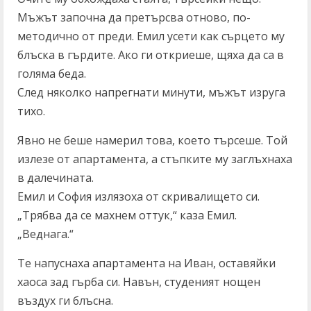
Мъжът започна да претърсва отново, по-
методично от преди. Емил усети как сърцето му
блъска в гърдите. Ако ги откриеше, щяха да са в
голяма беда.
След няколко напрегнати минути, мъжът изруга
тихо.
Явно не беше намерил това, което търсеше. Той
излезе от апартамента, а стъпките му заглъхнаха
в далечината.
Емил и София излязоха от скривалището си.
„Трябва да се махнем оттук,“ каза Емил.
„Веднага.“
Те напуснаха апартамента на Иван, оставяйки
хаоса зад гърба си. Навън, студеният нощен
въздух ги блъсна.