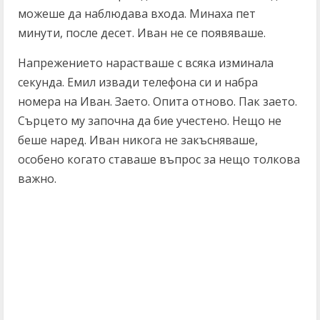
можеше да наблюдава входа. Минаха пет
минути, после десет. Иван не се появяваше.
Напрежението нарастваше с всяка изминала
секунда. Емил извади телефона си и набра
номера на Иван. Заето. Опита отново. Пак заето.
Сърцето му започна да бие учестено. Нещо не
беше наред. Иван никога не закъсняваше,
особено когато ставаше въпрос за нещо толкова
важно.