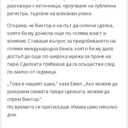
разговори с източници, проучване на публични
регистри, търсене на всякакви улики.
Откриха, че Виктор е на път да сключи сделка,
която би му донесла още по-голяма власт и
влияние. Ставаше въпрос за придобиването на
голяма международна банка, която би му дала
достъп до още по-широка мрежа за пране на
пари. Сделката трябваше да се осъществи след
по-малко от седмица.
„Това е нашият шанс,“ каза Емил. „Ако можем да
разкрием схемата преди сделката, можем да
спрем Виктор.“
Но времето ги притискаше. Имаха само няколко
дни.