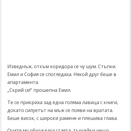
Изведнъж, откъм коридора се чу шум. Стъпки.
Емил и София се спогледаха. Някой друг беше в
апартамента.
„Скрий се!“ прошепна Емил.
Те се прикриха зад една голяма лавица с книги,
докато силуетът на мъж се появи на вратата.
Беше висок, с широки рамене и плешива глава.
Очите му обхождаха стаята, търсейки нещо.