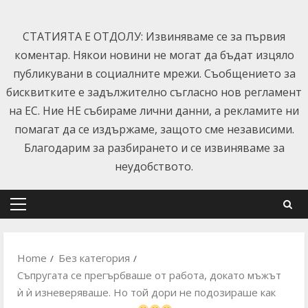
Skip
to
СТАТИЯТА Е ОТДОЛУ: Извиняваме се за първия
content
коментар. Някои новини не могат да бъдат изцяло
публикувани в социалните мрежи. Съобщението за
бисквитките е задължително съгласно нов регламент
на ЕС. Ние НЕ събираме лични данни, а рекламите ни
помагат да се издържаме, защото сме независими.
Благодарим за разбирането и се извиняваме за
неудобството.
Primary
Menu
Home
Без категория
Съпругата се прегърбваше от работа, докато мъжът
ѝ ѝ изневеряваше. Но той дори не подозираше как