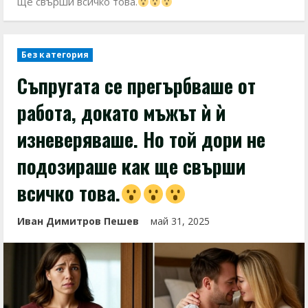
ще свърши всичко това.
Без категория
Съпругата се прегърбваше от
работа, докато мъжът ѝ ѝ
изневеряваше. Но той дори не
подозираше как ще свърши
всичко това.
Иван Димитров Пешев
май 31, 2025