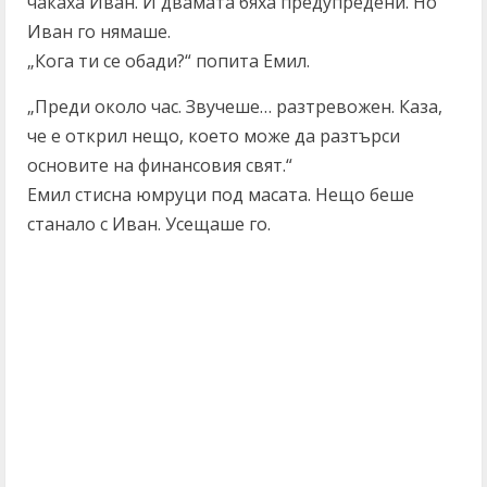
чакаха Иван. И двамата бяха предупредени. Но
Иван го нямаше.
„Кога ти се обади?“ попита Емил.
„Преди около час. Звучеше… разтревожен. Каза,
че е открил нещо, което може да разтърси
основите на финансовия свят.“
Емил стисна юмруци под масата. Нещо беше
станало с Иван. Усещаше го.