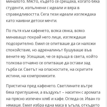
миналото. Място, където се срещаха, когато бяха
студенти, изпълнени с идеали и вяра в
справедливостта. Сега тези идеали изглеждаха
като наивни детски мечти.
По пътя към кафенето, всяка сянка, всяко
минаващо покрай него лице, изглеждаше
подозрително. Емил се опитваше да си наложи
спокойствие, но адреналинът бушуваше във
вените му. Усещаше, че се връща в света, който
толкова отчаяно се опитваше да остави зад
гърба си. Светът на опасностите, на скритите
истини, на компромисите.
Пристигна пред кафенето. Светлините вътре
бяха приглушени, а въздухът – наситен с аромата
на прясно изпечен хляб и кафе. Огледа се. Иван го
нямаше. Емил избра една маса в ъгъла, откъдето