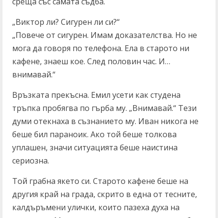
среща със самата съдба.
„Виктор ли? Сигурен ли си?“
„Повече от сигурен. Имам доказателства. Но не
мога да говоря по телефона. Ела в старото ни
кафене, знаеш кое. След половин час. И…
внимавай.“
Връзката прекъсна. Емил усети как студена
тръпка пробягва по гърба му. „Внимавай.“ Тези
думи отекнаха в съзнанието му. Иван никога не
беше бил параноик. Ако той беше толкова
уплашен, значи ситуацията беше наистина
сериозна.
Той грабна якето си. Старото кафене беше на
другия край на града, скрито в една от тесните,
калдъръмени улички, които пазеха духа на