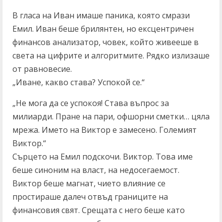
В гласа на Иван имаше паника, която смрази
Емил. Иван беше брилянтен, но ексцентричен
финансов анализатор, човек, който живееше в
света на цифрите и алгоритмите. Рядко излизаше
от равновесие.
„Иване, какво става? Успокой се.“
„Не мога да се успокоя! Става въпрос за
милиарди. Пране на пари, офшорни сметки… цяла
мрежа. Името на Виктор е замесено. Големият
Виктор.“
Сърцето на Емил подскочи. Виктор. Това име
беше синоним на власт, на недосегаемост.
Виктор беше магнат, чието влияние се
простираше далеч отвъд границите на
финансовия свят. Срещата с него беше като