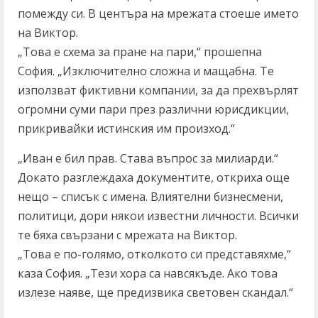
помежду си. В центъра на мрежата стоеше името
на Виктор.
„Това е схема за пране на пари,“ прошепна
София. „Изключително сложна и мащабна. Те
използват фиктивни компании, за да прехвърлят
огромни суми пари през различни юрисдикции,
прикривайки истинския им произход.“
„Иван е бил прав. Става въпрос за милиарди.“
Докато разглеждаха документите, откриха още
нещо – списък с имена. Влиятелни бизнесмени,
политици, дори някои известни личности. Всички
те бяха свързани с мрежата на Виктор.
„Това е по-голямо, отколкото си представяхме,“
каза София. „Тези хора са навсякъде. Ако това
излезе наяве, ще предизвика световен скандал.“