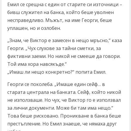
Емил се срещна с един от старите си източници –
бивш служител на банка, който беше уволнен
несправедливо. Мъжът, на име Георги, беше
уплашен, но и озлобен.
„Знам, че Виктор е замесен в нещо мръсно,“ каза
Георги. „Чух слухове за тайни сметки, за
фиктивни заеми. Но никой не смееше да говори.
Той има хора навсякъде.“
„Имаш ли нещо конкретно?“ попита Емил.
Георги се поколеба. „Имаше един сейф… в
старата централа на банката. Сейф, който никой
не използваше. Но чух, че Виктор го е използвал
за лични документи. Може би там има нещо.“
Това беше рисковано. Проникване в банка беше
престъпление. Но Емил знаеше, че нямаха друг