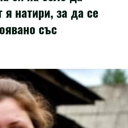
 я натири, за да се
оявано със