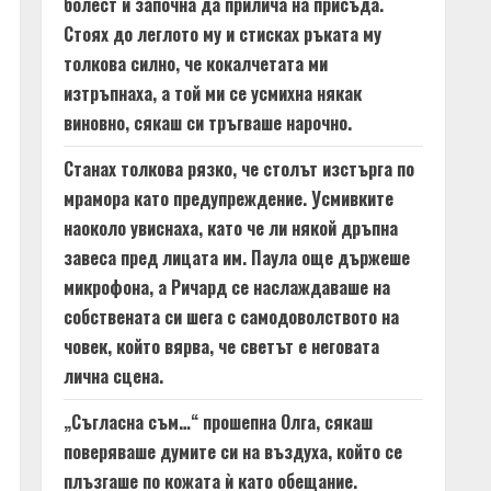
болест и започна да прилича на присъда.
Стоях до леглото му и стисках ръката му
толкова силно, че кокалчетата ми
изтръпнаха, а той ми се усмихна някак
виновно, сякаш си тръгваше нарочно.
Станах толкова рязко, че столът изстърга по
мрамора като предупреждение. Усмивките
наоколо увиснаха, като че ли някой дръпна
завеса пред лицата им. Паула още държеше
микрофона, а Ричард се наслаждаваше на
собствената си шега с самодоволството на
човек, който вярва, че светът е неговата
лична сцена.
„Съгласна съм…“ прошепна Олга, сякаш
поверяваше думите си на въздуха, който се
плъзгаше по кожата ѝ като обещание.