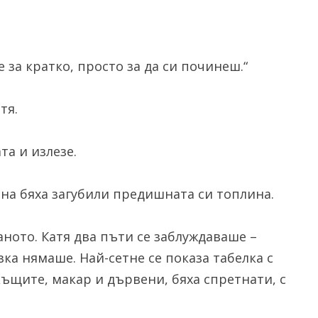
е за кратко, просто за да си починеш.“
тя.
та и излезе.
на бяха загубили предишната си топлина.
ното. Катя два пъти се заблуждаваше –
а нямаше. Най-сетне се показа табелка с
 къщите, макар и дървени, бяха спретнати, с