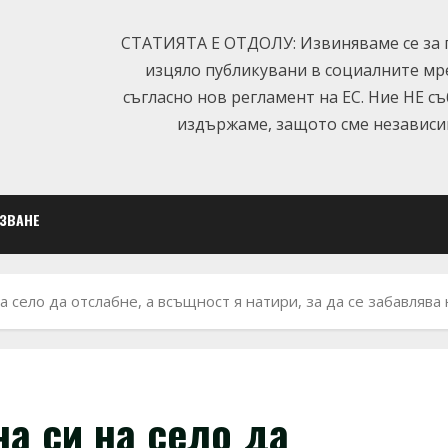
СТАТИЯТА Е ОТДОЛУ: Извиняваме се за п
изцяло публикувани в социалните мр
съгласно нов регламент на ЕС. Ние НЕ с
издържаме, защото сме независим
ЛЗВАНЕ
а село да отслабне, а всъщност я натири, за да се забавляв
а си на село да