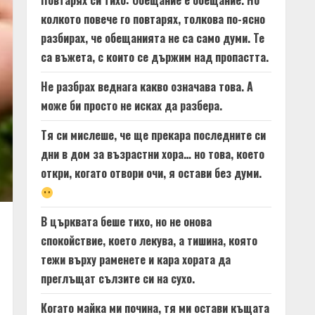
Повтарях си тихо: Обещание е обещание. Но
колкото повече го повтарях, толкова по-ясно
разбирах, че обещанията не са само думи. Те
са въжета, с които се държим над пропастта.
Не разбрах веднага какво означава това. А
може би просто не исках да разбера.
Тя си мислеше, че ще прекара последните си
дни в дом за възрастни хора… но това, което
откри, когато отвори очи, я остави без думи.
В църквата беше тихо, но не онова
спокойствие, което лекува, а тишина, която
тежи върху раменете и кара хората да
преглъщат сълзите си на сухо.
Когато майка ми почина, тя ми остави къщата