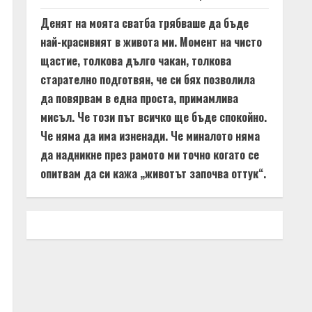
Денят на моята сватба трябваше да бъде
най-красивият в живота ми. Момент на чисто
щастие, толкова дълго чакан, толкова
старателно подготвян, че си бях позволила
да повярвам в една проста, примамлива
мисъл. Че този път всичко ще бъде спокойно.
Че няма да има изненади. Че миналото няма
да надникне през рамото ми точно когато се
опитвам да си кажа „животът започва оттук“.