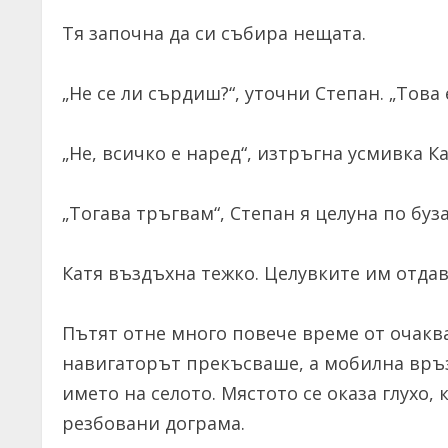
Тя започна да си събира нещата.
„Не се ли сърдиш?“, уточни Степан. „Това 
„Не, всичко е наред“, изтръгна усмивка Ка
„Тогава тръгвам“, Степан я целуна по буза
Катя въздъхна тежко. Целувките им отдав
Пътят отне много повече време от очаква
навигаторът прекъсваше, а мобилна връзк
името на селото. Мястото се оказа глухо,
резбовани дограма.