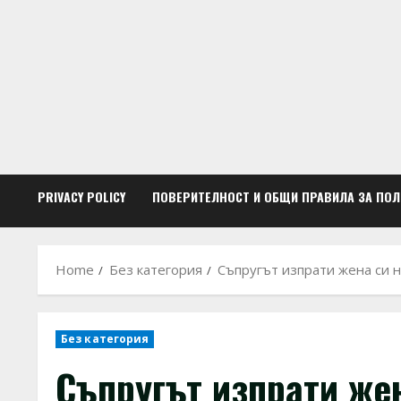
Skip
to
content
PRIVACY POLICY
ПОВЕРИТЕЛНОСТ И ОБЩИ ПРАВИЛА ЗА ПО
Home
Без категория
Съпругът изпрати жена си н
Без категория
Съпругът изпрати жен