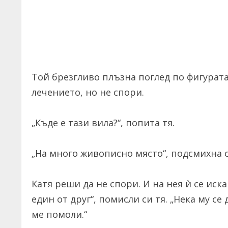
Той брезгливо плъзна поглед по фигурата
лечението, но не спори.
„Къде е тази вила?“, попита тя.
„На много живописно място“, подсмихна се
Катя реши да не спори. И на нея ѝ се иск
един от друг“, помисли си тя. „Нека му се
ме помоли.“