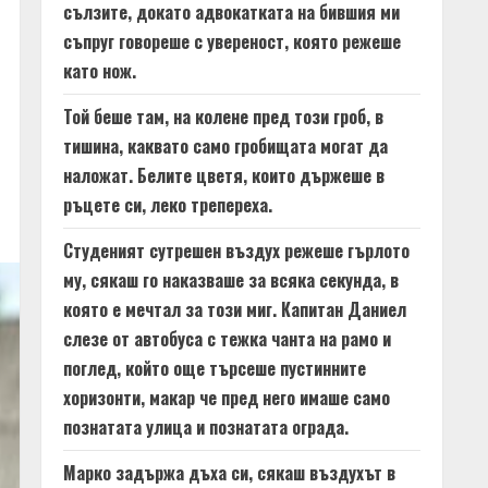
сълзите, докато адвокатката на бившия ми
съпруг говореше с увереност, която режеше
като нож.
Той беше там, на колене пред този гроб, в
тишина, каквато само гробищата могат да
наложат. Белите цветя, които държеше в
ръцете си, леко трепереха.
Студеният сутрешен въздух режеше гърлото
му, сякаш го наказваше за всяка секунда, в
която е мечтал за този миг. Капитан Даниел
слезе от автобуса с тежка чанта на рамо и
поглед, който още търсеше пустинните
хоризонти, макар че пред него имаше само
познатата улица и познатата ограда.
Марко задържа дъха си, сякаш въздухът в