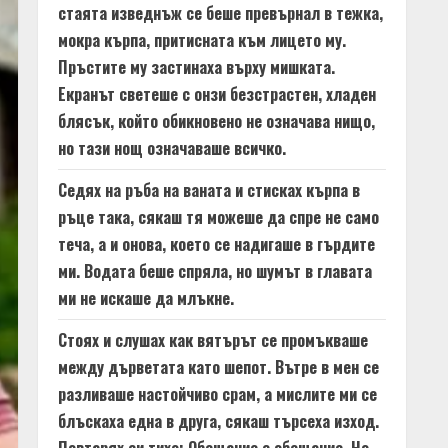
стаята изведнъж се беше превърнал в тежка,
мокра кърпа, притисната към лицето му.
Пръстите му застинаха върху мишката.
Екранът светеше с онзи безстрастен, хладен
блясък, който обикновено не означава нищо,
но тази нощ означаваше всичко.
Седях на ръба на ваната и стисках кърпа в
ръце така, сякаш тя можеше да спре не само
теча, а и онова, което се надигаше в гърдите
ми. Водата беше спряла, но шумът в главата
ми не искаше да млъкне.
Стоях и слушах как вятърът се промъкваше
между дърветата като шепот. Вътре в мен се
разливаше настойчиво срам, а мислите ми се
блъскаха една в друга, сякаш търсеха изход.