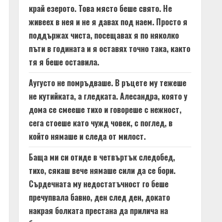
край езерото. Това място беше свято. Не
живеех в нея и не я давах под наем. Просто я
поддържах чиста, посещавах я по няколко
пъти в годината и я оставях точно така, както
тя я беше оставила.
Аугусто не помръдваше. В ръцете му тежеше
не кутийката, а гледката. Алесандра, която у
дома се смееше тихо и говореше с нежност,
сега стоеше като чужд човек, с поглед, в
който нямаше и следа от милост.
Баща ми си отиде в четвъртък следобед,
тихо, сякаш вече нямаше сили да се бори.
Сърдечната му недостатъчност го беше
пречупвала бавно, ден след ден, докато
накрая болката престана да прилича на