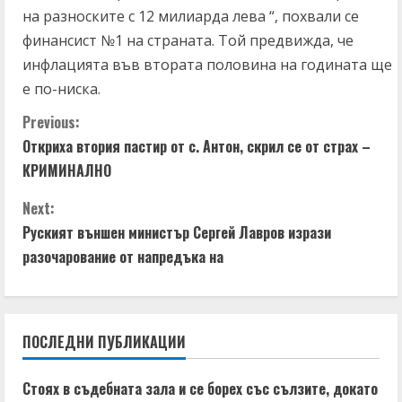
на разноските с 12 милиарда лева “, похвали се
финансист №1 на страната. Той предвижда, че
инфлацията във втората половина на годината ще
е по-ниска.
C
Previous:
Откриха втория пастир от с. Антон, скрил се от страх –
o
КРИМИНАЛНО
n
Next:
t
Руският външен министър Сергей Лавров изрази
разочарование от напредъка на
i
n
ПОСЛЕДНИ ПУБЛИКАЦИИ
u
e
Стоях в съдебната зала и се борех със сълзите, докато