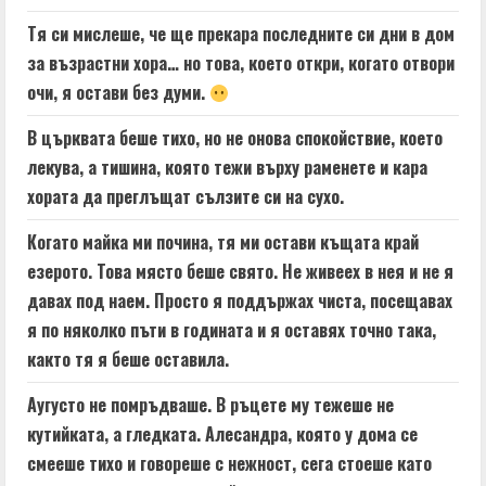
Тя си мислеше, че ще прекара последните си дни в дом
за възрастни хора… но това, което откри, когато отвори
очи, я остави без думи.
В църквата беше тихо, но не онова спокойствие, което
лекува, а тишина, която тежи върху раменете и кара
хората да преглъщат сълзите си на сухо.
Когато майка ми почина, тя ми остави къщата край
езерото. Това място беше свято. Не живеех в нея и не я
давах под наем. Просто я поддържах чиста, посещавах
я по няколко пъти в годината и я оставях точно така,
както тя я беше оставила.
Аугусто не помръдваше. В ръцете му тежеше не
кутийката, а гледката. Алесандра, която у дома се
смееше тихо и говореше с нежност, сега стоеше като