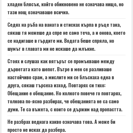
хладен блясък, който обикновено не означава нищо, но
тази нощ означаваше всичко.
Седях на ръба на ваната и стисках кърпа в ръце така,
сякаш тя можеше да спре не само теча, а и онова, което
се надигаше в гърдите ми. Водата беше спряла, но
шумът в главата ми не искаше да млъкне.
Стоях и слушах как вятърът се промъкваше между
дърветата като шепот. Вътре в мен се разливаше
настойчиво срам, а мислите ми се блъскаха една в
друга, сякаш търсеха изход. Повтарях си тихо:
Обещание е обещание. Но колкото повече го повтарях,
толкова по-ясно разбирах, че обещанията не са само
думи. Те са въжета, с които се държим над пропастта.
Не разбрах веднага какво означава това. А може би
просто не исках да разбера.