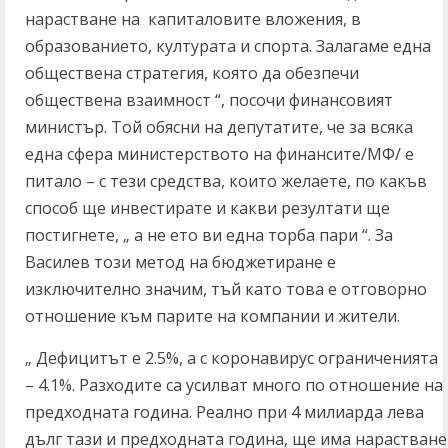
нарастване на капиталовите вложения, в
образованието, културата и спорта. Залагаме една
обществена стратегия, която да обезпечи
обществена взаимност “, посочи финансовият
министър. Той обясни на депутатите, че за всяка
една сфера министерството на финансите/МФ/ е
питало – с тези средства, които желаете, по какъв
способ ще инвестирате и какви резултати ще
постигнете, „ а не ето ви една торба пари “. За
Василев този метод на бюджетиране е
изключително значим, тъй като това е отговорно
отношение към парите на компании и жители.
„ Дефицитът е 2.5%, а с коронавирус ограниченията
– 4.1%. Разходите са усилват много по отношение на
предходната година. Реално при 4 милиарда лева
дълг тази и предходната година, ще има нарастване