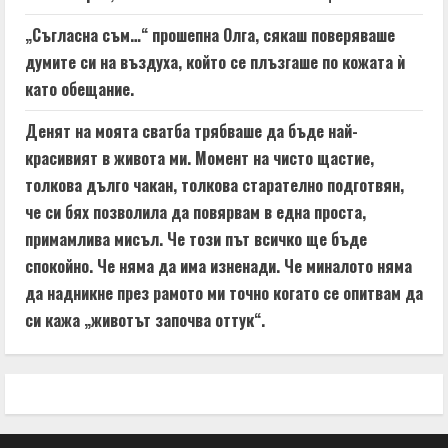
„Съгласна съм…“ прошепна Олга, сякаш поверяваше
думите си на въздуха, който се плъзгаше по кожата ѝ
като обещание.
Денят на моята сватба трябваше да бъде най-
красивият в живота ми. Момент на чисто щастие,
толкова дълго чакан, толкова старателно подготвян,
че си бях позволила да повярвам в една проста,
примамлива мисъл. Че този път всичко ще бъде
спокойно. Че няма да има изненади. Че миналото няма
да надникне през рамото ми точно когато се опитвам да
си кажа „животът започва оттук“.