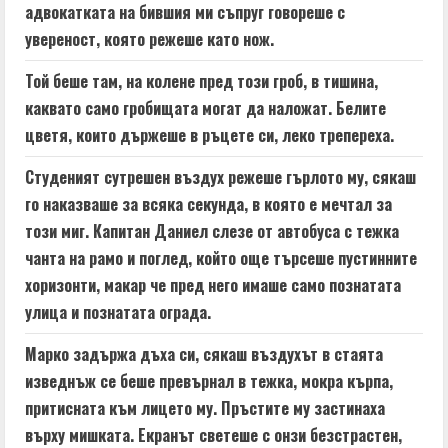
адвокатката на бившия ми съпруг говореше с
R
увереност, която режеше като нож.
e
Той беше там, на колене пред този гроб, в тишина,
a
каквато само гробищата могат да наложат. Белите
цветя, които държеше в ръцете си, леко трепереха.
d
Студеният сутрешен въздух режеше гърлото му, сякаш
i
го наказваше за всяка секунда, в която е мечтал за
n
този миг. Капитан Даниел слезе от автобуса с тежка
чанта на рамо и поглед, който още търсеше пустинните
g
хоризонти, макар че пред него имаше само познатата
улица и познатата ограда.
Марко задържа дъха си, сякаш въздухът в стаята
изведнъж се беше превърнал в тежка, мокра кърпа,
притисната към лицето му. Пръстите му застинаха
върху мишката. Екранът светеше с онзи безстрастен,