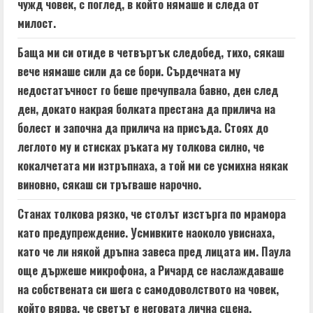
чужд човек, с поглед, в който нямаше и следа от
милост.
Баща ми си отиде в четвъртък следобед, тихо, сякаш
вече нямаше сили да се бори. Сърдечната му
недостатъчност го беше пречупвала бавно, ден след
ден, докато накрая болката престана да прилича на
болест и започна да прилича на присъда. Стоях до
леглото му и стисках ръката му толкова силно, че
кокалчетата ми изтръпнаха, а той ми се усмихна някак
виновно, сякаш си тръгваше нарочно.
Станах толкова рязко, че столът изстърга по мрамора
като предупреждение. Усмивките наоколо увиснаха,
като че ли някой дръпна завеса пред лицата им. Паула
още държеше микрофона, а Ричард се наслаждаваше
на собствената си шега с самодоволството на човек,
който вярва, че светът е неговата лична сцена.