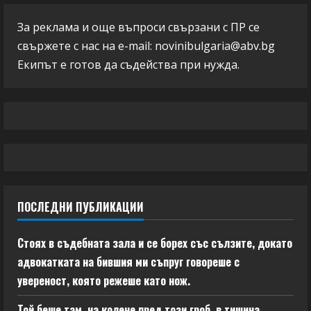
За реклама и още въпроси свързани с ПР се
свържете с нас на e-mail:
novinibulgaria@abv.bg
Екипът е готов да съдейства при нужда.
ПОСЛЕДНИ ПУБЛИКАЦИИ
Стоях в съдебната зала и се борех със сълзите, докато
адвокатката на бившия ми съпруг говореше с
увереност, която режеше като нож.
Той беше там, на колене пред този гроб, в тишина,