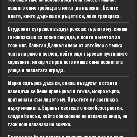
каквато само гробищата могат да наложат. Белите
цветя, които държеше в ръцете си, леко трепереха.
Студеният сутрешен въздух режеше гърлото му, сякаш
го наказваше за всяка секунда, в която е мечтал за
този миг. Капитан Даниел слезе от автобуса с тежка
чанта на рамо и поглед, който още търсеше пустинните
хоризонти, макар че пред него имаше само познатата
улица и познатата ограда.
Марко задържа дъха си, сякаш въздухът в стаята
изведнъж се беше превърнал в тежка, мокра кърпа,
притисната към лицето му. Пръстите му застинаха
върху мишката. Екранът светеше с онзи безстрастен,
хладен блясък, който обикновено не означава нищо, но
тази нощ означаваше всичко.