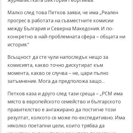
журналистката Виктория Георгиева.
Малко след това Петков заяви, че има „Реален
прогрес в работата на съвместните комисии
между България и Северна Македония. И по-
конкретно в най-проблемната сфера – общата ни
история.“
Всъщност да сте чули напоследък нещо за
комисията, какво точно дискутират към
момента, какво се случва – не, цари пълно
затъмнение. Мога да предположа защо…
Петков каза и друго след тази среща – „РСМ има
място в европейското семейство и българското
правителство е ангажирано да постигне този
резултат, колкото се може по-експедитивно. Има
няколко поетапни цели, които трябва да