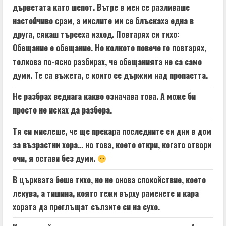
дърветата като шепот. Вътре в мен се разливаше
настойчиво срам, а мислите ми се блъскаха една в
друга, сякаш търсеха изход. Повтарях си тихо:
Обещание е обещание. Но колкото повече го повтарях,
толкова по-ясно разбирах, че обещанията не са само
думи. Те са въжета, с които се държим над пропастта.
Не разбрах веднага какво означава това. А може би
просто не исках да разбера.
Тя си мислеше, че ще прекара последните си дни в дом
за възрастни хора… но това, което откри, когато отвори
очи, я остави без думи.
В църквата беше тихо, но не онова спокойствие, което
лекува, а тишина, която тежи върху раменете и кара
хората да преглъщат сълзите си на сухо.