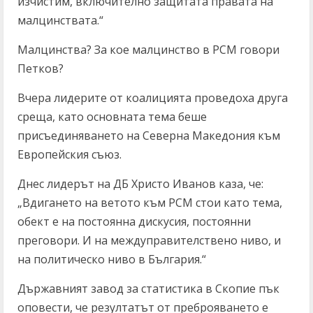
изчистим, включително защитата правата на
малцинствата.“
Малцинства? За кое малцинство в РСМ говори
Петков?
Вчера лидерите от коалицията проведоха друга
среща, като основната тема беше
присъединяването на Северна Македония към
Европейския съюз.
Днес лидерът на ДБ Христо Иванов каза, че:
„Вдигането на ветото към РСМ стои като тема,
обект е на постоянна дискусия, постоянни
преговори. И на междуправителствено ниво, и
на политическо ниво в България.“
Държавният завод за статистика в Скопие пък
оповести, че резултатът от преброяването е