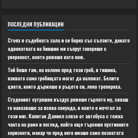
ПОСЛЕДНИ ПУБЛИКАЦИИ
Стоях в съдебната зала и се борех със сълзите, докато
адвокатката на бившия ми съпруг говореше с
увереност, която режеше като нож.
Той беше там, на колене пред този гроб, в тишина,
каквато само гробищата могат да наложат. Белите
цветя, които държеше в ръцете си, леко трепереха.
Студеният сутрешен въздух режеше гърлото му, сякаш
го наказваше за всяка секунда, в която е мечтал за
този миг. Капитан Даниел слезе от автобуса с тежка
чанта на рамо и поглед, който още търсеше пустинните
хоризонти, макар че пред него имаше само познатата