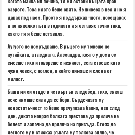
Когато майка ми почина, тя ми остави къщата край
езерото. Това място беше свято. Не живеех в нея и не я
давах под наем. Просто я поддържах чиста, посещавах
я по няколко пъти в годината и я оставях точно така,
както тя я беше оставила.
Аугусто не помръдваше. В ръцете му тежеше не
кутийката, а гледката. Алесандра, която у дома се
смееше тихо и говореше с нежност, сега стоеше като
чужд човек, с поглед, в който нямаше и следа от
милост.
Баща ми си отиде в четвъртък следобед, тихо, сякаш
вече нямаше сили да се бори. Сърдечната му
недостатъчност го беше пречупвала бавно, ден след
ден, докато накрая болката престана да прилича на
болест и започна да прилича на присъда. Стоях до
леглото му и стисках ръката му толкова силно, че