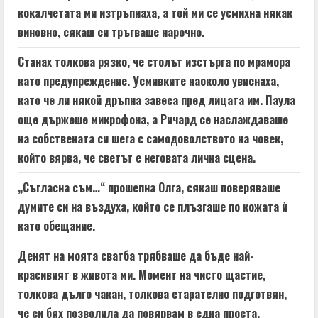
кокалчетата ми изтръпнаха, а той ми се усмихна някак
виновно, сякаш си тръгваше нарочно.
Станах толкова рязко, че столът изстърга по мрамора
като предупреждение. Усмивките наоколо увиснаха,
като че ли някой дръпна завеса пред лицата им. Паула
още държеше микрофона, а Ричард се наслаждаваше
на собствената си шега с самодоволството на човек,
който вярва, че светът е неговата лична сцена.
„Съгласна съм…“ прошепна Олга, сякаш поверяваше
думите си на въздуха, който се плъзгаше по кожата ѝ
като обещание.
Денят на моята сватба трябваше да бъде най-
красивият в живота ми. Момент на чисто щастие,
толкова дълго чакан, толкова старателно подготвян,
че си бях позволила да повярвам в една проста,