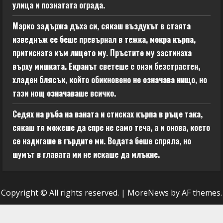
улица и познатата ограда.
Марко задържа дъха си, сякаш въздухът в стаята
изведнъж се беше превърнал в тежка, мокра кърпа,
притисната към лицето му. Пръстите му застинаха
върху мишката. Екранът светеше с онзи безстрастен,
хладен блясък, който обикновено не означава нищо, но
тази нощ означаваше всичко.
Седях на ръба на ваната и стисках кърпа в ръце така,
сякаш тя можеше да спре не само теча, а и онова, което
се надигаше в гърдите ми. Водата беше спряла, но
шумът в главата ми не искаше да млъкне.
Copyright © All rights reserved.
|
MoreNews
by AF themes.