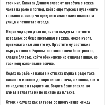
n
този миг. Капитан Даниел слезе от автобуса с тежка
чанта на рамо и поглед, който още търсеше пустинните
g
хоризонти, макар че пред него имаше само познатата
улица и познатата ограда.
Марко задържа дъха си, сякаш въздухът в стаята
изведнъж се беше превърнал в тежка, мокра кърпа,
притисната към лицето му. Пръстите му застинаха
върху мишката. Екранът светеше с онзи безстрастен,
хладен блясък, който обикновено не означава нищо, но
тази нощ означаваше всичко.
Седях на ръба на ваната и стисках кърпа в ръце така,
сякаш тя можеше да спре не само теча, а и онова, което
се надигаше в гърдите ми. Водата беше спряла, но
шумът в главата ми не искаше да млъкне.
Стоях и слушах как вятърът се промъкваше между