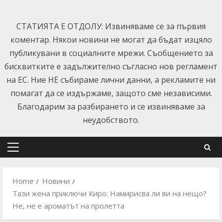
Skip
to
СТАТИЯТА Е ОТДОЛУ: Извиняваме се за първия
content
коментар. Някои новини не могат да бъдат изцяло
публикувани в социалните мрежи. Съобщението за
бисквитките е задължително съгласно нов регламент
на ЕС. Ние НЕ събираме лични данни, а рекламите ни
помагат да се издържаме, защото сме независими.
Благодарим за разбирането и се извиняваме за
неудобството.
Primary
Menu
Home
Новини
Тази жена приключи Киро: Намирисва ли ви на нещо?
Не, не е ароматът на пролетта