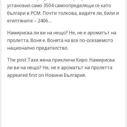
установил само 3504 самоопределящи се като
българи в РСМ. Почти толкова, видите ли, били и
египтяните – 2406…
Намирисва ли ви на нещо? Не, не е ароматът на
пролетта. Воня е. Вонята на все по-осезаемото
национално предателство.
The post Тази жена приключи Киро: Намирисва
ли ви на нещо? Не, не е ароматът на пролетта
appeared first on Новини България.