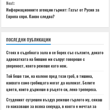
n
Next:
t
Информационните агенции гърмят: Газът от Русия за
Европа спря. Какво следва?
i
n
ПОСЛЕДНИ ПУБЛИКАЦИИ
u
e
Стоях в съдебната зала и се борех със сълзите, докато
адвокатката на бившия ми съпруг говореше с
R
увереност, която режеше като нож.
e
Той беше там, на колене пред този гроб, в тишина,
a
каквато само гробищата могат да наложат. Белите
цветя, които държеше в ръцете си, леко трепереха.
d
Студеният сутрешен въздух режеше гърлото му, сякаш
i
го наказваше за всяка секунда, в която е мечтал за