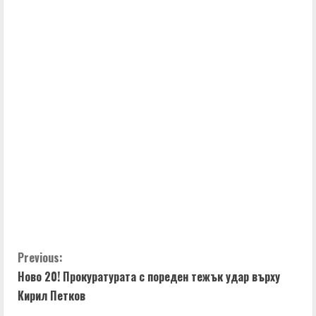
C
Previous:
Ново 20! Прокуратурата с пореден тежък удар върху
o
Кирил Петков