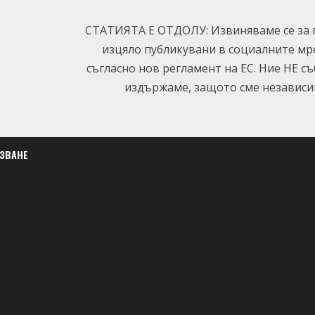
СТАТИЯТА Е ОТДОЛУ: Извиняваме се за п
изцяло публикувани в социалните мр
съгласно нов регламент на ЕС. Ние НЕ с
издържаме, защото сме независим
ЛЗВАНЕ