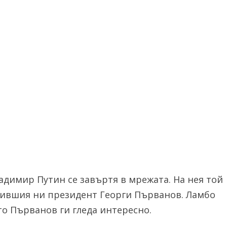
адимир Путин се завъртя в мрежата. На нея той
 бившия ни президент Георги Първанов. Ламбо
то Първанов ги гледа интересно.