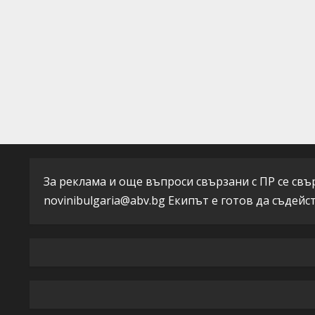
u
e
R
e
a
d
За реклама и още въпроси свързани с ПР се свърж
i
novinibulgaria@abv.bg
Екипът е готов да съдейс
n
g