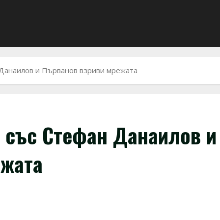
 Данаилов и Първанов взриви мрежата
н със Стефан Данаилов и
ежата