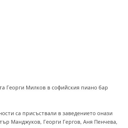
иста Георги Милков в софийския пиано бар
ности са присъствали в заведението онази
тър Манджуков, Георги Гергов, Аня Пенчева,