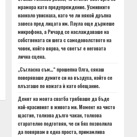
мрамора като предупреждение. Усмивките
наоколо увиснаха, като че ли някой дръпна
завеса пред лицата им. Паула още държеше
микрофона, а Ричард се наслаждаваше на
собствената си шега с самодоволството на
човек, който вярва, че светът е неговата
лична сцена.
„Съгласна съм…“ прошепна Олга, сякаш
поверяваше думите си на въздуха, който се
плъзгаше по кожата ѝ като обещание.
Денят на моята сватба трябваше да бъде
най-красивият в живота ми. Момент на чисто
щастие, толкова дълго чакан, толкова
старателно подготвян, че си бях позволила
да повярвам в една проста, примамлива