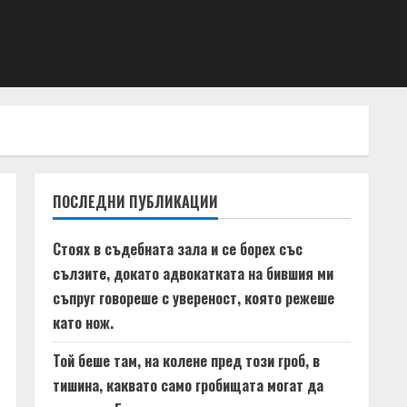
ПОСЛЕДНИ ПУБЛИКАЦИИ
Стоях в съдебната зала и се борех със
сълзите, докато адвокатката на бившия ми
съпруг говореше с увереност, която режеше
като нож.
Той беше там, на колене пред този гроб, в
тишина, каквато само гробищата могат да