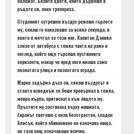
наложат. Белите цветя, които държеше в
ръцете си, леко трепереха.
Студеният сутрешен въздух режеше гърлото
му, сякаш го наказваше за всяка секунда, в
която е мечтал за този миг. Капитан Даниел
слезе от автобуса с тежка чанта на рамо и
поглед, който още търсеше пустинните
хоризонти, макар че пред него имаше само
познатата улица и познатата ограда.
Марко задържа дъха си, сякаш въздухът в
стаята изведнъж се беше превърнал в тежка,
мокра кърпа, притисната към лицето му.
Пръстите му застинаха върху мишката.
Екранът светеше с онзи безстрастен, хладен
блясък, който обикновено не означава нищо,
но тази нощ означаваше всичко.