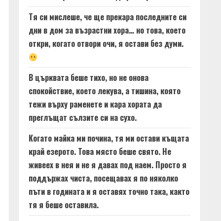
Тя си мислеше, че ще прекара последните си
дни в дом за възрастни хора… но това, което
откри, когато отвори очи, я остави без думи.
В църквата беше тихо, но не онова
спокойствие, което лекува, а тишина, която
тежи върху раменете и кара хората да
преглъщат сълзите си на сухо.
Когато майка ми почина, тя ми остави къщата
край езерото. Това място беше свято. Не
живеех в нея и не я давах под наем. Просто я
поддържах чиста, посещавах я по няколко
пъти в годината и я оставях точно така, както
тя я беше оставила.