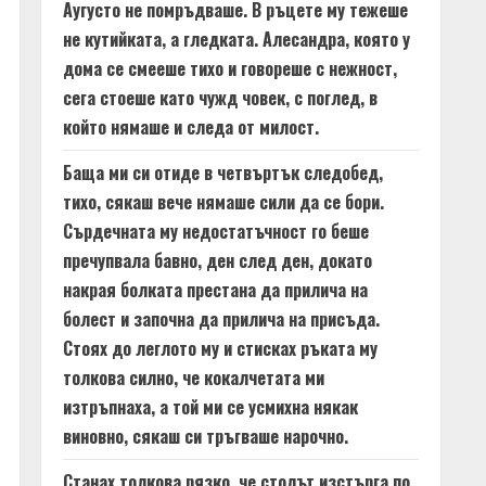
Аугусто не помръдваше. В ръцете му тежеше
не кутийката, а гледката. Алесандра, която у
дома се смееше тихо и говореше с нежност,
сега стоеше като чужд човек, с поглед, в
който нямаше и следа от милост.
Баща ми си отиде в четвъртък следобед,
тихо, сякаш вече нямаше сили да се бори.
Сърдечната му недостатъчност го беше
пречупвала бавно, ден след ден, докато
накрая болката престана да прилича на
болест и започна да прилича на присъда.
Стоях до леглото му и стисках ръката му
толкова силно, че кокалчетата ми
изтръпнаха, а той ми се усмихна някак
виновно, сякаш си тръгваше нарочно.
Станах толкова рязко, че столът изстърга по