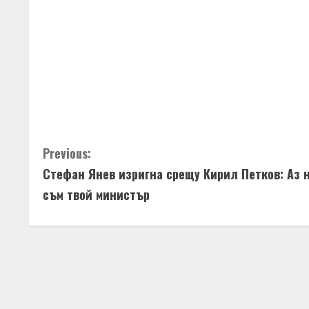
d
i
n
g
C
Previous:
Стефан Янев изригна срещу Кирил Петков: Аз 
o
съм твой министър
n
t
i
n