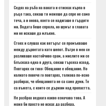
Седях на ръба на ваната и стисках кърпа в
ръце така, сякаш тя можеше да спре не само
теча, а и онова, което се надигаше в гърдите
ми. Водата беше спряла, но шумът в главата
ми не искаше да млъкне.
Стоях и слушах как вятърът се промъкваше
между дърветата като шепот. Вътре в мен се
разливаше настойчиво срам, а мислите ми се
блъскаха една в друга, сякаш търсеха изход.
Повтарях си тихо: Обещание е обещание. Но
колкото повече го повтарях, толкова по-ясно
разбирах, че обещанията не са само думи. Те
са въжета, с които се държим над пропастта.
Не разбрах веднага какво означава това. А
може би просто не исках да разбера.