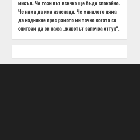
мисъл. Че този път всичко ще бъде спокойно.
Че няма да има изненади. Че миналото няма
да надникне през рамото ми точно когато се
опитвам да си кажа „животът започва оттук“.