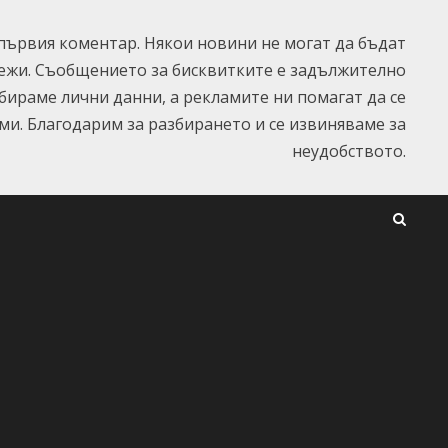
ървия коментар. Някои новини не могат да бъдат
ежи. Съобщението за бисквитките е задължително
ъбираме лични данни, а рекламите ни помагат да се
и. Благодарим за разбирането и се извиняваме за
неудобството.