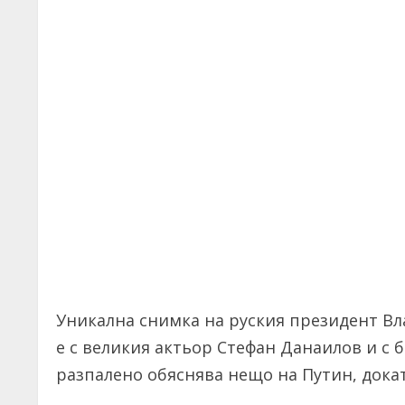
Уникална снимка на руския президент Вл
е с великия актьор Стефан Данаилов и с
разпалено обяснява нещо на Путин, дока