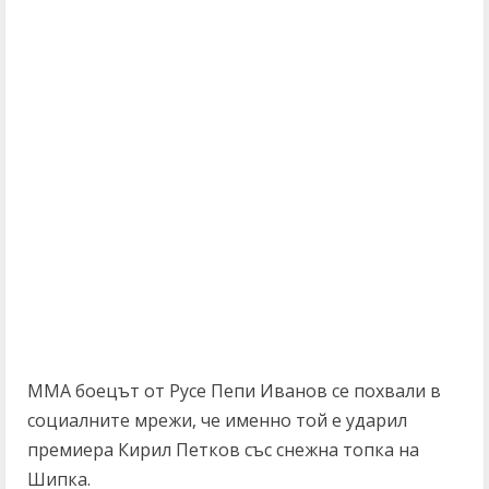
ММА боецът от Русе Пепи Иванов се похвали в
социалните мрежи, че именно той е ударил
премиера Кирил Петков със снежна топка на
Шипка.