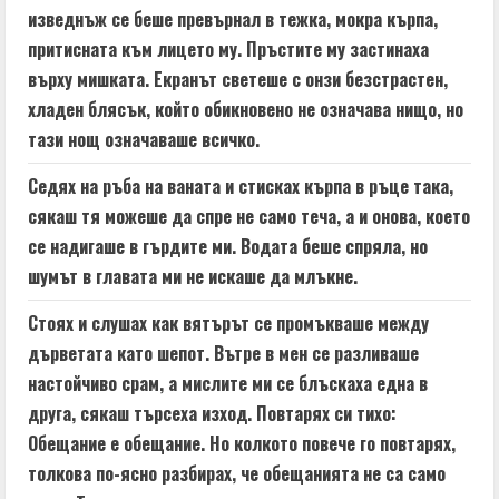
изведнъж се беше превърнал в тежка, мокра кърпа,
притисната към лицето му. Пръстите му застинаха
върху мишката. Екранът светеше с онзи безстрастен,
хладен блясък, който обикновено не означава нищо, но
тази нощ означаваше всичко.
Седях на ръба на ваната и стисках кърпа в ръце така,
сякаш тя можеше да спре не само теча, а и онова, което
се надигаше в гърдите ми. Водата беше спряла, но
шумът в главата ми не искаше да млъкне.
Стоях и слушах как вятърът се промъкваше между
дърветата като шепот. Вътре в мен се разливаше
настойчиво срам, а мислите ми се блъскаха една в
друга, сякаш търсеха изход. Повтарях си тихо:
Обещание е обещание. Но колкото повече го повтарях,
толкова по-ясно разбирах, че обещанията не са само