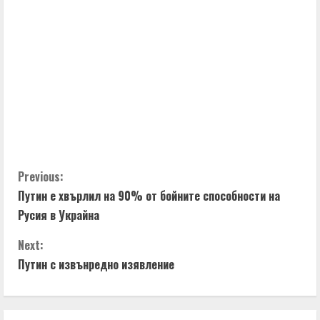
C
Previous:
Путин е хвърлил на 90% от бойните способности на
o
Русия в Украйна
n
Next:
t
Путин с извънредно изявление
i