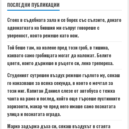
n
ПОСЛЕДНИ ПУБЛИКАЦИИ
u
Стоях в съдебната зала и се борех със сълзите, докато
e
адвокатката на бившия ми съпруг говореше с
увереност, която режеше като нож.
R
Той беше там, на колене пред този гроб, в тишина,
e
каквато само гробищата могат да наложат. Белите
a
цветя, които държеше в ръцете си, леко трепереха.
d
Студеният сутрешен въздух режеше гърлото му, сякаш
го наказваше за всяка секунда, в която е мечтал за
i
този миг. Капитан Даниел слезе от автобуса с тежка
n
чанта на рамо и поглед, който още търсеше пустинните
хоризонти, макар че пред него имаше само познатата
g
улица и познатата ограда.
Марко задържа дъха си, сякаш въздухът в стаята