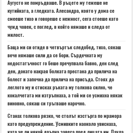
Аугусто не помръдваше. В ръцете му тежеше не
кутийката, а гледката. Алесандра, която у дома се
смееше тихо и говореше с нежност, сега стоеше като
чужд човек, с поглед, в който нямаше и следа от
милост.
Баща ми си отиде в четвъртък следобед, тихо, сякаш
вече нямаше сили да се бори. Сърдечната му
недостатъчност го беше пречупвала бавно, ден след
ден, докато накрая болката престана да прилича на
болест и започна да прилича на присъда. Стоях до
леглото му и стисках ръката му толкова силно, че
кокалчетата ми изтръпнаха, а той ми се усмихна някак
виновно, сякаш си тръгваше нарочно.
Станах толкова рязко, че столът изстърга по мрамора
като предупреждение. Усмивките наоколо увиснаха,
като че ли някой дръпна завеса пред лицата им. Паула