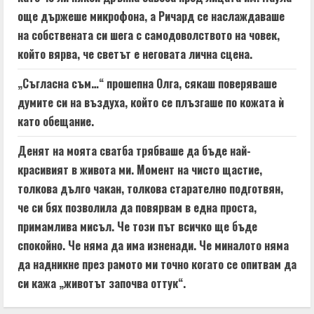
още държеше микрофона, а Ричард се наслаждаваше
на собствената си шега с самодоволството на човек,
който вярва, че светът е неговата лична сцена.
„Съгласна съм…“ прошепна Олга, сякаш поверяваше
думите си на въздуха, който се плъзгаше по кожата ѝ
като обещание.
Денят на моята сватба трябваше да бъде най-
красивият в живота ми. Момент на чисто щастие,
толкова дълго чакан, толкова старателно подготвян,
че си бях позволила да повярвам в една проста,
примамлива мисъл. Че този път всичко ще бъде
спокойно. Че няма да има изненади. Че миналото няма
да надникне през рамото ми точно когато се опитвам да
си кажа „животът започва оттук“.