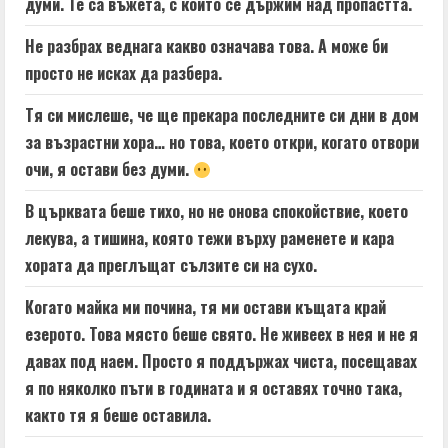
думи. Те са въжета, с които се държим над пропастта.
Не разбрах веднага какво означава това. А може би
просто не исках да разбера.
Тя си мислеше, че ще прекара последните си дни в дом
за възрастни хора… но това, което откри, когато отвори
очи, я остави без думи.
В църквата беше тихо, но не онова спокойствие, което
лекува, а тишина, която тежи върху раменете и кара
хората да преглъщат сълзите си на сухо.
Когато майка ми почина, тя ми остави къщата край
езерото. Това място беше свято. Не живеех в нея и не я
давах под наем. Просто я поддържах чиста, посещавах
я по няколко пъти в годината и я оставях точно така,
както тя я беше оставила.