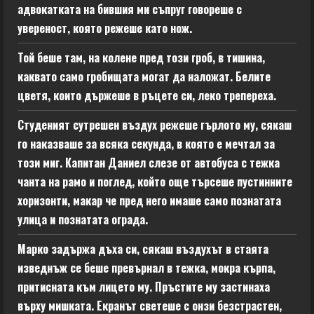
адвокатката на бившия ми съпруг говореше с
увереност, която режеше като нож.
Той беше там, на колене пред този гроб, в тишина,
каквато само гробищата могат да наложат. Белите
цветя, които държеше в ръцете си, леко трепереха.
Студеният сутрешен въздух режеше гърлото му, сякаш
го наказваше за всяка секунда, в която е мечтал за
този миг. Капитан Даниел слезе от автобуса с тежка
чанта на рамо и поглед, който още търсеше пустинните
хоризонти, макар че пред него имаше само познатата
улица и познатата ограда.
Марко задържа дъха си, сякаш въздухът в стаята
изведнъж се беше превърнал в тежка, мокра кърпа,
притисната към лицето му. Пръстите му застинаха
върху мишката. Екранът светеше с онзи безстрастен,