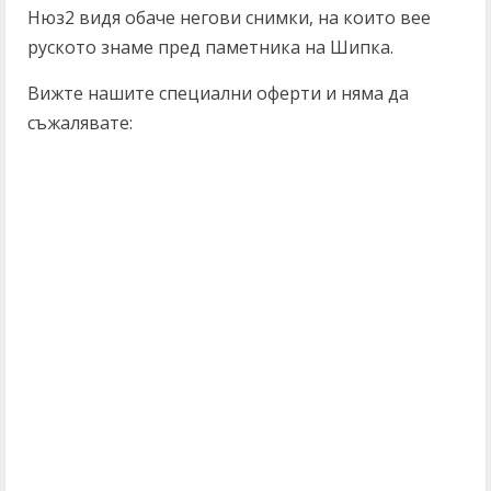
Нюз2 видя обаче негови снимки, на които вее
руското знаме пред паметника на Шипка.
Вижте нашите специални оферти и няма да
съжалявате:
C
o
n
t
i
n
u