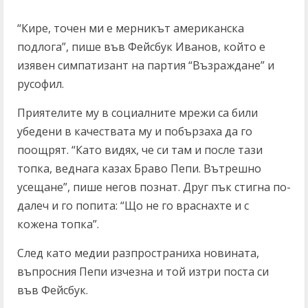
“Кире, точен ми е мерникът американска
подлога”, пише във Фейсбук Иванов, който е
изявен симпатизант на партия “Възраждане” и
русофил.
Приятелите му в социалните мрежи са били
убедени в качествата му и побързаха да го
поощрят. “Като видях, че си там и после тази
топка, веднага казах Браво Пепи. Вътрешно
усещане”, пише негов познат. Друг пък стигна по-
далеч и го попита: “Що не го враснахте и с
кожена топка”.
След като медии разпространиха новината,
въпросния Пепи изчезна и той изтри поста си
във Фейсбук.