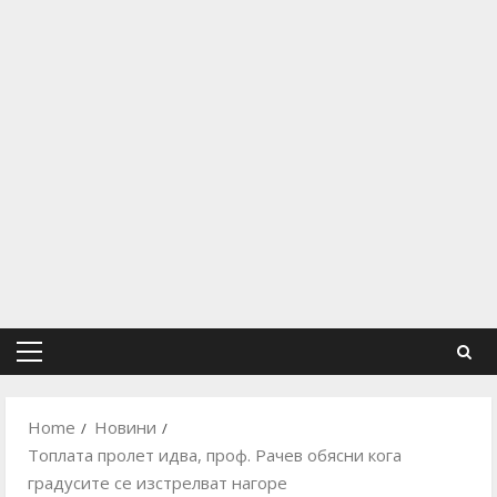
Primary
Menu
Home
Новини
Топлата пролет идва, проф. Рачев обясни кога
градусите се изстрелват нагоре