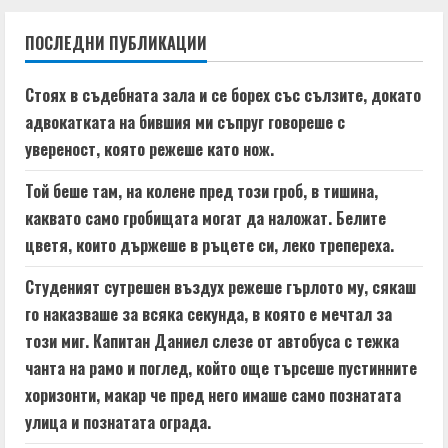
n
ПОСЛЕДНИ ПУБЛИКАЦИИ
u
e
Стоях в съдебната зала и се борех със сълзите, докато
адвокатката на бившия ми съпруг говореше с
R
увереност, която режеше като нож.
e
Той беше там, на колене пред този гроб, в тишина,
a
каквато само гробищата могат да наложат. Белите
цветя, които държеше в ръцете си, леко трепереха.
d
Студеният сутрешен въздух режеше гърлото му, сякаш
i
го наказваше за всяка секунда, в която е мечтал за
n
този миг. Капитан Даниел слезе от автобуса с тежка
чанта на рамо и поглед, който още търсеше пустинните
g
хоризонти, макар че пред него имаше само познатата
улица и познатата ограда.