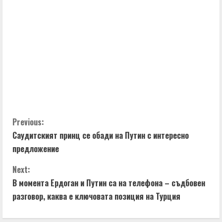
u
e
R
e
a
d
C
Previous:
i
Саудитският принц се обади на Путин с интересно
o
n
предложение
n
g
Next:
t
В момента Ердоган и Путин са на телефона – съдбовен
разговор, каква е ключовата позиция на Турция
i