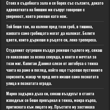
Стоях в съдебната зала и се борех със сълзите, докато
адвокатката на бившия ми съпруг говореше с
увереност, която режеше като нож.
Той беше там, на колене пред този гроб, в тишина,
каквато само гробищата могат да наложат. Белите
цветя, които държеше в ръцете си, леко трепереха.
Студеният сутрешен въздух режеше гърлото му, сякаш
го наказваше за всяка секунда, в която е мечтал за
този миг. Капитан Даниел слезе от автобуса с тежка
чанта на рамо и поглед, който още търсеше пустинните
хоризонти, макар че пред него имаше само познатата
улица и познатата ограда.
Марко задържа дъха си, сякаш въздухът в стаята
изведнъж се беше превърнал в тежка, мокра кърпа,
притисната към лицето му. Пръстите му застинаха