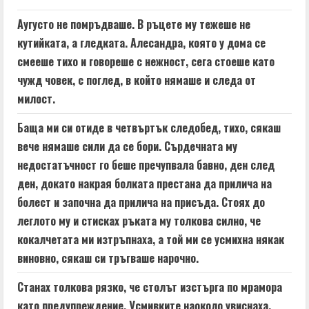
Аугусто не помръдваше. В ръцете му тежеше не
кутийката, а гледката. Алесандра, която у дома се
смееше тихо и говореше с нежност, сега стоеше като
чужд човек, с поглед, в който нямаше и следа от
милост.
Баща ми си отиде в четвъртък следобед, тихо, сякаш
вече нямаше сили да се бори. Сърдечната му
недостатъчност го беше пречупвала бавно, ден след
ден, докато накрая болката престана да прилича на
болест и започна да прилича на присъда. Стоях до
леглото му и стисках ръката му толкова силно, че
кокалчетата ми изтръпнаха, а той ми се усмихна някак
виновно, сякаш си тръгваше нарочно.
Станах толкова рязко, че столът изстърга по мрамора
като предупреждение. Усмивките наоколо увиснаха,