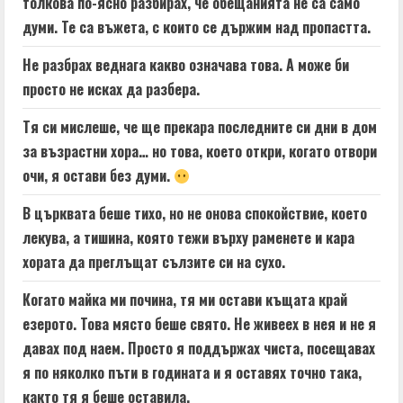
толкова по-ясно разбирах, че обещанията не са само
думи. Те са въжета, с които се държим над пропастта.
Не разбрах веднага какво означава това. А може би
просто не исках да разбера.
Тя си мислеше, че ще прекара последните си дни в дом
за възрастни хора… но това, което откри, когато отвори
очи, я остави без думи.
В църквата беше тихо, но не онова спокойствие, което
лекува, а тишина, която тежи върху раменете и кара
хората да преглъщат сълзите си на сухо.
Когато майка ми почина, тя ми остави къщата край
езерото. Това място беше свято. Не живеех в нея и не я
давах под наем. Просто я поддържах чиста, посещавах
я по няколко пъти в годината и я оставях точно така,
както тя я беше оставила.