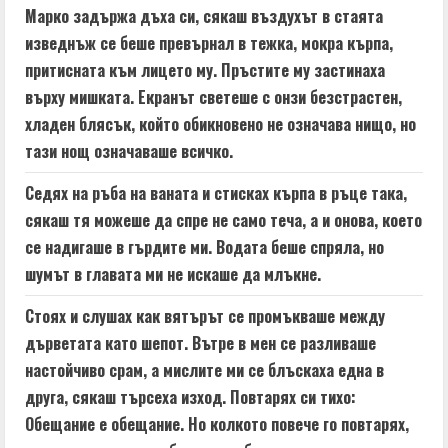
Марко задържа дъха си, сякаш въздухът в стаята
изведнъж се беше превърнал в тежка, мокра кърпа,
притисната към лицето му. Пръстите му застинаха
върху мишката. Екранът светеше с онзи безстрастен,
хладен блясък, който обикновено не означава нищо, но
тази нощ означаваше всичко.
Седях на ръба на ваната и стисках кърпа в ръце така,
сякаш тя можеше да спре не само теча, а и онова, което
се надигаше в гърдите ми. Водата беше спряла, но
шумът в главата ми не искаше да млъкне.
Стоях и слушах как вятърът се промъкваше между
дърветата като шепот. Вътре в мен се разливаше
настойчиво срам, а мислите ми се блъскаха една в
друга, сякаш търсеха изход. Повтарях си тихо:
Обещание е обещание. Но колкото повече го повтарях,