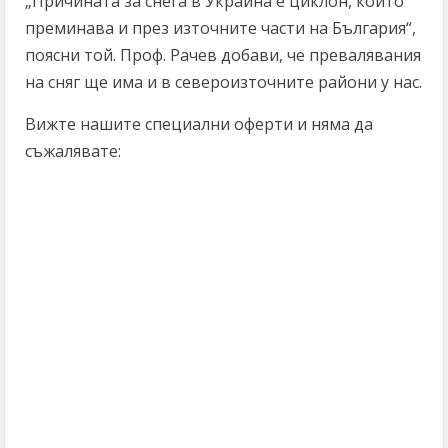
„Причината за снега в Украйна е циклон, който
преминава и през източните части на България“,
поясни той. Проф. Рачев добави, че превалявания
на сняг ще има и в североизточните райони у нас.
Вижте нашите специални оферти и няма да
съжалявате:
C
o
n
t
i
n