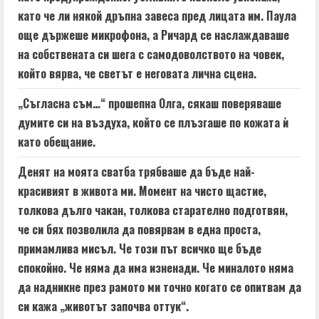
като че ли някой дръпна завеса пред лицата им. Паула
още държеше микрофона, а Ричард се наслаждаваше
на собствената си шега с самодоволството на човек,
който вярва, че светът е неговата лична сцена.
„Съгласна съм…“ прошепна Олга, сякаш поверяваше
думите си на въздуха, който се плъзгаше по кожата ѝ
като обещание.
Денят на моята сватба трябваше да бъде най-
красивият в живота ми. Момент на чисто щастие,
толкова дълго чакан, толкова старателно подготвян,
че си бях позволила да повярвам в една проста,
примамлива мисъл. Че този път всичко ще бъде
спокойно. Че няма да има изненади. Че миналото няма
да надникне през рамото ми точно когато се опитвам да
си кажа „животът започва оттук“.