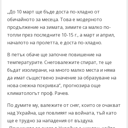
„До 10 март ще бъде доста по-хладно от
обичайното за месеца. Това е модерното
продължение на зимата, зимите са малко по-
топли през последните 10-15 г., а март и април,
началото на пролетта, е доста по-хладно.
В петък обаче ще започне повишение на
температурите. Снеговалежите спират, те ще
бъдат изолирани, на много малко места и няма
да имат съществено значение за образуване на
нова снежна покривка“, прогнозира още
климатологът проф. Рачев.
По думите му, валежите от сняг, които се очакват
над Украйна, ще повлияят на войната, тъй като
ще е трудно за нападения от въздуха.