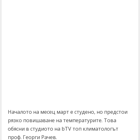
Началото на месец март е студено, но предстои
рязко повишаване на температурите. Това
обясни в студиото на bTV топ климатологът
проф. Георги Рачев.