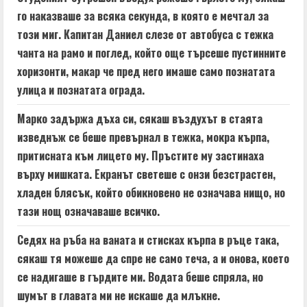
d
го наказваше за всяка секунда, в която е мечтал за
i
този миг. Капитан Даниел слезе от автобуса с тежка
n
чанта на рамо и поглед, който още търсеше пустинните
хоризонти, макар че пред него имаше само познатата
g
улица и познатата ограда.
Марко задържа дъха си, сякаш въздухът в стаята
изведнъж се беше превърнал в тежка, мокра кърпа,
притисната към лицето му. Пръстите му застинаха
върху мишката. Екранът светеше с онзи безстрастен,
хладен блясък, който обикновено не означава нищо, но
тази нощ означаваше всичко.
Седях на ръба на ваната и стисках кърпа в ръце така,
сякаш тя можеше да спре не само теча, а и онова, което
се надигаше в гърдите ми. Водата беше спряла, но
шумът в главата ми не искаше да млъкне.