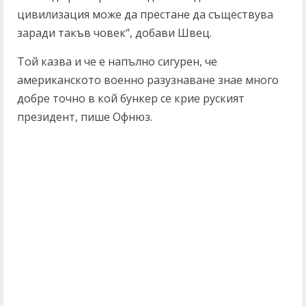
цивилизация може да престане да съществува
заради такъв човек“, добави Швец.
Той казва и че е напълно сигурен, че
американското военно разузнаване знае много
добре точно в кой бункер се крие руският
президент, пише Офнюз.