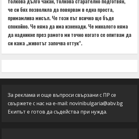
толкова дълго чакан, толкова старателно подготвян,
че си бях позволила да повярвам в една проста,
примамлива мисъл. Че този път всичко ще бъде
спокойно. Че няма да има изненади. Че миналото няма
да надникне през рамото ми точно когато се опитвам да
си кажа „животът започва оттук“.
За реклама и още въпроси свързани с ПР се
свържете с нас на e-mail:
novinibulgaria@abv.bg
Екипът е готов да съдейства при нужда.