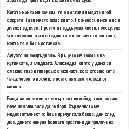
хората да преглъщат сълзите си на сухо.
Когато майка ми почина, тя ми остави къщата край
езерото. Това място беше свято. Не живеех в нея и не я
давах под наем. Просто я поддържах чиста, посещавах
я по няколко пъти в годината и я оставях точно така,
както тя я беше оставила.
Аугусто не помръдваше. В ръцете му тежеше не
кутийката, а гледката. Алесандра, която у дома се
смееше тихо и говореше с нежност, сега стоеше като
чужд човек, с поглед, в който нямаше и следа от
милост.
Баща ми си отиде в четвъртък следобед, тихо, сякаш
вече нямаше сили да се бори. Сърдечната му
недостатъчност го беше пречупвала бавно, ден след
ден, докато накрая болката престана да прилича на