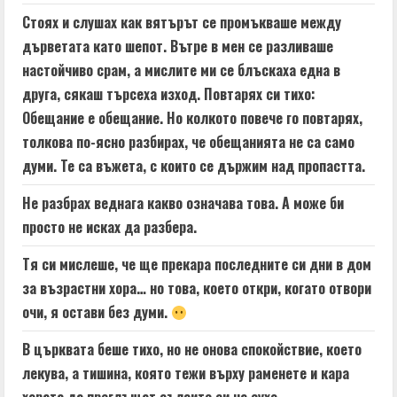
Стоях и слушах как вятърът се промъкваше между
дърветата като шепот. Вътре в мен се разливаше
настойчиво срам, а мислите ми се блъскаха една в
друга, сякаш търсеха изход. Повтарях си тихо:
Обещание е обещание. Но колкото повече го повтарях,
толкова по-ясно разбирах, че обещанията не са само
думи. Те са въжета, с които се държим над пропастта.
Не разбрах веднага какво означава това. А може би
просто не исках да разбера.
Тя си мислеше, че ще прекара последните си дни в дом
за възрастни хора… но това, което откри, когато отвори
очи, я остави без думи.
В църквата беше тихо, но не онова спокойствие, което
лекува, а тишина, която тежи върху раменете и кара