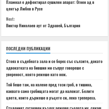
Пламнал е дефектирал сушилен апарат: Огнен ад в
o
център Любов в Русе
n
Next:
t
Виктор Николаев аут от Здравей, България
i
n
ПОСЛЕДНИ ПУБЛИКАЦИИ
u
Стоях в съдебната зала и се борех със сълзите, докато
e
адвокатката на бившия ми съпруг говореше с
увереност, която режеше като нож.
R
Той беше там, на колене пред този гроб, в тишина,
e
каквато само гробищата могат да наложат. Белите
a
цветя, които държеше в ръцете си, леко трепереха.
Студеният сутрешен въздух режеше гърлото му, сякаш