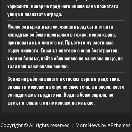
хоризонти, макар че пред него имаше само познатата
улица и познатата ограда.
Марко задържа дъха си, сякаш въздухът в стаята
изведнъж се беше превърнал в тежка, мокра кърпа,
притисната към лицето му. Пръстите му застинаха
върху мишката. Екранът светеше с онзи безстрастен,
хладен блясък, който обикновено не означава нищо, но
тази нощ означаваше всичко.
Седях на ръба на ваната и стисках кърпа в ръце така,
сякаш тя можеше да спре не само теча, а и онова, което
се надигаше в гърдите ми. Водата беше спряла, но
шумът в главата ми не искаше да млъкне.
Copyright © All rights reserved.
|
MoreNews
by AF themes.