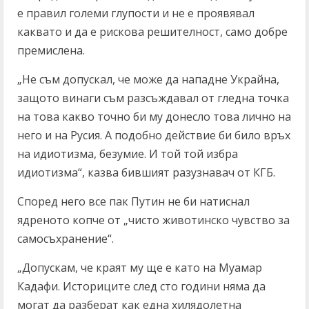
е правил големи глупости и не е проявявал
каквато и да е рискова решителност, само добре
премислена.
„Не съм допускал, че може да нападне Украйна,
защото винаги съм разсъждавал от гледна точка
на това какво точно би му донесло това лично на
него и на Русия. А подобно действие би било връх
на идиотизма, безумие. И той той избра
идиотизма“, казва бившият разузнавач от КГБ.
Според него все пак Путин не би натиснал
ядреното копче от „чисто животинско чувство за
самосъхранение“.
„Допускам, че краят му ще е като на Муамар
Кадафи. Историците след сто години няма да
могат да разберат как една хилядолетна