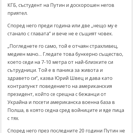
КГБ, състудент на Путин и доскорошен негов
приятел.
Според него преди година или две „нещо му е
станало с главата“ и вече не е същият човек.
„Погледнете го само, той е отчаян страхливец,
медиен мачо… Гледате това бункерно същество,
което седи на 7-10 метра от най-близките си
сътрудници. Той е в паника за живота и
здравето си“, казва Юрий Швец и дава като
контрапункт поведението на американския
президент, който се срещна с бежанци от
Украйна и посети американска военна база в
Полша, в която седна сред войниците и яде пица
с тях.
Според него през последните 20 години Путин не