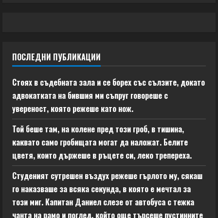
ПОСЛЕДНИ ПУБЛИКАЦИИ
Стоях в съдебната зала и се борех със сълзите, докато
адвокатката на бившия ми съпруг говореше с
увереност, която режеше като нож.
Той беше там, на колене пред този гроб, в тишина,
каквато само гробищата могат да наложат. Белите
цветя, които държеше в ръцете си, леко трепереха.
Студеният сутрешен въздух режеше гърлото му, сякаш
го наказваше за всяка секунда, в която е мечтал за
този миг. Капитан Даниел слезе от автобуса с тежка
чанта на рамо и поглед, който още търсеше пустинните