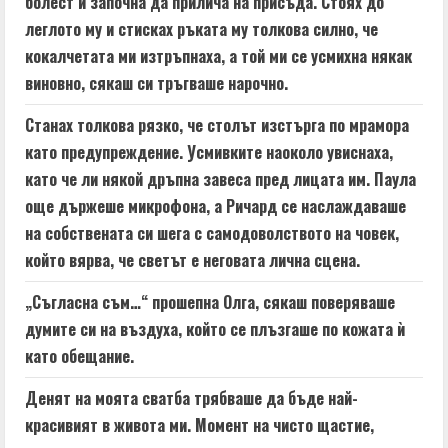
болест и започна да прилича на присъда. Стоях до
леглото му и стисках ръката му толкова силно, че
кокалчетата ми изтръпнаха, а той ми се усмихна някак
виновно, сякаш си тръгваше нарочно.
Станах толкова рязко, че столът изстърга по мрамора
като предупреждение. Усмивките наоколо увиснаха,
като че ли някой дръпна завеса пред лицата им. Паула
още държеше микрофона, а Ричард се наслаждаваше
на собствената си шега с самодоволството на човек,
който вярва, че светът е неговата лична сцена.
„Съгласна съм…“ прошепна Олга, сякаш поверяваше
думите си на въздуха, който се плъзгаше по кожата ѝ
като обещание.
Денят на моята сватба трябваше да бъде най-
красивият в живота ми. Момент на чисто щастие,