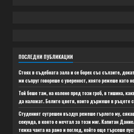
e
a
d
i
n
ПОСЛЕДНИ ПУБЛИКАЦИИ
g
Стоях в съдебната зала и се борех със сълзите, дока
ми съпруг говореше с увереност, която режеше като н
Той беше там, на колене пред този гроб, в тишина, ка
да наложат. Белите цветя, които държеше в ръцете си
Студеният сутрешен въздух режеше гърлото му, сякаш
секунда, в която е мечтал за този миг. Капитан Дание
тежка чанта на рамо и поглед, който още търсеше пус