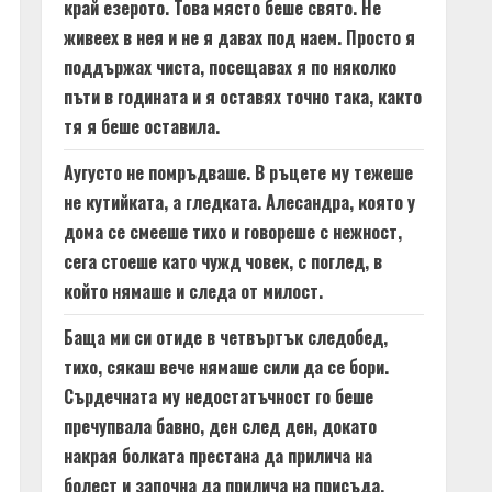
край езерото. Това място беше свято. Не
живеех в нея и не я давах под наем. Просто я
поддържах чиста, посещавах я по няколко
пъти в годината и я оставях точно така, както
тя я беше оставила.
Аугусто не помръдваше. В ръцете му тежеше
не кутийката, а гледката. Алесандра, която у
дома се смееше тихо и говореше с нежност,
сега стоеше като чужд човек, с поглед, в
който нямаше и следа от милост.
Баща ми си отиде в четвъртък следобед,
тихо, сякаш вече нямаше сили да се бори.
Сърдечната му недостатъчност го беше
пречупвала бавно, ден след ден, докато
накрая болката престана да прилича на
болест и започна да прилича на присъда.