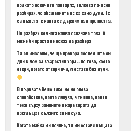
колкото повече го повтарях, толкова по-ясно
разбирах, че обещанията не са само думи. Те
са въжета, с които се държим над пропастта.
Не разбрах веднага какво означава това. А
може би просто не исках да разбера.
Тя си мислеше, че ще прекара последните си
дни в дом за възрастни хора… но това, което
откри, когато отвори очи, я остави без думи.
В църквата беше тихо, но не онова
спокойствие, което лекува, а тишина, която
тежи върху раменете и кара хората да
преглъщат сълзите си на сухо.
Когато майка ми почина, тя ми остави къщата