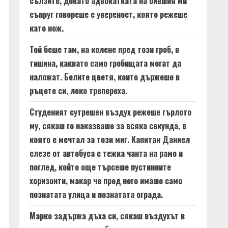
сълзите, докато адвокатката на бившия ми
съпруг говореше с увереност, която режеше
като нож.
Той беше там, на колене пред този гроб, в
тишина, каквато само гробищата могат да
наложат. Белите цветя, които държеше в
ръцете си, леко трепереха.
Студеният сутрешен въздух режеше гърлото
му, сякаш го наказваше за всяка секунда, в
която е мечтал за този миг. Капитан Даниел
слезе от автобуса с тежка чанта на рамо и
поглед, който още търсеше пустинните
хоризонти, макар че пред него имаше само
познатата улица и познатата ограда.
Марко задържа дъха си, сякаш въздухът в