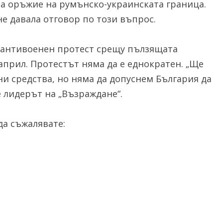
а оръжие на румънско-украинската граница.
е давала отговор по този въпрос.
в антивоенен протест срещу пълзящата
април. Протестът няма да е еднократен. „Ще
и средства, но няма да допуснем България да
е лидерът на „Възраждане“.
а съжалявате: