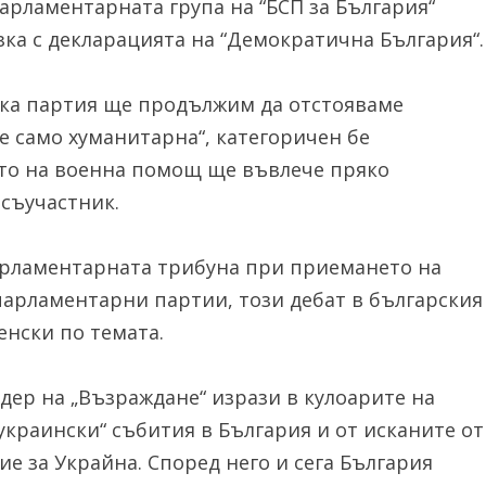
парламентарната група на “БСП за България“
зка с декларацията на “Демократична България“.
ска партия ще продължим да отстояваме
е само хуманитарна“, категоричен бе
ето на военна помощ ще въвлече пряко
 съучастник.
 парламентарната трибуна при приемането на
парламентарни партии, този дебат в българския
енски по темата.
дер на „Възраждане“ изрази в кулоарите на
украински“ събития в България и от исканите от
е за Украйна. Според него и сега България