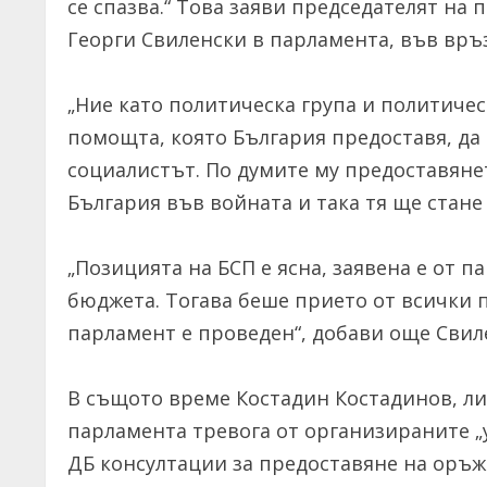
се спазва.“ Това заяви председателят на 
Георги Свиленски в парламента, във връ
„Ние като политическа група и политиче
помощта, която България предоставя, да 
социалистът. По думите му предоставян
България във войната и така тя ще стане
„Позицията на БСП е ясна, заявена е от
бюджета. Тогава беше прието от всички 
парламент е проведен“, добави още Свил
В същото време Костадин Костадинов, ли
парламента тревога от организираните „
ДБ консултации за предоставяне на оръжи