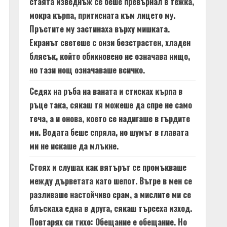
стаята изведнъж се беше превърнал в тежка,
мокра кърпа, притисната към лицето му.
Пръстите му застинаха върху мишката.
Екранът светеше с онзи безстрастен, хладен
блясък, който обикновено не означава нищо,
но тази нощ означаваше всичко.
Седях на ръба на ваната и стисках кърпа в
ръце така, сякаш тя можеше да спре не само
теча, а и онова, което се надигаше в гърдите
ми. Водата беше спряла, но шумът в главата
ми не искаше да млъкне.
Стоях и слушах как вятърът се промъкваше
между дърветата като шепот. Вътре в мен се
разливаше настойчиво срам, а мислите ми се
блъскаха една в друга, сякаш търсеха изход.
Повтарях си тихо: Обещание е обещание. Но