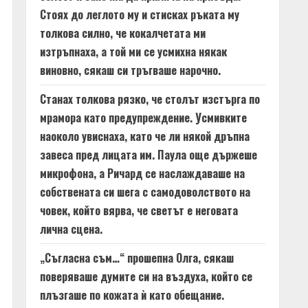
Стоях до леглото му и стисках ръката му
толкова силно, че кокалчетата ми
изтръпнаха, а той ми се усмихна някак
виновно, сякаш си тръгваше нарочно.
Станах толкова рязко, че столът изстърга по
мрамора като предупреждение. Усмивките
наоколо увиснаха, като че ли някой дръпна
завеса пред лицата им. Паула още държеше
микрофона, а Ричард се наслаждаваше на
собствената си шега с самодоволството на
човек, който вярва, че светът е неговата
лична сцена.
„Съгласна съм…“ прошепна Олга, сякаш
поверяваше думите си на въздуха, който се
плъзгаше по кожата ѝ като обещание.