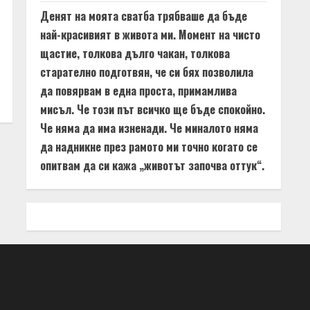
Денят на моята сватба трябваше да бъде
най-красивият в живота ми. Момент на чисто
щастие, толкова дълго чакан, толкова
старателно подготвян, че си бях позволила
да повярвам в една проста, примамлива
мисъл. Че този път всичко ще бъде спокойно.
Че няма да има изненади. Че миналото няма
да надникне през рамото ми точно когато се
опитвам да си кажа „животът започва оттук“.