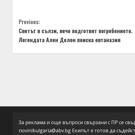
g
C
Previous:
Светът в сълзи, вече подготвят погребението.
o
Легендата Ален Делон поиска евтаназия
n
t
i
n
u
e
R
За реклама и още въпроси свързани с ПР се свърж
novinibulgaria@abv.bg
Екипът е готов да съдейс