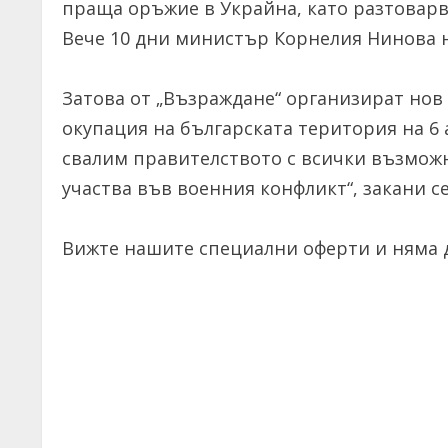
праща оръжие в Украйна, като разтоварв
Вече 10 дни министър Корнелия Нинова н
Затова от „Възраждане“ организират но
окупация на българската територия на 6 
свалим правителството с всички възможн
участва във военния конфликт“, закани с
Вижте нашите специални оферти и няма д
C
o
n