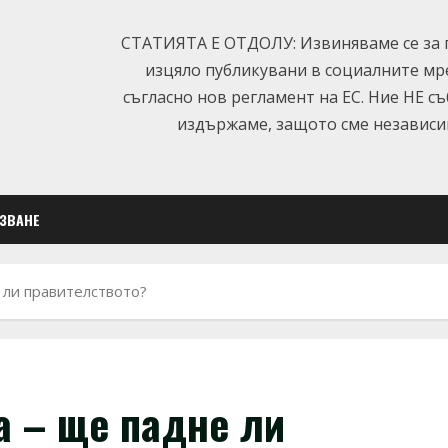
СТАТИЯТА Е ОТДОЛУ: Извиняваме се за п
изцяло публикувани в социалните мр
съгласно нов регламент на ЕС. Ние НЕ с
издържаме, защото сме независим
ЛЗВАНЕ
 ли правителството?
а – ще падне ли