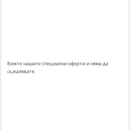
Вижте нашите специални оферти и няма да
съжалявате:
C
o
n
t