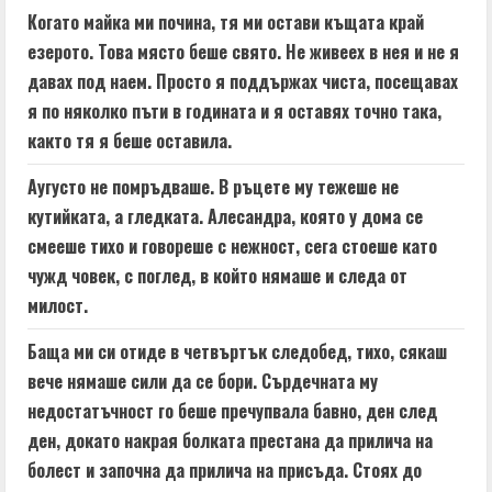
Когато майка ми почина, тя ми остави къщата край
езерото. Това място беше свято. Не живеех в нея и не я
давах под наем. Просто я поддържах чиста, посещавах
я по няколко пъти в годината и я оставях точно така,
както тя я беше оставила.
Аугусто не помръдваше. В ръцете му тежеше не
кутийката, а гледката. Алесандра, която у дома се
смееше тихо и говореше с нежност, сега стоеше като
чужд човек, с поглед, в който нямаше и следа от
милост.
Баща ми си отиде в четвъртък следобед, тихо, сякаш
вече нямаше сили да се бори. Сърдечната му
недостатъчност го беше пречупвала бавно, ден след
ден, докато накрая болката престана да прилича на
болест и започна да прилича на присъда. Стоях до