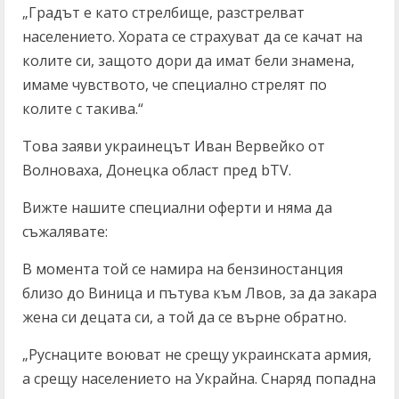
„Градът е като стрелбище, разстрелват
населението. Хората се страхуват да се качат на
колите си, защото дори да имат бели знамена,
имаме чувството, че специално стрелят по
колите с такива.“
Това заяви украинецът Иван Вервейко от
Волноваха, Донецка област пред bTV.
Вижте нашите специални оферти и няма да
съжалявате:
В момента той се намира на бензиностанция
близо до Виница и пътува към Лвов, за да закара
жена си децата си, а той да се върне обратно.
„Руснаците воюват не срещу украинската армия,
а срещу населението на Украйна. Снаряд попадна