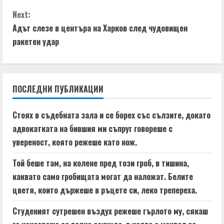
n
Next:
t
Адът слезе в центъра на Харков след чудовищен
ракетен удар
i
n
ПОСЛЕДНИ ПУБЛИКАЦИИ
u
e
Стоях в съдебната зала и се борех със сълзите, докато
адвокатката на бившия ми съпруг говореше с
R
увереност, която режеше като нож.
e
Той беше там, на колене пред този гроб, в тишина,
a
каквато само гробищата могат да наложат. Белите
цветя, които държеше в ръцете си, леко трепереха.
d
Студеният сутрешен въздух режеше гърлото му, сякаш
i