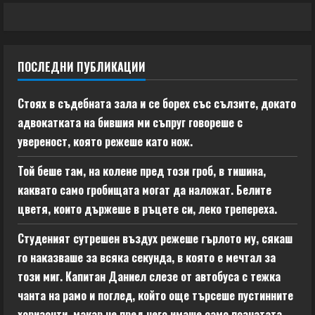
ПОСЛЕДНИ ПУБЛИКАЦИИ
Стоях в съдебната зала и се борех със сълзите, докато
адвокатката на бившия ми съпруг говореше с
увереност, която режеше като нож.
Той беше там, на колене пред този гроб, в тишина,
каквато само гробищата могат да наложат. Белите
цветя, които държеше в ръцете си, леко трепереха.
Студеният сутрешен въздух режеше гърлото му, сякаш
го наказваше за всяка секунда, в която е мечтал за
този миг. Капитан Даниел слезе от автобуса с тежка
чанта на рамо и поглед, който още търсеше пустинните
хоризонти, макар че пред него имаше само познатата