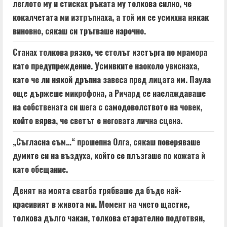
леглото му и стисках ръката му толкова силно, че
кокалчетата ми изтръпнаха, а той ми се усмихна някак
виновно, сякаш си тръгваше нарочно.
Станах толкова рязко, че столът изстърга по мрамора
като предупреждение. Усмивките наоколо увиснаха,
като че ли някой дръпна завеса пред лицата им. Паула
още държеше микрофона, а Ричард се наслаждаваше
на собствената си шега с самодоволството на човек,
който вярва, че светът е неговата лична сцена.
„Съгласна съм…“ прошепна Олга, сякаш поверяваше
думите си на въздуха, който се плъзгаше по кожата ѝ
като обещание.
Денят на моята сватба трябваше да бъде най-
красивият в живота ми. Момент на чисто щастие,
толкова дълго чакан, толкова старателно подготвян,