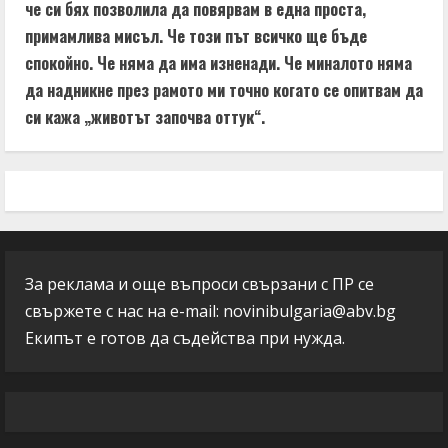
че си бях позволила да повярвам в една проста,
примамлива мисъл. Че този път всичко ще бъде
спокойно. Че няма да има изненади. Че миналото няма
да надникне през рамото ми точно когато се опитвам да
си кажа „животът започва оттук“.
За реклама и още въпроси свързани с ПР се
свържете с нас на e-mail:
novinibulgaria@abv.bg
Екипът е готов да съдейства при нужда.