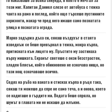
го наказваше за всяка секунда, в която е мечтал за
n
този миг. Капитан Даниел слезе от автобуса с тежка
чанта на рамо и поглед, който още търсеше пустинните
g
хоризонти, макар че пред него имаше само познатата
улица и познатата ограда.
Марко задържа дъха си, сякаш въздухът в стаята
изведнъж се беше превърнал в тежка, мокра кърпа,
притисната към лицето му. Пръстите му застинаха
върху мишката. Екранът светеше с онзи безстрастен,
хладен блясък, който обикновено не означава нищо, но
тази нощ означаваше всичко.
Седях на ръба на ваната и стисках кърпа в ръце така,
сякаш тя можеше да спре не само теча, а и онова, което
се надигаше в гърдите ми. Водата беше спряла, но
шумът в главата ми не искаше да млъкне.