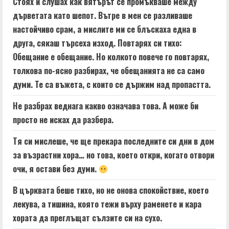
Стоях и слушах как вятърът се промъкваше между
дърветата като шепот. Вътре в мен се разливаше
настойчиво срам, а мислите ми се блъскаха една в
друга, сякаш търсеха изход. Повтарях си тихо:
Обещание е обещание. Но колкото повече го повтарях,
толкова по-ясно разбирах, че обещанията не са само
думи. Те са въжета, с които се държим над пропастта.
Не разбрах веднага какво означава това. А може би
просто не исках да разбера.
Тя си мислеше, че ще прекара последните си дни в дом
за възрастни хора… но това, което откри, когато отвори
очи, я остави без думи.
В църквата беше тихо, но не онова спокойствие, което
лекува, а тишина, която тежи върху раменете и кара
хората да преглъщат сълзите си на сухо.