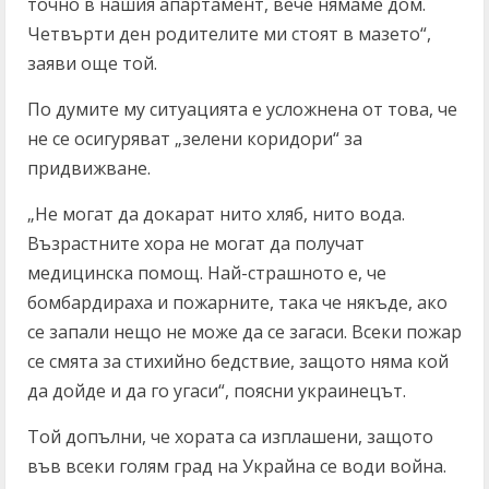
точно в нашия апартамент, вече нямаме дом.
Четвърти ден родителите ми стоят в мазето“,
заяви още той.
По думите му ситуацията е усложнена от това, че
не се осигуряват „зелени коридори“ за
придвижване.
„Не могат да докарат нито хляб, нито вода.
Възрастните хора не могат да получат
медицинска помощ. Най-страшното е, че
бомбардираха и пожарните, така че някъде, ако
се запали нещо не може да се загаси. Всеки пожар
се смята за стихийно бедствие, защото няма кой
да дойде и да го угаси“, поясни украинецът.
Той допълни, че хората са изплашени, защото
във всеки голям град на Украйна се води война.