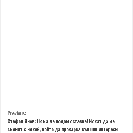
C
Previous:
Стефан Янев: Няма да подам оставка! Искат да ме
o
сменят с някой, който да прокарва външни интереси