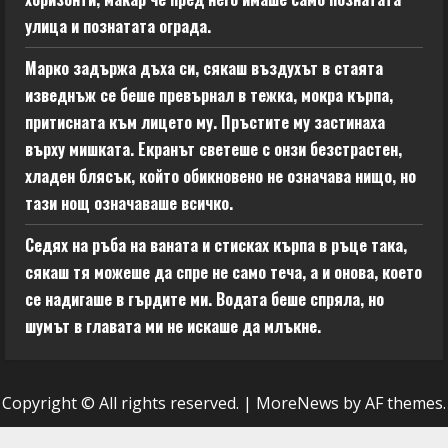
улица и познатата ограда.
Марко задържа дъха си, сякаш въздухът в стаята
изведнъж се беше превърнал в тежка, мокра кърпа,
притисната към лицето му. Пръстите му застинаха
върху мишката. Екранът светеше с онзи безстрастен,
хладен блясък, който обикновено не означава нищо, но
тази нощ означаваше всичко.
Седях на ръба на ваната и стисках кърпа в ръце така,
сякаш тя можеше да спре не само теча, а и онова, което
се надигаше в гърдите ми. Водата беше спряла, но
шумът в главата ми не искаше да млъкне.
Copyright © All rights reserved.
|
MoreNews
by AF themes.