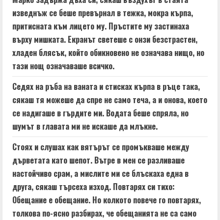
изведнъж се беше превърнал в тежка, мокра кърпа,
притисната към лицето му. Пръстите му застинаха
върху мишката. Екранът светеше с онзи безстрастен,
хладен блясък, който обикновено не означава нищо, но
тази нощ означаваше всичко.
Седях на ръба на ваната и стисках кърпа в ръце така,
сякаш тя можеше да спре не само теча, а и онова, което
се надигаше в гърдите ми. Водата беше спряла, но
шумът в главата ми не искаше да млъкне.
Стоях и слушах как вятърът се промъкваше между
дърветата като шепот. Вътре в мен се разливаше
настойчиво срам, а мислите ми се блъскаха една в
друга, сякаш търсеха изход. Повтарях си тихо:
Обещание е обещание. Но колкото повече го повтарях,
толкова по-ясно разбирах, че обещанията не са само