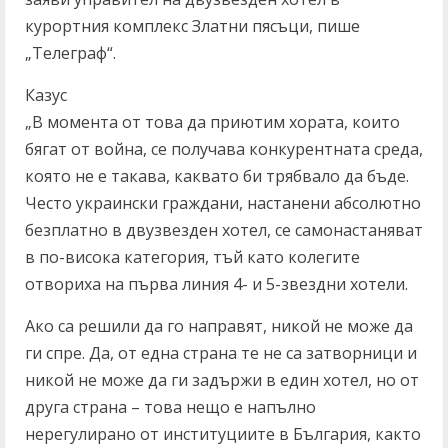
курортния комплекс Златни пясъци, пише
„Телеграф“.
Казус
„В момента от това да приютим хората, които
бягат от война, се получава конкурентната среда,
която не е такава, каквато би трябвало да бъде.
Често украински граждани, настанени абсолютно
безплатно в двузвезден хотел, се самонастаняват
в по-висока категория, тъй като колегите
отвориха на първа линия 4- и 5-звездни хотели.
Ако са решили да го направят, никой не може да
ги спре. Да, от една страна те не са затворници и
никой не може да ги задържи в един хотел, но от
друга страна – това нещо е напълно
нерегулирано от институциите в България, както