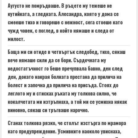
Аугусто не помръдваше. В ръцете му тежеше не
кутийката, а гледката. Алесандра, която у дома се
смееше тихо и говореше с нежност, сега стоеше като
чужд човек, с поглед, в който нямаше и следа от
милост.
Баща ми си отиде в четвъртък следобед, тихо, сякаш
вече нямаше сили да се бори. Сърдечната му
недостатъчност го беше пречупвала бавно, ден след
ден, докато накрая болката престана да прилича на
болест и започна да прилича на присъда. Стоях до
леглото му и стисках ръката му толкова силно, че
кокалчетата ми изтръпнаха, а той ми се усмихна някак
виновно, сякаш си тръгваше нарочно.
Станах толкова рязко, че столът изстърга по мрамора
като предупреждение. Усмивките наоколо увиснаха,