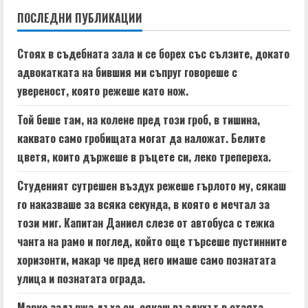
n
ПОСЛЕДНИ ПУБЛИКАЦИИ
u
Стоях в съдебната зала и се борех със сълзите, докато
e
адвокатката на бившия ми съпруг говореше с
увереност, която режеше като нож.
R
Той беше там, на колене пред този гроб, в тишина,
e
каквато само гробищата могат да наложат. Белите
a
цветя, които държеше в ръцете си, леко трепереха.
d
Студеният сутрешен въздух режеше гърлото му, сякаш
го наказваше за всяка секунда, в която е мечтал за
i
този миг. Капитан Даниел слезе от автобуса с тежка
n
чанта на рамо и поглед, който още търсеше пустинните
хоризонти, макар че пред него имаше само познатата
g
улица и познатата ограда.
Марко задържа дъха си, сякаш въздухът в стаята