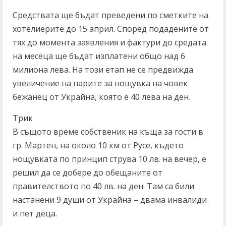
Средствата ще бъдат преведени по сметките на
хотелиерите до 15 април. Според подадените от
тях до момента заявления и фактури до средата
на месеца ще бъдат изплатени общо над 6
милиона лева. На този етап не се предвижда
увеличение на парите за нощувка на човек
бежанец от Украйна, която е 40 лева на ден.
Трик
В същото време собственик на къща за гости в
гр. Мартен, на около 10 км от Русе, където
нощувката по принцип струва 10 лв. на вечер, е
решил да се добере до обещаните от
правителството по 40 лв. на ден. Там са били
настанени 9 души от Украйна – двама инвалиди
и пет деца.