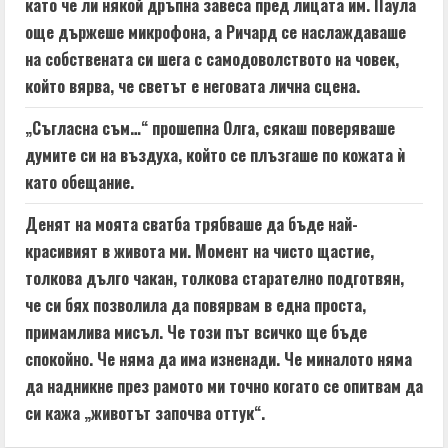
като че ли някой дръпна завеса пред лицата им. Паула
още държеше микрофона, а Ричард се наслаждаваше
на собствената си шега с самодоволството на човек,
който вярва, че светът е неговата лична сцена.
„Съгласна съм…“ прошепна Олга, сякаш поверяваше
думите си на въздуха, който се плъзгаше по кожата ѝ
като обещание.
Денят на моята сватба трябваше да бъде най-
красивият в живота ми. Момент на чисто щастие,
толкова дълго чакан, толкова старателно подготвян,
че си бях позволила да повярвам в една проста,
примамлива мисъл. Че този път всичко ще бъде
спокойно. Че няма да има изненади. Че миналото няма
да надникне през рамото ми точно когато се опитвам да
си кажа „животът започва оттук“.