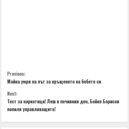
u
e
R
e
a
d
i
C
Previous:
Майка умря на път за кръщенето на бебето си
n
o
Next:
g
n
Тест за наркотици! Леш в почивния ден, Бойко Борисов
t
попиля управляващите!
i