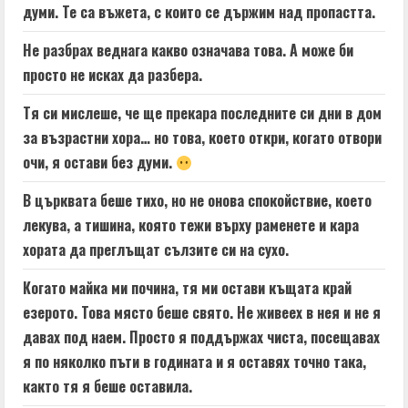
думи. Те са въжета, с които се държим над пропастта.
Не разбрах веднага какво означава това. А може би
просто не исках да разбера.
Тя си мислеше, че ще прекара последните си дни в дом
за възрастни хора… но това, което откри, когато отвори
очи, я остави без думи.
В църквата беше тихо, но не онова спокойствие, което
лекува, а тишина, която тежи върху раменете и кара
хората да преглъщат сълзите си на сухо.
Когато майка ми почина, тя ми остави къщата край
езерото. Това място беше свято. Не живеех в нея и не я
давах под наем. Просто я поддържах чиста, посещавах
я по няколко пъти в годината и я оставях точно така,
както тя я беше оставила.