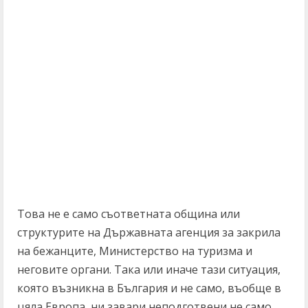
Това не е само съответната община или
структурите на Държавната агенция за закрила
на бежанците, Министерство на туризма и
неговите органи. Така или иначе тази ситуация,
която възникна в България и не само, въобще в
цяла Европа, ни завари неподготвени не само