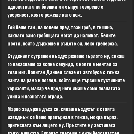
адвокатката на бившия ми съпруг говореше с
увереност, която режеше като нож.
Той беше там, на колене пред този гроб, в тишина,
каквато само гробищата могат да наложат. Белите
цветя, които държеше в ръцете си, леко трепереха.
Студеният сутрешен въздух режеше гърлото му, сякаш
го наказваше за всяка секунда, в която е мечтал за
този миг. Капитан Даниел слезе от автобуса с тежка
чанта на рамо и поглед, който още търсеше пустинните
хоризонти, макар че пред него имаше само познатата
улица и познатата ограда.
Марко задържа дъха си, сякаш въздухът в стаята
изведнъж се беше превърнал в тежка, мокра кърпа,
притисната към лицето му. Пръстите му застинаха
върху мишката. Екранът светеше с онзи безстрастен,