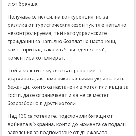
и от бранша.
Получава се нелоялна конкуренция, но за
разлика от туристическия сезон тук тя е напълно
неконтролируема, тъй като украинските
гражданин са напълно безплатно настанени,
както при нас, така и в 5-звезден хотел“,
коментира хотелиерът.
Той и колегите му очакват решение от
държавата, ако има някакъв начин украинските
бежанци, които са настанени в хотел или къща за
гости, да се ограничават и да не се местят
безразборно в други хотели.
Над 130 са хотелите, подслонили бягащи от
войната в Украйна, които до момента са подали
заявления за подпомагане от държавата.