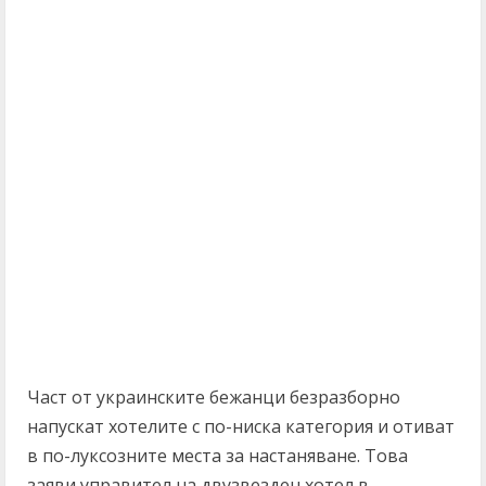
Част от украинските бежанци безразборно
напускат хотелите с по-ниска категория и отиват
в по-луксозните места за настаняване. Това
заяви управител на двузвезден хотел в