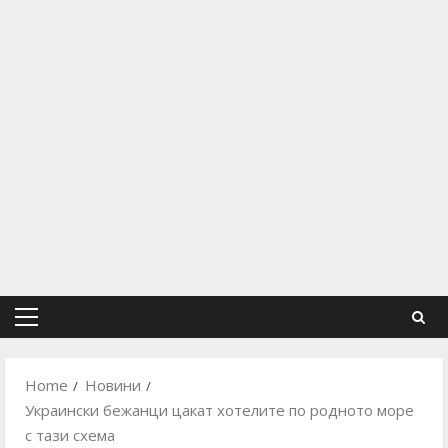
Primary
Menu
Home
Новини
Украински бежанци цакат хотелите по родното море
с тази схема