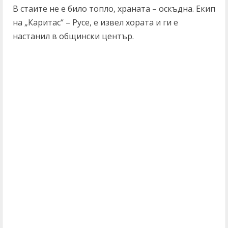
В стаите не е било топло, храната – оскъдна. Екип
на „Каритас“ – Русе, е извел хората и ги е
настанил в общински център.