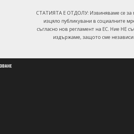
СТАТИЯТА Е ОТДОЛУ: Извиняваме се за п
изцяло публикувани в социалните мр
съгласно нов регламент на ЕС. Ние НЕ с
издържаме, защото сме независим
ЛЗВАНЕ