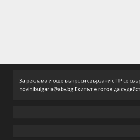
u
e
R
e
a
d
i
За реклама и още въпроси свързани с ПР се свърж
novinibulgaria@abv.bg
Екипът е готов да съдейс
n
g