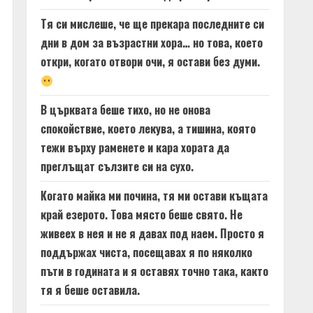
Тя си мислеше, че ще прекара последните си
дни в дом за възрастни хора… но това, което
откри, когато отвори очи, я остави без думи.
В църквата беше тихо, но не онова
спокойствие, което лекува, а тишина, която
тежи върху раменете и кара хората да
преглъщат сълзите си на сухо.
Когато майка ми почина, тя ми остави къщата
край езерото. Това място беше свято. Не
живеех в нея и не я давах под наем. Просто я
поддържах чиста, посещавах я по няколко
пъти в годината и я оставях точно така, както
тя я беше оставила.