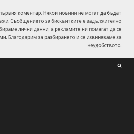
ървия коментар. Някои новини не могат да бъдат
ежи. Съобщението за бисквитките е задължително
ъбираме лични данни, а рекламите ни помагат да се
и. Благодарим за разбирането и се извиняваме за
неудобството.