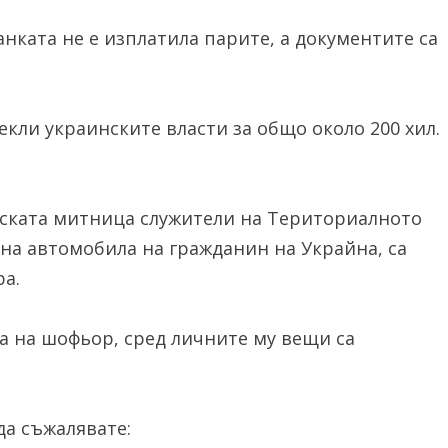
анката не е изплатила парите, а документите са
екли украинските власти за общо около 200 хил.
тската митница служители на Териториалното
 на автомобила на гражданин на Украйна, са
ра.
а на шофьор, сред личните му вещи са
а съжалявате: