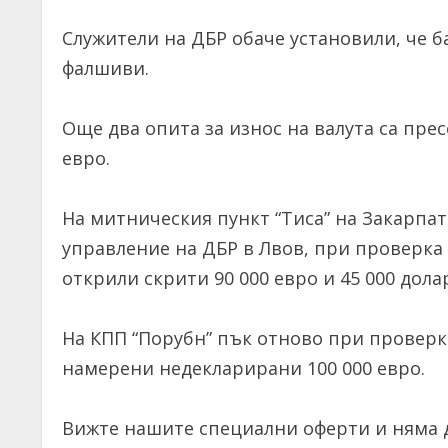
Служители на ДБР обаче установили, че б
фалшиви.
Още два опита за износ на валута са прес
евро.
На митническия пункт “Тиса” на Закарпа
управление на ДБР в Лвов, при проверка
открили скрити 90 000 евро и 45 000 дола
На КПП “Порубн” пък отново при проверк
намерени недекларирани 100 000 евро.
Вижте нашите специални оферти и няма д