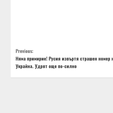
C
Previous:
Няма примирие! Русия извъртя страшен номер 
o
Украйна. Удрят още по-силно
n
t
i
n