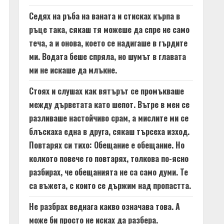
Седях на ръба на ваната и стисках кърпа в
ръце така, сякаш тя можеше да спре не само
теча, а и онова, което се надигаше в гърдите
ми. Водата беше спряла, но шумът в главата
ми не искаше да млъкне.
Стоях и слушах как вятърът се промъкваше
между дърветата като шепот. Вътре в мен се
разливаше настойчиво срам, а мислите ми се
блъскаха една в друга, сякаш търсеха изход.
Повтарях си тихо: Обещание е обещание. Но
колкото повече го повтарях, толкова по-ясно
разбирах, че обещанията не са само думи. Те
са въжета, с които се държим над пропастта.
Не разбрах веднага какво означава това. А
може би просто не исках да разбера.