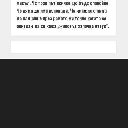
мисъл. Че този път всичко ще бъде спокойно.
Че няма да има изненади. Че миналото няма
да надникне през рамото ми точно когато се
опитвам да си кажа „животът започва оттук“.