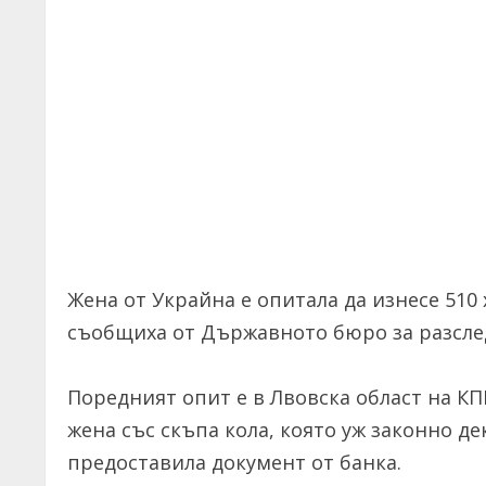
Жена от Украйна е опитала да изнесе 510 
съобщиха от Държавното бюро за разсле
Поредният опит е в Лвовска област на КПП
жена със скъпа кола, която уж законно де
предоставила документ от банка.