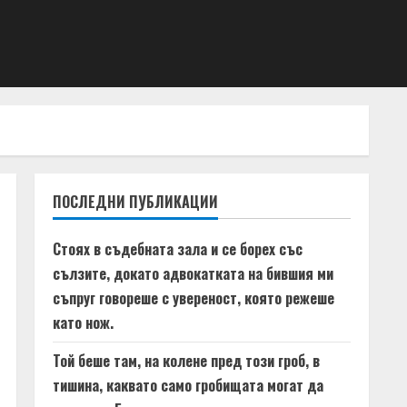
ПОСЛЕДНИ ПУБЛИКАЦИИ
Стоях в съдебната зала и се борех със
сълзите, докато адвокатката на бившия ми
съпруг говореше с увереност, която режеше
като нож.
Той беше там, на колене пред този гроб, в
тишина, каквато само гробищата могат да