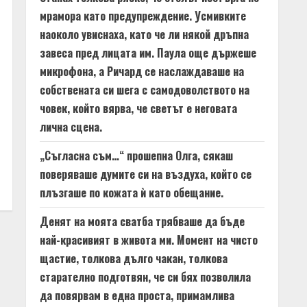
мрамора като предупреждение. Усмивките
наоколо увиснаха, като че ли някой дръпна
завеса пред лицата им. Паула още държеше
микрофона, а Ричард се наслаждаваше на
собствената си шега с самодоволството на
човек, който вярва, че светът е неговата
лична сцена.
„Съгласна съм…“ прошепна Олга, сякаш
поверяваше думите си на въздуха, който се
плъзгаше по кожата ѝ като обещание.
Денят на моята сватба трябваше да бъде
най-красивият в живота ми. Момент на чисто
щастие, толкова дълго чакан, толкова
старателно подготвян, че си бях позволила
да повярвам в една проста, примамлива