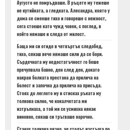
Аугусто не помръдваше. В ръцете му тежеше
не кутийката, а гледката. Алесандра, която у
дома се смееше тихо и говореше с нежност,
сега стоеше като чужд човек, с поглед, в
който нямаше и следа от милост.
Баща ми си отиде в четвъртък следобед,
тихо, сякаш вече нямаше сили да се бори.
Сърдечната му недостатъчност го беше
пречупвала бавно, ден след ден, докато
накрая болката престана да прилича на
болест и започна да прилича на присъда.
Стоях до леглото му и стисках ръката му
толкова силно, че кокалчетата ми
изтръпнаха, а той ми се усмихна някак
виновно, сякаш си тръгваше нарочно.
Станах толкова рязко, че столът изстърга по