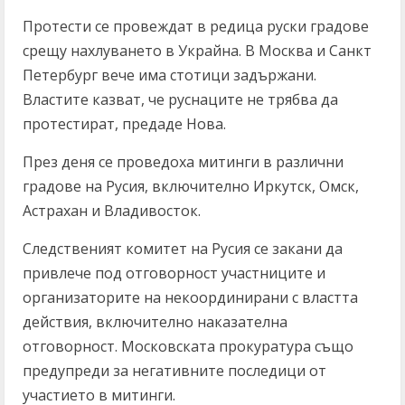
Протести се провеждат в редица руски градове
срещу нахлуването в Украйна. В Москва и Санкт
Петербург вече има стотици задържани.
Властите казват, че руснаците не трябва да
протестират, предаде Нова.
През деня се проведоха митинги в различни
градове на Русия, включително Иркутск, Омск,
Астрахан и Владивосток.
Следственият комитет на Русия се закани да
привлече под отговорност участниците и
организаторите на некоординирани с властта
действия, включително наказателна
отговорност. Московската прокуратура също
предупреди за негативните последици от
участието в митинги.