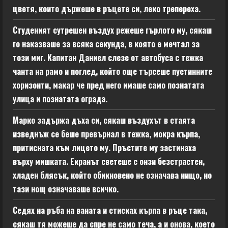
цветя, които държеше в ръцете си, леко трепереха.
Студеният сутрешен въздух режеше гърлото му, сякаш
го наказваше за всяка секунда, в която е мечтал за
този миг. Капитан Даниел слезе от автобуса с тежка
чанта на рамо и поглед, който още търсеше пустинните
хоризонти, макар че пред него имаше само познатата
улица и познатата ограда.
Марко задържа дъха си, сякаш въздухът в стаята
изведнъж се беше превърнал в тежка, мокра кърпа,
притисната към лицето му. Пръстите му застинаха
върху мишката. Екранът светеше с онзи безстрастен,
хладен блясък, който обикновено не означава нищо, но
тази нощ означаваше всичко.
Седях на ръба на ваната и стисках кърпа в ръце така,
сякаш тя можеше да спре не само теча, а и онова, което