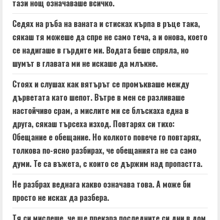
тази нощ означаваше всичко.
Седях на ръба на ваната и стисках кърпа в ръце така,
сякаш тя можеше да спре не само теча, а и онова, което
се надигаше в гърдите ми. Водата беше спряла, но
шумът в главата ми не искаше да млъкне.
Стоях и слушах как вятърът се промъкваше между
дърветата като шепот. Вътре в мен се разливаше
настойчиво срам, а мислите ми се блъскаха една в
друга, сякаш търсеха изход. Повтарях си тихо:
Обещание е обещание. Но колкото повече го повтарях,
толкова по-ясно разбирах, че обещанията не са само
думи. Те са въжета, с които се държим над пропастта.
Не разбрах веднага какво означава това. А може би
просто не исках да разбера.
Тя си мислеше, че ще прекара последните си дни в дом