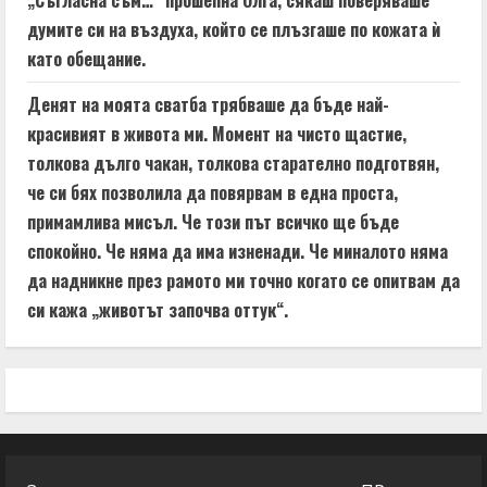
„Съгласна съм…“ прошепна Олга, сякаш поверяваше
думите си на въздуха, който се плъзгаше по кожата ѝ
като обещание.
Денят на моята сватба трябваше да бъде най-
красивият в живота ми. Момент на чисто щастие,
толкова дълго чакан, толкова старателно подготвян,
че си бях позволила да повярвам в една проста,
примамлива мисъл. Че този път всичко ще бъде
спокойно. Че няма да има изненади. Че миналото няма
да надникне през рамото ми точно когато се опитвам да
си кажа „животът започва оттук“.