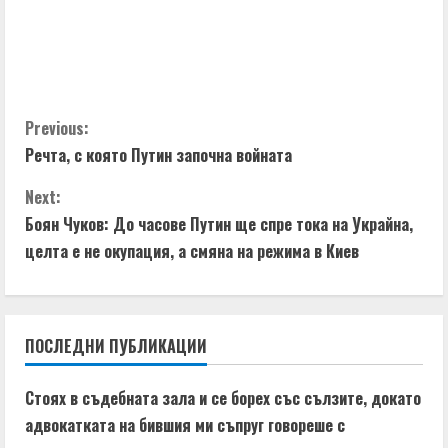
C
Previous:
Речта, с която Путин започна войната
o
Next:
n
Боян Чуков: До часове Путин ще спре тока на Украйна,
t
целта е не окупация, а смяна на режима в Киев
i
n
ПОСЛЕДНИ ПУБЛИКАЦИИ
u
Стоях в съдебната зала и се борех със сълзите, докато
e
адвокатката на бившия ми съпруг говореше с