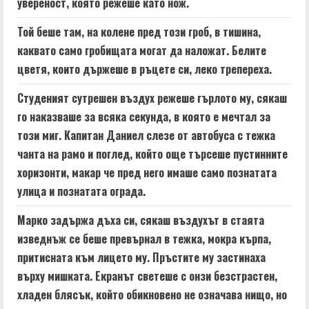
увереност, която режеше като нож.
R
Той беше там, на колене пред този гроб, в тишина,
e
каквато само гробищата могат да наложат. Белите
a
цветя, които държеше в ръцете си, леко трепереха.
d
Студеният сутрешен въздух режеше гърлото му, сякаш
го наказваше за всяка секунда, в която е мечтал за
i
този миг. Капитан Даниел слезе от автобуса с тежка
n
чанта на рамо и поглед, който още търсеше пустинните
хоризонти, макар че пред него имаше само познатата
g
улица и познатата ограда.
Марко задържа дъха си, сякаш въздухът в стаята
изведнъж се беше превърнал в тежка, мокра кърпа,
притисната към лицето му. Пръстите му застинаха
върху мишката. Екранът светеше с онзи безстрастен,
хладен блясък, който обикновено не означава нищо, но