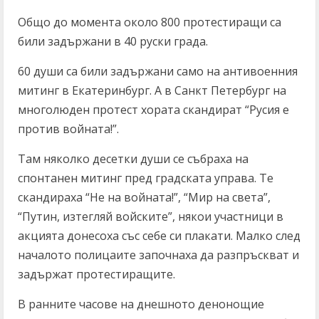
Общо до момента около 800 протестиращи са
били задържани в 40 руски града.
​60 души са били задържани само на антивоенния
митинг в Екатеринбург. А в Санкт Петербург на
многолюден протест хората скандират “Русия е
против войната!”.
Там няколко десетки души се събраха на
спонтанен митинг пред градската управа. Те
скандираха “Не на войната!”, “Мир на света”,
“Путин, изтегляй войските”, някои участници в
акцията донесоха със себе си плакати. Малко след
началото полицаите започнаха да разпръскват и
задържат протестиращите.
В ранните часове на днешното денонощие