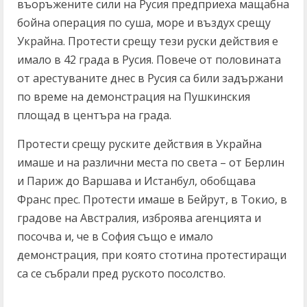
въоръжените сили на Русия предприеха мащабна
бойна операция по суша, море и въздух срещу
Украйна. Протести срещу тези руски действия е
имало в 42 града в Русия. Повече от половината
от арестуваните днес в Русия са били задържани
по време на демонстрация на Пушкинския
площад в центъра на града.
Протести срещу руските действия в Украйна
имаше и на различни места по света – от Берлин
и Париж до Варшава и Истанбул, обобщава
Франс прес. Протести имаше в Бейрут, в Токио, в
градове на Австралия, изброява агенцията и
посочва и, че в София също е имало
демонстрация, при която стотина протестиращи
са се събрали пред руското посолство.