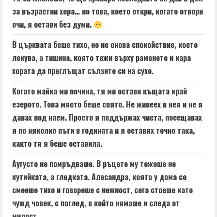
за възрастни хора… но това, което откри, когато отвори
очи, я остави без думи.
В църквата беше тихо, но не онова спокойствие, което
лекува, а тишина, която тежи върху раменете и кара
хората да преглъщат сълзите си на сухо.
Когато майка ми почина, тя ми остави къщата край
езерото. Това място беше свято. Не живеех в нея и не я
давах под наем. Просто я поддържах чиста, посещавах
я по няколко пъти в годината и я оставях точно така,
както тя я беше оставила.
Аугусто не помръдваше. В ръцете му тежеше не
кутийката, а гледката. Алесандра, която у дома се
смееше тихо и говореше с нежност, сега стоеше като
чужд човек, с поглед, в който нямаше и следа от
милост.