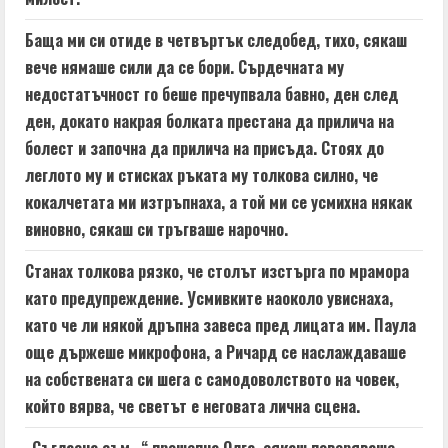
Баща ми си отиде в четвъртък следобед, тихо, сякаш
вече нямаше сили да се бори. Сърдечната му
недостатъчност го беше пречупвала бавно, ден след
ден, докато накрая болката престана да прилича на
болест и започна да прилича на присъда. Стоях до
леглото му и стисках ръката му толкова силно, че
кокалчетата ми изтръпнаха, а той ми се усмихна някак
виновно, сякаш си тръгваше нарочно.
Станах толкова рязко, че столът изстърга по мрамора
като предупреждение. Усмивките наоколо увиснаха,
като че ли някой дръпна завеса пред лицата им. Паула
още държеше микрофона, а Ричард се наслаждаваше
на собствената си шега с самодоволството на човек,
който вярва, че светът е неговата лична сцена.