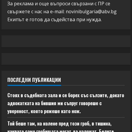
За реклама и още въпроси свързани с ПР се
свържете с нас на e-mail:
novinibulgaria@abv.bg
Екипът е готов да съдейства при нужда.
ПОСЛЕДНИ ПУБЛИКАЦИИ
Стоях в съдебната зала и се борех със сълзите, докато
адвокатката на бившия ми съпруг говореше с
увереност, която режеше като нож.
Той беше там, на колене пред този гроб, в тишина,
каквато само гробищата могат да наложат. Белите