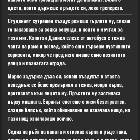
цветя, които държеше в ръцете си, леко трепереха.
Студеният сутрешен въздух режеше гърлото му, сякаш
го наказваше за всяка секунда, в която е мечтал за
този миг. Капитан Даниел слезе от автобуса с тежка
чанта на рамо и поглед, който още търсеше пустинните
хоризонти, макар че пред него имаше само познатата
улица и познатата ограда.
Марко задържа дъха си, сякаш въздухът в стаята
изведнъж се беше превърнал в тежка, мокра кърпа,
притисната към лицето му. Пръстите му застинаха
върху мишката. Екранът светеше с онзи безстрастен,
хладен блясък, който обикновено не означава нищо, но
тази нощ означаваше всичко.
Седях на ръба на ваната и стисках кърпа в ръце така,
сякаш тя можеше да спре не само теча, а и онова, което