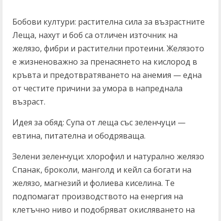
Бобови култури: растителна сила за възрастните
Леща, нахут и боб са отличен източник на
желязо, фибри и растителни протеини. Желязото
е жизненоважно за пренасянето на кислород в
кръвта и предотвратяването на анемия — една
от честите причини за умора в напреднала
възраст.
Идея за обяд: Супа от леща със зеленчуци —
евтина, питателна и ободряваща.
Зелени зеленчуци: хлорофил и натурално желязо
Спанак, броколи, манголд и кейл са богати на
желязо, магнезий и фолиева киселина. Те
подпомагат производството на енергия на
клетъчно ниво и подобряват окисляването на