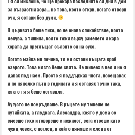
Тя си мислеше, че ще прекара последните си дни в дом
за възрастни хора… но това, което откри, когато отвори
очи, я остави без думи.
В църквата беше тихо, но не онова спокойствие, което
лекува, а тишина, която тежи върху раменете и кара
хората да преглъщат сълзите си на сухо.
Когато майка ми почина, тя ми остави къщата край
езерото. Това място беше свято. Не живеех в нея и не я
давах под наем. Просто я поддържах чиста, посещавах
я по няколко пъти в годината и я оставях точно така,
както тя я беше оставила.
Аугусто не помръдваше. В ръцете му тежеше не
кутийката, а гледката. Алесандра, която у дома се
смееше тихо и говореше с нежност, сега стоеше като
чужд човек, с поглед, в който нямаше и следа от