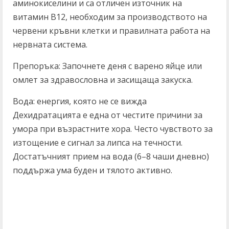
аминокиселини и са отличен източник на
витамин B12, необходим за производството на
червени кръвни клетки и правилната работа на
нервната система.
Препоръка: Започнете деня с варено яйце или
омлет за здравословна и засищаща закуска.
Вода: енергия, която не се вижда
Дехидратацията е една от честите причини за
умора при възрастните хора. Често чувството за
изтощение е сигнал за липса на течности.
Достатъчният прием на вода (6–8 чаши дневно)
поддържа ума буден и тялото активно.