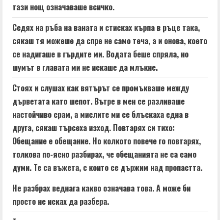
тази нощ означаваше всичко.
Седях на ръба на ваната и стисках кърпа в ръце така,
сякаш тя можеше да спре не само теча, а и онова, което
се надигаше в гърдите ми. Водата беше спряла, но
шумът в главата ми не искаше да млъкне.
Стоях и слушах как вятърът се промъкваше между
дърветата като шепот. Вътре в мен се разливаше
настойчиво срам, а мислите ми се блъскаха една в
друга, сякаш търсеха изход. Повтарях си тихо:
Обещание е обещание. Но колкото повече го повтарях,
толкова по-ясно разбирах, че обещанията не са само
думи. Те са въжета, с които се държим над пропастта.
Не разбрах веднага какво означава това. А може би
просто не исках да разбера.