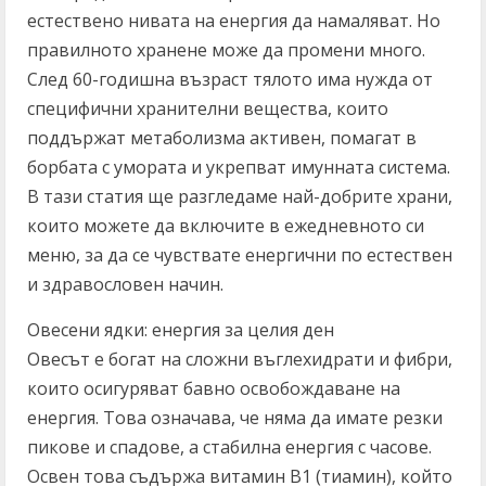
естествено нивата на енергия да намаляват. Но
правилното хранене може да промени много.
След 60-годишна възраст тялото има нужда от
специфични хранителни вещества, които
поддържат метаболизма активен, помагат в
борбата с умората и укрепват имунната система.
В тази статия ще разгледаме най-добрите храни,
които можете да включите в ежедневното си
меню, за да се чувствате енергични по естествен
и здравословен начин.
Овесени ядки: енергия за целия ден
Овесът е богат на сложни въглехидрати и фибри,
които осигуряват бавно освобождаване на
енергия. Това означава, че няма да имате резки
пикове и спадове, а стабилна енергия с часове.
Освен това съдържа витамин B1 (тиамин), който