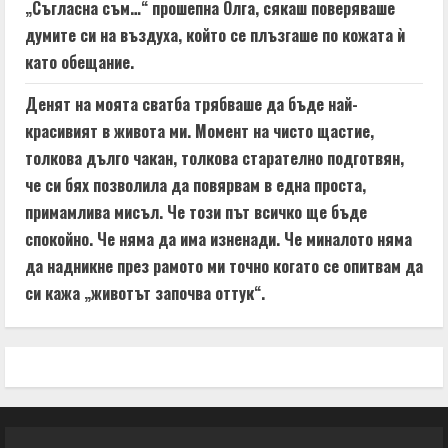
„Съгласна съм…“ прошепна Олга, сякаш поверяваше
думите си на въздуха, който се плъзгаше по кожата ѝ
като обещание.
Денят на моята сватба трябваше да бъде най-
красивият в живота ми. Момент на чисто щастие,
толкова дълго чакан, толкова старателно подготвян,
че си бях позволила да повярвам в една проста,
примамлива мисъл. Че този път всичко ще бъде
спокойно. Че няма да има изненади. Че миналото няма
да надникне през рамото ми точно когато се опитвам да
си кажа „животът започва оттук“.