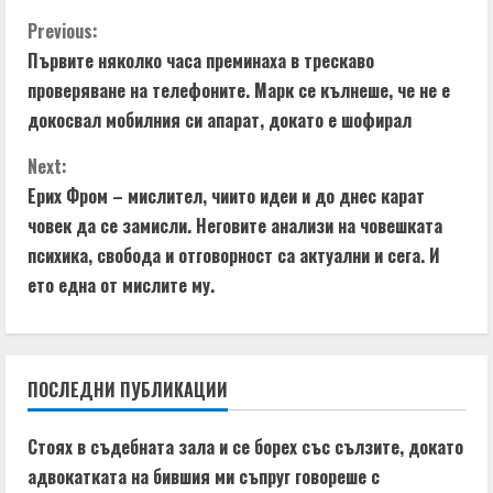
C
Previous:
Първите няколко часа преминаха в трескаво
o
проверяване на телефоните. Марк се кълнеше, че не е
n
докосвал мобилния си апарат, докато е шофирал
t
Next:
Ерих Фром – мислител, чиито идеи и до днес карат
i
човек да се замисли. Неговите анализи на човешката
психика, свобода и отговорност са актуални и сега. И
n
ето една от мислите му.
u
e
ПОСЛЕДНИ ПУБЛИКАЦИИ
R
e
Стоях в съдебната зала и се борех със сълзите, докато
адвокатката на бившия ми съпруг говореше с