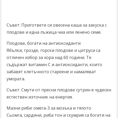
Съвет: Пригответе си овесена каша за закуска с
плодове и една лъжица чиа или ленено семе.
Плодове, богати на антиоксиданти
Ябълки, грозде, горски плодове и цитруси са
отличен избор за хора над 60 години. Те
съдържат витамин C и антиоксиданти, които
забавят клетъчното стареене и намаляват
умората.
Съвет: Смути от пресни плодове сутрин е чудесен
естествен източник на енергия.
Мазни риби: омега-3 за мозъка и тялото
Сьомга, сардини, риба тон и скумрия са богати на