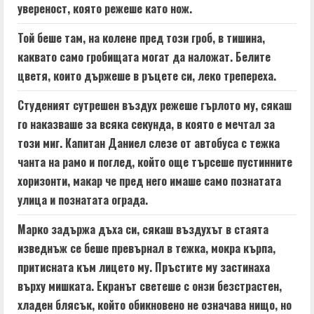
a
увереност, която режеше като нож.
d
Той беше там, на колене пред този гроб, в тишина,
i
каквато само гробищата могат да наложат. Белите
цветя, които държеше в ръцете си, леко трепереха.
n
Студеният сутрешен въздух режеше гърлото му, сякаш
g
го наказваше за всяка секунда, в която е мечтал за
този миг. Капитан Даниел слезе от автобуса с тежка
чанта на рамо и поглед, който още търсеше пустинните
хоризонти, макар че пред него имаше само познатата
улица и познатата ограда.
Марко задържа дъха си, сякаш въздухът в стаята
изведнъж се беше превърнал в тежка, мокра кърпа,
притисната към лицето му. Пръстите му застинаха
върху мишката. Екранът светеше с онзи безстрастен,
хладен блясък, който обикновено не означава нищо, но