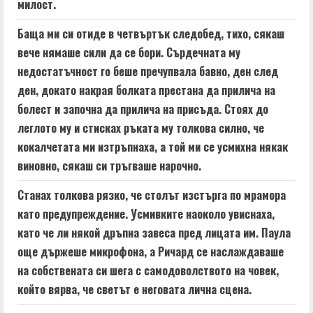
милост.
Баща ми си отиде в четвъртък следобед, тихо, сякаш
вече нямаше сили да се бори. Сърдечната му
недостатъчност го беше пречупвала бавно, ден след
ден, докато накрая болката престана да прилича на
болест и започна да прилича на присъда. Стоях до
леглото му и стисках ръката му толкова силно, че
кокалчетата ми изтръпнаха, а той ми се усмихна някак
виновно, сякаш си тръгваше нарочно.
Станах толкова рязко, че столът изстърга по мрамора
като предупреждение. Усмивките наоколо увиснаха,
като че ли някой дръпна завеса пред лицата им. Паула
още държеше микрофона, а Ричард се наслаждаваше
на собствената си шега с самодоволството на човек,
който вярва, че светът е неговата лична сцена.