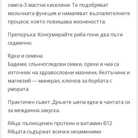
омега-3 мастни киселини. Те подобряват
мозъчната функция и намаляват възпалителните
процеси, което повишава жизнеността.
Препоръка: Консумирайте риба поне два пъти
седмично.
Ядки и семена
Бадеми, слънчогледови семки, орехи и чиа са
източник на здравословни мазнини, белтъчини и
магнезий — минерал, ключов за борбата с
умората.
Практичен съвет: Дръжте шепа ядки в чантата си
за междинна закуска.
Яйца: пълноценен протеин и витамин B12
Яйцата съдържат всички незаменими