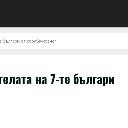
е българи от кораба-ковчег
телата на 7-те българи