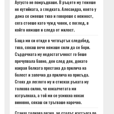
Аугусто не помръдваше. В ръцете му тежеше
не кутийката, а гледката. Алесандра, която у
дома се смееше тихо и говореше с нежност,
сега стоеше като чужд човек, с поглед, в
който нямаше и следа от милост.
Баща ми си отиде в четвъртък следобед,
тихо, сякаш вече нямаше сили да се бори.
Сърдечната му недостатъчност го беше
пречупвала бавно, ден след ден, докато
накрая болката престана да прилича на
болест и започна да прилича на присъда.
Стоях до леглото му и стисках ръката му
толкова силно, че кокалчетата ми
изтръпнаха, а той ми се усмихна някак
виновно, сякаш си тръгваше нарочно.
Станах толкова рязко, че столът изстърга по