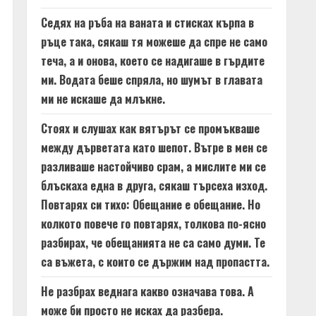
Седях на ръба на ваната и стисках кърпа в
ръце така, сякаш тя можеше да спре не само
теча, а и онова, което се надигаше в гърдите
ми. Водата беше спряла, но шумът в главата
ми не искаше да млъкне.
Стоях и слушах как вятърът се промъкваше
между дърветата като шепот. Вътре в мен се
разливаше настойчиво срам, а мислите ми се
блъскаха една в друга, сякаш търсеха изход.
Повтарях си тихо: Обещание е обещание. Но
колкото повече го повтарях, толкова по-ясно
разбирах, че обещанията не са само думи. Те
са въжета, с които се държим над пропастта.
Не разбрах веднага какво означава това. А
може би просто не исках да разбера.