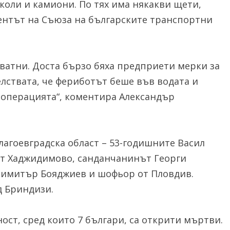
коли и камиони. По тях има някакви щети,
дентът на Съюза на българските транспортни
кватни. Доста бързо бяха предприети мерки за
елствата, че фериботът беше във водата и
операцията“, коментира Александър
лагоевградска област – 53-годишните Васил
от Хаджидимово, санданчанинът Георги
Димитър Бояджиев и шофьор от Пловдив.
д Бриндизи.
ност, сред които 7 българи, са открити мъртви.