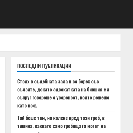
ПОСЛЕДНИ ПУБЛИКАЦИИ
Стоях в съдебната зала и се борех със
сълзите, докато адвокатката на бившия ми
съпруг говореше с увереност, която режеше
като нож.
Той беше там, на колене пред този гроб, в
тишина, каквато само гробищата могат да