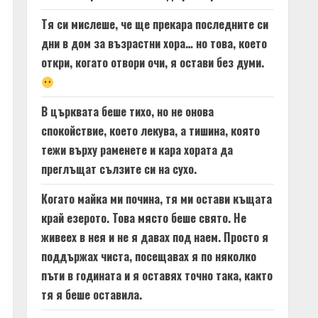
Тя си мислеше, че ще прекара последните си
дни в дом за възрастни хора… но това, което
откри, когато отвори очи, я остави без думи.
В църквата беше тихо, но не онова
спокойствие, което лекува, а тишина, която
тежи върху раменете и кара хората да
преглъщат сълзите си на сухо.
Когато майка ми почина, тя ми остави къщата
край езерото. Това място беше свято. Не
живеех в нея и не я давах под наем. Просто я
поддържах чиста, посещавах я по няколко
пъти в годината и я оставях точно така, както
тя я беше оставила.