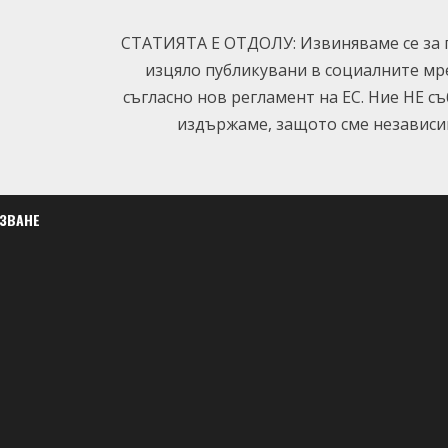
СТАТИЯТА Е ОТДОЛУ: Извиняваме се за п
изцяло публикувани в социалните мр
съгласно нов регламент на ЕС. Ние НЕ с
издържаме, защото сме независим
ЛЗВАНЕ