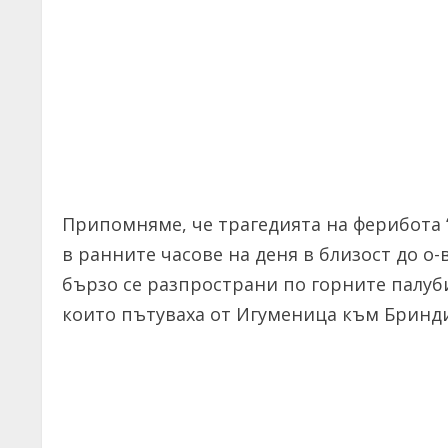
Припомняме, че трагедията на ферибота 
в ранните часове на деня в близост до о-
бързо се разпространи по горните палуби
които пътуваха от Игуменица към Бринди