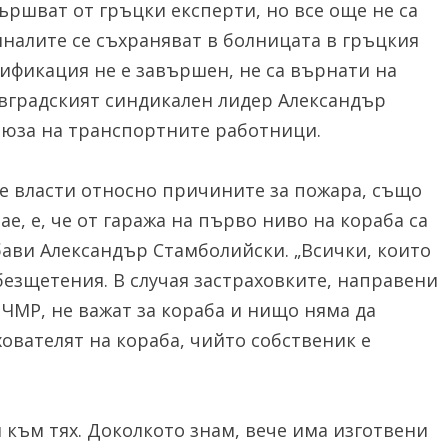
ършват от гръцки експерти, но все още не са
иналите се съхраняват в болницата в гръцкия
тификация не е завършен, не са върнати на
оевградският синдикален лидер Александър
ъюза на транспортните работници.
те власти относно причините за пожара, също
ае, е, че от гаража на първо ниво на кораба са
бави Александър Стамболийски. „Всички, които
безщетения. В случая застраховките, направени
 ЧМР, не важат за кораба и нищо няма да
хователят на кораба, чийто собственик е
към тях. Доколкото знам, вече има изготвени