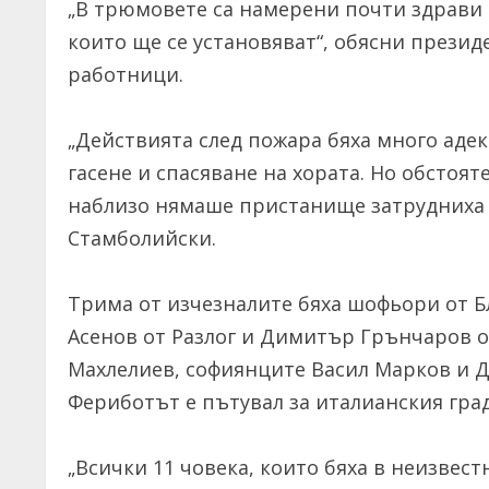
„В трюмовете са намерени почти здрави 
които ще се установяват“, обясни прези
работници.
„Действията след пожара бяха много аде
гасене и спасяване на хората. Но обстоят
наблизо нямаше пристанище затрудниха 
Стамболийски.
Трима от изчезналите бяха шофьори от Б
Асенов от Разлог и Димитър Грънчаров 
Махлелиев, софиянците Васил Марков и 
Фериботът е пътувал за италианския гра
„Всички 11 човека, които бяха в неизвест