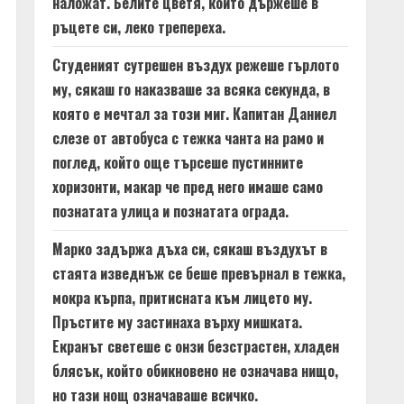
наложат. Белите цветя, които държеше в
ръцете си, леко трепереха.
Студеният сутрешен въздух режеше гърлото
му, сякаш го наказваше за всяка секунда, в
която е мечтал за този миг. Капитан Даниел
слезе от автобуса с тежка чанта на рамо и
поглед, който още търсеше пустинните
хоризонти, макар че пред него имаше само
познатата улица и познатата ограда.
Марко задържа дъха си, сякаш въздухът в
стаята изведнъж се беше превърнал в тежка,
мокра кърпа, притисната към лицето му.
Пръстите му застинаха върху мишката.
Екранът светеше с онзи безстрастен, хладен
блясък, който обикновено не означава нищо,
но тази нощ означаваше всичко.