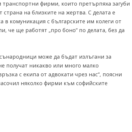
и транспортни фирми, които претърпяха загуби
 страна на близките на жертва. С делата е
а в комуникация с българските им колеги от
и, че ще работят „про боно“ по делата, без да
 сънародници може да бъдат излъгани за
 не получат никакво или много малко
ръзка с екипа от адвокати чрез нас“, поясни
насочил няколко фирми към софийските