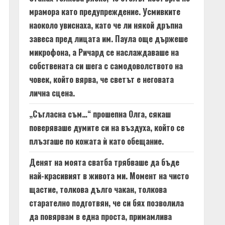
мрамора като предупреждение. Усмивките
наоколо увиснаха, като че ли някой дръпна
завеса пред лицата им. Паула още държеше
микрофона, а Ричард се наслаждаваше на
собствената си шега с самодоволството на
човек, който вярва, че светът е неговата
лична сцена.
„Съгласна съм…“ прошепна Олга, сякаш
поверяваше думите си на въздуха, който се
плъзгаше по кожата ѝ като обещание.
Денят на моята сватба трябваше да бъде
най-красивият в живота ми. Момент на чисто
щастие, толкова дълго чакан, толкова
старателно подготвян, че си бях позволила
да повярвам в една проста, примамлива