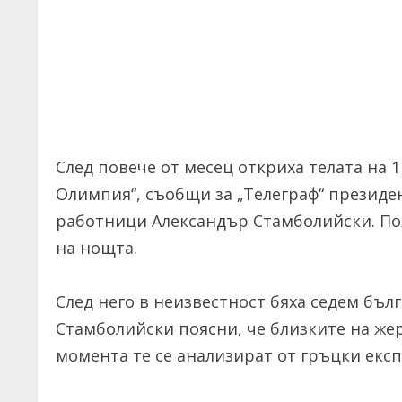
След повече от месец откриха телата на 
Олимпия“, съобщи за „Телеграф“ президе
работници Александър Стамболийски. Пож
на нощта.
След него в неизвестност бяха седем бъл
Стамболийски поясни, че близките на же
момента те се анализират от гръцки експ