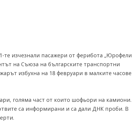
11-те изчезнали пасажери от ферибота „Юрофели
нтът на Съюза на българските транспортни
арът избухна на 18 февруари в малките часове
гари, голяма част от които шофьори на камиони.
ртвите са информирани и са дали ДНК проби. В
ерти.