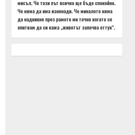
мисъл. Че този път всичко ще бъде спокойно.
Че няма да има изненади. Че миналото няма
да надникне през рамото ми точно когато се
опитвам да си кажа „животът започва оттук“.