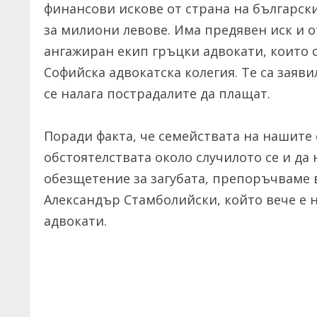
финансови искове от страна на българск
за милиони левове. Има предявен иск и от
ангажиран екип гръцки адвокати, които с
Софийска адвокатска колегия. Те са заявил
се налага пострадалите да плащат.
Поради факта, че семействата на нашите
обстоятелствата около случилото се и да
обезщетение за загубата, препоръчваме в
Александър Стамболийски, който вече е 
адвокати.