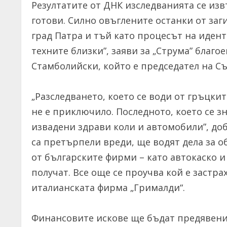
Резултатите от ДНК изследванията се изв
готови. Силно овъглените останки от заг
град Патра и тъй като процесът на иден
техните близки”, заяви за „Струма” благ
Стамболийски, който е председател на С
„Разследването, което се води от гръцки
не е приключило. Последното, което се зн
извадени здрави коли и автомобили”, до
са претърпели вреди, ще водят дела за о
от българските фирми – като автокаско и
получат. Все още се проучва кой е застра
италианската фирма „Грималди“.
Финансовите искове ще бъдат предявени 