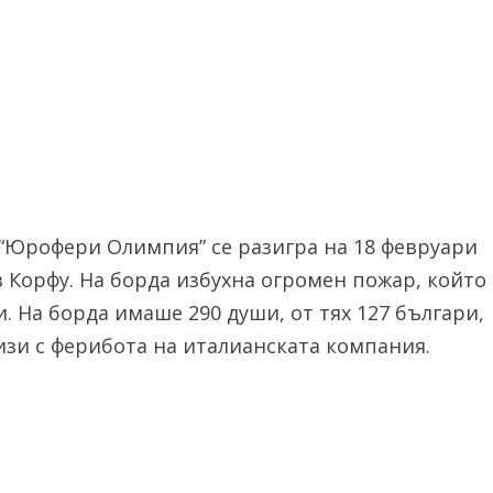
“Юрофери Олимпия” се разигра на 18 февруари
в Корфу. На борда избухна огромен пожар, който
. На борда имаше 290 души, от тях 127 българи,
зи с ферибота на италианската компания.