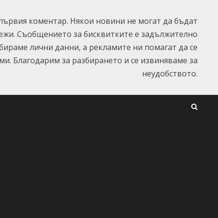
ървия коментар. Някои новини не могат да бъдат
ежи. Съобщението за бисквитките е задължително
ъбираме лични данни, а рекламите ни помагат да се
и. Благодарим за разбирането и се извиняваме за
неудобството.