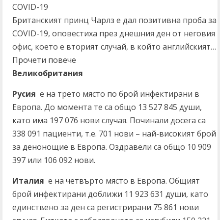
COVID-19
Британският принц Чарлз е дал позитивна проба за
COVID-19, оповестиха през днешния ден от неговия
офис, което е вторият случай, в който английският…
Прочети повече
Великобритания
Русия
е на трето място по брой инфектирани в
Европа. До момента те са общо 13 527 845 души,
като има 197 076 нови случая. Починали досега са
338 091 пациенти, т.е. 701 нови – най-високият брой
за денонощие в Европа. Оздравели са общо 10 909
397 или 106 092 нови.
Италия
е на четвърто място в Европа. Общият
брой инфектирани доближи 11 923 631 души, като
единствено за ден са регистрирани 75 861 нови