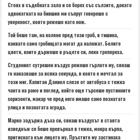
e
Стоях в съдебната зала и се борех със сълзите, докато
адвокатката на бившия ми съпруг говореше с
R
увереност, която режеше като нож.
e
Той беше там, на колене пред този гроб, в тишина,
a
каквато само гробищата могат да наложат. Белите
цветя, които държеше в ръцете си, леко трепереха.
d
Студеният сутрешен въздух режеше гърлото му, сякаш
i
го наказваше за всяка секунда, в която е мечтал за
n
този миг. Капитан Даниел слезе от автобуса с тежка
чанта на рамо и поглед, който още търсеше пустинните
g
хоризонти, макар че пред него имаше само познатата
улица и познатата ограда.
Марко задържа дъха си, сякаш въздухът в стаята
изведнъж се беше превърнал в тежка, мокра кърпа,
притисната към лицето му. Пръстите му застинаха