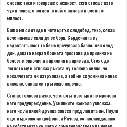
смееше тихо и говореше с нежност, сега стоеше като
чужд човек, с поглед, в който нямаше и следа от
милост.
Баща ми си отиде в четвъртък следобед, тихо, сякаш
вече нямаше сили да се бори. Сърдечната му
недостатъчност го беше пречупвала бавно, ден след
ден, докато накрая болката престана да прилича на
болест и започна да прилича на присъда. Стоях до
леглото му и стисках ръката му толкова силно, че
кокалчетата ми изтръпнаха, а той ми се усмихна някак
виновно, сякаш си тръгваше нарочно.
Станах толкова рязко, че столът изстърга по мрамора
като предупреждение. Усмивките наоколо увиснаха,
като че ли някой дръпна завеса пред лицата им. Паула
още държеше микрофона, а Ричард се наслаждаваше
на собствената си шега с самодоволството на човек,