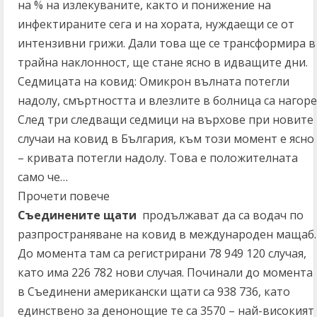
на % на излекуваните, както и понижение на
инфектираните сега и на хората, нуждаещи се от
интензивни грижи. Дали това ще се трансформира в
трайна наклонност, ще стане ясно в идващите дни.
Седмицата на ковид: Омикрон вълната потегли
надолу, смъртността и влезлите в болница са нагоре
След три следващи седмици на върхове при новите
случаи на ковид в България, към този момент е ясно
– кривата потегли надолу. Това е положителната
само че…
Прочети повече
Съединените щати
продължават да са водач по
разпространяване на ковид в международен мащаб.
До момента там са регистрирани 78 949 120 случая,
като има 226 782 нови случая. Починали до момента
в Съединени американски щати са 938 736, като
единствено за денонощие те са 3570 – най-високият