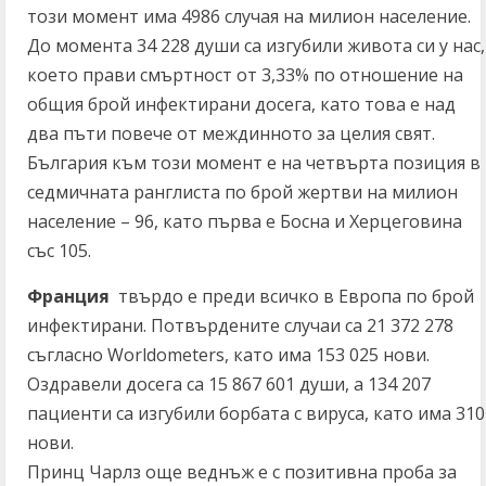
този момент има 4986 случая на милион население.
До момента 34 228 души са изгубили живота си у нас,
което прави смъртност от 3,33% по отношение на
общия брой инфектирани досега, като това е над
два пъти повече от междинното за целия свят.
България към този момент е на четвърта позиция в
седмичната ранглиста по брой жертви на милион
население – 96, като първа е Босна и Херцеговина
със 105.
Франция
твърдо е преди всичко в Европа по брой
инфектирани. Потвърдените случаи са 21 372 278
съгласно Worldometers, като има 153 025 нови.
Оздравели досега са 15 867 601 души, а 134 207
пациенти са изгубили борбата с вируса, като има 310
нови.
Принц Чарлз още веднъж е с позитивна проба за