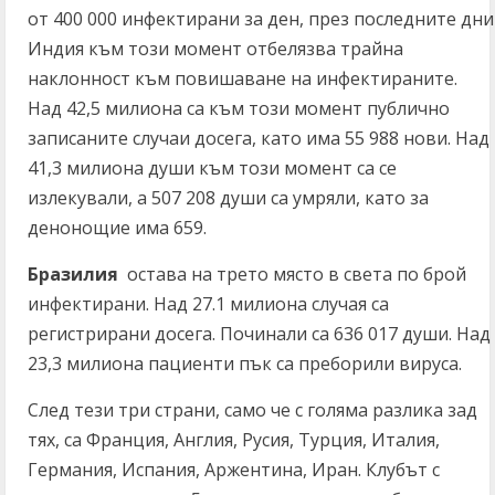
от 400 000 инфектирани за ден, през последните дни
Индия към този момент отбелязва трайна
наклонност към повишаване на инфектираните.
Над 42,5 милиона са към този момент публично
записаните случаи досега, като има 55 988 нови. Над
41,3 милиона души към този момент са се
излекували, а 507 208 души са умряли, като за
денонощие има 659.
Бразилия
остава на трето място в света по брой
инфектирани. Над 27.1 милиона случая са
регистрирани досега. Починали са 636 017 души. Над
23,3 милиона пациенти пък са преборили вируса.
След тези три страни, само че с голяма разлика зад
тях, са Франция, Англия, Русия, Турция, Италия,
Германия, Испания, Аржентина, Иран. Клубът с