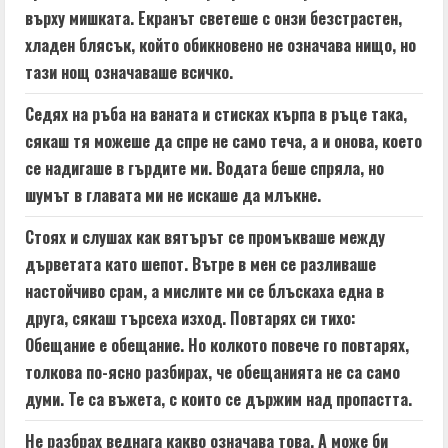
върху мишката. Екранът светеше с онзи безстрастен,
хладен блясък, който обикновено не означава нищо, но
тази нощ означаваше всичко.
Седях на ръба на ваната и стисках кърпа в ръце така,
сякаш тя можеше да спре не само теча, а и онова, което
се надигаше в гърдите ми. Водата беше спряла, но
шумът в главата ми не искаше да млъкне.
Стоях и слушах как вятърът се промъкваше между
дърветата като шепот. Вътре в мен се разливаше
настойчиво срам, а мислите ми се блъскаха една в
друга, сякаш търсеха изход. Повтарях си тихо:
Обещание е обещание. Но колкото повече го повтарях,
толкова по-ясно разбирах, че обещанията не са само
думи. Те са въжета, с които се държим над пропастта.
Не разбрах веднага какво означава това. А може би