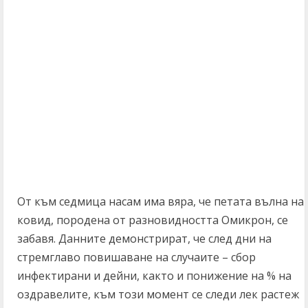
От към седмица насам има вяра, че петата вълна на
ковид, породена от разновидността Омикрон, се
забавя. Данните демонстрират, че след дни на
стремглаво повишаване на случаите – сбор
инфектирани и дейни, както и понижение на % на
оздравелите, към този момент се следи лек растеж