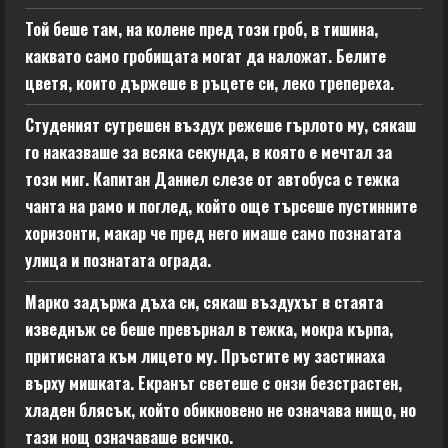
Той беше там, на колене пред този гроб, в тишина,
каквато само гробищата могат да наложат. Белите
цветя, които държеше в ръцете си, леко трепереха.
Студеният сутрешен въздух режеше гърлото му, сякаш
го наказваше за всяка секунда, в която е мечтал за
този миг. Капитан Даниел слезе от автобуса с тежка
чанта на рамо и поглед, който още търсеше пустинните
хоризонти, макар че пред него имаше само познатата
улица и познатата ограда.
Марко задържа дъха си, сякаш въздухът в стаята
изведнъж се беше превърнал в тежка, мокра кърпа,
притисната към лицето му. Пръстите му застинаха
върху мишката. Екранът светеше с онзи безстрастен,
хладен блясък, който обикновено не означава нищо, но
тази нощ означаваше всичко.