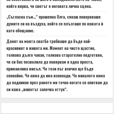
който вярва, че светът е неговата лична сцена.
„Съгласна съм…“ прошепна Олга, сякаш поверяваше
думите си на въздуха, който се плъзгаше по кожата ѝ
като обещание.
Денят на моята сватба трябваше да бъде най-
красивият в живота ми. Момент на чисто щастие,
толкова дълго чакан, толкова старателно подготвян,
че си бях позволила да повярвам в една проста,
примамлива мисъл. Че този път всичко ще бъде
спокойно. Че няма да има изненади. Че миналото няма
да надникне през рамото ми точно когато се опитвам да
си кажа „животът започва оттук“.