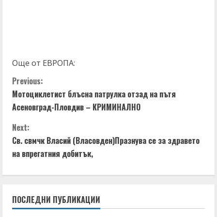
Още от ЕВРОПА:
C
Previous:
Мотоциклетист блъсна патрулка отзад на пътя
o
Асеновград-Пловдив – КРИМИНАЛНО
n
Next:
t
Св. свмчк Власий (Власовден)Празнува се за здравето
на впрегатния добитък,
i
n
ПОСЛЕДНИ ПУБЛИКАЦИИ
u