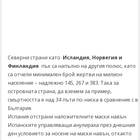
Северни страни като
Исландия, Норвегия и
Финландия
пък са напълно на другия полюс, като
са отчели минимален брой жертви на милион
население – надлежно 145, 267 и 383. Така за
островната страна, да вземем за пример,
смъртността е над 34 пъти по-ниска в сравнение с в
България.
Испания отстрани наложителните маски навън
Испанските управляващи анулираха през днешния
ден условието за носене на маски навън, откакто