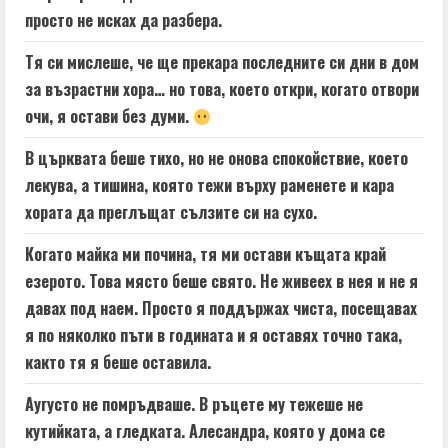
просто не исках да разбера.
Тя си мислеше, че ще прекара последните си дни в дом
за възрастни хора… но това, което откри, когато отвори
очи, я остави без думи.
В църквата беше тихо, но не онова спокойствие, което
лекува, а тишина, която тежи върху раменете и кара
хората да преглъщат сълзите си на сухо.
Когато майка ми почина, тя ми остави къщата край
езерото. Това място беше свято. Не живеех в нея и не я
давах под наем. Просто я поддържах чиста, посещавах
я по няколко пъти в годината и я оставях точно така,
както тя я беше оставила.
Аугусто не помръдваше. В ръцете му тежеше не
кутийката, а гледката. Алесандра, която у дома се