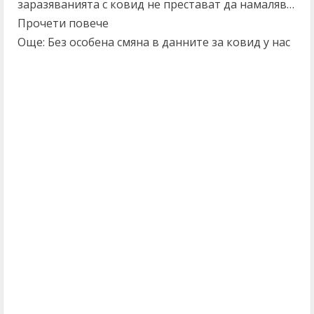
заразяванията с ковид не престават да намаляв…
Прочети повече
Още: Без особена смяна в данните за ковид у нас