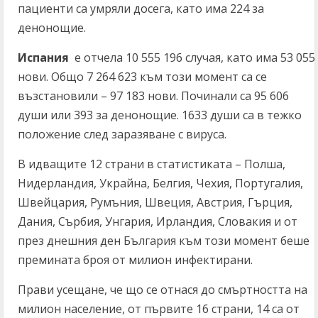
пациенти са умряли досега, като има 224 за
денонощие.
Испания
е отчела 10 555 196 случая, като има 53 055
нови. Общо 7 264 623 към този момент са се
възстановили – 97 183 нови. Починали са 95 606
души или 393 за денонощие. 1633 души са в тежко
положение след заразяване с вируса.
В идващите 12 страни в статистиката – Полша,
Нидерландия, Украйна, Белгия, Чехия, Португалия,
Швейцария, Румъния, Швеция, Австрия, Гърция,
Дания, Сърбия, Унгария, Ирландия, Словакия и от
през днешния ден България към този момент беше
премината броя от милион инфектирани.
Прави усещане, че що се отнася до смъртността на
милион население, от първите 16 страни, 14 са от