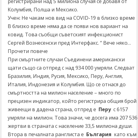
регистрирани над 5 милиона случая се добавя от
Колумбия, Полша и Мексико.
Учен: Не чакам нов вид на COVID-19 в близко време
В близко време няма да се появи нов вариант на
ковид. Това съобщи съветският инфекционист
Сергей Вознесенски пред Интерфакс. “ Вече няко…
Прочети повече
При смъртните случаи Съединени американски
щати също са отпред с над 934 000 умряли. Следват
Бразилия, Индия, Русия, Мексико, Перу, Англия,
Италия, Индонезия и Колумбия. Що се отнася до
смъртността на милион население – много по
прецизен индикатор, който регистрира общия брой
живеещи в дадена страна, отпред е
Перу
с 6157
умряли на милион. Това значи, че досега има 207 536
жертви в страната с население 33,5 милиона души.
Втора в печалната ранглиста е
България
като към