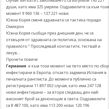
случая. Битката с заболяването са изгубили 150 221
души, като има 325 умряли. Оздравелите са към този
момент 9 960 136 – 137 221 нови.
Южна Корея сменя здравната си тактика поради
Омикрон
Южна Корея съобщи през днешния ден, че се
отхвърля от здравната си политика, основана на
правилото “ Проследявай контактите, тествай и
лекув…
Прочети повече
Германия
е към този момент на пето място по сбор
инфектирани в Европа, откакто задмина Испания в
печалната ранглиста. До момента публично са
регистрирани 11 897 002 случая, като има 247 128
нови инфектирани – за втори следващ ден най-
високият брой за денонощие в света. Оздравелите
са 8 487 100, като има 113 200 нови. 120 196