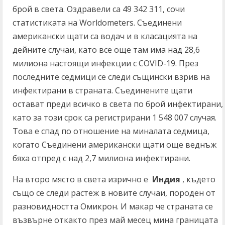
брой в света. Оздравели са 49 342 311, сочи
статистиката на Worldometers. Съединени
американски щати са водач и в класацията на
дейните случаи, като все още там има над 28,6
милиона настоящи инфекции с COVID-19. През
последните седмици се следи същински взрив на
инфектирани в страната. Съединените щати
остават преди всичко в света по брой инфектирани,
като за този срок са регистрирани 1 548 007 случая.
Това е спад по отношение на миналата седмица,
когато Съединени американски щати още веднъж
бяха отпред с над 2,7 милиона инфектирани.
На второ място в света изрично е
Индия
, където
също се следи растеж в новите случаи, породен от
разновидността Омикрон. И макар че страната се
възвърне откакто през май месец мина границата