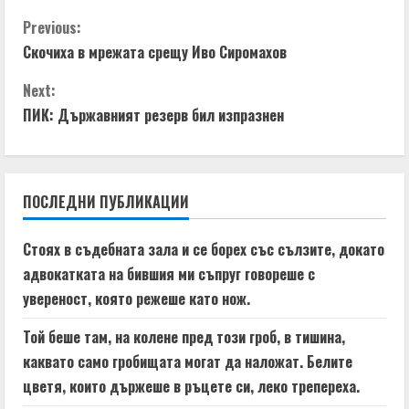
C
Previous:
Скочиха в мрежата срещу Иво Сиромахов
o
Next:
n
ПИК: Държавният резерв бил изпразнен
t
i
ПОСЛЕДНИ ПУБЛИКАЦИИ
n
Стоях в съдебната зала и се борех със сълзите, докато
u
адвокатката на бившия ми съпруг говореше с
e
увереност, която режеше като нож.
R
Той беше там, на колене пред този гроб, в тишина,
каквато само гробищата могат да наложат. Белите
e
цветя, които държеше в ръцете си, леко трепереха.