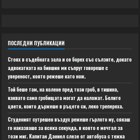
ПОСЛЕДНИ ПУБЛИКАЦИИ
Стоях в съдебната зала и се борех със сълзите, докато
адвокатката на бившия ми съпруг говореше с
увереност, която режеше като нож.
Той беше там, на колене пред този гроб, в тишина,
каквато само гробищата могат да наложат. Белите
цветя, които държеше в ръцете си, леко трепереха.
Студеният сутрешен въздух режеше гърлото му, сякаш
го наказваше за всяка секунда, в която е мечтал за
този миг. Капитан Даниел слезе от автобуса с тежка