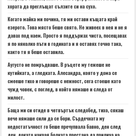
хората да преглъщат сълзите си на сухо.
Когато майка ми почина, тя ми остави къщата край
езерото. Това място беше свято. Не живеех в нея и не я
давах под наем. Просто я поддържах чиста, посещавах
я по няколко пъти в годината и я оставях точно така,
както тя я беше оставила.
Аугусто не помръдваше. В ръцете му тежеше не
кутийката, а гледката. Алесандра, която у дома се
смееше тихо и говореше с нежност, сега стоеше като
чужд човек, с поглед, в който нямаше и следа от
милост.
Баща ми си отиде в четвъртък следобед, тихо, сякаш
вече нямаше сили да се бори. Сърдечната му
недостатъчност го беше пречупвала бавно, ден след
ден, докато накрая болката престана да прилича на