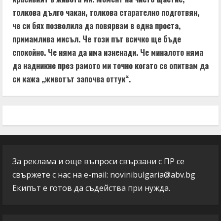
толкова дълго чакан, толкова старателно подготвян,
че си бях позволила да повярвам в една проста,
примамлива мисъл. Че този път всичко ще бъде
спокойно. Че няма да има изненади. Че миналото няма
да надникне през рамото ми точно когато се опитвам да
си кажа „животът започва оттук“.
За реклама и още въпроси свързани с ПР се
свържете с нас на e-mail:
novinibulgaria@abv.bg
Екипът е готов да съдейства при нужда.