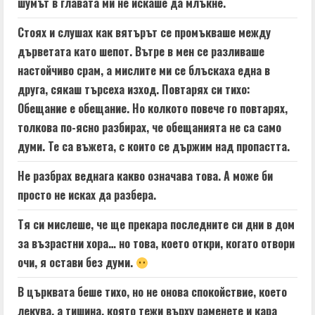
шумът в главата ми не искаше да млъкне.
Стоях и слушах как вятърът се промъкваше между
дърветата като шепот. Вътре в мен се разливаше
настойчиво срам, а мислите ми се блъскаха една в
друга, сякаш търсеха изход. Повтарях си тихо:
Обещание е обещание. Но колкото повече го повтарях,
толкова по-ясно разбирах, че обещанията не са само
думи. Те са въжета, с които се държим над пропастта.
Не разбрах веднага какво означава това. А може би
просто не исках да разбера.
Тя си мислеше, че ще прекара последните си дни в дом
за възрастни хора… но това, което откри, когато отвори
очи, я остави без думи.
В църквата беше тихо, но не онова спокойствие, което
лекува, а тишина, която тежи върху раменете и кара