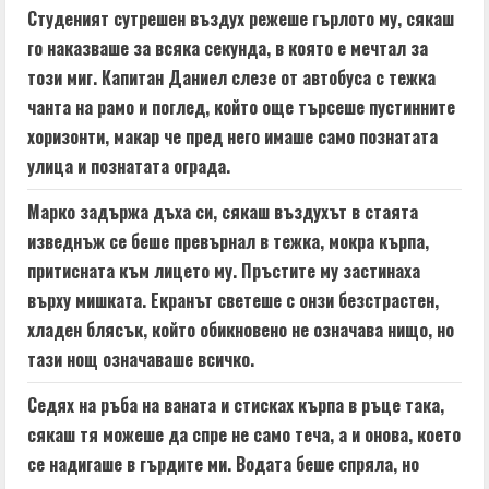
a
Студеният сутрешен въздух режеше гърлото му, сякаш
d
го наказваше за всяка секунда, в която е мечтал за
този миг. Капитан Даниел слезе от автобуса с тежка
i
чанта на рамо и поглед, който още търсеше пустинните
n
хоризонти, макар че пред него имаше само познатата
улица и познатата ограда.
g
Марко задържа дъха си, сякаш въздухът в стаята
изведнъж се беше превърнал в тежка, мокра кърпа,
притисната към лицето му. Пръстите му застинаха
върху мишката. Екранът светеше с онзи безстрастен,
хладен блясък, който обикновено не означава нищо, но
тази нощ означаваше всичко.
Седях на ръба на ваната и стисках кърпа в ръце така,
сякаш тя можеше да спре не само теча, а и онова, което
се надигаше в гърдите ми. Водата беше спряла, но