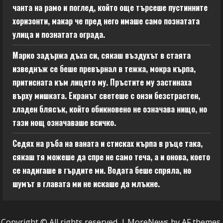
чанта на рамо и поглед, който още търсеше пустинните
хоризонти, макар че пред него имаше само познатата
улица и познатата ограда.
Марко задържа дъха си, сякаш въздухът в стаята
изведнъж се беше превърнал в тежка, мокра кърпа,
притисната към лицето му. Пръстите му застинаха
върху мишката. Екранът светеше с онзи безстрастен,
хладен блясък, който обикновено не означава нищо, но
тази нощ означаваше всичко.
Седях на ръба на ваната и стисках кърпа в ръце така,
сякаш тя можеше да спре не само теча, а и онова, което
се надигаше в гърдите ми. Водата беше спряла, но
шумът в главата ми не искаше да млъкне.
Copyright © All rights reserved.
|
MoreNews
by AF themes.