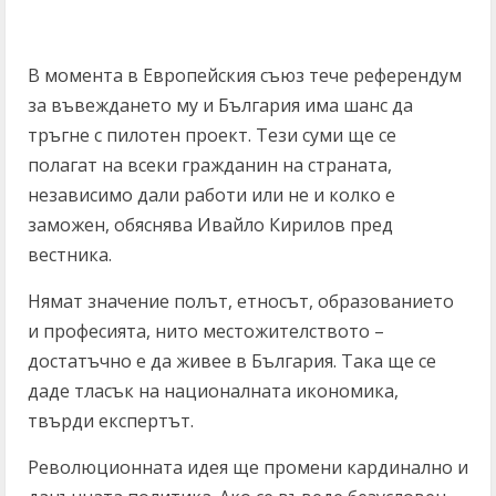
В момента в Европейския съюз тече референдум
за въвеждането му и България има шанс да
тръгне с пилотен проект. Тези суми ще се
полагат на всеки гражданин на страната,
независимо дали работи или не и колко е
заможен, обяснява Ивайло Кирилов пред
вестника.
Нямат значение полът, етносът, образованието
и професията, нито местожителството –
достатъчно е да живее в България. Така ще се
даде тласък на националната икономика,
твърди експертът.
Революционната идея ще промени кардинално и