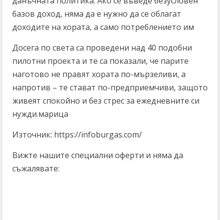
данъчната политика. Ако се въведе безусловен
базов доход, няма да е нужно да се облагат
доходите на хората, а само потреблението им
Досега по света са проведени над 40 подобни
пилотни проекта и те са показали, че парите
наготово не правят хората по-мързеливи, а
напротив – те стават по-предприемчиви, защото
живеят спокойно и без стрес за ежедневните си
нужди.марица
Източник: https://infoburgas.com/
Вижте нашите специални оферти и няма да
съжалявате:
C
o