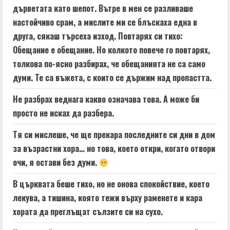
дърветата като шепот. Вътре в мен се разливаше
настойчиво срам, а мислите ми се блъскаха една в
друга, сякаш търсеха изход. Повтарях си тихо:
Обещание е обещание. Но колкото повече го повтарях,
толкова по-ясно разбирах, че обещанията не са само
думи. Те са въжета, с които се държим над пропастта.
Не разбрах веднага какво означава това. А може би
просто не исках да разбера.
Тя си мислеше, че ще прекара последните си дни в дом
за възрастни хора… но това, което откри, когато отвори
очи, я остави без думи.
В църквата беше тихо, но не онова спокойствие, което
лекува, а тишина, която тежи върху раменете и кара
хората да преглъщат сълзите си на сухо.