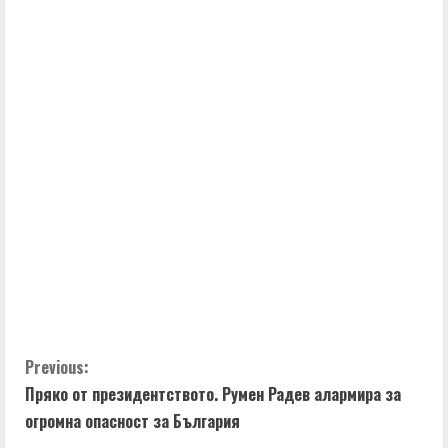
C
Previous:
Пряко от президентството. Румен Радев алармира за
o
огромна опасност за България