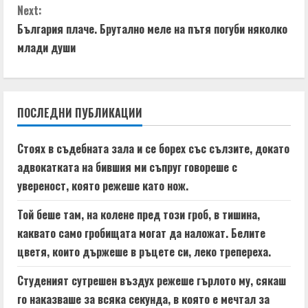
n
Next:
t
България плаче. Брутално меле на пътя погуби няколко
млади души
i
n
ПОСЛЕДНИ ПУБЛИКАЦИИ
u
e
Стоях в съдебната зала и се борех със сълзите, докато
адвокатката на бившия ми съпруг говореше с
R
увереност, която режеше като нож.
e
Той беше там, на колене пред този гроб, в тишина,
a
каквато само гробищата могат да наложат. Белите
цветя, които държеше в ръцете си, леко трепереха.
d
Студеният сутрешен въздух режеше гърлото му, сякаш
i
го наказваше за всяка секунда, в която е мечтал за