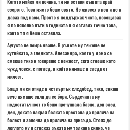
Когато майка ми почина, тя ми остави къщата край
езерото. Това място беше свято. Не живеех в нея и не я
давах под наем. Просто я поддържах чиста, посещавах
я по няколко пъти в годината и я оставях точно така,
както тя я беше оставила.
Аугусто не помръдваше. В ръцете му тежеше не
кутийката, а гледката. Алесандра, която у дома се
смееше тихо и говореше с нежност, сега стоеше като
чужд човек, с поглед, в който нямаше и следа от
милост.
Баща ми си отиде в четвъртък следобед, тихо, сякаш
вече нямаше сили да се бори. Сърдечната му
недостатъчност го беше пречупвала бавно, ден след
ден, докато накрая болката престана да прилича на
болест и започна да прилича на присъда. Стоях до
леглото му и стисках ръката му толкова силно, че