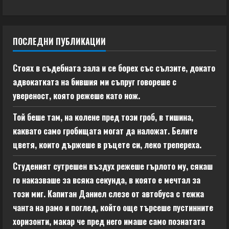
ПОСЛЕДНИ ПУБЛИКАЦИИ
Стоях в съдебната зала и се борех със сълзите, докато
адвокатката на бившия ми съпруг говореше с
увереност, която режеше като нож.
Той беше там, на колене пред този гроб, в тишина,
каквато само гробищата могат да наложат. Белите
цветя, които държеше в ръцете си, леко трепереха.
Студеният сутрешен въздух режеше гърлото му, сякаш
го наказваше за всяка секунда, в която е мечтал за
този миг. Капитан Даниел слезе от автобуса с тежка
чанта на рамо и поглед, който още търсеше пустинните
хоризонти, макар че пред него имаше само познатата