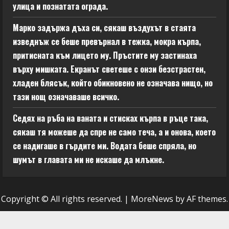
улица и познатата ограда.
Марко задържа дъха си, сякаш въздухът в стаята
изведнъж се беше превърнал в тежка, мокра кърпа,
притисната към лицето му. Пръстите му застинаха
върху мишката. Екранът светеше с онзи безстрастен,
хладен блясък, който обикновено не означава нищо, но
тази нощ означаваше всичко.
Седях на ръба на ваната и стисках кърпа в ръце така,
сякаш тя можеше да спре не само теча, а и онова, което
се надигаше в гърдите ми. Водата беше спряла, но
шумът в главата ми не искаше да млъкне.
Copyright © All rights reserved.
|
MoreNews
by AF themes.