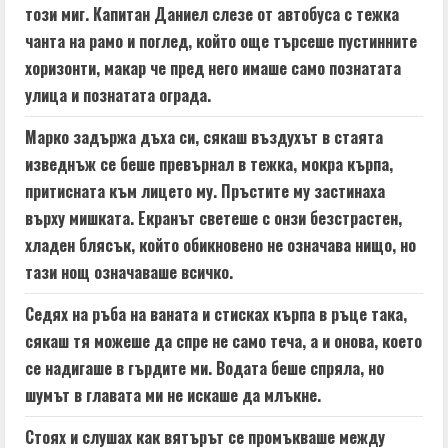
n
този миг. Капитан Даниел слезе от автобуса с тежка
чанта на рамо и поглед, който още търсеше пустинните
g
хоризонти, макар че пред него имаше само познатата
улица и познатата ограда.
Марко задържа дъха си, сякаш въздухът в стаята
изведнъж се беше превърнал в тежка, мокра кърпа,
притисната към лицето му. Пръстите му застинаха
върху мишката. Екранът светеше с онзи безстрастен,
хладен блясък, който обикновено не означава нищо, но
тази нощ означаваше всичко.
Седях на ръба на ваната и стисках кърпа в ръце така,
сякаш тя можеше да спре не само теча, а и онова, което
се надигаше в гърдите ми. Водата беше спряла, но
шумът в главата ми не искаше да млъкне.
Стоях и слушах как вятърът се промъкваше между