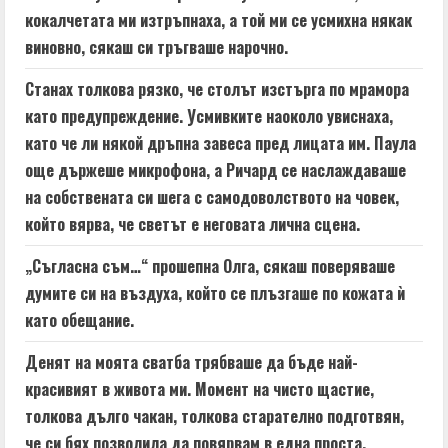
кокалчетата ми изтръпнаха, а той ми се усмихна някак
виновно, сякаш си тръгваше нарочно.
Станах толкова рязко, че столът изстърга по мрамора
като предупреждение. Усмивките наоколо увиснаха,
като че ли някой дръпна завеса пред лицата им. Паула
още държеше микрофона, а Ричард се наслаждаваше
на собствената си шега с самодоволството на човек,
който вярва, че светът е неговата лична сцена.
„Съгласна съм…“ прошепна Олга, сякаш поверяваше
думите си на въздуха, който се плъзгаше по кожата ѝ
като обещание.
Денят на моята сватба трябваше да бъде най-
красивият в живота ми. Момент на чисто щастие,
толкова дълго чакан, толкова старателно подготвян,
че си бях позволила да повярвам в една проста,