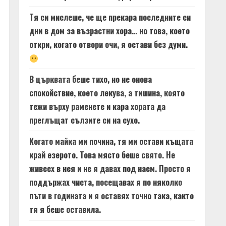
Тя си мислеше, че ще прекара последните си
дни в дом за възрастни хора… но това, което
откри, когато отвори очи, я остави без думи.
В църквата беше тихо, но не онова
спокойствие, което лекува, а тишина, която
тежи върху раменете и кара хората да
преглъщат сълзите си на сухо.
Когато майка ми почина, тя ми остави къщата
край езерото. Това място беше свято. Не
живеех в нея и не я давах под наем. Просто я
поддържах чиста, посещавах я по няколко
пъти в годината и я оставях точно така, както
тя я беше оставила.