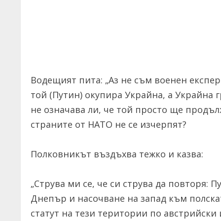
Водещият пита: „Аз не съм военен експер
той (Путин) окупира Украйна, а Украйна 
не означава ли, че той просто ще продъл
страните от НАТО не се изчерпят?
Полковникът въздъхва тежко и казва:
„Струва ми се, че си струва да повторя: 
Днепър и насочване на запад към полскат
статут на тези територии по австрийски 