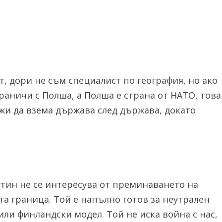
т, дори не съм специалист по география, но ако
граничи с Полша, а Полша е страна от НАТО, това
жи да взема държава след държава, докато
Путин не се интересува от преминаването на
а граница. Той е напълно готов за неутрален
или финландски модел. Той не иска война с нас,