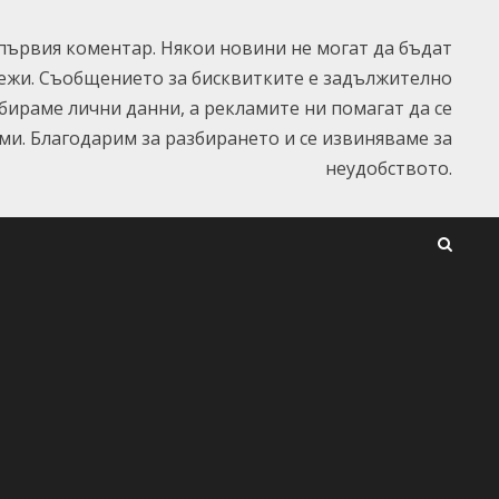
ървия коментар. Някои новини не могат да бъдат
ежи. Съобщението за бисквитките е задължително
ъбираме лични данни, а рекламите ни помагат да се
и. Благодарим за разбирането и се извиняваме за
неудобството.