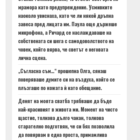
мрамора като предупреждение. Усмивките
наоколо увиснаха, като че ли някой дръпна
завеса пред лицата им. Паула още държеше
микрофона, а Ричард се наслаждаваше на
собствената си шега с самодоволството на
човек, който вярва, че светът е неговата
лична сцена.
„Съгласна съм…“ прошепна Олга, сякаш
поверяваше думите си на въздуха, който се
плъзгаше по кожата ѝ като обещание.
Денят на моята сватба трябваше да бъде
най-красивият в живота ми. Момент на чисто
щастие, толкова дълго чакан, толкова
старателно подготвян, че си бях позволила
да повярвам в една проста, примамлива