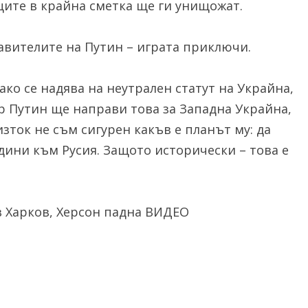
ците в крайна сметка ще ги унищожат.
авителите на Путин – играта приключи.
ако се надява на неутрален статут на Украйна,
р Путин ще направи това за Западна Украйна,
изток не съм сигурен какъв е планът му: да
дини към Русия. Защото исторически – това е
в Харков, Херсон падна ВИДЕО