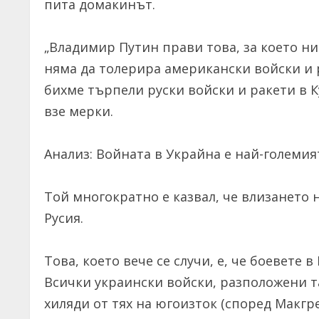
пита домакинът.
„Владимир Путин прави това, за което ни
няма да толерира американски войски и р
бихме търпели руски войски и ракети в К
взе мерки.
Анализ: Войната в Украйна е най-големи
Той многократно е казвал, че влизането
Русия.
Това, което вече се случи, е, че боевет
Всички украински войски, разположени т
хиляди от тях на югоизток (според Макгре