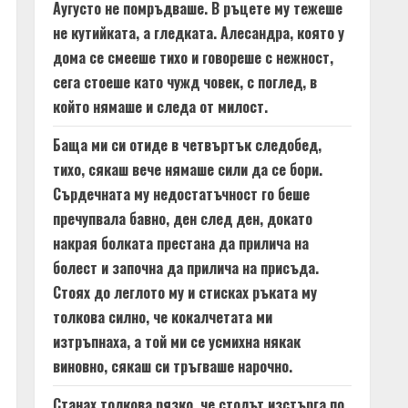
Аугусто не помръдваше. В ръцете му тежеше
не кутийката, а гледката. Алесандра, която у
дома се смееше тихо и говореше с нежност,
сега стоеше като чужд човек, с поглед, в
който нямаше и следа от милост.
Баща ми си отиде в четвъртък следобед,
тихо, сякаш вече нямаше сили да се бори.
Сърдечната му недостатъчност го беше
пречупвала бавно, ден след ден, докато
накрая болката престана да прилича на
болест и започна да прилича на присъда.
Стоях до леглото му и стисках ръката му
толкова силно, че кокалчетата ми
изтръпнаха, а той ми се усмихна някак
виновно, сякаш си тръгваше нарочно.
Станах толкова рязко, че столът изстърга по