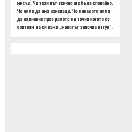
мисъл. Че този път всичко ще бъде спокойно.
Че няма да има изненади. Че миналото няма
да надникне през рамото ми точно когато се
опитвам да си кажа „животът започва оттук“.