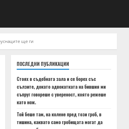
 руснаците ще ги
ПОСЛЕДНИ ПУБЛИКАЦИИ
Стоях в съдебната зала и се борех със
сълзите, докато адвокатката на бившия ми
съпруг говореше с увереност, която режеше
като нож.
Той беше там, на колене пред този гроб, в
тишина, каквато само гробищата могат да