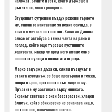
наложат. Белите цветя, които държеше в
ръцете си, леко трепереха.
Студеният сутрешен въздух режеше гърлото
му, сякаш го наказваше за всяка секунда, в
която е мечтал за този миг. Капитан Даниел
слезе от автобуса с тежка чанта на рамо и
поглед, който още търсеше пустинните
хоризонти, макар че пред него имаше само
познатата улица и познатата ограда.
Марко задържа дъха си, сякаш въздухът в
стаята изведнъж се беше превърнал в тежка,
мокра кърпа, притисната към лицето му.
Пръстите му застинаха върху мишката.
Екранът светеше с онзи безстрастен, хладен
блясък, който обикновено не означава нищо,
но тази нощ означаваше всичко.