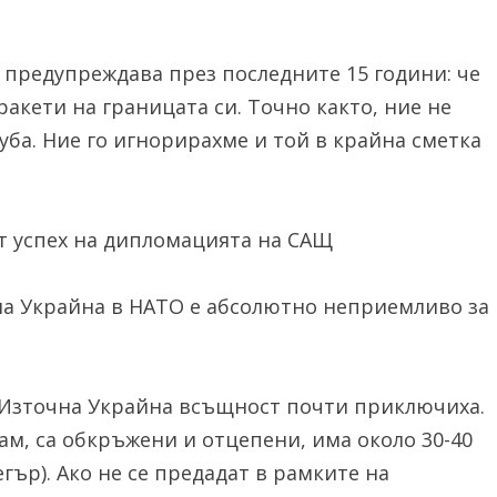
 предупреждава през последните 15 години: че
акети на границата си. Точно както, ние не
уба. Ние го игнорирахме и той в крайна сметка
ят успех на дипломацията на САЩ
 на Украйна в НАТО е абсолютно неприемливо за
е в Източна Украйна всъщност почти приключиха.
ам, са обкръжени и отцепени, има около 30-40
гър). Ако не се предадат в рамките на