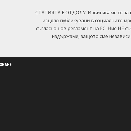
СТАТИЯТА Е ОТДОЛУ: Извиняваме се за п
изцяло публикувани в социалните мр
съгласно нов регламент на ЕС. Ние НЕ с
издържаме, защото сме независим
ЛЗВАНЕ