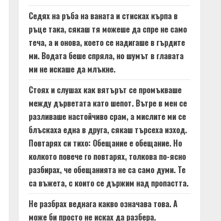
Седях на ръба на ваната и стисках кърпа в
ръце така, сякаш тя можеше да спре не само
теча, а и онова, което се надигаше в гърдите
ми. Водата беше спряла, но шумът в главата
ми не искаше да млъкне.
Стоях и слушах как вятърът се промъкваше
между дърветата като шепот. Вътре в мен се
разливаше настойчиво срам, а мислите ми се
блъскаха една в друга, сякаш търсеха изход.
Повтарях си тихо: Обещание е обещание. Но
колкото повече го повтарях, толкова по-ясно
разбирах, че обещанията не са само думи. Те
са въжета, с които се държим над пропастта.
Не разбрах веднага какво означава това. А
може би просто не исках да разбера.