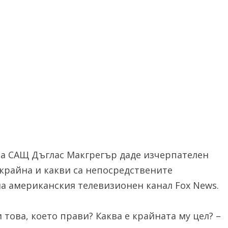
а САЩ Дъглас Макгрегър даде изчерпателен
Украйна и какви са непосредствените
на американския телевизионен канал Fox News.
това, което прави? Каква е крайната му цел? –