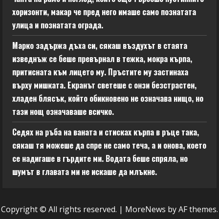
хоризонти, макар че пред него имаше само познатата
улица и познатата ограда.
Марко задържа дъха си, сякаш въздухът в стаята
изведнъж се беше превърнал в тежка, мокра кърпа,
притисната към лицето му. Пръстите му застинаха
върху мишката. Екранът светеше с онзи безстрастен,
хладен блясък, който обикновено не означава нищо, но
тази нощ означаваше всичко.
Седях на ръба на ваната и стисках кърпа в ръце така,
сякаш тя можеше да спре не само теча, а и онова, което
се надигаше в гърдите ми. Водата беше спряла, но
шумът в главата ми не искаше да млъкне.
Copyright © All rights reserved.
|
MoreNews
by AF themes.