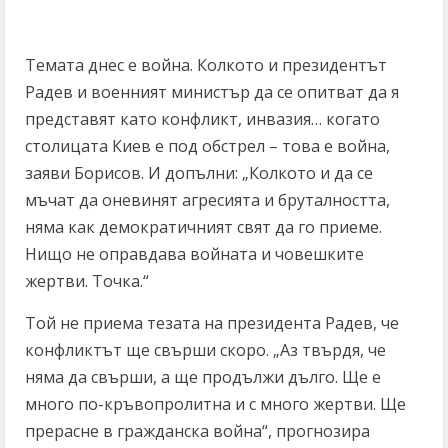
Темата днес е война. Колкото и президентът
Радев и военният министър да се опитват да я
представят като конфликт, инвазия… когато
столицата Киев е под обстрел – това е война,
заяви Борисов. И допълни: „Колкото и да се
мъчат да оневинят агресията и бруталността,
няма как демократичният свят да го приеме.
Нищо не оправдава войната и човешките
жертви. Точка.“
Той не приема тезата на президента Радев, че
конфликтът ще свърши скоро. „Аз твърдя, че
няма да свърши, а ще продължи дълго. Ще е
много по-кръвопролитна и с много жертви. Ще
прерасне в гражданска война“, прогнозира