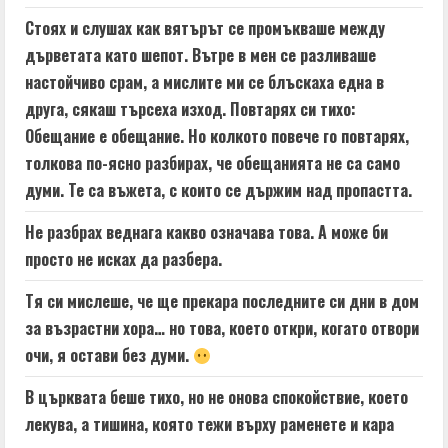
Стоях и слушах как вятърът се промъкваше между
дърветата като шепот. Вътре в мен се разливаше
настойчиво срам, а мислите ми се блъскаха една в
друга, сякаш търсеха изход. Повтарях си тихо:
Обещание е обещание. Но колкото повече го повтарях,
толкова по-ясно разбирах, че обещанията не са само
думи. Те са въжета, с които се държим над пропастта.
Не разбрах веднага какво означава това. А може би
просто не исках да разбера.
Тя си мислеше, че ще прекара последните си дни в дом
за възрастни хора… но това, което откри, когато отвори
очи, я остави без думи.
В църквата беше тихо, но не онова спокойствие, което
лекува, а тишина, която тежи върху раменете и кара