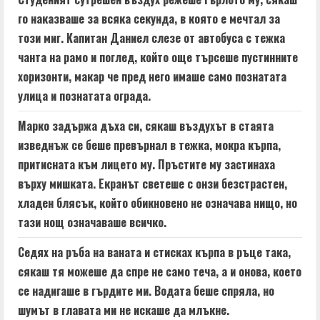
d
го наказваше за всяка секунда, в която е мечтал за
i
този миг. Капитан Даниел слезе от автобуса с тежка
n
чанта на рамо и поглед, който още търсеше пустинните
хоризонти, макар че пред него имаше само познатата
g
улица и познатата ограда.
Марко задържа дъха си, сякаш въздухът в стаята
изведнъж се беше превърнал в тежка, мокра кърпа,
притисната към лицето му. Пръстите му застинаха
върху мишката. Екранът светеше с онзи безстрастен,
хладен блясък, който обикновено не означава нищо, но
тази нощ означаваше всичко.
Седях на ръба на ваната и стисках кърпа в ръце така,
сякаш тя можеше да спре не само теча, а и онова, което
се надигаше в гърдите ми. Водата беше спряла, но
шумът в главата ми не искаше да млъкне.