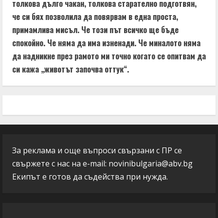
толкова дълго чакан, толкова старателно подготвян,
че си бях позволила да повярвам в една проста,
примамлива мисъл. Че този път всичко ще бъде
спокойно. Че няма да има изненади. Че миналото няма
да надникне през рамото ми точно когато се опитвам да
си кажа „животът започва оттук“.
За реклама и още въпроси свързани с ПР се
свържете с нас на e-mail:
novinibulgaria@abv.bg
Екипът е готов да съдейства при нужда.