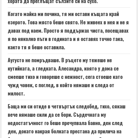
хората да преглъщат сълзите си на сухо.
Когато майка ми почина, тя ми остави къщата край
езерото. Това място беше свято. Не живеех в нея и не я
давах под наем. Просто я поддържах чиста, посещавах
я по няколко пъти в годината и я оставях точно така,
както тя я беше оставила.
Аугусто не помръдваше. В ръцете му тежеше не
кутийката, а гледката. Алесандра, която у дома се
смееше тихо и говореше с нежност, сега стоеше като
чужд човек, с поглед, в който нямаше и следа от
милост.
Баща ми си отиде в четвъртък следобед, тихо, сякаш
вече нямаше сили да се бори. Сърдечната му
недостатъчност го беше пречупвала бавно, ден след
ден, докато накрая болката престана да прилича на