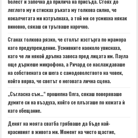
болест и започна да прилича на присъда. Стоях до
леглото му и стисках ръката му толкова силно, че
кокалчетата ми изтръпнаха, а той ми се усмихна някак
виновно, сякаш си тръгваше нарочно.
Станах толкова рязко, че столът изстърга по мрамора
като предупреждение. Усмивките наоколо увиснаха,
като че ли някой дръпна завеса пред лицата им. Паула
още държеше микрофона, а Ричард се наслаждаваше
на собствената си шега с самодоволството на човек,
който вярва, че светът е неговата лична сцена.
„Съгласна съм…“ прошепна Олга, сякаш поверяваше
думите си на въздуха, който се плъзгаше по кожата ѝ
като обещание.
Денят на моята сватба трябваше да бъде най-
красивият в живота ми. Момент на чисто щастие,