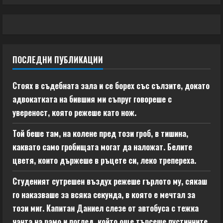
ПОСЛЕДНИ ПУБЛИКАЦИИ
Стоях в съдебната зала и се борех със сълзите, докато
адвокатката на бившия ми съпруг говореше с
увереност, която режеше като нож.
Той беше там, на колене пред този гроб, в тишина,
каквато само гробищата могат да наложат. Белите
цветя, които държеше в ръцете си, леко трепереха.
Студеният сутрешен въздух режеше гърлото му, сякаш
го наказваше за всяка секунда, в която е мечтал за
този миг. Капитан Даниел слезе от автобуса с тежка
чанта на рамо и поглед, който още търсеше пустинните