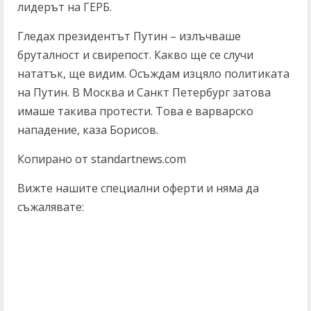
лидерът на ГЕРБ.
Гледах президентът Путин – излъчваше
бруталност и свирепост. Какво ще се случи
нататък, ще видим. Осъждам изцяло политиката
на Путин. В Москва и Санкт Петербург затова
имаше такива протести. Това е варварско
нападение, каза Борисов.
Копирано от standartnews.com
Вижте нашите специални оферти и няма да
съжалявате:
C
o
n