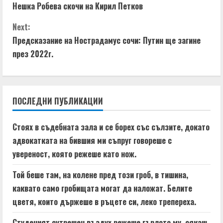
Нешка Робева скочи на Кирил Петков
o
Next:
n
Предсказание на Нострадамус сочи: Путин ще загине
t
през 2022г.
i
n
ПОСЛЕДНИ ПУБЛИКАЦИИ
u
Стоях в съдебната зала и се борех със сълзите, докато
e
адвокатката на бившия ми съпруг говореше с
увереност, която режеше като нож.
R
Той беше там, на колене пред този гроб, в тишина,
e
каквато само гробищата могат да наложат. Белите
a
цветя, които държеше в ръцете си, леко трепереха.
Студеният сутрешен въздух режеше гърлото му, сякаш