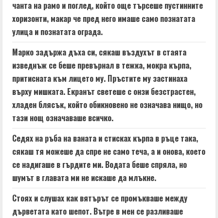
чанта на рамо и поглед, който още търсеше пустинните
g
хоризонти, макар че пред него имаше само познатата
улица и познатата ограда.
Марко задържа дъха си, сякаш въздухът в стаята
изведнъж се беше превърнал в тежка, мокра кърпа,
притисната към лицето му. Пръстите му застинаха
върху мишката. Екранът светеше с онзи безстрастен,
хладен блясък, който обикновено не означава нищо, но
тази нощ означаваше всичко.
Седях на ръба на ваната и стисках кърпа в ръце така,
сякаш тя можеше да спре не само теча, а и онова, което
се надигаше в гърдите ми. Водата беше спряла, но
шумът в главата ми не искаше да млъкне.
Стоях и слушах как вятърът се промъкваше между
дърветата като шепот. Вътре в мен се разливаше