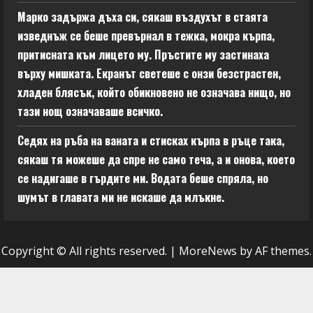
Марко задържа дъха си, сякаш въздухът в стаята
изведнъж се беше превърнал в тежка, мокра кърпа,
притисната към лицето му. Пръстите му застинаха
върху мишката. Екранът светеше с онзи безстрастен,
хладен блясък, който обикновено не означава нищо, но
тази нощ означаваше всичко.
Седях на ръба на ваната и стисках кърпа в ръце така,
сякаш тя можеше да спре не само теча, а и онова, което
се надигаше в гърдите ми. Водата беше спряла, но
шумът в главата ми не искаше да млъкне.
Copyright © All rights reserved.
|
MoreNews
by AF themes.