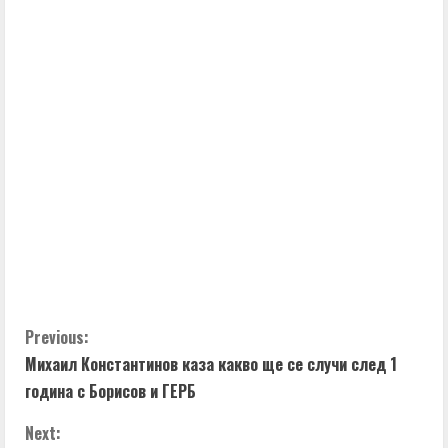
C
Previous:
Михаил Константинов каза какво ще се случи след 1
o
година с Борисов и ГЕРБ
n
Next: