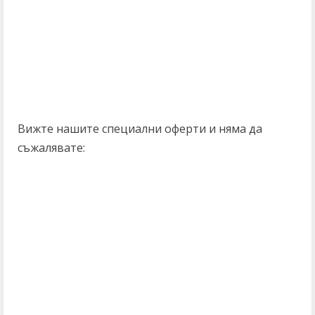
Вижте нашите специални оферти и няма да
съжалявате:
C
o
n
t
i