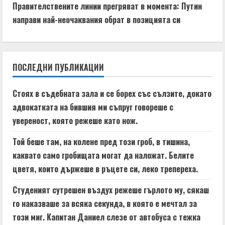
t
Правителствените линии прегряват в момента: Путин
направи най-неочаквания обрат в позицията си
i
n
ПОСЛЕДНИ ПУБЛИКАЦИИ
u
e
Стоях в съдебната зала и се борех със сълзите, докато
адвокатката на бившия ми съпруг говореше с
R
увереност, която режеше като нож.
e
Той беше там, на колене пред този гроб, в тишина,
a
каквато само гробищата могат да наложат. Белите
цветя, които държеше в ръцете си, леко трепереха.
d
Студеният сутрешен въздух режеше гърлото му, сякаш
i
го наказваше за всяка секунда, в която е мечтал за
n
този миг. Капитан Даниел слезе от автобуса с тежка