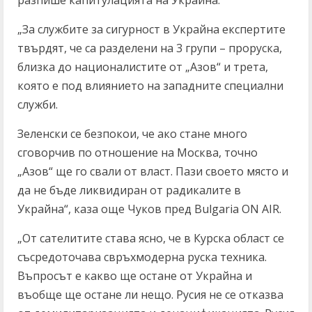
разпише капитулацията на Украйна.
„За службите за сигурност в Украйна експертите
твърдят, че са разделени на 3 групи – проруска,
близка до националистите от „Азов“ и трета,
която е под влиянието на западните специални
служби.
Зеленски се безпокои, че ако стане много
сговорчив по отношение на Москва, точно
„Азов“ ще го свали от власт. Пази своето място и
да не бъде ликвидиран от радикалите в
Украйна“, каза още Чуков пред Bulgaria ON AIR.
„От сателитите става ясно, че в Курска област се
съсредоточава свръхмодерна руска техника.
Въпросът е какво ще остане от Украйна и
въобще ще остане ли нещо. Русия не се отказва