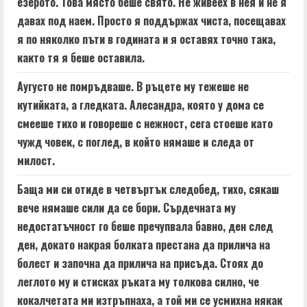
езерото. Това място беше свято. Не живеех в нея и не я
давах под наем. Просто я поддържах чиста, посещавах
я по няколко пъти в годината и я оставях точно така,
както тя я беше оставила.
Аугусто не помръдваше. В ръцете му тежеше не
кутийката, а гледката. Алесандра, която у дома се
смееше тихо и говореше с нежност, сега стоеше като
чужд човек, с поглед, в който нямаше и следа от
милост.
Баща ми си отиде в четвъртък следобед, тихо, сякаш
вече нямаше сили да се бори. Сърдечната му
недостатъчност го беше пречупвала бавно, ден след
ден, докато накрая болката престана да прилича на
болест и започна да прилича на присъда. Стоях до
леглото му и стисках ръката му толкова силно, че
кокалчетата ми изтръпнаха, а той ми се усмихна някак