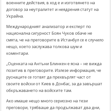
военните действия, в ход е и изготвянето на
договор за неутралитет и неядрения статут на
Украйна.
Международният анализатор и експерт по
национална сигурност Боян Чуков обаче не
смята, че на преговорите в Истанбул се е случило
нещо, което заслужава толкова шум и
коментари.
„Оценката на Антъни Блинкен е ясна – не вижда
позитив в преговорите. Излезе информация, че
руснаците се готвят да прехвърлят част от
своите войски от Киев в Донбас, за да завършат
обкръжаването на войските там.
Ако имаше нещо много сериозно на тези
преговори, трябваше да продължават два дни,