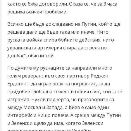
както се бяха договорили. Оказа се, че за 3 часа
решиха всички проблеми.
Всичко ще бъде докладвано на Путин, който ще
решава дали ще бъде така или иначе. Нито
руската войска спира бойните действия, нито
украинската артилерия спира да стреля по
Донбас“, обясни той.
По думите му руснаците са направили много
голям реверанс към своя партньор Реджеп
Ердоган – да играе роля на посредник, за да
придобие глобална тежест в новия свят, който се
изгражда. Чуков подчерта, че преговорите са
между Москва и Запада, а Киев е само един
интерфейс и нищо повече. А среща между Путин
и Зеленски щяло да има, когато Зеленски