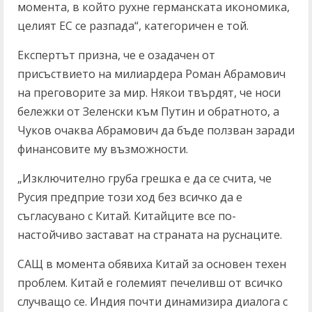
момента, в който рухне германската икономика,
целият ЕС се разпада“, категоричен е той.
Експертът призна, че е озадачен от
присъствието на милиардера Роман Абрамович
на преговорите за мир. Някои твърдят, че носи
бележки от Зеленски към Путин и обратното, а
Чуков очаква Абрамович да бъде ползван заради
финансовите му възможности.
„Изключително груба грешка е да се счита, че
Русия предприе този ход без всичко да е
съгласувано с Китай. Китайците все по-
настойчиво застават на страната на руснаците.
САЩ в момента обявиха Китай за основен техен
проблем. Китай е големият печеливш от всичко
случващо се. Индия почти динамизира диалога с