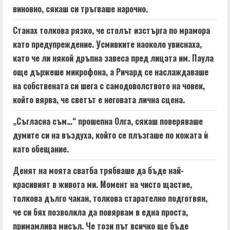
виновно, сякаш си тръгваше нарочно.
Станах толкова рязко, че столът изстърга по мрамора
като предупреждение. Усмивките наоколо увиснаха,
като че ли някой дръпна завеса пред лицата им. Паула
още държеше микрофона, а Ричард се наслаждаваше
на собствената си шега с самодоволството на човек,
който вярва, че светът е неговата лична сцена.
„Съгласна съм…“ прошепна Олга, сякаш поверяваше
думите си на въздуха, който се плъзгаше по кожата ѝ
като обещание.
Денят на моята сватба трябваше да бъде най-
красивият в живота ми. Момент на чисто щастие,
толкова дълго чакан, толкова старателно подготвян,
че си бях позволила да повярвам в една проста,
примамлива мисъл. Че този път всичко ще бъде