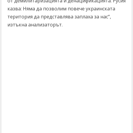
от демилитаризацията и денацификацията. Русия
казва: Няма да позволим повече украинската
територия да представлява заплаха за нас“,
изтъкна анализаторът.