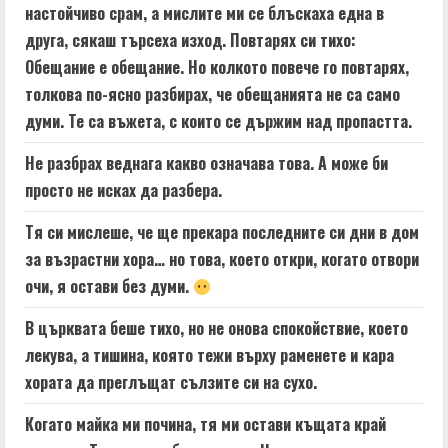
настойчиво срам, а мислите ми се блъскаха една в
друга, сякаш търсеха изход. Повтарях си тихо:
Обещание е обещание. Но колкото повече го повтарях,
толкова по-ясно разбирах, че обещанията не са само
думи. Те са въжета, с които се държим над пропастта.
Не разбрах веднага какво означава това. А може би
просто не исках да разбера.
Тя си мислеше, че ще прекара последните си дни в дом
за възрастни хора… но това, което откри, когато отвори
очи, я остави без думи.
В църквата беше тихо, но не онова спокойствие, което
лекува, а тишина, която тежи върху раменете и кара
хората да преглъщат сълзите си на сухо.
Когато майка ми почина, тя ми остави къщата край