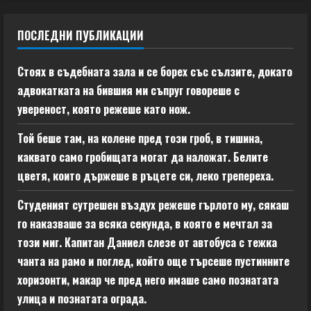
ПОСЛЕДНИ ПУБЛИКАЦИИ
Стоях в съдебната зала и се борех със сълзите, докато
адвокатката на бившия ми съпруг говореше с
увереност, която режеше като нож.
Той беше там, на колене пред този гроб, в тишина,
каквато само гробищата могат да наложат. Белите
цветя, които държеше в ръцете си, леко трепереха.
Студеният сутрешен въздух режеше гърлото му, сякаш
го наказваше за всяка секунда, в която е мечтал за
този миг. Капитан Даниел слезе от автобуса с тежка
чанта на рамо и поглед, който още търсеше пустинните
хоризонти, макар че пред него имаше само познатата
улица и познатата ограда.