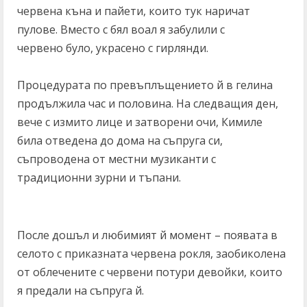
червена къна и пайети, които тук наричат
пулове. Вместо с бял воал я забулили с
червено було, украсено с гирлянди.
Процедурата по превъплъщението й в гелина
продължила час и половина. На следващия ден,
вече с измито лице и затворени очи, Кимиле
била отведена до дома на съпруга си,
съпроводена от местни музиканти с
традиционни зурни и тъпани.
После дошъл и любимият й момент – появата в
селото с приказната червена рокля, заобиколена
от облечените с червени потури девойки, които
я предали на съпруга й.