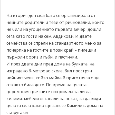
На втория ден сватбата се организирала от
нейните родители и тези от рибновалии, които
не били на угощението първата вечер, дошли
сега като гости на сем. Авдикови. И двете
семейства се спрели на стандартното меню за
почерпка на гостите в този край – пилешки
пържоли с ориз и гъби, и пастички.
И през двата дни пред дома на булката, на
изградено 6-метрово скеле, бил прострян
нейният чеиз, който майка й приготвяла още
откакто била дете. По време на цялата
церемония цветните покривала за легла,
килими, мебели останали на показ, за да види
цялото село какво ще занесе Кимиле в дома на
съпруга си.