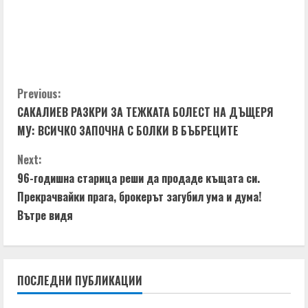
C
Previous:
САКАЛИЕВ РАЗКРИ ЗА ТЕЖКАТА БОЛЕСТ НА ДЪЩЕРЯ
o
МУ: ВСИЧКО ЗАПОЧНА С БОЛКИ В БЪБРЕЦИТЕ
n
Next:
t
96-годишна старица реши да продаде къщата си.
Прекрачвайки прага, брокерът загубил ума и дума!
i
Вътре видя
n
u
ПОСЛЕДНИ ПУБЛИКАЦИИ
e