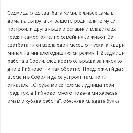
Седмица след сватбата Кимиле живее сама в
дома на съпруга си, защото родителите му си
построили друга къща и оставили младите да
градят самостоятелно семейния си живот. За
сватбата тя си взела един месец отпуска, а Къдри
минал на миналогодишния си режим 1-2 седмици
работа в София, след което се връща за няколко
дни в Рибново – и пак обратно. Предложил й да я
вземе и в София и да се устроят там, но тя
отказала. „Струва ми се голяма лудница този
град, тук, в Рибново, много повече ми харесва,
имам и хубава работа“, обяснява младата булка.