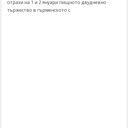
отрази на 1 и 2 януари пищното двудневно
тържество в гърменското с.