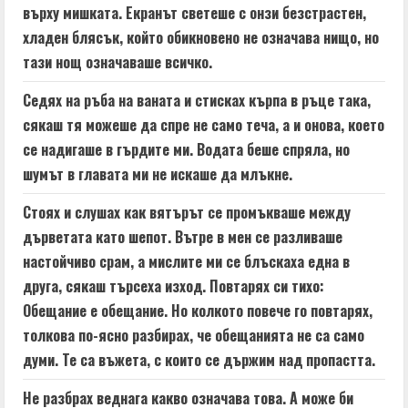
върху мишката. Екранът светеше с онзи безстрастен,
хладен блясък, който обикновено не означава нищо, но
тази нощ означаваше всичко.
Седях на ръба на ваната и стисках кърпа в ръце така,
сякаш тя можеше да спре не само теча, а и онова, което
се надигаше в гърдите ми. Водата беше спряла, но
шумът в главата ми не искаше да млъкне.
Стоях и слушах как вятърът се промъкваше между
дърветата като шепот. Вътре в мен се разливаше
настойчиво срам, а мислите ми се блъскаха една в
друга, сякаш търсеха изход. Повтарях си тихо:
Обещание е обещание. Но колкото повече го повтарях,
толкова по-ясно разбирах, че обещанията не са само
думи. Те са въжета, с които се държим над пропастта.
Не разбрах веднага какво означава това. А може би