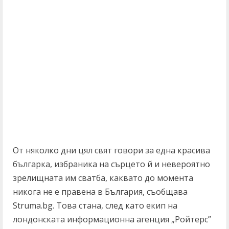
От няколко дни цял свят говори за една красива
българка, избраника на сърцето й и невероятно
зрелищната им сватба, каквато до момента
никога не е правена в България, съобщава
Struma.bg. Това стана, след като екип на
лондонската информационна агенция „Ройтерс”