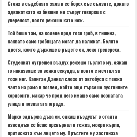
Стоях в съдебната зала и се борех със сълзите, докато
R
адвокатката на бившия ми съпруг говореше с
e
увереност, която режеше като нож.
a
Той беше там, на колене пред този гроб, в тишина,
каквато само гробищата могат да наложат. Белите
d
цветя, които държеше в ръцете си, леко трепереха.
i
Студеният сутрешен въздух режеше гърлото му, сякаш
n
го наказваше за всяка секунда, в която е мечтал за
този миг. Капитан Даниел слезе от автобуса с тежка
g
чанта на рамо и поглед, който още търсеше пустинните
хоризонти, макар че пред него имаше само познатата
улица и познатата ограда.
Марко задържа дъха си, сякаш въздухът в стаята
изведнъж се беше превърнал в тежка, мокра кърпа,
притисната към лицето му. Пръстите му застинаха