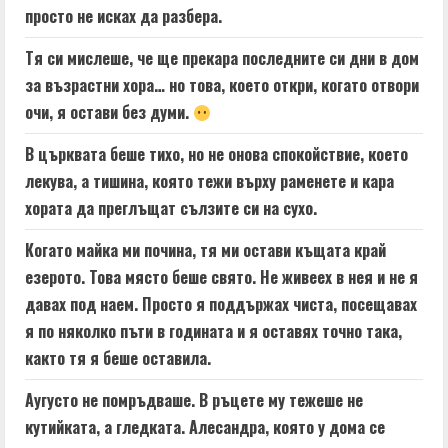
просто не исках да разбера.
Тя си мислеше, че ще прекара последните си дни в дом
за възрастни хора… но това, което откри, когато отвори
очи, я остави без думи.
В църквата беше тихо, но не онова спокойствие, което
лекува, а тишина, която тежи върху раменете и кара
хората да преглъщат сълзите си на сухо.
Когато майка ми почина, тя ми остави къщата край
езерото. Това място беше свято. Не живеех в нея и не я
давах под наем. Просто я поддържах чиста, посещавах
я по няколко пъти в годината и я оставях точно така,
както тя я беше оставила.
Аугусто не помръдваше. В ръцете му тежеше не
кутийката, а гледката. Алесандра, която у дома се