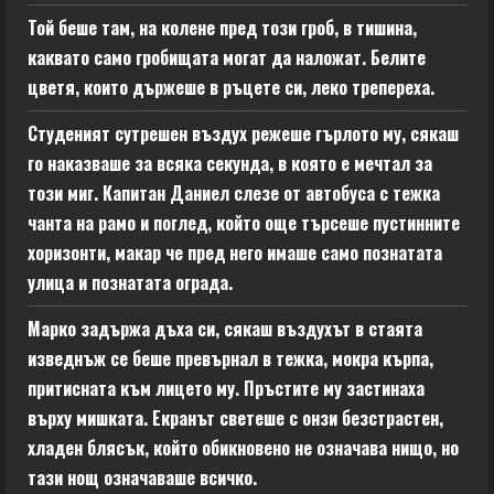
Той беше там, на колене пред този гроб, в тишина,
каквато само гробищата могат да наложат. Белите
цветя, които държеше в ръцете си, леко трепереха.
Студеният сутрешен въздух режеше гърлото му, сякаш
го наказваше за всяка секунда, в която е мечтал за
този миг. Капитан Даниел слезе от автобуса с тежка
чанта на рамо и поглед, който още търсеше пустинните
хоризонти, макар че пред него имаше само познатата
улица и познатата ограда.
Марко задържа дъха си, сякаш въздухът в стаята
изведнъж се беше превърнал в тежка, мокра кърпа,
притисната към лицето му. Пръстите му застинаха
върху мишката. Екранът светеше с онзи безстрастен,
хладен блясък, който обикновено не означава нищо, но
тази нощ означаваше всичко.