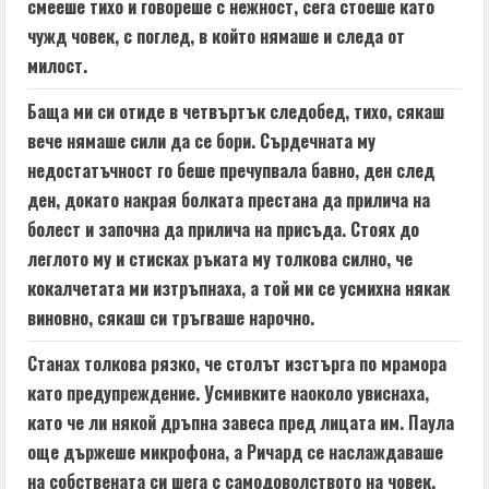
смееше тихо и говореше с нежност, сега стоеше като
чужд човек, с поглед, в който нямаше и следа от
милост.
Баща ми си отиде в четвъртък следобед, тихо, сякаш
вече нямаше сили да се бори. Сърдечната му
недостатъчност го беше пречупвала бавно, ден след
ден, докато накрая болката престана да прилича на
болест и започна да прилича на присъда. Стоях до
леглото му и стисках ръката му толкова силно, че
кокалчетата ми изтръпнаха, а той ми се усмихна някак
виновно, сякаш си тръгваше нарочно.
Станах толкова рязко, че столът изстърга по мрамора
като предупреждение. Усмивките наоколо увиснаха,
като че ли някой дръпна завеса пред лицата им. Паула
още държеше микрофона, а Ричард се наслаждаваше
на собствената си шега с самодоволството на човек,