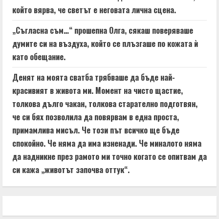
който вярва, че светът е неговата лична сцена.
„Съгласна съм…“ прошепна Олга, сякаш поверяваше
думите си на въздуха, който се плъзгаше по кожата ѝ
като обещание.
Денят на моята сватба трябваше да бъде най-
красивият в живота ми. Момент на чисто щастие,
толкова дълго чакан, толкова старателно подготвян,
че си бях позволила да повярвам в една проста,
примамлива мисъл. Че този път всичко ще бъде
спокойно. Че няма да има изненади. Че миналото няма
да надникне през рамото ми точно когато се опитвам да
си кажа „животът започва оттук“.