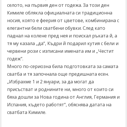
селото, на първия ден от годежа. За този ден
Кимиле облякла официалната си традиционна
носия, която е феерия от цветове, комбинирана с
елегантни бели сватбени обувки. След като
паднал на колене пред нея и поискал ръката й, а
тя му казала „да“, Къдри й подарил кутия с бели и
червени рози с изписани имената им и „Честит
годеж“.
Много по-сериозна била подготовката за самата
сватба и тя започнала още предишната есен.
„Избрахме 1 и 2 януари, за да могат да
присъстват и роднините ни, много от които си
бяха дошли за Нова година от Англия, Германия и
Испания, където работят“, обяснява датата на
сватбата Кимиле.