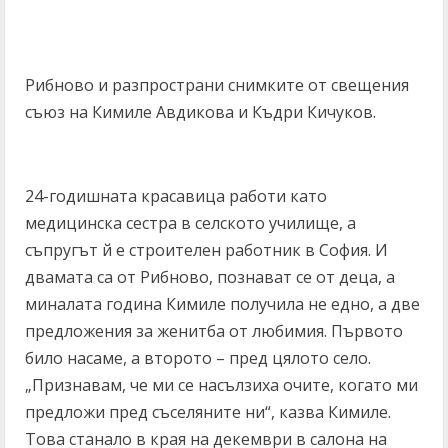
Рибново и разпространи снимките от свещения
съюз на Кимиле Авдикова и Къдри Кичуков.
24-годишната красавица работи като
медицинска сестра в селското училище, а
съпругът й е строителен работник в София. И
двамата са от Рибново, познават се от деца, а
миналата година Кимиле получила не едно, а две
предложения за женитба от любимия. Първото
било насаме, а второто – пред цялото село.
„Признавам, че ми се насълзиха очите, когато ми
предложи пред съселяните ни“, казва Кимиле.
Това станало в края на декември в салона на