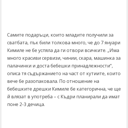
Самите подаръци, които младите получили за
сватбата, пък били толкова много, че до 7 януари
Кимиле не бе успяла да ги отвори всичките. „Има
много красиви сервизи, чинии, скара, машинка за
палачинки и доста бебешки принадлежности“,
описа тя съдържанието на част от кутиите, които
вече бе разопаковала. По отношение на
бебешките дрешки Кимиле бе категорична, че ще
й влязат в употреба – с Къдри планирали да имат
поне 2-3 дечица.