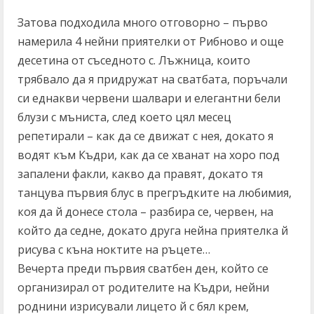
Затова подходила много отговорно – първо
намерила 4 нейни приятелки от Рибново и още
десетина от съседното с. Лъжница, които
трябвало да я придружат на сватбата, поръчали
си еднакви червени шалвари и елегантни бели
блузи с мъниста, след което цял месец
репетирали – как да се движат с нея, докато я
водят към Къдри, как да се хванат на хоро под
запалени факли, какво да правят, докато тя
танцува първия блус в прегръдките на любимия,
коя да й донесе стола – разбира се, червен, на
който да седне, докато друга нейна приятелка й
рисува с къна ноктите на ръцете…
Вечерта преди първия сватбен ден, който се
организирал от родителите на Къдри, нейни
роднини изрисували лицето й с бял крем,