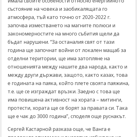
имала своите особености относно енергийното
състояние на човека и заобикалящата го
атмосфера, тъй като точно от 2020-2022 г.
започва изместването на магните полюси и
закономерностите на много събития щели да
бъдат нарушени. “За останалия свят от тази
година ще започнат войни от локален мащаб за
отделни територии, ще има затопляне на
отношенията между нашите два народа, както и
между други държави, защото, както казах, това
е годината на паяка, който плете своята паяжина,
т.е. ще се изграждат връзки. Заедно с това ще
има повишена активност на хората – митинги,
протести, хората ще се борят за правата си. Така
ще е чак до 3000 година”, споделя още руснакът.
Сергей Кастарной разказа още, че Ванга е