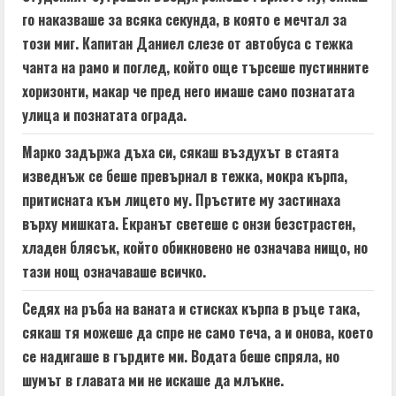
i
го наказваше за всяка секунда, в която е мечтал за
n
този миг. Капитан Даниел слезе от автобуса с тежка
чанта на рамо и поглед, който още търсеше пустинните
g
хоризонти, макар че пред него имаше само познатата
улица и познатата ограда.
Марко задържа дъха си, сякаш въздухът в стаята
изведнъж се беше превърнал в тежка, мокра кърпа,
притисната към лицето му. Пръстите му застинаха
върху мишката. Екранът светеше с онзи безстрастен,
хладен блясък, който обикновено не означава нищо, но
тази нощ означаваше всичко.
Седях на ръба на ваната и стисках кърпа в ръце така,
сякаш тя можеше да спре не само теча, а и онова, което
се надигаше в гърдите ми. Водата беше спряла, но
шумът в главата ми не искаше да млъкне.