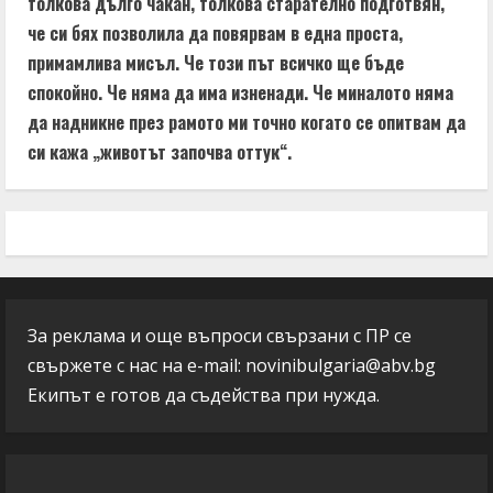
толкова дълго чакан, толкова старателно подготвян,
че си бях позволила да повярвам в една проста,
примамлива мисъл. Че този път всичко ще бъде
спокойно. Че няма да има изненади. Че миналото няма
да надникне през рамото ми точно когато се опитвам да
си кажа „животът започва оттук“.
За реклама и още въпроси свързани с ПР се
свържете с нас на e-mail:
novinibulgaria@abv.bg
Екипът е готов да съдейства при нужда.