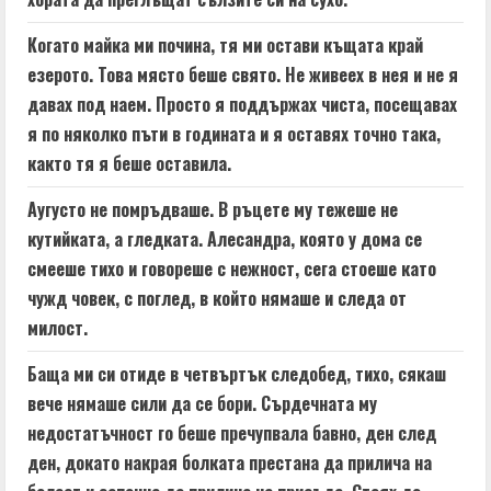
Когато майка ми почина, тя ми остави къщата край
езерото. Това място беше свято. Не живеех в нея и не я
давах под наем. Просто я поддържах чиста, посещавах
я по няколко пъти в годината и я оставях точно така,
както тя я беше оставила.
Аугусто не помръдваше. В ръцете му тежеше не
кутийката, а гледката. Алесандра, която у дома се
смееше тихо и говореше с нежност, сега стоеше като
чужд човек, с поглед, в който нямаше и следа от
милост.
Баща ми си отиде в четвъртък следобед, тихо, сякаш
вече нямаше сили да се бори. Сърдечната му
недостатъчност го беше пречупвала бавно, ден след
ден, докато накрая болката престана да прилича на