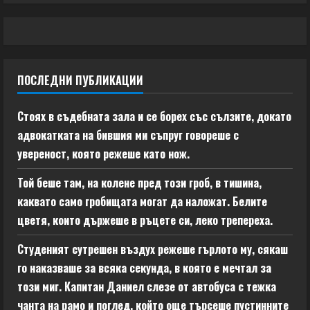
ПОСЛЕДНИ ПУБЛИКАЦИИ
Стоях в съдебната зала и се борех със сълзите, докато
адвокатката на бившия ми съпруг говореше с
увереност, която режеше като нож.
Той беше там, на колене пред този гроб, в тишина,
каквато само гробищата могат да наложат. Белите
цветя, които държеше в ръцете си, леко трепереха.
Студеният сутрешен въздух режеше гърлото му, сякаш
го наказваше за всяка секунда, в която е мечтал за
този миг. Капитан Даниел слезе от автобуса с тежка
чанта на рамо и поглед, който още търсеше пустинните