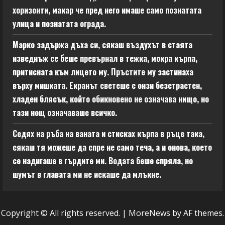
хоризонти, макар че пред него имаше само познатата
улица и познатата ограда.
Марко задържа дъха си, сякаш въздухът в стаята
изведнъж се беше превърнал в тежка, мокра кърпа,
притисната към лицето му. Пръстите му застинаха
върху мишката. Екранът светеше с онзи безстрастен,
хладен блясък, който обикновено не означава нищо, но
тази нощ означаваше всичко.
Седях на ръба на ваната и стисках кърпа в ръце така,
сякаш тя можеше да спре не само теча, а и онова, което
се надигаше в гърдите ми. Водата беше спряла, но
шумът в главата ми не искаше да млъкне.
Copyright © All rights reserved.
|
MoreNews
by AF themes.