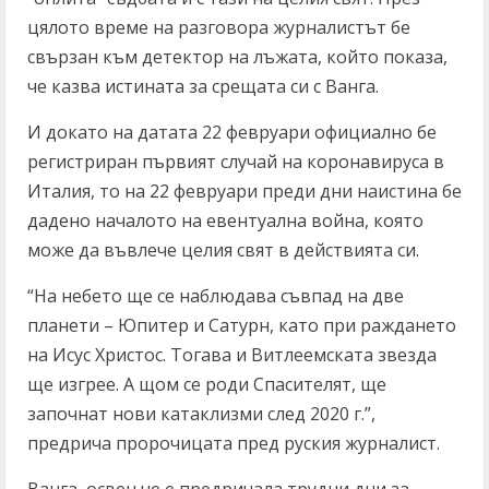
цялото време на разговора журналистът бе
свързан към детектор на лъжата, който показа,
че казва истината за срещата си с Ванга.
И докато на датата 22 февруари официално бе
регистриран първият случай на коронавируса в
Италия, то на 22 февруари преди дни наистина бе
дадено началото на евентуална война, която
може да въвлече целия свят в действията си.
“На небето ще се наблюдава съвпад на две
планети – Юпитер и Сатурн, като при раждането
на Исус Христос. Тогава и Витлеемската звезда
ще изгрее. А щом се роди Спасителят, ще
започнат нови катаклизми след 2020 г.”,
предрича пророчицата пред руския журналист.