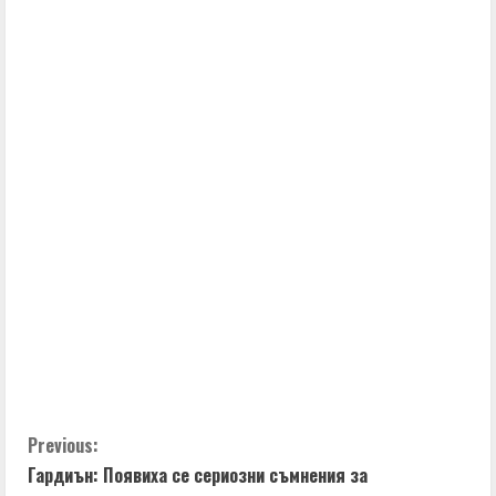
n
t
i
n
u
e
R
e
a
d
C
Previous:
i
Гардиън: Появиха се сериозни съмнения за