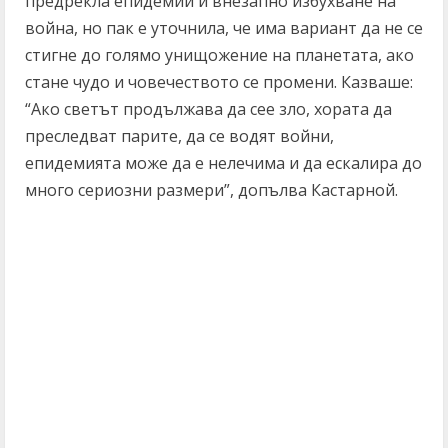
предрекла епидемии и внезапно избухване на
война, но пак е уточнила, че има вариант да не се
стигне до голямо унищожение на планетата, ако
стане чудо и човечеството се промени. Казваше:
“Ако светът продължава да сее зло, хората да
преследват парите, да се водят войни,
епидемията може да е нелечима и да ескалира до
много сериозни размери”, допълва Кастарной.