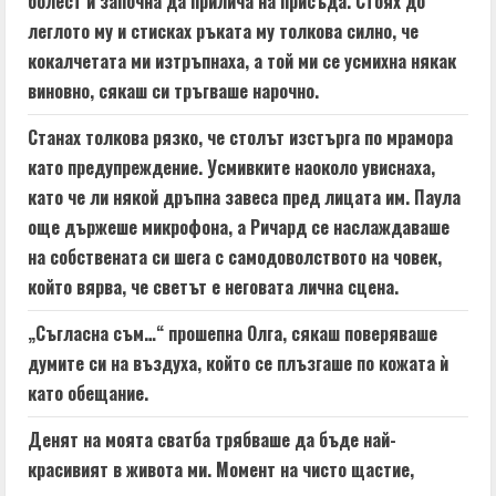
болест и започна да прилича на присъда. Стоях до
леглото му и стисках ръката му толкова силно, че
кокалчетата ми изтръпнаха, а той ми се усмихна някак
виновно, сякаш си тръгваше нарочно.
Станах толкова рязко, че столът изстърга по мрамора
като предупреждение. Усмивките наоколо увиснаха,
като че ли някой дръпна завеса пред лицата им. Паула
още държеше микрофона, а Ричард се наслаждаваше
на собствената си шега с самодоволството на човек,
който вярва, че светът е неговата лична сцена.
„Съгласна съм…“ прошепна Олга, сякаш поверяваше
думите си на въздуха, който се плъзгаше по кожата ѝ
като обещание.
Денят на моята сватба трябваше да бъде най-
красивият в живота ми. Момент на чисто щастие,