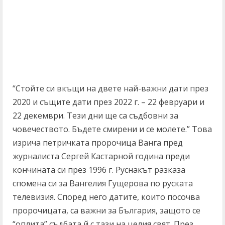
“Стойте си вкъщи на двете най-важни дати през
2020 и същите дати през 2022 г. – 22 февруари и
22 декември. Тези дни ще са съдбовни за
човечеството. Бъдете смирени и се молете.” Това
изрича петричката пророчица Ванга пред
журналиста Сергей Кастарной година преди
кончината си през 1996 г. Руснакът разказа
спомена си за Вангелия Гущерова по руската
телевизия. Според него датите, които посочва
пророчицата, са важни за България, защото се
“оплита” съдбата й с тази на целия свят. През