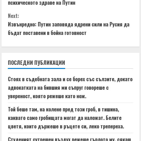
o
n
психическото здраве на Путин
n
g
Next:
t
Извънредно: Путин заповяда ядрени сили на Русия да
бъдат поставени в бойна готовност
i
n
ПОСЛЕДНИ ПУБЛИКАЦИИ
u
e
Стоях в съдебната зала и се борех със сълзите, докато
адвокатката на бившия ми съпруг говореше с
R
увереност, която режеше като нож.
e
Той беше там, на колене пред този гроб, в тишина,
a
каквато само гробищата могат да наложат. Белите
цветя, които държеше в ръцете си, леко трепереха.
d
Студеният сутрешен въздух режеше гърлото му, сякаш