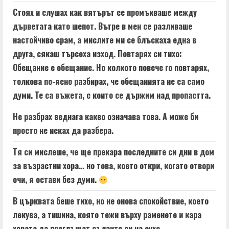
Стоях и слушах как вятърът се промъкваше между
дърветата като шепот. Вътре в мен се разливаше
настойчиво срам, а мислите ми се блъскаха една в
друга, сякаш търсеха изход. Повтарях си тихо:
Обещание е обещание. Но колкото повече го повтарях,
толкова по-ясно разбирах, че обещанията не са само
думи. Те са въжета, с които се държим над пропастта.
Не разбрах веднага какво означава това. А може би
просто не исках да разбера.
Тя си мислеше, че ще прекара последните си дни в дом
за възрастни хора… но това, което откри, когато отвори
очи, я остави без думи.
В църквата беше тихо, но не онова спокойствие, което
лекува, а тишина, която тежи върху раменете и кара
хората да преглъщат сълзите си на сухо.