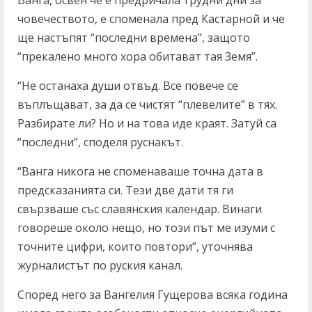
Ванга, освен че е предричала трудни дни за
човечеството, е споменала пред Кастарной и че
ще настъпят “последни времена”, защото
“прекалено много хора обитават тая Земя”.
“Не останаха души отвъд. Все повече се
въплъщават, за да се чистят “плевелите” в тях.
Разбирате ли? Но и на това иде краят. Затуй са
“последни”, споделя руснакът.
“Ванга никога не споменаваше точна дата в
предсказанията си. Тези две дати тя ги
свързваше със славянския календар. Винаги
говореше около нещо, но този път ме изуми с
точните цифри, които повтори”, уточнява
журналистът по руския канал.
Според него за Вангелия Гущерова всяка година