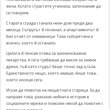
жена. Когато страстите утихнаха, започнахме да
си говорим.
Старата сграда станала неин дом преди два
месеца. Съпругът й починал, а апартаментът й
бил отнет от измамници. Тази съборетина е
всичко, което й останало.
Цялата й пенсия отива за жизненоважни
лекарства. А сега трябваше да мисли за зимни
дрехи, тъй като студът беше точно зад ъгъла.
Единственото нещо, което имаше, беше това,
което носеше сега.
Исках да помогна на нещастната старица. За да
направя това, разказах нейната история в
социалните мрежи и помолих някой да помогне с
временно жилище.