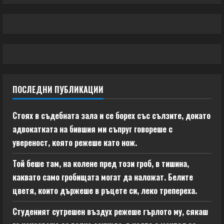
ПОСЛЕДНИ ПУБЛИКАЦИИ
Стоях в съдебната зала и се борех със сълзите, докато
адвокатката на бившия ми съпруг говореше с
увереност, която режеше като нож.
Той беше там, на колене пред този гроб, в тишина,
каквато само гробищата могат да наложат. Белите
цветя, които държеше в ръцете си, леко трепереха.
Студеният сутрешен въздух режеше гърлото му, сякаш