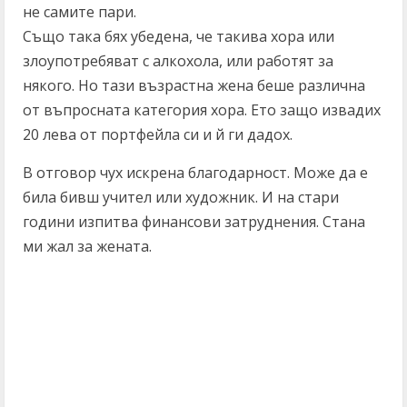
не самите пари.
Също така бях убедена, че такива хора или
злоупотребяват с алкохола, или работят за
някого. Но тази възрастна жена беше различна
от въпросната категория хора. Ето защо извадих
20 лева от портфейла си и й ги дадох.
В отговор чух искрена благодарност. Може да е
била бивш учител или художник. И на стари
години изпитва финансови затруднения. Стана
ми жал за жената.