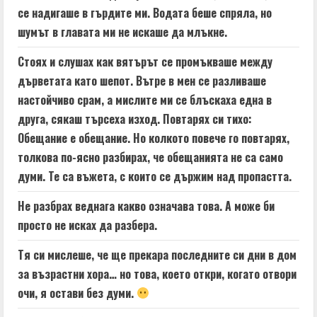
се надигаше в гърдите ми. Водата беше спряла, но
шумът в главата ми не искаше да млъкне.
Стоях и слушах как вятърът се промъкваше между
дърветата като шепот. Вътре в мен се разливаше
настойчиво срам, а мислите ми се блъскаха една в
друга, сякаш търсеха изход. Повтарях си тихо:
Обещание е обещание. Но колкото повече го повтарях,
толкова по-ясно разбирах, че обещанията не са само
думи. Те са въжета, с които се държим над пропастта.
Не разбрах веднага какво означава това. А може би
просто не исках да разбера.
Тя си мислеше, че ще прекара последните си дни в дом
за възрастни хора… но това, което откри, когато отвори
очи, я остави без думи.