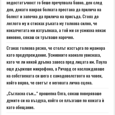
недостатъчност го беше пречупвала бавно, ден след
ден, докато накрая болката престана да прилича на
болест и започна да прилича на присъда. Стоях до
леглото му и стисках ръката му толкова силно, че
кокалчетата ми изтръпнаха, а той ми се усмихна някак
виновно, сякаш си тръгваше нарочно.
Станах толкова рязко, че столът изстърга по мрамора
като предупреждение. Усмивките наоколо увиснаха,
като че ли някой дръпна завеса пред лицата им. Паула
още държеше микрофона, а Ричард се наслаждаваше
на собствената си шега с самодоволството на човек,
който вярва, че светът е неговата лична сцена.
„Съгласна съм…“ прошепна Олга, сякаш поверяваше
думите си на въздуха, който се плъзгаше по кожата ѝ
като обещание.