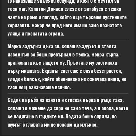
го наказваше за всяка секунда, в която е мечтал за
този миг. Капитан Даниел слезе от автобуса с тежка
чанта на рамо и поглед, който още търсеше пустинните
хоризонти, макар че пред него имаше само познатата
улица и познатата ограда.
Марко задържа дъха си, сякаш въздухът в стаята
изведнъж се беше превърнал в тежка, мокра кърпа,
притисната към лицето му. Пръстите му застинаха
върху мишката. Екранът светеше с онзи безстрастен,
хладен блясък, който обикновено не означава нищо, но
тази нощ означаваше всичко.
Седях на ръба на ваната и стисках кърпа в ръце така,
сякаш тя можеше да спре не само теча, а и онова, което
се надигаше в гърдите ми. Водата беше спряла, но
шумът в главата ми не искаше да млъкне.