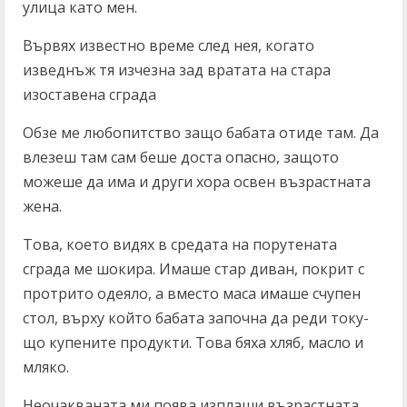
улица като мен.
Вървях известно време след нея, когато
изведнъж тя изчезна зад вратата на стара
изоставена сграда
Обзе ме любопитство защо бабата отиде там. Да
влезеш там сам беше доста опасно, защото
можеше да има и други хора освен възрастната
жена.
Това, което видях в средата на порутената
сграда ме шокира. Имаше стар диван, покрит с
протрито одеяло, а вместо маса имаше счупен
стол, върху който бабата започна да реди току-
що купените продукти. Това бяха хляб, масло и
мляко.
Неочакваната ми поява изплаши възрастната