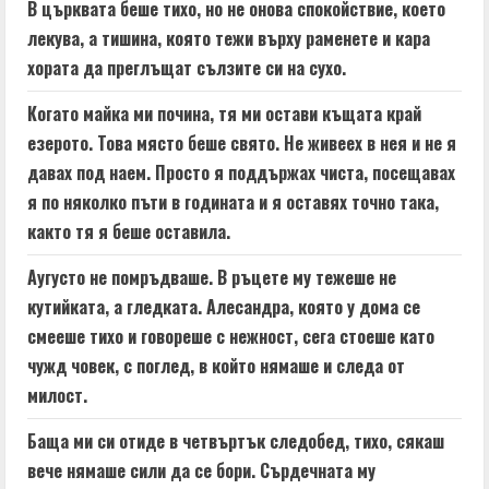
В църквата беше тихо, но не онова спокойствие, което
лекува, а тишина, която тежи върху раменете и кара
хората да преглъщат сълзите си на сухо.
Когато майка ми почина, тя ми остави къщата край
езерото. Това място беше свято. Не живеех в нея и не я
давах под наем. Просто я поддържах чиста, посещавах
я по няколко пъти в годината и я оставях точно така,
както тя я беше оставила.
Аугусто не помръдваше. В ръцете му тежеше не
кутийката, а гледката. Алесандра, която у дома се
смееше тихо и говореше с нежност, сега стоеше като
чужд човек, с поглед, в който нямаше и следа от
милост.
Баща ми си отиде в четвъртък следобед, тихо, сякаш
вече нямаше сили да се бори. Сърдечната му