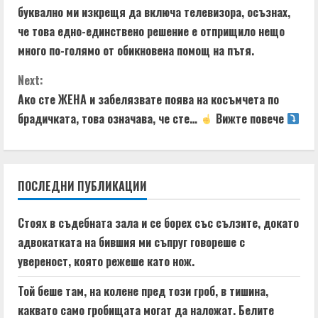
t
буквално ми изкрещя да включа телевизора, осъзнах,
че това едно-единствено решение е отприщило нещо
i
много по-голямо от обикновена помощ на пътя.
n
Next:
u
Ако сте ЖЕНА и забелязвате поява на косъмчета по
брадичката, това означава, че сте…
Вижте повече
e
R
e
ПОСЛЕДНИ ПУБЛИКАЦИИ
a
Стоях в съдебната зала и се борех със сълзите, докато
d
адвокатката на бившия ми съпруг говореше с
увереност, която режеше като нож.
i
Той беше там, на колене пред този гроб, в тишина,
n
каквато само гробищата могат да наложат. Белите