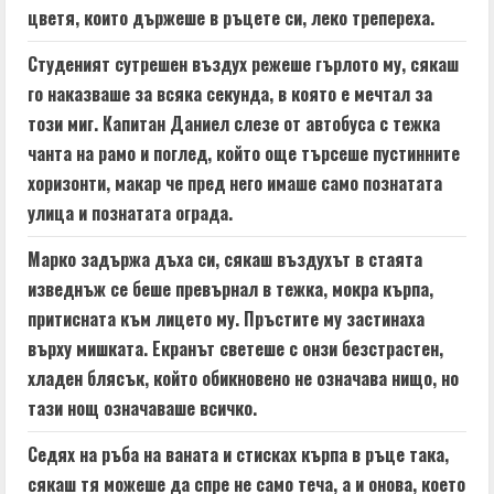
цветя, които държеше в ръцете си, леко трепереха.
g
Студеният сутрешен въздух режеше гърлото му, сякаш
го наказваше за всяка секунда, в която е мечтал за
този миг. Капитан Даниел слезе от автобуса с тежка
чанта на рамо и поглед, който още търсеше пустинните
хоризонти, макар че пред него имаше само познатата
улица и познатата ограда.
Марко задържа дъха си, сякаш въздухът в стаята
изведнъж се беше превърнал в тежка, мокра кърпа,
притисната към лицето му. Пръстите му застинаха
върху мишката. Екранът светеше с онзи безстрастен,
хладен блясък, който обикновено не означава нищо, но
тази нощ означаваше всичко.
Седях на ръба на ваната и стисках кърпа в ръце така,
сякаш тя можеше да спре не само теча, а и онова, което