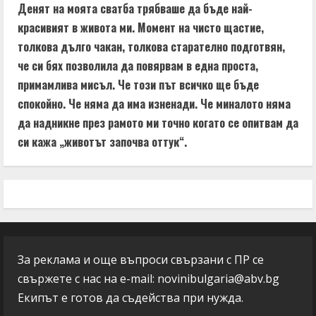
Денят на моята сватба трябваше да бъде най-
красивият в живота ми. Момент на чисто щастие,
толкова дълго чакан, толкова старателно подготвян,
че си бях позволила да повярвам в една проста,
примамлива мисъл. Че този път всичко ще бъде
спокойно. Че няма да има изненади. Че миналото няма
да надникне през рамото ми точно когато се опитвам да
си кажа „животът започва оттук“.
За реклама и още въпроси свързани с ПР се
свържете с нас на e-mail:
novinibulgaria@abv.bg
Екипът е готов да съдейства при нужда.