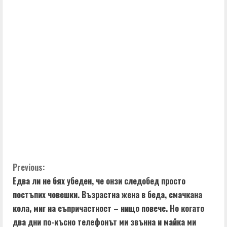
C
Previous:
Едва ли не бях убеден, че онзи следобед просто
o
постъпих човешки. Възрастна жена в беда, смачкана
n
кола, миг на съпричастност – нищо повече. Но когато
два дни по-късно телефонът ми звънна и майка ми