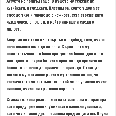
Аугусто не помръдваше. В ръцете му тежеше не
кутийката, а гледката. Алесандра, която у дома се
смееше тихо и говореше с нежност, сега стоеше като
чужд човек, с поглед, в който нямаше и следа от
милост.
Баща ми си отиде в четвъртък следобед, тихо, сякаш
вече нямаше сили да се бори. Сърдечната му
недостатъчност го беше пречупвала бавно, ден след
ден, докато накрая болката престана да прилича на
болест и започна да прилича на присъда. Стоях до
леглото му и стисках ръката му толкова силно, че
кокалчетата ми изтръпнаха, а той ми се усмихна някак
виновно, сякаш си тръгваше нарочно.
Станах толкова рязко, че столът изстърга по мрамора
като предупреждение. Усмивките наоколо увиснаха,
като че ли някой дръпна завеса пред лицата им. Паула