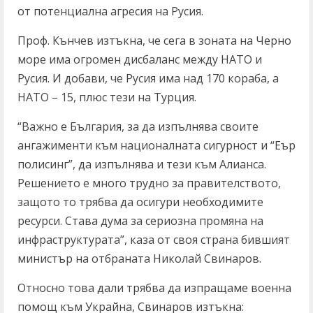
от потенциална агресия на Русия.
Проф. Кънчев изтъкна, че сега в зоната на Черно
море има огромен дисбаланс между НАТО и
Русия. И добави, че Русия има над 170 кораба, а
НАТО – 15, плюс тези на Турция.
“Важно е България, за да изпълнява своите
ангажименти към националната сигурност и “Еър
полисинг”, да изпълнява и тези към Алианса.
Решението е много трудно за правителството,
защото то трябва да осигури необходимите
ресурси. Става дума за сериозна промяна на
инфраструктурата”, каза от своя страна бившият
министър на отбраната Николай Свинаров.
Относно това дали трябва да изпращаме военна
помощ към Украйна, Свинаров изтъкна: