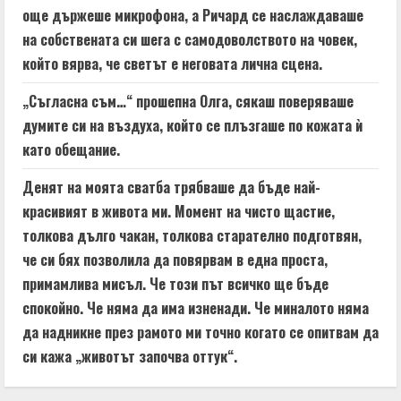
още държеше микрофона, а Ричард се наслаждаваше
на собствената си шега с самодоволството на човек,
който вярва, че светът е неговата лична сцена.
„Съгласна съм…“ прошепна Олга, сякаш поверяваше
думите си на въздуха, който се плъзгаше по кожата ѝ
като обещание.
Денят на моята сватба трябваше да бъде най-
красивият в живота ми. Момент на чисто щастие,
толкова дълго чакан, толкова старателно подготвян,
че си бях позволила да повярвам в една проста,
примамлива мисъл. Че този път всичко ще бъде
спокойно. Че няма да има изненади. Че миналото няма
да надникне през рамото ми точно когато се опитвам да
си кажа „животът започва оттук“.