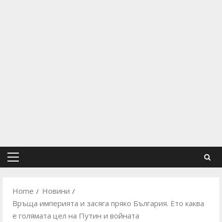
Primary
Menu
Home
Новини
Връща империята и засяга пряко България. Ето каква
е голямата цел на Путин и войната