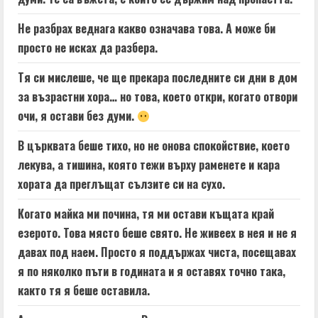
Не разбрах веднага какво означава това. А може би
просто не исках да разбера.
Тя си мислеше, че ще прекара последните си дни в дом
за възрастни хора… но това, което откри, когато отвори
очи, я остави без думи.
В църквата беше тихо, но не онова спокойствие, което
лекува, а тишина, която тежи върху раменете и кара
хората да преглъщат сълзите си на сухо.
Когато майка ми почина, тя ми остави къщата край
езерото. Това място беше свято. Не живеех в нея и не я
давах под наем. Просто я поддържах чиста, посещавах
я по няколко пъти в годината и я оставях точно така,
както тя я беше оставила.