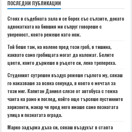
n
ПОСЛЕДНИ ПУБЛИКАЦИИ
u
Стоях в съдебната зала и се борех със сълзите, докато
e
адвокатката на бившия ми съпруг говореше с
увереност, която режеше като нож.
R
Той беше там, на колене пред този гроб, в тишина,
e
каквато само гробищата могат да наложат. Белите
a
цветя, които държеше в ръцете си, леко трепереха.
d
Студеният сутрешен въздух режеше гърлото му, сякаш
го наказваше за всяка секунда, в която е мечтал за
i
този миг. Капитан Даниел слезе от автобуса с тежка
n
чанта на рамо и поглед, който още търсеше пустинните
хоризонти, макар че пред него имаше само познатата
g
улица и познатата ограда.
Марко задържа дъха си, сякаш въздухът в стаята