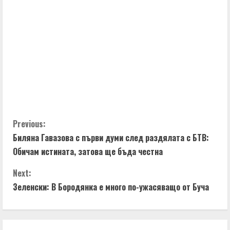
C
Previous:
Биляна Гавазова с първи думи след раздялата с БТВ:
o
Обичам истината, затова ще бъда честна
n
Next:
t
Зеленски: В Бородянка е много по-ужасяващо от Буча
i