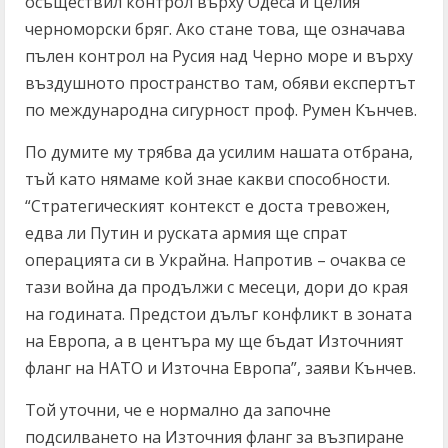
осъществил контрол върху Одеса и целия
черноморски бряг. Ако стане това, ще означава
пълен контрол на Русия над Черно море и върху
въздушното пространство там, обяви експертът
по международна сигурност проф. Румен Кънчев.
По думите му трябва да усилим нашата отбрана,
тъй като нямаме кой знае какви способности.
“Стратегическият контекст е доста тревожен,
едва ли Путин и руската армия ще спрат
операцията си в Украйна. Напротив – очаква се
тази война да продължи с месеци, дори до края
на годината. Предстои дълъг конфликт в зоната
на Европа, а в центъра му ще бъдат Източният
фланг на НАТО и Източна Европа”, заяви Кънчев.
Той уточни, че е нормално да започне
подсилването на Източния фланг за възпиране