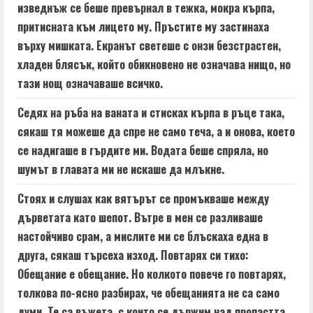
изведнъж се беше превърнал в тежка, мокра кърпа,
притисната към лицето му. Пръстите му застинаха
върху мишката. Екранът светеше с онзи безстрастен,
хладен блясък, който обикновено не означава нищо, но
тази нощ означаваше всичко.
Седях на ръба на ваната и стисках кърпа в ръце така,
сякаш тя можеше да спре не само теча, а и онова, което
се надигаше в гърдите ми. Водата беше спряла, но
шумът в главата ми не искаше да млъкне.
Стоях и слушах как вятърът се промъкваше между
дърветата като шепот. Вътре в мен се разливаше
настойчиво срам, а мислите ми се блъскаха една в
друга, сякаш търсеха изход. Повтарях си тихо:
Обещание е обещание. Но колкото повече го повтарях,
толкова по-ясно разбирах, че обещанията не са само
думи. Те са въжета, с които се държим над пропастта.