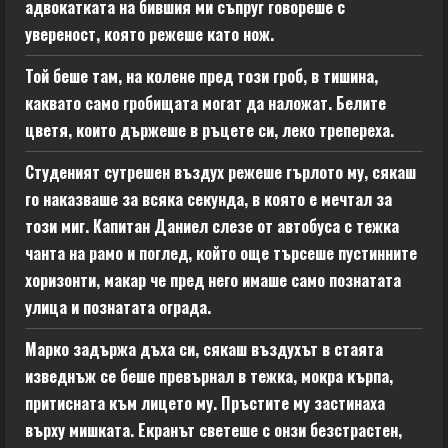
адвокатката на бившия ми съпруг говореше с
увереност, която режеше като нож.
Той беше там, на колене пред този гроб, в тишина,
каквато само гробищата могат да наложат. Белите
цветя, които държеше в ръцете си, леко трепереха.
Студеният сутрешен въздух режеше гърлото му, сякаш
го наказваше за всяка секунда, в която е мечтал за
този миг. Капитан Даниел слезе от автобуса с тежка
чанта на рамо и поглед, който още търсеше пустинните
хоризонти, макар че пред него имаше само познатата
улица и познатата ограда.
Марко задържа дъха си, сякаш въздухът в стаята
изведнъж се беше превърнал в тежка, мокра кърпа,
притисната към лицето му. Пръстите му застинаха
върху мишката. Екранът светеше с онзи безстрастен,