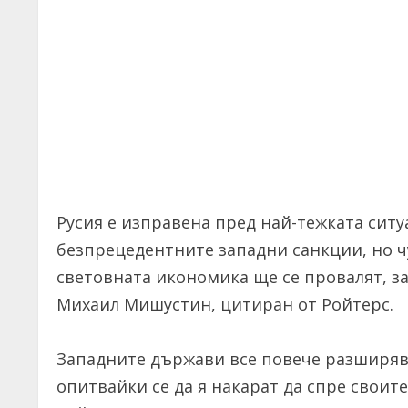
Русия е изправена пред най-тежката ситу
безпрецедентните западни санкции, но ч
световната икономика ще се провалят, з
Михаил Мишустин, цитиран от Ройтерс.
Западните държави все повече разширяв
опитвайки се да я накарат да спре своит