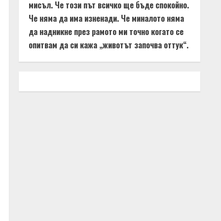
мисъл. Че този път всичко ще бъде спокойно.
Че няма да има изненади. Че миналото няма
да надникне през рамото ми точно когато се
опитвам да си кажа „животът започва оттук“.