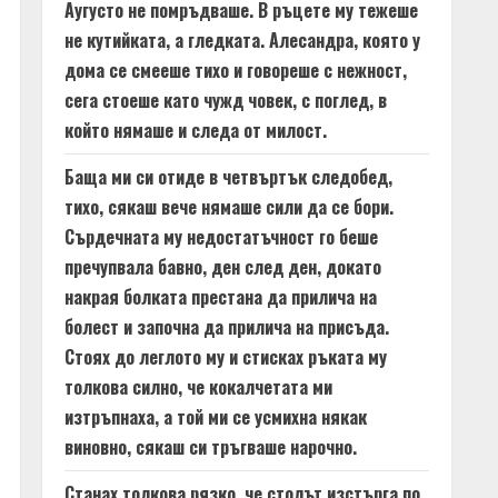
Аугусто не помръдваше. В ръцете му тежеше
не кутийката, а гледката. Алесандра, която у
дома се смееше тихо и говореше с нежност,
сега стоеше като чужд човек, с поглед, в
който нямаше и следа от милост.
Баща ми си отиде в четвъртък следобед,
тихо, сякаш вече нямаше сили да се бори.
Сърдечната му недостатъчност го беше
пречупвала бавно, ден след ден, докато
накрая болката престана да прилича на
болест и започна да прилича на присъда.
Стоях до леглото му и стисках ръката му
толкова силно, че кокалчетата ми
изтръпнаха, а той ми се усмихна някак
виновно, сякаш си тръгваше нарочно.
Станах толкова рязко, че столът изстърга по