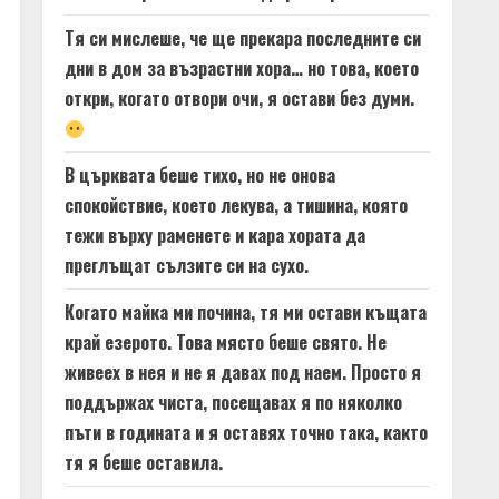
Тя си мислеше, че ще прекара последните си
дни в дом за възрастни хора… но това, което
откри, когато отвори очи, я остави без думи.
В църквата беше тихо, но не онова
спокойствие, което лекува, а тишина, която
тежи върху раменете и кара хората да
преглъщат сълзите си на сухо.
Когато майка ми почина, тя ми остави къщата
край езерото. Това място беше свято. Не
живеех в нея и не я давах под наем. Просто я
поддържах чиста, посещавах я по няколко
пъти в годината и я оставях точно така, както
тя я беше оставила.