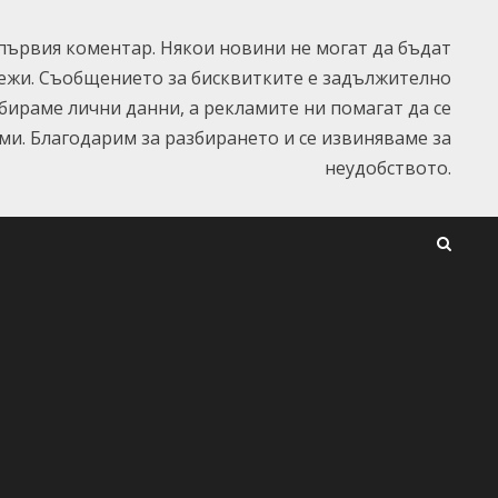
ървия коментар. Някои новини не могат да бъдат
ежи. Съобщението за бисквитките е задължително
ъбираме лични данни, а рекламите ни помагат да се
и. Благодарим за разбирането и се извиняваме за
неудобството.