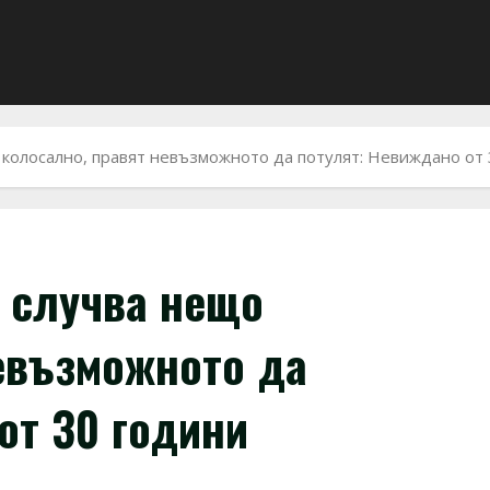
 колосално, правят невъзможното да потулят: Невиждано от
е случва нещо
евъзможното да
от 30 години