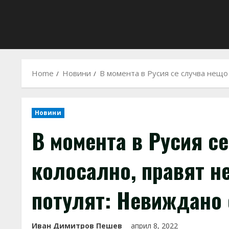
Home
Новини
В момента в Русия се случва нещо
Новини
В момента в Русия с
колосално, правят н
потулят: Невиждано 
Иван Димитров Пешев
април 8, 2022