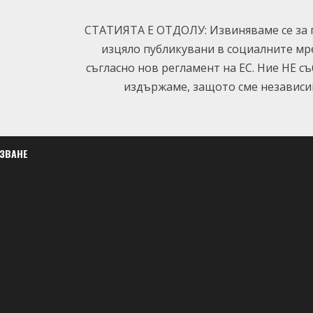
СТАТИЯТА Е ОТДОЛУ: Извиняваме се за п
изцяло публикувани в социалните мр
съгласно нов регламент на ЕС. Ние НЕ с
издържаме, защото сме независим
ЛЗВАНЕ