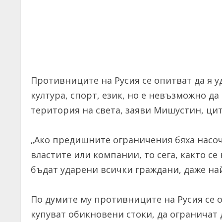
Противниците на Русия се опитват да я у
култура, спорт, език, но е невъзможно да
територия на света, заяви Мишустин, цит
„Ако предишните ограничения бяха насо
властите или компании, то сега, както се
бъдат ударени всички граждани, даже най
По думите му противниците на Русия се 
купуват обикновени стоки, да ограничат 