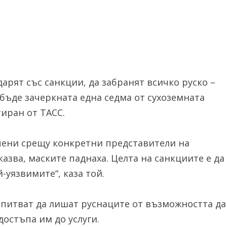
дарят със санкции, да забранят всичко руско –
 бъде зачеркната една седма от сухоземната
иран от ТАСС.
чени срещу конкретни представители на
 казва, маските паднаха. Целта на санкциите е да
-уязвимите“, каза той.
опитват да лишат руснаците от възможността да
достъпа им до услуги.