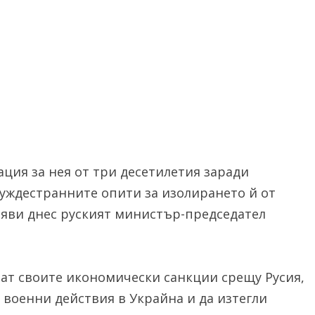
ация за нея от три десетилетия заради
уждестранните опити за изолирането й от
аяви днес руският министър-председател
ат своите икономически санкции срещу Русия,
е военни действия в Украйна и да изтегли