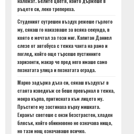
наложат. Белите цветя, които държеше в
ръцете си, леко трепереха.
Студеният сутрешен въздух режеше гърлото
му, сякаш го наказваше за всяка секунда, в
която е мечтал за този миг. Капитан Даниел
слезе от автобуса с тежка чанта на рамо и
поглед, който още търсеше пустинните
хоризонти, макар че пред него имаше само
познатата улица и познатата ограда.
Марко задържа дъха си, сякаш въздухът в
стаята изведнъж се беше превърнал в тежка,
мокра кърпа, притисната към лицето му.
Пръстите му застинаха върху мишката.
Екранът светеше с онзи безстрастен, хладен
блясък, който обикновено не означава нищо,
но тази нощ означаваше всичко.