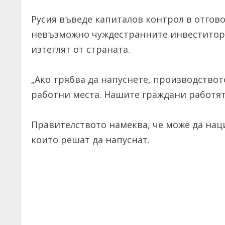
Русия въведе капиталов контрол в отгово
невъзможно чуждестранните инвеститори 
изтеглят от страната.
„Ако трябва да напуснете, производствот
работни места. Нашите граждани работят
Правителството намеква, че може да нац
които решат да напуснат.