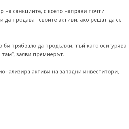
р на санкциите, с което направи почти
да продават своите активи, ако решат да се
о би трябвало да продължи, тъй като осигурява
 там“, заяви премиерът.
ионализира активи на западни инвеститори,