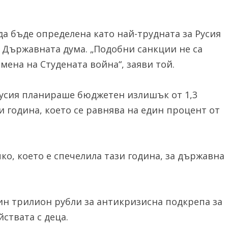
а бъде определена като най-трудната за Русия
д Държавната дума. „Подобни санкции не са
ена на Студената война“, заяви той.
усия планираше бюджетен излишък от 1,3
и година, което се равнява на един процент от
ко, което е спечелила тази година, за държавна
ин трилион рубли за антикризисна подкрепа за
ствата с деца.