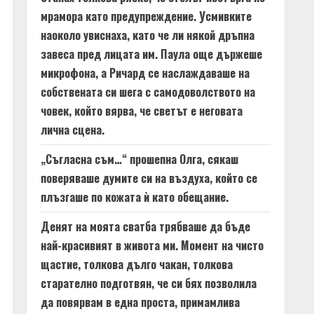
мрамора като предупреждение. Усмивките
наоколо увиснаха, като че ли някой дръпна
завеса пред лицата им. Паула още държеше
микрофона, а Ричард се наслаждаваше на
собствената си шега с самодоволството на
човек, който вярва, че светът е неговата
лична сцена.
„Съгласна съм…“ прошепна Олга, сякаш
поверяваше думите си на въздуха, който се
плъзгаше по кожата ѝ като обещание.
Денят на моята сватба трябваше да бъде
най-красивият в живота ми. Момент на чисто
щастие, толкова дълго чакан, толкова
старателно подготвян, че си бях позволила
да повярвам в една проста, примамлива