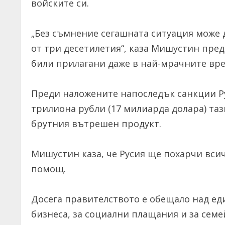
войските си.
„Без съмнение сегашната ситуация може д
от три десетилетия“, каза Мишустин пре
били прилагани даже в най-мрачните врем
Преди наложените напоследък санкции Р
трилиона рубли (17 милиарда долара) таз
брутния вътрешен продукт.
Мишустин каза, че Русия ще похарчи всич
помощ.
Досега правителството е обещало над ед
бизнеса, за социални плащания и за семей