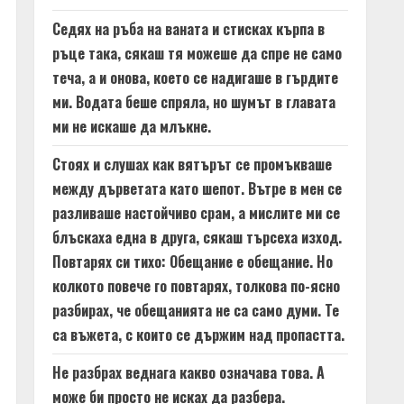
Седях на ръба на ваната и стисках кърпа в
ръце така, сякаш тя можеше да спре не само
теча, а и онова, което се надигаше в гърдите
ми. Водата беше спряла, но шумът в главата
ми не искаше да млъкне.
Стоях и слушах как вятърът се промъкваше
между дърветата като шепот. Вътре в мен се
разливаше настойчиво срам, а мислите ми се
блъскаха една в друга, сякаш търсеха изход.
Повтарях си тихо: Обещание е обещание. Но
колкото повече го повтарях, толкова по-ясно
разбирах, че обещанията не са само думи. Те
са въжета, с които се държим над пропастта.
Не разбрах веднага какво означава това. А
може би просто не исках да разбера.